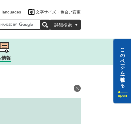
n languages
文字サイズ・色合い変更
oogleカスタム検索
詳細検索
このページを一時保存する
住情報
ツ
ラクター