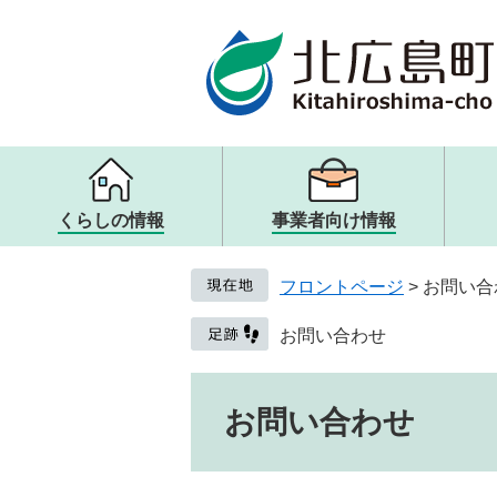
ページの先頭です。
メニューを飛ばして本文へ
くらしの情報
事業者向け情報
メニュー
メニュー
メニュー
メニュー
戸籍・住民票・証明
入札・契約
観光案内・ガイドブック
町の概要
フロントページ
>
お問い合
子ども・教育
歴史・文化・アート
取り組み・提言
健康・医療・福祉
観光リンク・その他
人権・男女共同参画
お問い合わせ
生活・交通・動物
本文
お問い合わせ