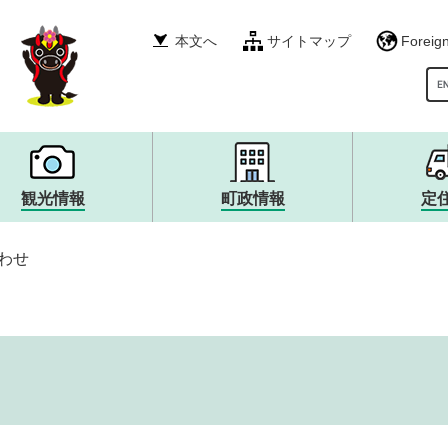
本文へ
サイトマップ
Foreig
G
観光情報
町政情報
定
税金・年金・保険
産業振興
イベント・募集
町政運営・行政・財政
衛生・環境・ごみ
その他
自然・風景・スポット
広報・広聴
わせ
就職情報
宿泊・食・特産品
まちづくり
生涯学習・文化・スポー
観光大使・イメージキャ
職員採用・人事
消防・救急・防災
安全・防犯
上下水道・浄化槽