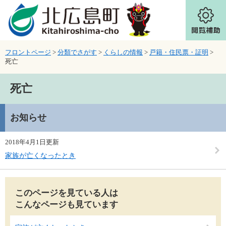
ページの先頭です。
メニューを飛ばして本文へ
フロントページ
>
分類でさがす
>
くらしの情報
>
戸籍・住民票・証明
>
死亡
本文
死亡
お知らせ
2018年4月1日更新
家族が亡くなったとき
このページを見ている人は
こんなページも見ています