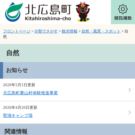
ページの先頭です。
メニューを飛ばして本文へ
フロントページ
>
分類でさがす
>
観光情報
>
自然・風景・スポット
>
自
然
本文
自然
お知らせ
2026年5月1日更新
北広島町農山村体験推進事業
2026年4月20日更新
聖湖キャンプ場
関連情報