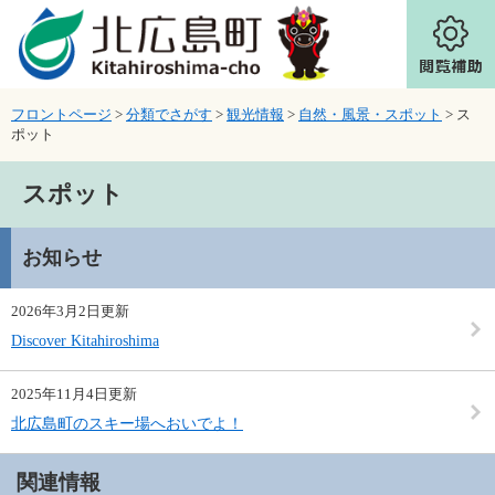
ページの先頭です。
メニューを飛ばして本文へ
フロントページ
>
分類でさがす
>
観光情報
>
自然・風景・スポット
>
ス
ポット
本文
スポット
お知らせ
2026年3月2日更新
Discover Kitahiroshima
2025年11月4日更新
北広島町のスキー場へおいでよ！
関連情報