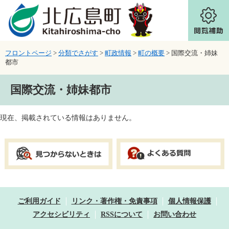
ページの先頭です。
メニューを飛ばして本文へ
フロントページ
>
分類でさがす
>
町政情報
>
町の概要
>
国際交流・姉妹
都市
本文
国際交流・姉妹都市
現在、掲載されている情報はありません。
ご利用ガイド
リンク・著作権・免責事項
個人情報保護
アクセシビリティ
RSSについて
お問い合わせ