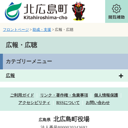
ページの先頭です。
メニューを飛ばして本文へ
フロントページ
>
助成・支援
>
広報・広聴
本文
広報・広聴
カテゴリーメニュー
広報
ご利用ガイド
リンク・著作権・免責事項
個人情報保護
アクセシビリティ
RSSについて
お問い合わせ
北広島町役場
広島県
法人番号8000020343692