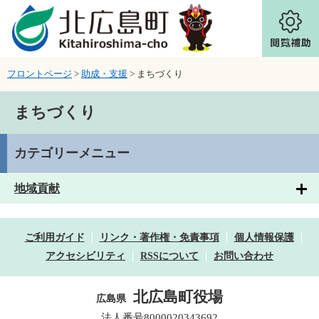
ページの先頭です。
メニューを飛ばして本文へ
フロントページ
>
助成・支援
>
まちづくり
本文
まちづくり
カテゴリーメニュー
地域貢献
ご利用ガイド
リンク・著作権・免責事項
個人情報保護
アクセシビリティ
RSSについて
お問い合わせ
北広島町役場
広島県
法人番号8000020343692