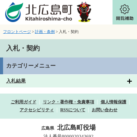
ページの先頭です。
メニューを飛ばして本文へ
フロントページ
>
計画・条例
>
入札・契約
本文
入札・契約
カテゴリーメニュー
入札結果
ご利用ガイド
リンク・著作権・免責事項
個人情報保護
アクセシビリティ
RSSについて
お問い合わせ
北広島町役場
広島県
法人番号8000020343692