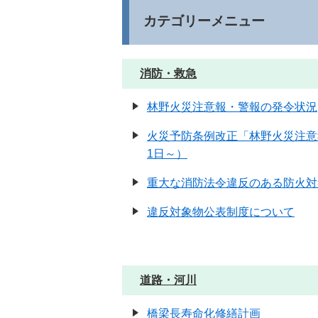
カテゴリーメニュー
消防・救急
林野火災注意報・警報の発令状況
火災予防条例改正「林野火災注
1日～）
重大な消防法令違反のある防火対
違反対象物公表制度について
道路・河川
橋梁長寿命化修繕計画