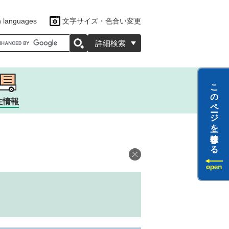
n languages
文字サイズ・色合い変更
oogleカスタム検索
詳細検索
このページを一時保存する
住情報
ツ
ラクター