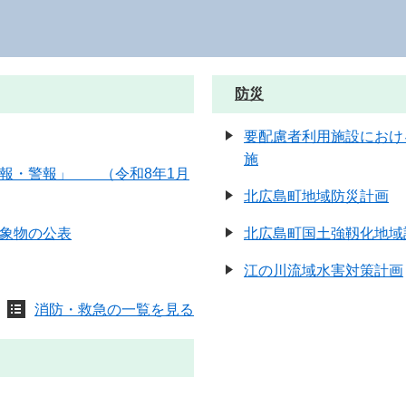
防災
要配慮者利用施設におけ
施
意報・警報」 （令和8年1月
北広島町地域防災計画
象物の公表
北広島町国土強靱化地域
江の川流域水害対策計画
消防・救急の一覧を見る