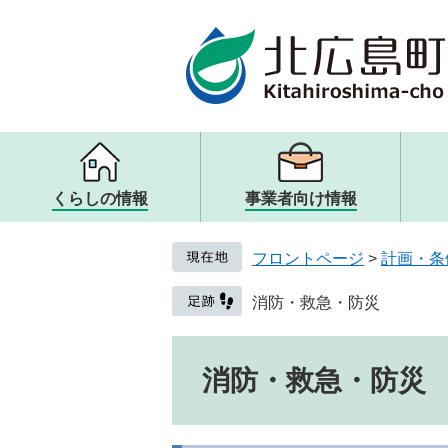
ページの先頭です。
メニューを飛ばして本文へ
くらしの情報
事業者向け情報
メニュー
メニュー
メニュー
メニュー
戸籍・住民票・証明
入札・契約
観光案内・ガイドブック
町の概要
フロントページ
>
計画・条
子ども・教育
歴史・文化・アート
取り組み・提言
健康・医療・福祉
観光リンク・その他
人権・男女共同参画
消防・救急・防災
生活・交通・動物
本文
消防・救急・防災