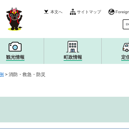
本文へ
サイトマップ
Foreig
G
観光情報
町政情報
定
税金・年金・保険
産業振興
イベント・募集
町政運営・行政・財政
衛生・環境・ごみ
その他
自然・風景・スポット
広報・広聴
例
>
消防・救急・防災
就職情報
宿泊・食・特産品
まちづくり
生涯学習・文化・スポー
観光大使・イメージキャ
職員採用・人事
消防・救急・防災
安全・防犯
上下水道・浄化槽