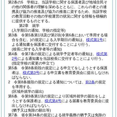
第2条の5
学校は、当該学校に関する保護者及び地域住民そ
の他の関係者の理解を深めるとともに、これらの者との連
携及び協力の推進及び協力の推進に資するため、当該学校
の教育活動その他の学校運営の状況に関する情報を積極的
に提供するものとする。
第2章
就学
(入学期日の通知、学校の指定等)
第3条
令第5条第1項及び第2項
(令第6条において準用する場
合を含む。)
の規定による入学期日の通知は、
様式第1号
に
よる通知書を保護者に交付することにより行う。
(校長に対する入学者等の通知)
第4条
令第7条の規定による就学予定者等の通知は、
様式第
2号
による通知書を当該校長に交付することにより行う。
(指定学校の変更の申立て)
第5条
令第8条前段の規定による申立てをしようとする保護
者は、
様式第3号
による申立書を教育委員会に提出しなけれ
ばならない。
2
令第8条後段の規定による通知については、
前2条
の規定
を準用する。
(区域外就学の届出)
第6条
令第9条第1項の規定により区域外就学の届出をしよ
うとする保護者は、
様式第4号
による届書を教育委員会に提
出しなければならない。
(猶予又は免除の願出等)
第7条
省令第34条の規定による就学義務の猶予又は免除の