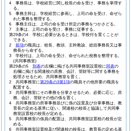
4
事務長は、学校経営に関し校長の命を受け、事務を掌理す
る。
5
事務主幹は、学校経営に参画し、上司の命を受け、命ぜら
れた事務を整理する。
6
事務主任は、上司の命を受け所定の事務をつかさどる。
7
主事は、上司の命を受け、事務に従事する。
第29条の4
学校に必要があるときは、学校付を置くことが
できる。
2
前項
の職員は、校長、教頭、主幹教諭、総括事務長又は事
務長から命ずる。
3
学校付は、上司の命を受け、命ぜられた校務を整理する。
(共同事務室)
第29条の5
別表
の左欄に掲げる共同事務室設置校に
同表
の
右欄に掲げる関連校の庶務、会計、管財等に関する事務を
処理させるため、共同事務室を置く。
2
共同事務室に
第29条の3第1項
の職員その他所要の職員を
配置する。
3
共同事務室にその事務を分掌させるため、必要に応じ、庶
務、会計、管財その他の係を置く。
4
共同事務室の所掌事務並びに係の設置及び分掌事務は、教
育長の定める基準に従い、関連校の校長と協議して共同事
務室設置校の校長が定める。
5
共同事務室の係員の配置は、共同事務室設置校の校長が定
める。
6
共同事務室設置校及び関連校の校長は、教育長の定める基