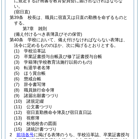
に規定する計画書を教育委員会に届け出なければならな
い。
(宿日直)
第39条
校長は、職員に宿直又は日直の勤務を命ずるものと
する。
第7章
雑則
(備え付けるべき表簿及びその保管)
第40条
学校において、備え付けなければならない表簿は、
法令に定めるもののほか、次に掲げるとおりとする。
(1)
学校沿革誌
(2)
卒業証書授与台帳及び修了証書授与台帳
(3)
学籍簿
(学校教育法施行以前のもの)
(4)
転退学者名簿
(5)
ほう賞台帳
(6)
懲戒台帳
(7)
辞令書写簿
(8)
職員旅行命令簿
(9)
諸届出願書つづり
(10)
諸規定綴
(11)
公文書つづり
(12)
宿日直勤務命令簿及び宿日直日誌
(13)
視察簿
(14)
校地校舎の図面
(15)
諸統計書つづり
2
前項各号
に掲げる表簿のうち、学校沿革誌、卒業証書授与