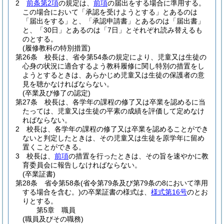
2
前条第2項
の規定は、
前項
の届出をする場合に準用する。
この場合において「承認を受けようとする」とあるのは
「届出をする」と、「承認申請書」とあるのは「届出書」
と、「30日」とあるのは「7日」とそれぞれ読み替えるも
のとする。
(履修教科の特別措置)
第26条
校長は、省令第54条の規定により、児童又は生徒の
心身の状況に適合するよう教科履修に関し特別の措置をし
ようとするときは、あらかじめ児童又は生徒の保護者の意
見を聴かなければならない。
(卒業及び修了の認定)
第27条
校長は、各学年の課程の修了又は卒業を認めるに当
たっては、児童又は生徒の平素の成績を評価して定めなけ
ればならない。
2
校長は、各学年の課程の修了又は卒業を認めることができ
ないと判定したときは、その児童又は生徒を原学年に留め
置くことができる。
3
校長は、
前項
の措置を行ったときは、その旨を速やかに教
育委員会に報告しなければならない。
(卒業証書)
第28条
省令第58条
(省令第79条及び第79条の8において準用
する場合を含む。)
の卒業証書の様式は、
様式第16号
のとお
りとする。
第5章
職員
(職員及びその職務)