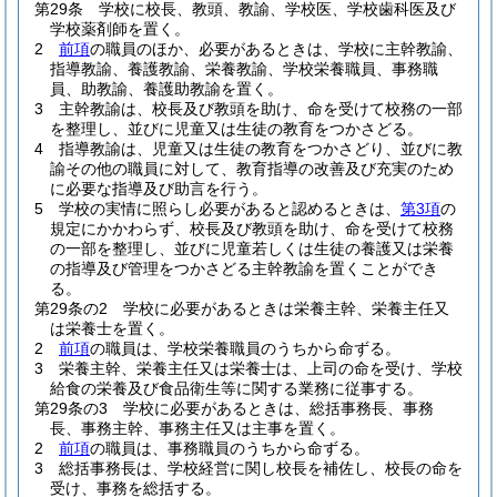
第29条
学校に校長、教頭、教諭、学校医、学校歯科医及び
学校薬剤師を置く。
2
前項
の職員のほか、必要があるときは、学校に主幹教諭、
指導教諭、養護教諭、栄養教諭、学校栄養職員、事務職
員、助教諭、養護助教諭を置く。
3
主幹教諭は、校長及び教頭を助け、命を受けて校務の一部
を整理し、並びに児童又は生徒の教育をつかさどる。
4
指導教諭は、児童又は生徒の教育をつかさどり、並びに教
諭その他の職員に対して、教育指導の改善及び充実のため
に必要な指導及び助言を行う。
5
学校の実情に照らし必要があると認めるときは、
第3項
の
規定にかかわらず、校長及び教頭を助け、命を受けて校務
の一部を整理し、並びに児童若しくは生徒の養護又は栄養
の指導及び管理をつかさどる主幹教諭を置くことができ
る。
第29条の2
学校に必要があるときは栄養主幹、栄養主任又
は栄養士を置く。
2
前項
の職員は、学校栄養職員のうちから命ずる。
3
栄養主幹、栄養主任又は栄養士は、上司の命を受け、学校
給食の栄養及び食品衛生等に関する業務に従事する。
第29条の3
学校に必要があるときは、総括事務長、事務
長、事務主幹、事務主任又は主事を置く。
2
前項
の職員は、事務職員のうちから命ずる。
3
総括事務長は、学校経営に関し校長を補佐し、校長の命を
受け、事務を総括する。