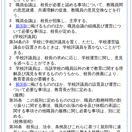
2
職員会議は、校長が必要と認める事項について、教職員間
の意思疎通、共通理解の促進、教職員の意見交換などを行
う。
3
職員会議は、校長が招集し、主宰する。
4
前3項
に掲げるもののほか、職員会議の組織及び運営につ
いて必要な事項は、校長が定める。
(学校評議員)
第34条の3
学校に学校評議員を置く。
ただし、学校運営協
議会が設置されるときは、学校評議員を置かないことがで
きる。
2
学校評議員は、校長の求めに応じ、学校運営に関し、意見
を述べることができる。
3
学校評議員は、当該学校の職員以外の者で教育に関する理
解及び識見を有するもののうちから、校長の推薦により、
教育委員会が委嘱する。
4
前3項
に掲げるもののほか、学校評議員の設置及び運営に
ついて必要な事項は、教育長が別に定める。
(服務)
第35条
この規則に定めるもののほか、職員の勤務時間の割
り振りに関する事項、職員の出張の命令及び休暇の承認に
関する事項その他職員の服務に関し必要な事項は、別に定
める。
(校務規程)
第36条
校長は、法令、条例及びこれらに基づく規則等に違