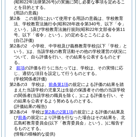
(昭和22年法律第26号)
の実施に関し必要な事項を定めるこ
とを目的とする。
(用語の意義)
第2条
この規則において使用する用語の意義は、学校教育
法、学校教育法施行令
(昭和28年政令第340号。以下「令」
という。)
及び学校教育法施行規則
(昭和22年文部省令第11
号。以下「省令」という。)
の定めるところによる。
(自己評価)
第2条の2
小学校、中学校及び義務教育学校
(以下「学校」と
いう。)
は、当該学校の教育活動その他の学校運営の状況に
ついて、自ら評価を行い、その結果を公表するものとす
る。
2
前項
の評価を行うに当たっては、学校は、その実情に応
じ、適切な項目を設定して行うものとする。
(学校関係者評価)
第2条の3
学校は、
前条第1項
の規定による評価の結果を踏
まえた当該学校の児童又は生徒の保護者その他の当該学校
の関係者
(当該学校の職員を除く。)
による評価を行い、そ
の結果を公表するよう努めるものとする。
(評価結果の報告)
第2条の4
学校は
第2条の2第1項
の規定による評価の結果及
び
前条
の規定により評価を行なった場合はその結果を、北
広島町教育委員会
(以下「教育委員会」という。)
に報告す
るものとする。
(情報の積極的な提供)