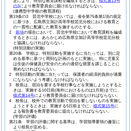
定により、特別な教育課程を編成するときは、
様式第13号
の3
により教育委員会に届け出なければならない。
(連携型中学校の教育課程)
第19条の3
芸北中学校においては、省令第75条第1項の規定
に基づき、広島県立加計高等学校芸北分校における教育と
の一貫性に配慮した教育を施すものとする。
2
前項
の場合において、芸北中学校において教育課程を編成
するときには、あらかじめ広島県立加計高等学校芸北分校
と協議しなければならない。
(特別活動の実施)
第20条
学校は、特別活動を実施するに当たっては、別に定
める基準に基づく周到な計画のもとに実施し、特に児童又
は生徒の保健及び安全のための適切な措置を講じることに
努めなければならない。
2
特別活動の実施に当たっては、保護者の経済的負担が過重
にならないよう考慮しなければならない。
3
校長は、宿泊を要する学校行事などを実施しようとすると
きは、実施する10日前
(海外におけるものは1月前)
までに、
様式第14号
により教育委員会に届け出なければならない。
4
校長は、校外での教育活動で宿泊を要しないものを実施し
ようとするときは、実施する5日前までに、
様式第15号
に
よる報告書を教育委員会に提出しなければならない。
(学習の評価)
第21条
学習の評価に関する基準は、学習指導要領の趣旨に
より校長が定める。