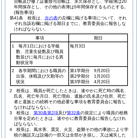
台帳及び修了証書授与台帳は、永久保存とし、学籍簿は20
年間保存とし、その他の表簿は5年間保存するものとする。
(報告事項)
第41条
校長は、
次の表
の左欄に掲げる事項について、それ
ぞれ当該右欄に掲げる期日までに、教育委員会に報告しな
ければならない。
事項
期日
1 毎月1日における学級
毎月3日
数、児童生徒数及び職員
数並びに毎月における異
動状況等
2 各学期間における職員の
第1学期分 9月20日
出張、休暇及び欠勤等の
第2学期分 1月20日
状況
第3学期分 4月20日
2
校長は、職員が死亡したときは、速やかに死亡時の職名、
氏名、死亡年月日、死亡理由、遺族の氏名及び住所、死亡
者と遺族との続柄その他必要な事項を教育委員会に報告し
なければならない。
3
校長は、
第30条第2項
及び
第32条
の規定により職員の校務
分掌を定めたときは、速やかに教育委員会に報告しなけれ
ばならない。
4
校長は、風水害、震災、火災、盗難その他の事故により学
校の施設又は設備の一部又は全部がき損し、又は滅失した