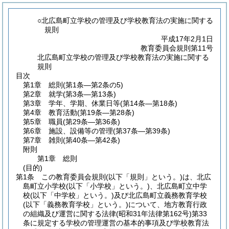
○北広島町立学校の管理及び学校教育法の実施に関する
規則
平成17年2月1日
教育委員会規則第11号
北広島町立学校の管理及び学校教育法の実施に関する
規則
目次
第1章
総則
(第1条―第2条の5)
第2章
就学
(第3条―第13条)
第3章
学年、学期、休業日等
(第14条―第18条)
第4章
教育活動
(第19条―第28条)
第5章
職員
(第29条―第36条)
第6章
施設、設備等の管理
(第37条―第39条)
第7章
雑則
(第40条―第42条)
附則
第1章
総則
(目的)
第1条
この教育委員会規則
(以下「規則」という。)
は、北広
島町立小学校
(以下「小学校」という。)
、北広島町立中学
校
(以下「中学校」という。)
及び北広島町立義務教育学校
(以下「義務教育学校」という。)
について、地方教育行政
の組織及び運営に関する法律
(昭和31年法律第162号)
第33
条に規定する学校の管理運営の基本的事項及び学校教育法