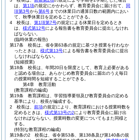
3
校長は、
前条第2項
の規定により学期を2学期とした場合
は、
第1項
の規定にかかわらず、教育委員会に届け出て、
同
項第3号
から
第6号
までの休業日の通算日数の範囲内におい
て、秋季休業日を定めることができる。
4
校長は、
第1項第7号
の規定による休業日を定めるとき
は、
様式第12号
による報告書を教育委員会に提出しなけれ
ばならない。
(臨時休業の報告)
第17条
校長は、省令第63条の規定に基づき授業を行わなか
ったときは、
様式第13号
による報告書を教育委員会に提出
しなければならない。
(短縮授業)
第18条
校長は、年間20日を限度として、教育上必要がある
と認める場合は、あらかじめ教育委員会に届出のうえ毎日
の授業時間を短縮することができる。
第4章
教育活動
(教育課程の編成)
第19条
教育課程は、学習指導要領及び教育委員会の定める
基準により、校長が編成する。
2
校長は、
前項
の規定により、教育課程における授業時数を
定めるときは、
様式第13号の2
により教育委員会に届け出
なければならない。
授業時数の変更についてもまた同様と
する。
(特別な教育課程の編成)
第19条の2
校長は、省令第53条、第138条及び第140条の規