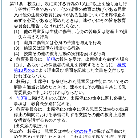
第11条
校長は、次に掲げる行為の1又は2以上を繰り返し行
う等性行不良であって、他の児童の教育に妨げがある児童
又は他の生徒の教育に妨げがある生徒について出席停止を
命ずる必要があると認めたときは、速やかにその旨を教育
委員会に報告しなければならない。
(1)
他の児童又は生徒に傷害、心身の苦痛又は財産上の損
失を与える行為
(2)
職員に傷害又は心身の苦痛を与える行為
(3)
施設又は設備を損壊する行為
(4)
授業その他の教育活動の実施を妨げる行為
2
教育委員会は、
前項
の報告を受け、出席停止を命ずる場合
には、あらかじめ保護者の意見を聴取するとともに、
様式
第10号の2
により理由及び期間を記載した文書を交付しな
ければならない。
3
校長は、出席停止を命ぜられた児童又は生徒についてその
解除を適当と認めたときは、速やかにその理由を具して教
育委員会に申し出なければならない。
4
前3項
に掲げるもののほか、出席停止の命令に関し必要な
事項は、教育長が別に定める。
5
教育委員会は、出席停止の命令に係る児童又は生徒の出席
停止の期間における学習に対する支援その他の教育上必要
な措置を講ずるものとする。
(出欠席の取扱い)
第12条
校長は、児童又は生徒が
次の各号
に掲げる理由のた
め欠席又は欠課したときは、これを特別欠席又は特別欠課