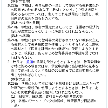
(教材の使用)
第22条
学校は、教育活動の一環として使用する教科書以外
の図書その他の教材
(以下「教材」という。)
で有益適切と
認めるものについては、進んでこれを効果的に使用し、教
育内容の充実を図るものとする。
(教材の経済的負担)
第23条
学校は、教材の選定に当たっては、保護者の経済的
負担が過重にならないように考慮しなければならない。
(教材の承認)
第24条
学校において教科書の発行されていない教科の主た
る教材として教科用図書を使用しようとするとき又は道徳
の教材として図書を計画的かつ継続的に使用しようとする
ときは、校長は、あらかじめ教育委員会の承認を受けなけ
ればならない。
2
校長は、
前項
の承認を受けようとするときは、教育委員会
が特に認める場合のほか、承認申請書に当該教材の見本を
添えて使用しようとする日の30日前までに教育委員会に提
出しなければならない。
(教材の届出)
第25条
学校において次に掲げる教材を14日以上にわたって
計画的かつ継続的に使用しようとするときは、校長は、あ
らかじめ教育委員会に届け出なければならない。
(1)
副読本、解説書、資料集その他参考書の類
(2)
各種のワーク・ブック
(学習帳、練習帳及び日記帳の
類)