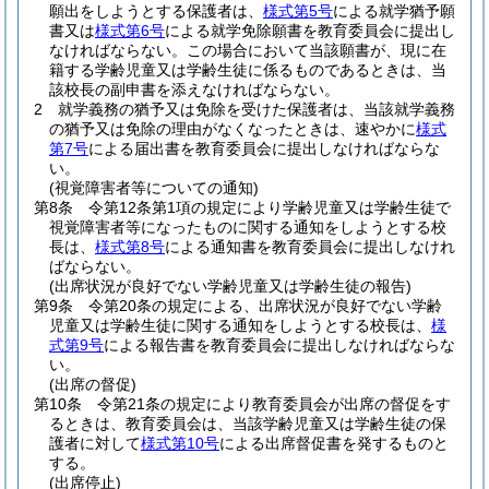
願出をしようとする保護者は、
様式第5号
による就学猶予願
書又は
様式第6号
による就学免除願書を教育委員会に提出し
なければならない。
この場合において当該願書が、現に在
籍する学齢児童又は学齢生徒に係るものであるときは、当
該校長の副申書を添えなければならない。
2
就学義務の猶予又は免除を受けた保護者は、当該就学義務
の猶予又は免除の理由がなくなったときは、速やかに
様式
第7号
による届出書を教育委員会に提出しなければならな
い。
(視覚障害者等についての通知)
第8条
令第12条第1項の規定により学齢児童又は学齢生徒で
視覚障害者等になったものに関する通知をしようとする校
長は、
様式第8号
による通知書を教育委員会に提出しなけれ
ばならない。
(出席状況が良好でない学齢児童又は学齢生徒の報告)
第9条
令第20条の規定による、出席状況が良好でない学齢
児童又は学齢生徒に関する通知をしようとする校長は、
様
式第9号
による報告書を教育委員会に提出しなければならな
い。
(出席の督促)
第10条
令第21条の規定により教育委員会が出席の督促をす
るときは、教育委員会は、当該学齢児童又は学齢生徒の保
護者に対して
様式第10号
による出席督促書を発するものと
する。
(出席停止)