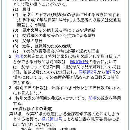
として取り扱うことができる。
(1)
忌引
(2)
感染症の予防及び感染症の患者に対する医療に関する
法律
(平成10年法律第114号)
による患者の収容又は交通遮
断若しくは隔離
(3)
風水火災その他非常災害による交通遮断
(4)
交通機関の事故等の不可抗力による事故
(5)
父母の祭日
(6)
進学、就職等のための受験
(7)
その他教育委員会が特に必要と認めた理由
2
前項
の規定により特別欠席又は特別欠課として取り扱うこ
とができる日数又は時間数は、
同項第1号
の場合において
は、父母については7日間、祖父母又は兄弟姉妹については
3日、伯叔父母については1日とし、
同項第2号
から
第7号
の
場合においては、その都度必要と認められる日数又は時間
数とする。
3
特別欠席の日数は、出席すべき日数及び欠席日数のいずれ
にも算入しない。
4
特別欠課の時間数の取扱いについては、
前項
の規定を準用
する。
(全課程修了者の通知)
第13条
令第22条の規定による全課程修了者の通知をしよう
とする校長は、
様式第11号
による通知書を教育委員会に提
出しなければならない。
第3章
学年、学期、休業日等