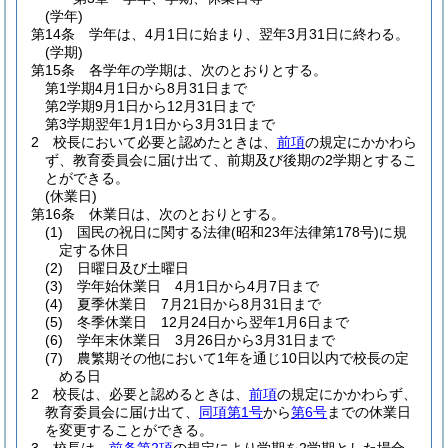
(学年)
第14条
学年は、4月1日に始まり、翌年3月31日に終わる。
(学期)
第15条
各学年の学期は、次のとおりとする。
第1学期4月1日から8月31日まで
第2学期9月1日から12月31日まで
第3学期翌年1月1日から3月31日まで
2
校長において必要と認めたときは、
前項
の規定にかかわら
ず、教育委員会に届け出て、前期及び後期の2学期とするこ
とができる。
(休業日)
第16条
休業日は、次のとおりとする。
(1)
国民の祝日に関する法律
(昭和23年法律第178号)
に規
定する休日
(2)
日曜日及び土曜日
(3)
学年始休業日 4月1日から4月7日まで
(4)
夏季休業日 7月21日から8月31日まで
(5)
冬季休業日 12月24日から翌年1月6日まで
(6)
学年末休業日 3月26日から3月31日まで
(7)
農繁期その他において1年を通じ10日以内で校長の定
める日
2
校長は、必要と認めるときは、
前項
の規定にかかわらず、
教育委員会に届け出て、
同項第1号
から
第6号
までの休業日
を変更することができる。