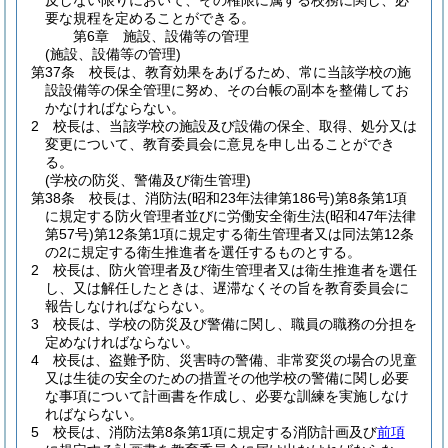
反しない限りにおいて、その権限に属する校務に関し、必
要な規程を定めることができる。
第6章
施設、設備等の管理
(施設、設備等の管理)
第37条
校長は、教育効果をあげるため、常に当該学校の施
設設備等の保全管理に努め、その台帳の副本を整備してお
かなければならない。
2
校長は、当該学校の施設及び設備の保全、取得、処分又は
変更について、教育委員会に意見を申し出ることができ
る。
(学校の防災、警備及び衛生管理)
第38条
校長は、消防法
(昭和23年法律第186号)
第8条第1項
に規定する防火管理者並びに労働安全衛生法
(昭和47年法律
第57号)
第12条第1項に規定する衛生管理者又は同法第12条
の2に規定する衛生推進者を選任するものとする。
2
校長は、防火管理者及び衛生管理者又は衛生推進者を選任
し、又は解任したときは、遅滞なくその旨を教育委員会に
報告しなければならない。
3
校長は、学校の防災及び警備に関し、職員の職務の分担を
定めなければならない。
4
校長は、盗難予防、災害時の警備、非常変災の場合の児童
又は生徒の安全のための措置その他学校の警備に関し必要
な事項について計画書を作成し、必要な訓練を実施しなけ
ればならない。
5
校長は、消防法第8条第1項に規定する消防計画及び
前項