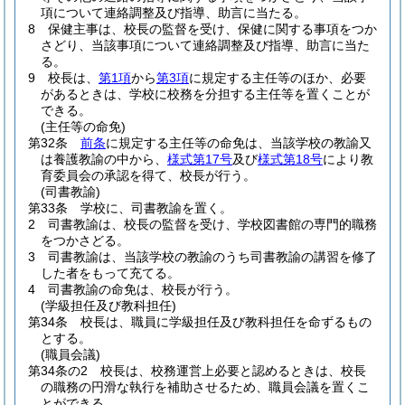
項について連絡調整及び指導、助言に当たる。
8
保健主事は、校長の監督を受け、保健に関する事項をつか
さどり、当該事項について連絡調整及び指導、助言に当た
る。
9
校長は、
第1項
から
第3項
に規定する主任等のほか、必要
があるときは、学校に校務を分担する主任等を置くことが
できる。
(主任等の命免)
第32条
前条
に規定する主任等の命免は、当該学校の教諭又
は養護教諭の中から、
様式第17号
及び
様式第18号
により教
育委員会の承認を得て、校長が行う。
(司書教諭)
第33条
学校に、司書教諭を置く。
2
司書教諭は、校長の監督を受け、学校図書館の専門的職務
をつかさどる。
3
司書教諭は、当該学校の教諭のうち司書教諭の講習を修了
した者をもって充てる。
4
司書教諭の命免は、校長が行う。
(学級担任及び教科担任)
第34条
校長は、職員に学級担任及び教科担任を命ずるもの
とする。
(職員会議)
第34条の2
校長は、校務運営上必要と認めるときは、校長
の職務の円滑な執行を補助させるため、職員会議を置くこ
とができる。