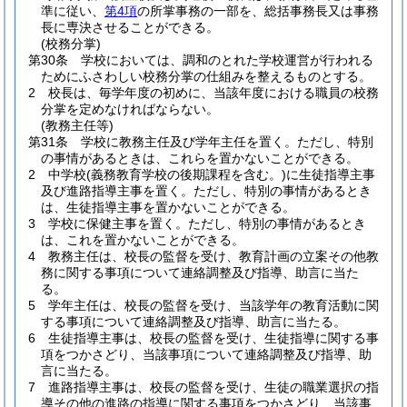
準に従い、
第4項
の所掌事務の一部を、総括事務長又は事務
長に専決させることができる。
(校務分掌)
第30条
学校においては、調和のとれた学校運営が行われる
ためにふさわしい校務分掌の仕組みを整えるものとする。
2
校長は、毎学年度の初めに、当該年度における職員の校務
分掌を定めなければならない。
(教務主任等)
第31条
学校に教務主任及び学年主任を置く。
ただし、特別
の事情があるときは、これらを置かないことができる。
2
中学校
(義務教育学校の後期課程を含む。)
に生徒指導主事
及び進路指導主事を置く。
ただし、特別の事情があるとき
は、生徒指導主事を置かないことができる。
3
学校に保健主事を置く。
ただし、特別の事情があるとき
は、これを置かないことができる。
4
教務主任は、校長の監督を受け、教育計画の立案その他教
務に関する事項について連絡調整及び指導、助言に当た
る。
5
学年主任は、校長の監督を受け、当該学年の教育活動に関
する事項について連絡調整及び指導、助言に当たる。
6
生徒指導主事は、校長の監督を受け、生徒指導に関する事
項をつかさどり、当該事項について連絡調整及び指導、助
言に当たる。
7
進路指導主事は、校長の監督を受け、生徒の職業選択の指
導その他の進路の指導に関する事項をつかさどり、当該事