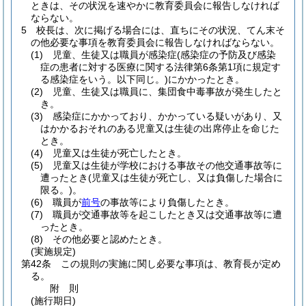
ときは、その状況を速やかに教育委員会に報告しなければ
ならない。
5
校長は、次に掲げる場合には、直ちにその状況、てん末そ
の他必要な事項を教育委員会に報告しなければならない。
(1)
児童、生徒又は職員が感染症
(感染症の予防及び感染
症の患者に対する医療に関する法律第6条第1項に規定す
る感染症をいう。以下同じ。)
にかかったとき。
(2)
児童、生徒又は職員に、集団食中毒事故が発生したと
き。
(3)
感染症にかかっており、かかっている疑いがあり、又
はかかるおそれのある児童又は生徒の出席停止を命じた
とき。
(4)
児童又は生徒が死亡したとき。
(5)
児童又は生徒が学校における事故その他交通事故等に
遭ったとき
(児童又は生徒が死亡し、又は負傷した場合に
限る。)
。
(6)
職員が
前号
の事故等により負傷したとき。
(7)
職員が交通事故等を起こしたとき又は交通事故等に遭
ったとき。
(8)
その他必要と認めたとき。
(実施規定)
第42条
この規則の実施に関し必要な事項は、教育長が定め
る。
附
則
(施行期日)