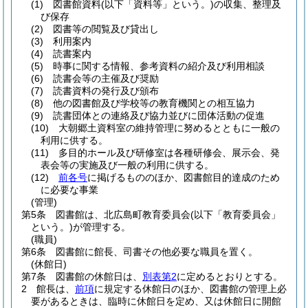
(1)
図書館資料
(以下「資料等」という。)
の収集、整理及
び保存
(2)
図書等の閲覧及び貸出し
(3)
利用案内
(4)
読書案内
(5)
時事に関する情報、参考資料の紹介及び利用相談
(6)
読書会等の主催及び奨励
(7)
読書資料の発行及び頒布
(8)
他の図書館及び学校等の教育機関との相互協力
(9)
読書団体との連絡及び協力並びに団体活動の促進
(10)
大朝郷土資料室の維持管理に努めるとともに一般の
利用に供する。
(11)
多目的ホール及び研修室は各種研修会、展示会、発
表会等の実施及び一般の利用に供する。
(12)
前各号
に掲げるもののほか、図書館目的達成のため
に必要な事業
(管理)
第5条
図書館は、北広島町教育委員会
(以下「教育委員会」
という。)
が管理する。
(職員)
第6条
図書館に館長、司書その他必要な職員を置く。
(休館日)
第7条
図書館の休館日は、
別表第2
に定めるとおりとする。
2
館長は、
前項
に規定する休館日のほか、図書館の管理上必
要があるときは、臨時に休館日を定め、又は休館日に開館