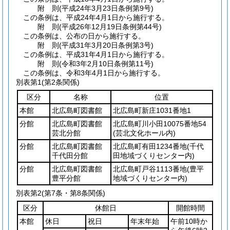
附
則
(平成24年3月23日
条例第9号)
この条例は、平成24年4月1日から施行する。
附
則
(平成26年12月19日
条例第44号)
この条例は、公布の日から施行する。
附
則
(平成31年3月20日
条例第3号)
この条例は、平成31年4月1日から施行する。
附
則
(令和3年2月10日
条例第11号)
この条例は、令和3年4月1日から施行する。
別表第1
(第2条関係)
区分
名称
位置
本館
北広島町図書館
北広島町新庄1031番地1
分館
北広島町図書館
北広島町川小田10075番地54
芸北分館
(芸北文化ホール内)
分館
北広島町図書館
北広島町有田1234番地
(千代
千代田分館
田地域づくりセンター内)
分館
北広島町図書館
北広島町戸谷1113番地
(豊平
豊平分館
地域づくりセンター内)
別表第2
(第7条・第8条関係)
区分
休館日
開館時間
本館
休日
祝日
年末年始
午前10時か