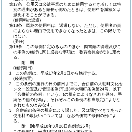
第17条
公用又は公益事業のために使用するとき若しくは特
別の理由があると館長が認めたときは、使用料を減額又は
減免することができる。
(使用料の返還)
第18条
既納の使用料は、返還しない。
ただし、使用者の責
によらない理由で使用できなくなったときは、この限りで
はない。
(委任)
第19条
この条例に定めるもののほか、図書館の管理及びこ
の条例の施行に関し必要な事項は、教育委員会が別に定め
る。
附
則
(施行期日)
1
この条例は、平成17年2月1日から施行する。
(経過措置)
2
この条例の施行の日の前日までに、合併前の大朝町文化セ
ンター設置及び管理条例
(平成3年大朝町条例第24号。以下
「合併前の条例」という。)
の規定によりなされた処分、手
続その他の行為は、それぞれこの条例の相当規定によりな
されたものとみなす。
3
合併前の条例の規定により課した、又は課すべきであった
使用料の取扱いについては、なお合併前の条例の例によ
る。
附
則
(平成18年3月28日
条例第25号)
この条例は、平成18年4月1日から施行する。