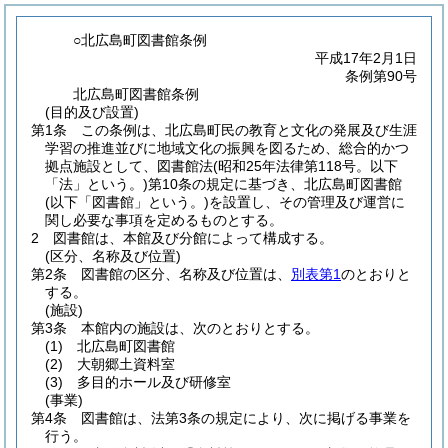
○北広島町図書館条例
平成17年2月1日
条例第90号
北広島町図書館条例
(目的及び設置)
第1条
この条例は、北広島町民の教育と文化の発展及び生涯
学習の推進並びに地域文化の振興を図るため、総合的かつ
拠点施設として、図書館法
(昭和25年法律第118号。以下
「法」という。)
第10条の規定に基づき、北広島町図書館
(以下「図書館」という。)
を設置し、その管理及び運営に
関し必要な事項を定めるものとする。
2
図書館は、本館及び分館によって構成する。
(区分、名称及び位置)
第2条
図書館の区分、名称及び位置は、
別表第1
のとおりと
する。
(施設)
第3条
本館内の施設は、次のとおりとする。
(1)
北広島町図書館
(2)
大朝郷土資料室
(3)
多目的ホール及び研修室
(事業)
第4条
図書館は、法第3条の規定により、次に掲げる事業を
行う。