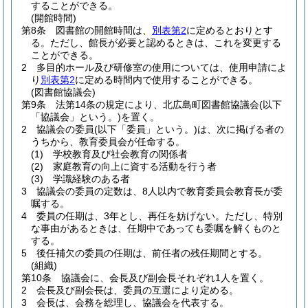
することができる。
(開館時間)
第8条
図書館の開館時間は、
別表第2
に定めるとおりとす
る。
ただし、館長が必要と認めるときは、これを変更する
ことができる。
2
多目的ホール及び研修室の使用については、使用申請によ
り
別表第2
に定める時間内で使用することができる。
(図書館協議会)
第9条
法第14条の規定により、北広島町図書館協議会
(以下
「協議会」という。)
を置く。
2
協議会の委員
(以下「委員」という。)
は、次に掲げる者の
うちから、教育委員会が任命する。
(1)
学校教育及び社会教育の関係者
(2)
家庭教育の向上に資する活動を行う者
(3)
学識経験のある者
3
協議会の委員の定数は、8人以内で教育委員会教育長が委
嘱する。
4
委員の任期は、3年とし、再任を妨げない。
ただし、特別
な事由があるときは、任期中であっても委嘱を解くものと
する。
5
後任補欠の委員の任期は、前任者の残任期間とする。
(組織)
第10条
協議会に、会長及び副会長それぞれ1人を置く。
2
会長及び副会長は、委員の互選により定める。
3
会長は、会務を総理し、協議会を代表する。