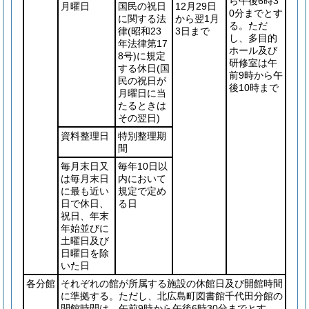
ら午後6時3
月曜日
国民の祝日
12月29日
0分までとす
に関する法
から翌1月
る。ただ
律
(昭和23
3日まで
し、多目的
年法律第17
ホール及び
8号)
に規定
研修室は午
する休日
(国
前9時から午
民の祝日が
後10時まで
月曜日に当
たるときは
その翌日)
資料整理日
特別整理期
間
毎月末日又
毎年10日以
は毎月末日
内において
に最も近い
規定で定め
日で休日、
る日
祝日、年末
年始並びに
土曜日及び
日曜日を除
いた日
各分館
それぞれの館が所属する施設の休館日及び開館時間
に準拠する。ただし、北広島町図書館千代田分館の
開館時間は、午前9時から午後6時30分までとす