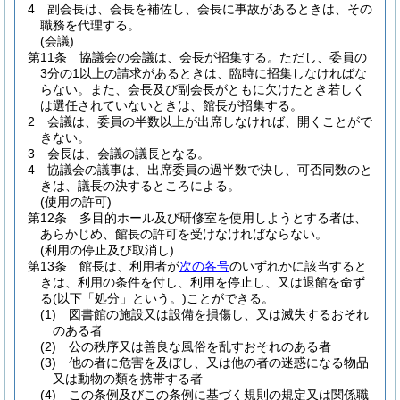
4
副会長は、会長を補佐し、会長に事故があるときは、その
職務を代理する。
(会議)
第11条
協議会の会議は、会長が招集する。
ただし、委員の
3分の1以上の請求があるときは、臨時に招集しなければな
らない。
また、会長及び副会長がともに欠けたとき若しく
は選任されていないときは、館長が招集する。
2
会議は、委員の半数以上が出席しなければ、開くことがで
きない。
3
会長は、会議の議長となる。
4
協議会の議事は、出席委員の過半数で決し、可否同数のと
きは、議長の決するところによる。
(使用の許可)
第12条
多目的ホール及び研修室を使用しようとする者は、
あらかじめ、館長の許可を受けなければならない。
(利用の停止及び取消し)
第13条
館長は、利用者が
次の各号
のいずれかに該当すると
きは、利用の条件を付し、利用を停止し、又は退館を命ず
る
(以下「処分」という。)
ことができる。
(1)
図書館の施設又は設備を損傷し、又は滅失するおそれ
のある者
(2)
公の秩序又は善良な風俗を乱すおそれのある者
(3)
他の者に危害を及ぼし、又は他の者の迷惑になる物品
又は動物の類を携帯する者
(4)
この条例及びこの条例に基づく規則の規定又は関係職