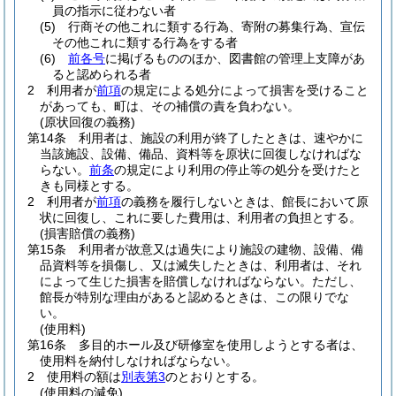
員の指示に従わない者
(5)
行商その他これに類する行為、寄附の募集行為、宣伝
その他これに類する行為をする者
(6)
前各号
に掲げるもののほか、図書館の管理上支障があ
ると認められる者
2
利用者が
前項
の規定による処分によって損害を受けること
があっても、町は、その補償の責を負わない。
(原状回復の義務)
第14条
利用者は、施設の利用が終了したときは、速やかに
当該施設、設備、備品、資料等を原状に回復しなければな
らない。
前条
の規定により利用の停止等の処分を受けたと
きも同様とする。
2
利用者が
前項
の義務を履行しないときは、館長において原
状に回復し、これに要した費用は、利用者の負担とする。
(損害賠償の義務)
第15条
利用者が故意又は過失により施設の建物、設備、備
品資料等を損傷し、又は滅失したときは、利用者は、それ
によって生じた損害を賠償しなければならない。
ただし、
館長が特別な理由があると認めるときは、この限りでな
い。
(使用料)
第16条
多目的ホール及び研修室を使用しようとする者は、
使用料を納付しなければならない。
2
使用料の額は
別表第3
のとおりとする。
(使用料の減免)