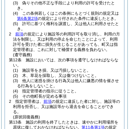
(3)
偽りその他不正な手段により利用の許可を受けたと
き。
(4)
この条例若しくはこの条例にもとづく規則の規定又は
第6条第2項
の規定により付された条件に違反したとき。
(5)
許可に基づく権利を譲渡し、又は他人に利用させたと
き。
2
前項
の規定により施設等の利用許可を取り消し、利用の方
法を制限し、又は利用の停止を命じたことによって、利用
許可を受けた者に損失が生じることがあっても、町又は指
定管理者は、これに対して補償する義務を負わない。
(遵守義務)
第12条
施設においては、次の事項を遵守しなければならな
い。
(1)
施設等をき損、又は汚損しないこと。
(2)
木、草花を採取し、又は傷つけないこと。
(3)
他人に迷惑を掛ける行為又は他人に嫌悪の情を催させ
る行為をしないこと。
(4)
指定管理者の指示に従うこと。
(5)
その他町長が定める事項
2
指定管理者は、
前項
の規定に違反した者に対し、施設等の
利用を拒否し、又は施設等から退去を命じることができ
る。
(原状回復義務)
第13条
施設の利用を終了したときは、速やかに利用場所を
原状に復しておかなければならない。
第11条第1項
の規定