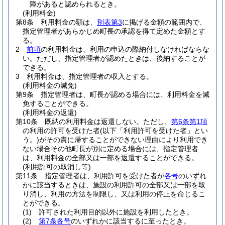
障があると認められるとき。
(利用料金)
第8条
利用料金の額は、
別表第3
に掲げる金額の範囲内で、
指定管理者があらかじめ町長の承認を得て定めた金額とす
る。
2
前項
の利用料金は、利用の申込の際納付しなければならな
い。
ただし、指定管理者が認めたときは、後納することが
できる。
3
利用料金は、指定管理者の収入とする。
(利用料金の減免)
第9条
指定管理者は、町長が認める場合には、利用料金を減
免することができる。
(利用料金の返還)
第10条
既納の利用料金は返還しない。
ただし、
第6条第1項
の利用の許可を受けた者
(以下「利用許可を受けた者」とい
う。)
がその責に帰することができない理由により利用でき
ない場合その他町長が別に定める場合には、指定管理者
は、利用料金の全部又は一部を返還することができる。
(利用許可の取消し等)
第11条
指定管理者は、利用許可を受けた者が
各号
のいずれ
かに該当するときは、施設の利用許可の全部又は一部を取
り消し、利用の方法を制限し、又は利用の停止を命じるこ
とができる。
(1)
許可された利用目的以外に施設を利用したとき。
(2)
第7条各号
のいずれかに該当するに至ったとき。