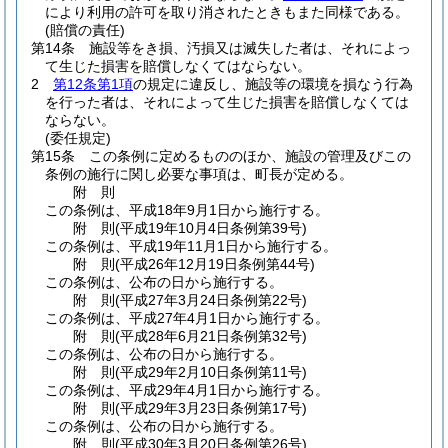
により利用の許可を取り消されたときもまた同様である。
(賠償の責任)
第14条
施設等をき損、汚損又は滅失した者は、それによっ
て生じた損害を賠償しなくてはならない。
2
第12条第1項
の規定に違反し、施設等の環境を損なう行為
を行った者は、それによって生じた損害を賠償しなくては
ならない。
(委任規定)
第15条
この条例に定めるもののほか、施設の管理及びこの
条例の施行に関し必要な事項は、町長が定める。
附
則
この条例は、平成18年9月1日から施行する。
附
則
(平成19年10月4日
条例第39号)
この条例は、平成19年11月1日から施行する。
附
則
(平成26年12月19日
条例第44号)
この条例は、公布の日から施行する。
附
則
(平成27年3月24日
条例第22号)
この条例は、平成27年4月1日から施行する。
附
則
(平成28年6月21日
条例第32号)
この条例は、公布の日から施行する。
附
則
(平成29年2月10日
条例第11号)
この条例は、平成29年4月1日から施行する。
附
則
(平成29年3月23日
条例第17号)
この条例は、公布の日から施行する。
附
則
(平成30年3月20日
条例第26号)