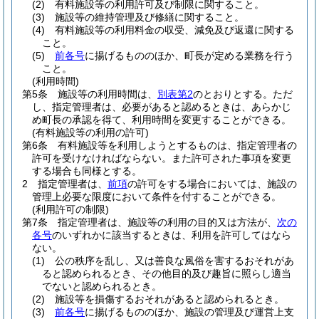
(2)
有料施設等の利用許可及び制限に関すること。
(3)
施設等の維持管理及び修繕に関すること。
(4)
有料施設等の利用料金の収受、減免及び返還に関する
こと。
(5)
前各号
に揚げるもののほか、町長が定める業務を行う
こと。
(利用時間)
第5条
施設等の利用時間は、
別表第2
のとおりとする。
ただ
し、指定管理者は、必要があると認めるときは、あらかじ
め町長の承認を得て、利用時間を変更することができる。
(有料施設等の利用の許可)
第6条
有料施設等を利用しようとするものは、指定管理者の
許可を受けなければならない。
また許可された事項を変更
する場合も同様とする。
2
指定管理者は、
前項
の許可をする場合においては、施設の
管理上必要な限度において条件を付することができる。
(利用許可の制限)
第7条
指定管理者は、施設等の利用の目的又は方法が、
次の
各号
のいずれかに該当するときは、利用を許可してはなら
ない。
(1)
公の秩序を乱し、又は善良な風俗を害するおそれがあ
ると認められるとき、その他目的及び趣旨に照らし適当
でないと認められるとき。
(2)
施設等を損傷するおそれがあると認められるとき。
(3)
前各号
に揚げるもののほか、施設の管理及び運営上支