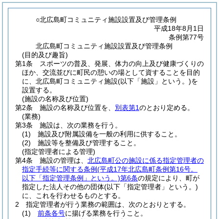
○北広島町コミュニティ施設設置及び管理条例
平成18年8月1日
条例第77号
北広島町コミュニティ施設設置及び管理条例
(目的及び趣旨)
第1条
スポーツの普及、発展、体力の向上及び健康づくりの
ほか、交流並びに町民の憩いの場として資することを目的
に、北広島町コミュニティ施設
(以下「施設」という。)
を
設置する。
(施設の名称及び位置)
第2条
施設の名称及び位置を、
別表第1
のとおり定める。
(業務)
第3条
施設は、次の業務を行う。
(1)
施設及び附属設備を一般の利用に供すること。
(2)
施設等を整備及び管理すること。
(指定管理者による管理)
第4条
施設の管理は、
北広島町公の施設に係る指定管理者の
指定手続等に関する条例
(平成17年北広島町条例第16号。
以下「指定管理条例」という。)
第6条
の規定により、町が
指定した法人その他の団体
(以下「指定管理者」という。)
に、これを行わせるものとする。
2
指定管理者が行う業務の範囲は、次のとおりとする。
(1)
前条各号
に揚げる業務を行うこと。