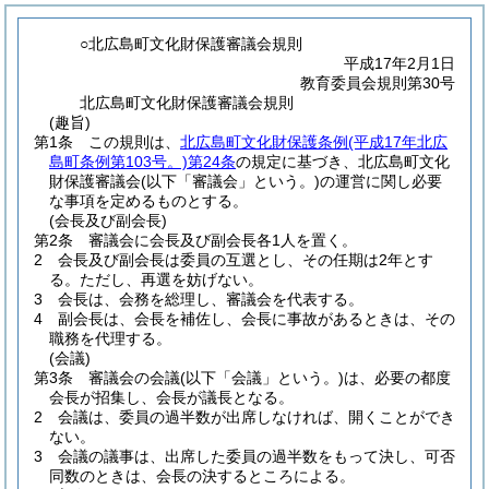
○北広島町文化財保護審議会規則
平成17年2月1日
教育委員会規則第30号
北広島町文化財保護審議会規則
(趣旨)
第1条
この規則は、
北広島町文化財保護条例
(平成17年北広
島町条例第103号。)
第24条
の規定に基づき、北広島町文化
財保護審議会
(以下「審議会」という。)
の運営に関し必要
な事項を定めるものとする。
(会長及び副会長)
第2条
審議会に会長及び副会長各1人を置く。
2
会長及び副会長は委員の互選とし、その任期は2年とす
る。
ただし、再選を妨げない。
3
会長は、会務を総理し、審議会を代表する。
4
副会長は、会長を補佐し、会長に事故があるときは、その
職務を代理する。
(会議)
第3条
審議会の会議
(以下「会議」という。)
は、必要の都度
会長が招集し、会長が議長となる。
2
会議は、委員の過半数が出席しなければ、開くことができ
ない。
3
会議の議事は、出席した委員の過半数をもって決し、可否
同数のときは、会長の決するところによる。