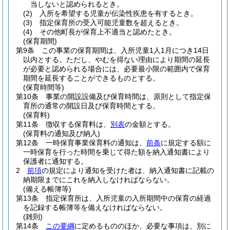
当しないと認められるとき。
(2)
入所を希望する児童が伝染性疾患を有するとき。
(3)
指定保育所の受入可能児童数を超えるとき。
(4)
その他町長が保育上不適当と認めたとき。
(保育期間)
第9条
この事業の保育期間は、入所児童1人1月につき14日
以内とする。
ただし、やむを得ない理由により期間の延長
が必要と認められる場合には、必要最小限の範囲内で保育
期間を延長することができるものとする。
(保育時間等)
第10条
事業の開設設備及び保育時間は、原則として指定保
育所の通常の開設日及び保育時間とする。
(保育料)
第11条
徴収する保育料は、
別表
の金額とする。
(保育料の通知及び納入)
第12条
一時保育事業保育料の通知は、
前条
に規定する額に
一時保育を行った時間を乗じて得た額を納入通知書により
保護者に通知する。
2
前項
の規定により通知を受けた者は、納入通知書に記載の
納期限までにこれを納入しなければならない。
(備える帳簿等)
第13条
指定保育所は、入所児童の入所期間中の保育の経過
を記録する帳簿等を備えなければならない。
(雑則)
第14条
この要綱
に定めるもののほか、必要な事項は、別に