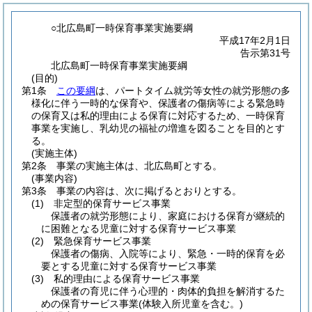
○北広島町一時保育事業実施要綱
平成17年2月1日
告示第31号
北広島町一時保育事業実施要綱
(目的)
第1条
この要綱
は、パートタイム就労等女性の就労形態の多
様化に伴う一時的な保育や、保護者の傷病等による緊急時
の保育又は私的理由による保育に対応するため、一時保育
事業を実施し、乳幼児の福祉の増進を図ることを目的とす
る。
(実施主体)
第2条
事業の実施主体は、北広島町とする。
(事業内容)
第3条
事業の内容は、次に掲げるとおりとする。
(1)
非定型的保育サービス事業
保護者の就労形態により、家庭における保育が継続的
に困難となる児童に対する保育サービス事業
(2)
緊急保育サービス事業
保護者の傷病、入院等により、緊急・一時的保育を必
要とする児童に対する保育サービス事業
(3)
私的理由による保育サービス事業
保護者の育児に伴う心理的・肉体的負担を解消するた
めの保育サービス事業
(体験入所児童を含む。)