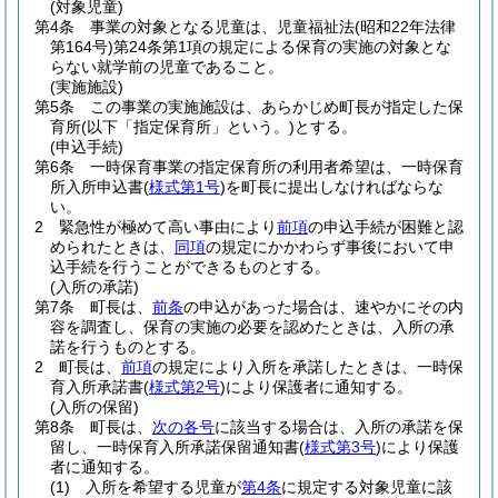
(対象児童)
第4条
事業の対象となる児童は、児童福祉法
(昭和22年法律
第164号)
第24条第1項の規定による保育の実施の対象とな
らない就学前の児童であること。
(実施施設)
第5条
この事業の実施施設は、あらかじめ町長が指定した保
育所
(以下「指定保育所」という。)
とする。
(申込手続)
第6条
一時保育事業の指定保育所の利用者希望は、一時保育
所入所申込書
(
様式第1号
)
を町長に提出しなければならな
い。
2
緊急性が極めて高い事由により
前項
の申込手続が困難と認
められたときは、
同項
の規定にかかわらず事後において申
込手続を行うことができるものとする。
(入所の承諾)
第7条
町長は、
前条
の申込があった場合は、速やかにその内
容を調査し、保育の実施の必要を認めたときは、入所の承
諾を行うものとする。
2
町長は、
前項
の規定により入所を承諾したときは、一時保
育入所承諾書
(
様式第2号
)
により保護者に通知する。
(入所の保留)
第8条
町長は、
次の各号
に該当する場合は、入所の承諾を保
留し、一時保育入所承諾保留通知書
(
様式第3号
)
により保護
者に通知する。
(1)
入所を希望する児童が
第4条
に規定する対象児童に該