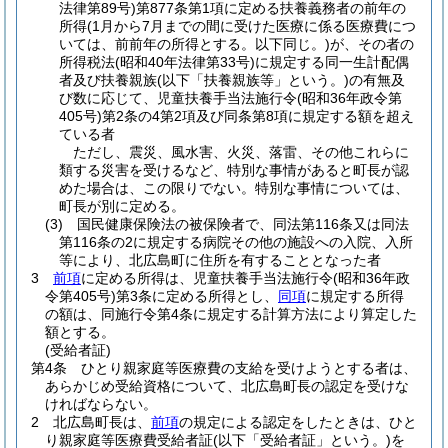
法律第89号)
第877条第1項に定める扶養義務者の前年の
所得
(1月から7月までの間に受けた医療に係る医療費につ
いては、前前年の所得とする。以下同じ。)
が、その者の
所得税法
(昭和40年法律第33号)
に規定する同一生計配偶
者及び扶養親族
(以下「扶養親族等」という。)
の有無及
び数に応じて、児童扶養手当法施行令
(昭和36年政令第
405号)
第2条の4第2項及び同条第8項に規定する額を超え
ている者
ただし、震災、風水害、火災、落雷、その他これらに
類する災害を受けるなど、特別な事情があると町長が認
めた場合は、この限りでない。特別な事情については、
町長が別に定める。
(3)
国民健康保険法の被保険者で、同法第116条又は同法
第116条の2に規定する病院その他の施設への入院、入所
等により、北広島町に住所を有することとなった者
3
前項
に定める所得は、児童扶養手当法施行令
(昭和36年政
令第405号)
第3条に定める所得とし、
同項
に規定する所得
の額は、同施行令第4条に規定する計算方法により算定した
額とする。
(受給者証)
第4条
ひとり親家庭等医療費の支給を受けようとする者は、
あらかじめ受給資格について、北広島町長の認定を受けな
ければならない。
2
北広島町長は、
前項
の規定による認定をしたときは、ひと
り親家庭等医療費受給者証
(以下「受給者証」という。)
を