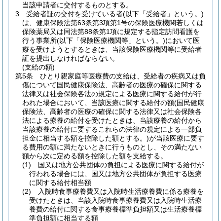
当該申請者に交付するものとする。
3
受給者証の交付を受けている者
(以下「受給者」という。)
は、健康保険法第63条第3項第1号の保険医療機関若しくは
保険薬局又は同法第88条第1項に規定する指定訪問看護を
行う事業所
(以下「保険医療機関等」という。)
において医
療を受けようとするときは、当該保険医療機関等に受給者
証を提出しなければならない。
(支給の額)
第5条
ひとり親家庭等医療費の支給は、受給者の疾病又は負
傷について国民健康保険法、高齢者の医療の確保に関する
法律又は社会保険各法の規定による医療に関する給付が行
われた場合において、当該医療に関する給付の額
(国民健康
保険法、高齢者の医療の確保に関する法律又は社会保険各
法による療養の給付を受けたときは、当該療養の給付から
当該療養の給付に要するこれらの法律の規定による一部負
担金に相当する額を控除した額とする。)
が当該医療に要す
る費用の額に満たないときに行うものとし、その満たない
額から次に定める額を控除した額を支給する。
(1)
国又は地方公共団体の負担による医療に関する給付が
行われる場合には、国又は地方公共団体が負担する医療
に関する給付相当額
(2)
入院時食事療養費又は入院時生活療養費に係る療養を
受けたときは、当該入院時食事療養費又は入院時生活療
養費の給付に関する食事療養標準負担額又は生活療養標
準負担額に相当する額