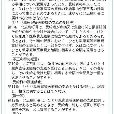
る事項について変更があったとき、受給資格を失ったと
き、又はひとり親家庭等医療費の支給事由が第三者の行為
によって生じたものであるときは、速やかに北広島町長に
届け出なければならない。
(ひとり親家庭等医療費の支給の制限等)
第9条
北広島町長は、受給者が疾病又は負傷に関し損害賠償
その他の給付を受けた場合において、これらのうち、ひと
り親家庭等医療費支給額に相当する給付があると認められ
るときは、その額の限度において、ひとり親家庭等医療費
支給額の全部若しくは一部を交付せず、又は既に交付した
ひとり親家庭等医療費支給額に相当する全額を返還させる
ことができる。
(不正利得の返還)
第10条
北広島町長は、偽りその他不正の手段によりひとり
親家庭等医療費の支給を受けた者があるときは、その者か
ら、その支給を受けた額に相当する金額の全部又は一部を
返還させることができる。
(受給権の譲渡禁止)
第11条
ひとり親家庭等医療費の支給を受ける権利は、譲渡
し、担保に供することはできない。
(報告等)
第12条
北広島町長は、ひとり親家庭等医療費の支給に関し
必要があると認めるときは、受給者に対して必要な事項の
報告を求め、又は質問することができる。