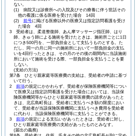
ない。
(1)
病院又は診療所への入院及びその療養に伴う世話その
他の看護に係る医療を受けた場合 14回
(2)
前号
に掲げる医療以外の医療又は指定訪問看護を受け
た場合 4回
3
受給者は、柔道整復師、あん摩マッサージ指圧師、はり
師、きゅう師による施術を受けたときは、施術所ごとに1日
につき500円を、一部負担金として支払うものとする。
た
だし、同一の月に同一の施術所において一部負担金の支払
いを4回行ったときは、その月のその後の期間内に当該施術
所において施術を受ける際、一部負担金を支払うことを要
しない。
(支給の方法)
第7条
ひとり親家庭等医療費の支給は、受給者の申請に基づ
いて行う。
2
前項
の規定にかかわらず、受給者が保険医療機関等につい
て医療又は指定訪問看護を受けた場合においては、当該保
険医療機関等からひとり親家庭等医療費の請求があったと
きは、北広島町長は、受給者に支払うべき額の限度におい
て、受給者が当該保険医療機関に支払うべき費用を受給者
に代わり、当該保険医療機関等に支払うことができる。
3
前項
の規定による支払いがあったときは、受給者に対し、
ひとり親家庭等医療費の支給があったものとみなす。
(届出の義務)
第8条
受給者は、住所、氏名その他の北広島町長が別に定め