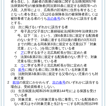
者を含む。)
、高齢者の医療の確保に関する法律
(昭和57年
法律第80号)
の被保険者
(同法第55条に規定する病院等への
入院、入所等により、広島県の区域外に住所を有すること
となった者を含む。)
又は社会保険各法の被保険者若しくは
被扶養者である者のうち
次の各号
のいずれかに該当する者
とする。
(1)
次に掲げるいずれかに該当する者
ア
母子及び父子並びに寡婦福祉法
(昭和39年法律第129
号。以下「法」という。)
第6条第1項に規定する配偶者
のない女子で、18歳に達する日以後の最初の3月31日
までの間にある同条第3項に規定する児童
(以下「対象
児童」という。)
を現に扶養している者
イ
ア
に準ずる女子と北広島町長が別に定めた者
ウ
法第6条第2項に規定する配偶者のない男子で、対象
児童を現に扶養している者
エ
ウ
に準ずる男子と北広島町長が別に定めた者
(2)
前号
に掲げる者に現に扶養されている対象児童
(3)
法附則第3条第1項に規定する父母のない児童のうち対
象児童
2
前項
の規定にかかわらず、
次の各号
のいずれかに該当する
場合は、受給資格者としない。
(1)
生活保護法
(昭和25年法律第144号)
による保護を受け
ている者
(2)
対象児童、その対象児童を現に養育している配偶者の
ない者又はその対象児童と生計を一にする民法
(明治29年