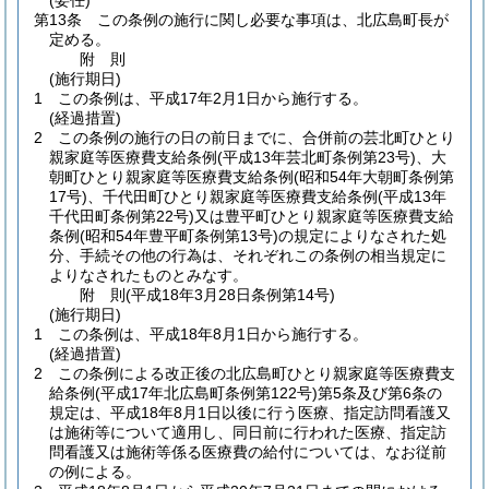
(委任)
第13条
この条例の施行に関し必要な事項は、北広島町長が
定める。
附
則
(施行期日)
1
この条例は、平成17年2月1日から施行する。
(経過措置)
2
この条例の施行の日の前日までに、合併前の芸北町ひとり
親家庭等医療費支給条例
(平成13年芸北町条例第23号)
、大
朝町ひとり親家庭等医療費支給条例
(昭和54年大朝町条例第
17号)
、千代田町ひとり親家庭等医療費支給条例
(平成13年
千代田町条例第22号)
又は豊平町ひとり親家庭等医療費支給
条例
(昭和54年豊平町条例第13号)
の規定によりなされた処
分、手続その他の行為は、それぞれこの条例の相当規定に
よりなされたものとみなす。
附
則
(平成18年3月28日
条例第14号)
(施行期日)
1
この条例は、平成18年8月1日から施行する。
(経過措置)
2
この条例による改正後の北広島町ひとり親家庭等医療費支
給条例
(平成17年北広島町条例第122号)
第5条及び第6条の
規定は、平成18年8月1日以後に行う医療、指定訪問看護又
は施術等について適用し、同日前に行われた医療、指定訪
問看護又は施術等係る医療費の給付については、なお従前
の例による。