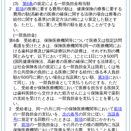
(3)
第6条
の規定による一部負担金相当額
2
前項
の医療に要する費用の額は、健康保険の療養に要する
費用の額
(高齢者の医療の確保に関する法律の場合は療養の
給付に関する基準)
の算定方法の例により算定した額とす
る。
ただし、現に要した費用の額を超えることができな
い。
(一部負担金)
第6条
受給者は、保険医療機関等について医療又は指定訪問
看護を受けたときは、保険医療機関等
(同一の医療機関にお
ける歯科診療及び歯科診療以外の診療は、それぞれ別の機
関とみなす。以下において同じ。)
ごとに1日につき500円
(国民健康保険法、高齢者の医療の確保に関する法律若しく
は社会保険各法の規定による一部負担金又は国若しくは地
方公共団体の負担による医療に関する給付に係る本人負担
額が500円に満たない場合は当該満たない額。
第3項
におい
て同じ。)
を、一部負担金として支払うものとする。
ただ
し、受給者が保険医療機関において医療を担当する医師又
は歯科医師から交付された処方せんにより保険薬局で薬剤
の支給を受けたときは、一部負担金を支払うことを要しな
い。
2
受給者は、同一の月に同一の保険医療機関等において
前項
の一部負担金の支払いを、
次の各号
の区分に従い、
当該各
号
に規定する回数行ったときは、
前項
の規定にかかわら
ず、
前項
の一部負担金は、その月のその後の期間内に当該
保険医療機関において医療を受ける際、支払うことを要し