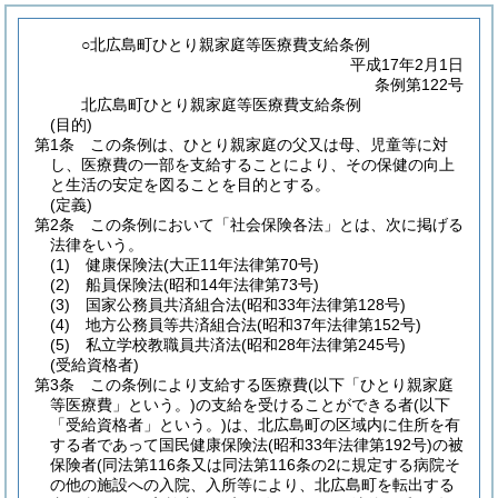
○北広島町ひとり親家庭等医療費支給条例
平成17年2月1日
条例第122号
北広島町ひとり親家庭等医療費支給条例
(目的)
第1条
この条例は、ひとり親家庭の父又は母、児童等に対
し、医療費の一部を支給することにより、その保健の向上
と生活の安定を図ることを目的とする。
(定義)
第2条
この条例において「社会保険各法」とは、次に掲げる
法律をいう。
(1)
健康保険法
(大正11年法律第70号)
(2)
船員保険法
(昭和14年法律第73号)
(3)
国家公務員共済組合法
(昭和33年法律第128号)
(4)
地方公務員等共済組合法
(昭和37年法律第152号)
(5)
私立学校教職員共済法
(昭和28年法律第245号)
(受給資格者)
第3条
この条例により支給する医療費
(以下「ひとり親家庭
等医療費」という。)
の支給を受けることができる者
(以下
「受給資格者」という。)
は、北広島町の区域内に住所を有
する者であって国民健康保険法
(昭和33年法律第192号)
の被
保険者
(同法第116条又は同法第116条の2に規定する病院そ
の他の施設への入院、入所等により、北広島町を転出する