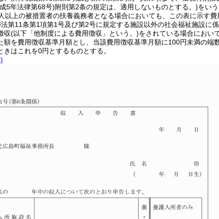
成5年法律第68号)附則第2条の規定は、適用しないものとする。)をい
2人以上の被措置者の扶養義務者となる場合においても、この表に示す費
が法第11条第1項第1号及び第2号に規定する施設以外の社会福祉施設
徴収(以下「他制度による費用徴収」という。)をされている場合におい
た額を費用徴収基準月額とし、当該費用徴収基準月額に100円未満の端数
ときはこれを0円とするものとする。
)