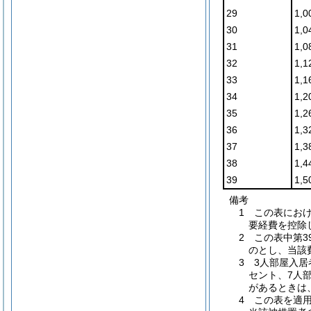
29
1,0
30
1,0
31
1,0
32
1,1
33
1,1
34
1,2
35
1,2
36
1,3
37
1,3
38
1,4
39
1,
備考
1 この表にお
要経費を控除
2 この表中第3
のとし、当該
3 3人部屋入
セント、7人
があるときは
4 この表を適