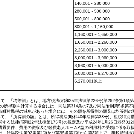
140,001～280,000
280,001～500,000
500,001～800,000
800,001～1,160,000
1,160,001～1,650,000
1,650,001～2,260,000
2,260,001～3,000,000
3,000,001～3,960,000
3,960,001～5,030,000
5,030,001～6,270,000
6,270,001以上
て、「均等割」とは、地方税法(昭和25年法律第226号)第292条第1
この所得割を計算する場合には、同法第314条の7及び同法附則第5条第2
市町村民税の減免があった場合には、その額を所得割の額又は均等割の
て、「所得割の額」とは、所得税法(昭和40年法律第33号)、租税特別措
する法律(昭和22年法律第175号)の規定及び平成24年1月26日老発
措置要件、費用の徴収及び軽費老人ホームA型の利用料の受領に係る取
は、所得税法第92条第1項及び第95条第1項から第3項まで、租税特別措