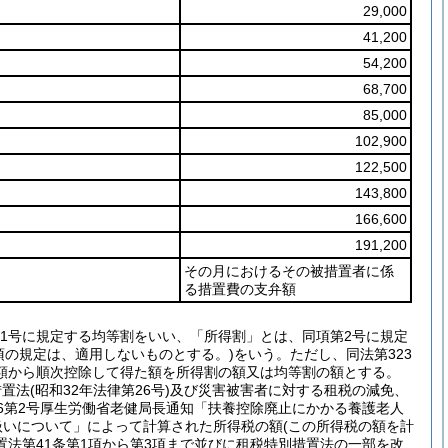
29,000
41,200
54,200
68,700
85,000
102,900
122,500
143,800
166,600
191,200
その月におけるその被措置者に係
る措置費の支弁額
項第1号に規定する均等割をいい、「所得割」とは、同項第2号に規定
項の規定は、適用しないものとする。)をいう。ただし、同法第323
額から順次控除して得た額を所得割の額又は均等割の額とする。
置法(昭和32年法律第26号)及び災害被害者に対する租税の減免、
0126第2号厚生労働省老健局長通知「扶養控除廃止にかかる養護老人
扱いについて」によって計算された所得税の額(この所得税の額を計
置法第41条第1項から第3項まで並びに租税特別措置法の一部を改