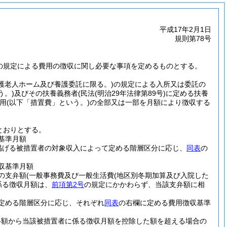
平成17年2月1日
規則第78号
項の規定による費用の徴収に関し必要な事項を定めるものとする。
養護老人ホーム及び養護委託に限る。)
の規定による入所又は委託の
う。)
及びその扶養義務者
(民法
(明治29年法律第89号)
に定める扶養
用
(以下「措置費」という。)
の全部又は一部を月額により徴収する
とおりとする。
基準月額
掲げる被措置者の対象収入によって定める階層区分に応じ、
同表
の
収基準月額
の支弁額
(一般事務費及び一般生活費
(地区別冬期加算及び入院した
係る徴収月額は、
前項第2号
の規定にかかわらず、当該支弁額に相
定める階層区分に応じ、それぞれ
同表
の右欄に定める費用徴収基準
弁額から当該被措置者に係る徴収月額を控除した額を超える場合の