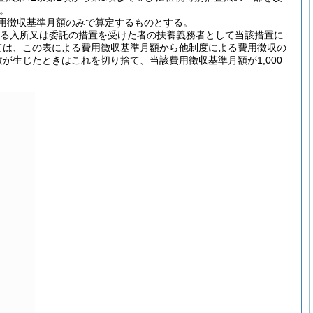
う。
用徴収基準月額のみで算定するものとする。
に係る入所又は委託の措置を受けた者の扶養義務者として当該措置に
ては、この表による費用徴収基準月額から他制度による費用徴収の
が生じたときはこれを切り捨て、当該費用徴収基準月額が1,000