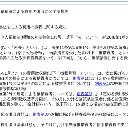
人福祉法による費用の徴収に関する規則
福祉法による費用の徴収に関する規則
、老人福祉法
(昭和38年法律第133号。以下「法」という。)
第28条第1
長
(以下「所長」という。)
は、法第11条第1項第1号、第3号及び第2項
(
という。)
を行った場合は、当該措置を受けた者
(以下「被措置者」とい
置者の主たる扶養義務者をいう。以下同じ。)
から、当該措置に要する費
る1月当たりの費用徴収額
(以下「徴収月額」という。)
は、次に掲げる
4第1項の規定による被措置者については、
別表第1
により定める費用徴収
1項第1号又は第3号の規定による被措置者については、
別表第1
の左欄に
用徴収基準月額
1項第2号の規定による被措置者については、
別表第2
により定める費用徴
による費用徴収基準月額が、その月における当該被措置者に係る措置費
用品費を除く。)
合計額をいう。以下同じ。)
を超える場合の被措置者に
に係る徴収月額は、
別表第3
の左欄に掲げる扶養義務者の税額等によって
る費用徴収基準月額が、その月における当該被措置者に係る措置費の支