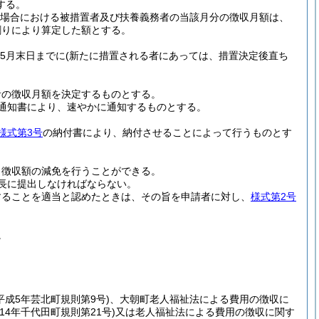
する。
た場合における被措置者及び扶養義務者の当該月分の徴収月額は、
割りにより算定した額とする。
5月末日までに
(新たに措置される者にあっては、措置決定後直ち
者の徴収月額を決定するものとする。
通知書により、速やかに通知するものとする。
様式第3号
の納付書により、納付させることによって行うものとす
、徴収額の減免を行うことができる。
長に提出しなければならない。
することを適当と認めたときは、その旨を申請者に対し、
様式第2号
。
平成5年芸北町規則第9号)
、大朝町老人福祉法による費用の徴収に
成14年千代田町規則第21号)
又は老人福祉法による費用の徴収に関す