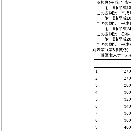
る規則
(平成5年豊
附
則
(平成1
この規則は、平成1
附
則
(平成1
この規則は、平成1
附
則
(平成2
この規則は、公布
附
則
(平成2
この規則は、平成2
別表第1
(第3条関係)
養護老人ホーム
1
27
2
270
3
280
4
300
5
320
6
340
7
360
8
380
9
400