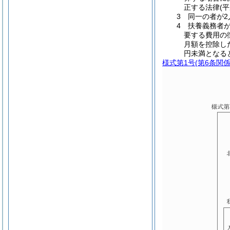
正する法律(平
3 同一の者が
4 扶養義務者
要する費用の
月額を控除し
円未満となる
様式第1号
(第6条関係