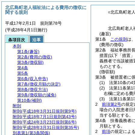
北広島町老人福祉法による費用の徴収に
関する規則
○北広島町老
平成17年2月1日 規則第78号
北広島町老人
(平成28年4月1日施行)
(趣旨)
第1条
この規則
は
条項目次
沿革
(費用の徴収)
本則
第2条
福祉事務所
第1条
(趣旨)
措置
(以下「措置」
第2条
(費用の徴収)
義務者で当該被措
第3条
(徴収額)
ものとする。
第4条
(徴収額)
第5条
第3条
被措置者に係
第6条
(収入申告)
(1)
法第10条の
第7条
(徴収月額の決定)
(2)
法第11条第
第8条
(徴収方法)
右欄に定める費
第9条
(徴収額の減免)
(3)
法第11条第
第10条
(補則)
2
前項第2号
の規定
附則
場合の入院患者日
附則
(平成18年3月31日規則第9号)
当する額とする。
附則
(平成18年7月1日規則第43号)
第4条
扶養義務者
附則
(平成24年3月23日規則第6号)
月額とする。
附則
(平成28年3月31日規則第35号)
2
前項
の規定によ
別表第1
(第3条関係)