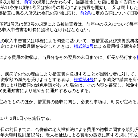
徴収月額は、
前項
の規定にかかわらず、当該控除した額に相当する額と
第11条第1項第1号又は第3号の規定による措置を開始し、又は廃止し
該措置に係る入所又は委託の期間に応じ、
前2条
に定める額について日
1項第1号又は第3号の規定による被措置者は、前年中の収入について毎年
る収入申告書を町長に提出しなければならない。
条
の収入申告書又は職権による調査に基づいて、被措置者及び扶養義務
規定により徴収月額を決定したときは、
様式第2号
による費用徴収額決定
による費用の徴収は、当月分をその翌月の末日までに、所長が発行する
害、疾病その他の理由により措置費を負担することが困難な者に対して
り徴収額の減免を受けようとする者は、
様式第4号
による減免申請書を所
規定により徴収額の減免申請があった場合は、その内容を審査し、減免
変更通知書により速やかに通知するものとする。
定めるもののほか、措置費の徴収に関し、必要な事項は、町長が定める
17年2月1日から施行する。
の日の前日までに、合併前の老人福祉法による費用の徴収に関する規則
(
4年大朝町規則第13号)
、老人福祉法による費用の徴収に関する規則
(平