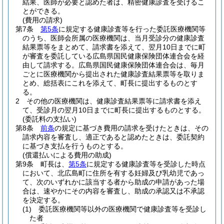
結果、医師が必要と認めた者は、精密健康診査を受けるこ
とができる。
(費用の請求)
第7条
第5条
に規定する健康診査等を行った委託医療機関等
のうち、医師会所属の医療機関は、当月受診分の健康診査
結果票等をまとめて、請求書を添えて、翌月10日までに町
が審査を委託している広島県国民健康保険団体連合会を経
由して請求する。
広島県国民健康保険団体連合会は、毎月
ごとに医療機関から提出された健康診査結果票等を取りま
とめ、総括表にこれを添えて、町長に提出するものとす
る。
2
その他の医療機関は、健康診査結果票等に請求書を添え
て、受診月の翌月10日までに町長に提出するものとする。
(委託料の支払い)
第8条
前条
の規定に基づき費用の請求を受けたときは、その
請求内容を審査し、適正であると認めたときは、委託契約
に基づき支払を行うものとする。
(償還払いによる費用の助成)
第9条
町長は、
第5条
に規定する健康診査等を受診した時点
において、北広島町に住所を有する妊婦及び乳幼児であっ
て、次のいずれかに該当する者から助成の申請があった場
合は、速やかにその内容を審査し、助成の承認又は不承認
を決定する。
(1)
委託医療機関等以外の医療機関で健康診査等を受診し
た者