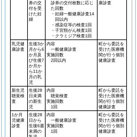
券の交
診券の交付枚数に応じ
康診査
付を受
た回数
けた妊
・妊婦一般健康診査14
婦
回以内
・感染症等の検査1回
・子宮頸がん検査1回
・クラミジア検査1回
乳児健
生後3か
内容
町から委託を
康診査
月から6
一般健康診査
受けた医療機
か月及
実施回数
関が行う個別
び生後7
2回以内
健康診査
か月か
ら11か
月の乳
児
新生児
生後28
内容
町から委託を
聴覚検
日未満
聴覚検査
受けた医療機
査
の新生
実施回数
関が行う個別
児
1回
健康診査
1か月
生後28
内容
町から委託を
児健康
日から
一般健康診査
受けた医療機
診査
生後6週
実施回数
関が行う個別
未満の
1回
健康診査
乳児