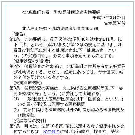
○北広島町妊婦・乳幼児健康診査実施要綱
平成19年3月27日
告示第34号
北広島町妊婦・乳幼児健康診査実施要綱
(趣旨)
第1条
この要綱は、母子保健法
(昭和40年法律第141号。以
下「法」という。)
第12条及び第13条の規定に基づき、妊
婦及び乳幼児に対する健康診査
(以下「健康診査」とい
う。)
の実施に関し、必要な事項を定めるものとする。
(健康診査の対象者)
第2条
健康診査の対象者は、北広島町に住所を有する妊婦及
び乳幼児とする。
ただし、妊婦にあっては、母子健康手帳
の交付を受けている者とする。
(実施医療機関)
第3条
健康診査の実施は、次に掲げる医療機関等
(以下「委
託医療機関等」という。)
に委託して実施する。
(1)
一般社団法人広島県医師会
(以下「医師会」という。)
の会員が開設又は監理する医療機関
(2)
前項に掲げる医療機関以外の町長が認める医療機関及
び助産院
(受診票等の交付)
第4条
町長は、法第16条第1項に規定する母子健康手帳を交
付するときは、
次の各号
に掲げる補助券、検査券、受診