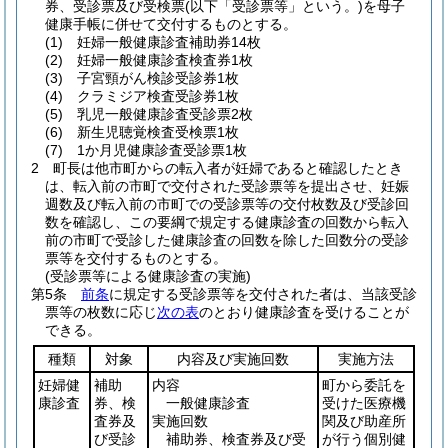
券、受診票及び受検票
(以下「受診票等」という。)
を母子
健康手帳に併せて交付するものとする。
(1)
妊婦一般健康診査補助券14枚
(2)
妊婦一般健康診査検査券1枚
(3)
子宮頸がん検診受診券1枚
(4)
クラミジア検査受診券1枚
(5)
乳児一般健康診査受診票2枚
(6)
新生児聴覚検査受検票1枚
(7)
1か月児健康診査受診票1枚
2
町長は他市町からの転入者が妊婦であると確認したとき
は、転入前の市町で交付された受診票等を提出させ、妊娠
週数及び転入前の市町での受診票等の交付枚数及び受診回
数を確認し、この要綱で規定する健康診査の回数から転入
前の市町で受診した健康診査の回数を除した回数分の受診
票等を交付するものとする。
(受診票等による健康診査の実施)
第5条
前条
に規定する受診票等を交付された者は、当該受診
票等の枚数に応じ
次の表
のとおり健康診査を受けることが
できる。
種類
対象
内容及び実施回数
実施方法
妊婦健
補助
内容
町から委託を
康診査
券、検
一般健康診査
受けた医療機
査券及
実施回数
関及び助産所
び受診
補助券、検査券及び受
が行う個別健