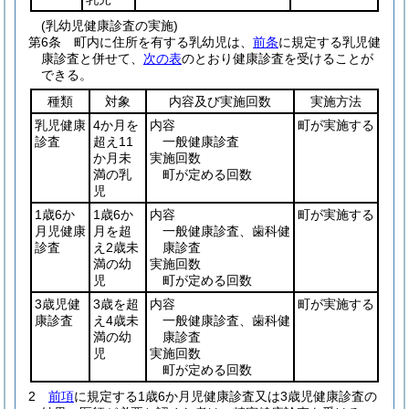
(乳幼児健康診査の実施)
第6条
町内に住所を有する乳幼児は、
前条
に規定する乳児健
康診査と併せて、
次の表
のとおり健康診査を受けることが
できる。
種類
対象
内容及び実施回数
実施方法
乳児健康
4か月を
内容
町が実施する
診査
超え11
一般健康診査
か月未
実施回数
満の乳
町が定める回数
児
1歳6か
1歳6か
内容
町が実施する
月児健康
月を超
一般健康診査、歯科健
診査
え2歳未
康診査
満の幼
実施回数
児
町が定める回数
3歳児健
3歳を超
内容
町が実施する
康診査
え4歳未
一般健康診査、歯科健
満の幼
康診査
児
実施回数
町が定める回数
2
前項
に規定する1歳6か月児健康診査又は3歳児健康診査の