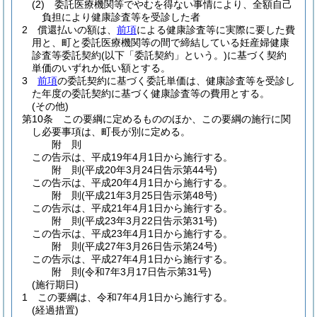
(2)
委託医療機関等でやむを得ない事情により、全額自己
負担により健康診査等を受診した者
2
償還払いの額は、
前項
による健康診査等に実際に要した費
用と、町と委託医療機関等の間で締結している妊産婦健康
診査等委託契約
(以下「委託契約」という。)
に基づく契約
単価のいずれか低い額とする。
3
前項
の委託契約に基づく委託単価は、健康診査等を受診し
た年度の委託契約に基づく健康診査等の費用とする。
(その他)
第10条
この要綱に定めるもののほか、この要綱の施行に関
し必要事項は、町長が別に定める。
附
則
この告示は、平成19年4月1日から施行する。
附
則
(平成20年3月24日
告示第44号)
この告示は、平成20年4月1日から施行する。
附
則
(平成21年3月25日
告示第48号)
この告示は、平成21年4月1日から施行する。
附
則
(平成23年3月22日
告示第31号)
この告示は、平成23年4月1日から施行する。
附
則
(平成27年3月26日
告示第24号)
この告示は、平成27年4月1日から施行する。
附
則
(令和7年3月17日
告示第31号)
(施行期日)
1
この要綱は、令和7年4月1日から施行する。
(経過措置)