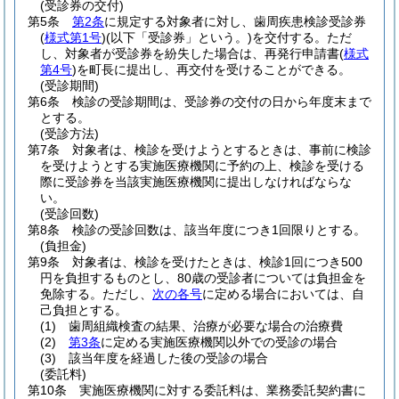
(受診券の交付)
第5条
第2条
に規定する対象者に対し、歯周疾患検診受診券
(
様式第1号
)
(以下「受診券」という。)
を交付する。
ただ
し、対象者が受診券を紛失した場合は、再発行申請書
(
様式
第4号
)
を町長に提出し、再交付を受けることができる。
(受診期間)
第6条
検診の受診期間は、受診券の交付の日から年度末まで
とする。
(受診方法)
第7条
対象者は、検診を受けようとするときは、事前に検診
を受けようとする実施医療機関に予約の上、検診を受ける
際に受診券を当該実施医療機関に提出しなければならな
い。
(受診回数)
第8条
検診の受診回数は、該当年度につき1回限りとする。
(負担金)
第9条
対象者は、検診を受けたときは、検診1回につき500
円を負担するものとし、80歳の受診者については負担金を
免除する。
ただし、
次の各号
に定める場合においては、自
己負担とする。
(1)
歯周組織検査の結果、治療が必要な場合の治療費
(2)
第3条
に定める実施医療機関以外での受診の場合
(3)
該当年度を経過した後の受診の場合
(委託料)
第10条
実施医療機関に対する委託料は、業務委託契約書に