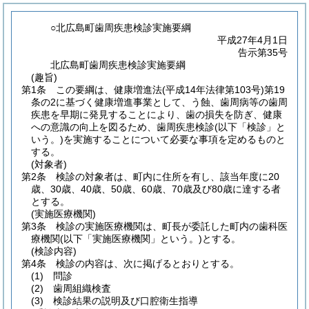
○北広島町歯周疾患検診実施要綱
平成27年4月1日
告示第35号
北広島町歯周疾患検診実施要綱
(趣旨)
第1条
この要綱は、健康増進法
(平成14年法律第103号)
第19
条の2に基づく健康増進事業として、う蝕、歯周病等の歯周
疾患を早期に発見することにより、歯の損失を防ぎ、健康
への意識の向上を図るため、歯周疾患検診
(以下「検診」と
いう。)
を実施することについて必要な事項を定めるものと
する。
(対象者)
第2条
検診の対象者は、町内に住所を有し、該当年度に20
歳、30歳、40歳、50歳、60歳、70歳及び80歳に達する者
とする。
(実施医療機関)
第3条
検診の実施医療機関は、町長が委託した町内の歯科医
療機関
(以下「実施医療機関」という。)
とする。
(検診内容)
第4条
検診の内容は、次に掲げるとおりとする。
(1)
問診
(2)
歯周組織検査
(3)
検診結果の説明及び口腔衛生指導