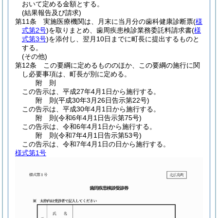
おいて定める金額とする。
(結果報告及び請求)
第11条
実施医療機関は、月末に当月分の歯科健康診断票
(
様
式第2号
)
を取りまとめ、歯周疾患検診業務委託料請求書
(
様
式第3号
)
を添付し、翌月10日までに町長に提出するものと
する。
(その他)
第12条
この要綱に定めるもののほか、この要綱の施行に関
し必要事項は、町長が別に定める。
附
則
この告示は、平成27年4月1日から施行する。
附
則
(平成30年3月26日
告示第22号)
この告示は、平成30年4月1日から施行する。
附
則
(令和6年4月1日
告示第75号)
この告示は、令和6年4月1日から施行する。
附
則
(令和7年4月1日
告示第53号)
この告示は、令和7年4月1日の日から施行する。
様式第1号