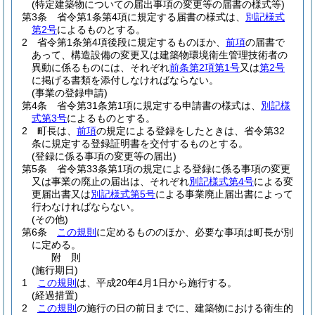
(特定建築物についての届出事項の変更等の届書の様式等)
第3条
省令第1条第4項に規定する届書の様式は、
別記様式
第2号
によるものとする。
2
省令第1条第4項後段に規定するものほか、
前項
の届書で
あって、構造設備の変更又は建築物環境衛生管理技術者の
異動に係るものには、それぞれ
前条第2項第1号
又は
第2号
に掲げる書類を添付しなければならない。
(事業の登録申請)
第4条
省令第31条第1項に規定する申請書の様式は、
別記様
式第3号
によるものとする。
2
町長は、
前項
の規定による登録をしたときは、省令第32
条に規定する登録証明書を交付するものとする。
(登録に係る事項の変更等の届出)
第5条
省令第33条第1項の規定による登録に係る事項の変更
又は事業の廃止の届出は、それぞれ
別記様式第4号
による変
更届出書又は
別記様式第5号
による事業廃止届出書によって
行わなければならない。
(その他)
第6条
この規則
に定めるもののほか、必要な事項は町長が別
に定める。
附
則
(施行期日)
1
この規則
は、平成20年4月1日から施行する。
(経過措置)
2
この規則
の施行の日の前日までに、建築物における衛生的