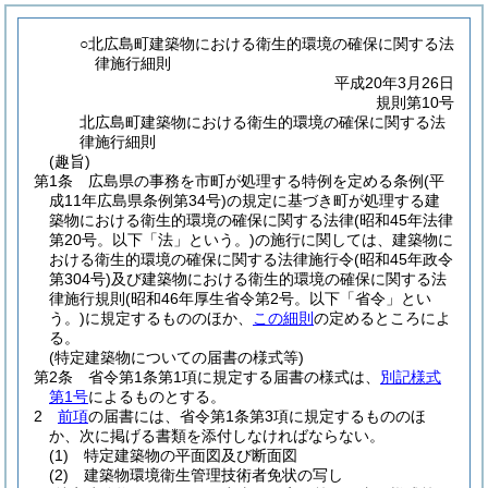
○北広島町建築物における衛生的環境の確保に関する法
律施行細則
平成20年3月26日
規則第10号
北広島町建築物における衛生的環境の確保に関する法
律施行細則
(趣旨)
第1条
広島県の事務を市町が処理する特例を定める条例
(平
成11年広島県条例第34号)
の規定に基づき町が処理する建
築物における衛生的環境の確保に関する法律
(昭和45年法律
第20号。以下「法」という。)
の施行に関しては、建築物に
おける衛生的環境の確保に関する法律施行令
(昭和45年政令
第304号)
及び建築物における衛生的環境の確保に関する法
律施行規則
(昭和46年厚生省令第2号。以下「省令」とい
う。)
に規定するもののほか、
この細則
の定めるところによ
る。
(特定建築物についての届書の様式等)
第2条
省令第1条第1項に規定する届書の様式は、
別記様式
第1号
によるものとする。
2
前項
の届書には、省令第1条第3項に規定するもののほ
か、次に掲げる書類を添付しなければならない。
(1)
特定建築物の平面図及び断面図
(2)
建築物環境衛生管理技術者免状の写し