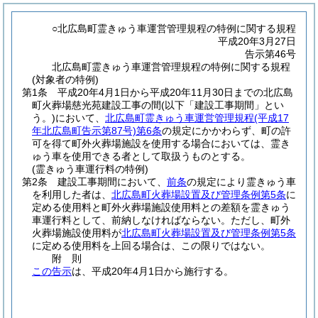
○北広島町霊きゅう車運営管理規程の特例に関する規程
平成20年3月27日
告示第46号
北広島町霊きゅう車運営管理規程の特例に関する規程
(対象者の特例)
第1条
平成20年4月1日から平成20年11月30日までの北広島
町火葬場慈光苑建設工事の間
(以下「建設工事期間」とい
う。)
において、
北広島町霊きゅう車運営管理規程
(平成17
年北広島町告示第87号)
第6条
の規定にかかわらず、町の許
可を得て町外火葬場施設を使用する場合においては、霊き
ゅう車を使用できる者として取扱うものとする。
(霊きゅう車運行料の特例)
第2条
建設工事期間において、
前条
の規定により霊きゅう車
を利用した者は、
北広島町火葬場設置及び管理条例第5条
に
定める使用料と町外火葬場施設使用料との差額を霊きゅう
車運行料として、前納しなければならない。
ただし、町外
火葬場施設使用料が
北広島町火葬場設置及び管理条例第5条
に定める使用料を上回る場合は、この限りではない。
附
則
この告示
は、平成20年4月1日から施行する。