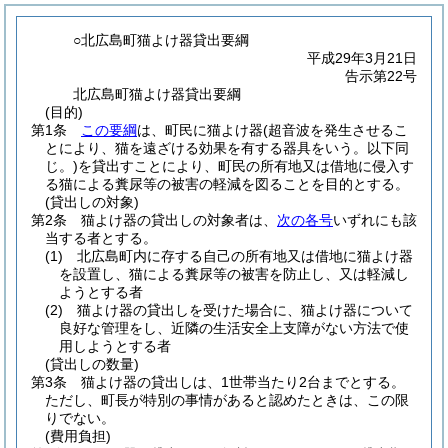
○北広島町猫よけ器貸出要綱
平成29年3月21日
告示第22号
北広島町猫よけ器貸出要綱
(目的)
第1条
この要綱
は、町民に猫よけ器
(超音波を発生させるこ
とにより、猫を遠ざける効果を有する器具をいう。以下同
じ。)
を貸出すことにより、町民の所有地又は借地に侵入す
る猫による糞尿等の被害の軽減を図ることを目的とする。
(貸出しの対象)
第2条
猫よけ器の貸出しの対象者は、
次の各号
いずれにも該
当する者とする。
(1)
北広島町内に存する自己の所有地又は借地に猫よけ器
を設置し、猫による糞尿等の被害を防止し、又は軽減し
ようとする者
(2)
猫よけ器の貸出しを受けた場合に、猫よけ器について
良好な管理をし、近隣の生活安全上支障がない方法で使
用しようとする者
(貸出しの数量)
第3条
猫よけ器の貸出しは、1世帯当たり2台までとする。
ただし、町長が特別の事情があると認めたときは、この限
りでない。
(費用負担)