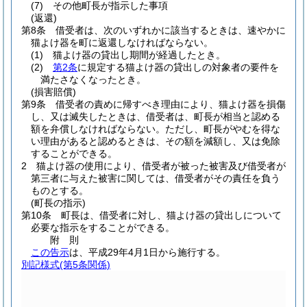
(7)
その他町長が指示した事項
(返還)
第8条
借受者は、次のいずれかに該当するときは、速やかに
猫よけ器を町に返還しなければならない。
(1)
猫よけ器の貸出し期間が経過したとき。
(2)
第2条
に規定する猫よけ器の貸出しの対象者の要件を
満たさなくなったとき。
(損害賠償)
第9条
借受者の責めに帰すべき理由により、猫よけ器を損傷
し、又は滅失したときは、借受者は、町長が相当と認める
額を弁償しなければならない。
ただし、町長がやむを得な
い理由があると認めるときは、その額を減額し、又は免除
することができる。
2
猫よけ器の使用により、借受者が被った被害及び借受者が
第三者に与えた被害に関しては、借受者がその責任を負う
ものとする。
(町長の指示)
第10条
町長は、借受者に対し、猫よけ器の貸出しについて
必要な指示をすることができる。
附
則
この告示
は、平成29年4月1日から施行する。
別記様式
(第5条関係)