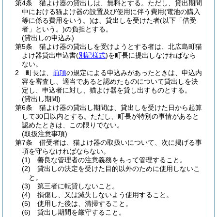
第4条
猫よけ器の貸出しは、無料とする。
ただし、貸出期間
中における猫よけ器の設置及び使用に伴う費用
(電池の購入
等に係る費用をいう。)
は、貸出しを受けた者
(以下「借受
者」という。)
の負担とする。
(貸出しの申込み)
第5条
猫よけ器の貸出しを受けようとする者は、北広島町猫
よけ器貸出申込書
(
別記様式
)
を町長に提出しなければなら
ない。
2
町長は、
前項
の規定による申込みがあったときは、申込内
容を審査し、適当であると認めたものについて貸出しを決
定し、申込者に対し、猫よけ器を貸し出すものとする。
(貸出し期間)
第6条
猫よけ器の貸出し期間は、貸出しを受けた日から起算
して30日以内とする。
ただし、町長が特別の事情があると
認めたときは、この限りでない。
(取扱注意事項)
第7条
借受者は、猫よけ器の取扱いについて、次に掲げる事
項を守らなければならない。
(1)
善良な管理者の注意義務をもって管理すること。
(2)
貸出しの決定を受けた目的以外のために使用しないこ
と。
(3)
第三者に転貸しないこと。
(4)
損傷し、又は滅失しないよう使用すること。
(5)
使用した後は、清掃すること。
(6)
貸出し期間を厳守すること。