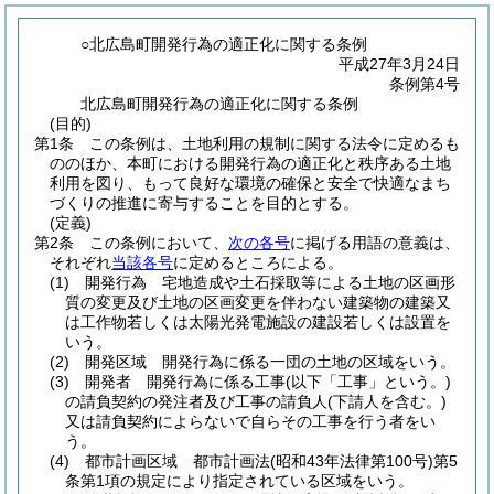
○北広島町開発行為の適正化に関する条例
平成27年3月24日
条例第4号
北広島町開発行為の適正化に関する条例
(目的)
第1条
この条例は、土地利用の規制に関する法令に定めるも
ののほか、本町における開発行為の適正化と秩序ある土地
利用を図り、もって良好な環境の確保と安全で快適なまち
づくりの推進に寄与することを目的とする。
(定義)
第2条
この条例において、
次の各号
に掲げる用語の意義は、
それぞれ
当該各号
に定めるところによる。
(1)
開発行為 宅地造成や土石採取等による土地の区画形
質の変更及び土地の区画変更を伴わない建築物の建築又
は工作物若しくは太陽光発電施設の建設若しくは設置を
いう。
(2)
開発区域 開発行為に係る一団の土地の区域をいう。
(3)
開発者 開発行為に係る工事
(以下「工事」という。)
の請負契約の発注者及び工事の請負人
(下請人を含む。)
又は請負契約によらないで自らその工事を行う者をい
う。
(4)
都市計画区域 都市計画法
(昭和43年法律第100号)
第5
条第1項の規定により指定されている区域をいう。