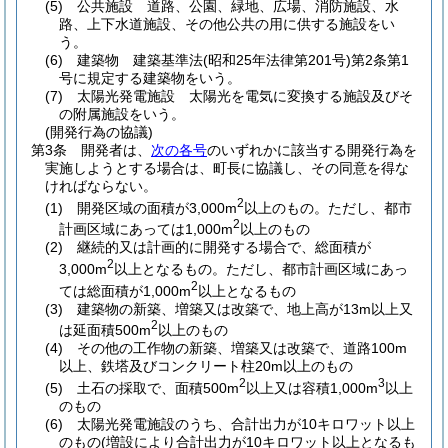
(5)
公共施設 道路、公園、緑地、広場、消防施設、水
路、上下水道施設、その他公共の用に供する施設をい
う。
(6)
建築物 建築基準法
(昭和25年法律第201号)
第2条第1
号に規定する建築物をいう。
(7)
太陽光発電施設 太陽光を電気に変換する施設及びそ
の附属施設をいう。
(開発行為の協議)
第3条
開発者は、
次の各号
のいずれかに該当する開発行為を
実施しようとする場合は、町長に協議し、その同意を得な
ければならない。
2
(1)
開発区域の面積が3,000m
以上のもの。ただし、都市
2
計画区域にあっては1,000m
以上のもの
(2)
継続的又は計画的に開発する場合で、総面積が
2
3,000m
以上となるもの。ただし、都市計画区域にあっ
2
ては総面積が1,000m
以上となるもの
(3)
建築物の新築、増築又は改築で、地上高が13m以上又
2
は延面積500m
以上のもの
(4)
その他の工作物の新築、増築又は改築で、道路100m
以上、鉄塔及びコンクリート柱20m以上のもの
2
3
(5)
土石の採取で、面積500m
以上又は容積1,000m
以上
のもの
(6)
太陽光発電施設のうち、合計出力が10キロワット以上
のもの
(増設により合計出力が10キロワット以上となるも