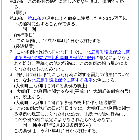
第17条
この条例の施行に関し必要な事項は、規則で定め
る。
(罰則)
第18条
第11条
の規定による命令に違反したものは5万円以
下の過料に処することができる。
附
則
(施行期日)
1
この条例は、平成27年4月1日から施行する。
(経過措置)
2
この条例の施行の日の前日までに、
北広島町環境保全に関
する条例
(平成17年北広島町条例第148号)
の規定によりなさ
れた処分、手続その他の行為は、この条例の相当規定によ
りなされたものとみなす。
3
施行日の前日までにした行為に対する罰則の適用について
は、なお
北広島町環境保全に関する条例
の例による。
(大朝町土地利用に関する条例の廃止)
4
大朝町土地利用に関する条例
(平成11年大朝町条例第24号)
は、廃止する。
(大朝町土地利用に関する条例の廃止に伴う経過措置)
5
この条例の施行の日の前日までに、大朝町土地利用に関す
る条例の規定によりなされた処分、手続その他の行為は、
この条例の相当規定によりなされたものとみなす。
附
則
(令和7年2月18日
条例第6号)
この条例は、令和7年4月1日から施行する。