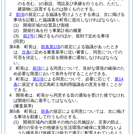
のを含む。)
の新設、増設及び承継を行うもの。
ただし、
建築物に設置するものは除くものとする。
2
前項
の規定による協議を受けようとする者は、次に掲げる
事項を記載した協議書を町長に提出しなければならない。
(1)
開発区域の位置及び面積
(2)
開発行為を行う事業計画の概要
(3)
前2号
に掲げるもののほか、規則で定める事項
(同意)
第4条
町長は、
前条第1項
の規定による協議があったとき
は、
次条
に定める審査基準に従い審査し、同意についての
可否を決定し、その旨を開発者に通知しなければならな
い。
2
町長は、
前項
による同意について、良好な環境の確保のた
め必要な限度において条件を付することができる。
3
町長は、
第1項
による同意について、必要に応じて、
第14
条
に規定する北広島町土地利用協議会の意見を聴くことが
できる。
4
開発者は、町長から同意する旨の通知を受けた後でなけれ
ば開発行為に着手してはならない。
(審査基準)
第5条
町長は、
前条
の規定による同意については、次に掲げ
る事項を勘案して行うものとする。
(1)
開発区域内の道路その他の公共施設が、災害の防止、
通行の安全その他健全な生活環境の確保に支障のないよ
うな構造及び規模又は能力で適正に配置されているよう