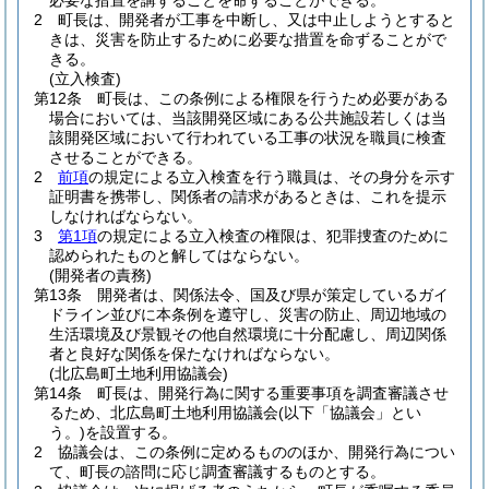
2
町長は、開発者が工事を中断し、又は中止しようとすると
きは、災害を防止するために必要な措置を命ずることがで
きる。
(立入検査)
第12条
町長は、この条例による権限を行うため必要がある
場合においては、当該開発区域にある公共施設若しくは当
該開発区域において行われている工事の状況を職員に検査
させることができる。
2
前項
の規定による立入検査を行う職員は、その身分を示す
証明書を携帯し、関係者の請求があるときは、これを提示
しなければならない。
3
第1項
の規定による立入検査の権限は、犯罪捜査のために
認められたものと解してはならない。
(開発者の責務)
第13条
開発者は、関係法令、国及び県が策定しているガイ
ドライン並びに本条例を遵守し、災害の防止、周辺地域の
生活環境及び景観その他自然環境に十分配慮し、周辺関係
者と良好な関係を保たなければならない。
(北広島町土地利用協議会)
第14条
町長は、開発行為に関する重要事項を調査審議させ
るため、北広島町土地利用協議会
(以下「協議会」とい
う。)
を設置する。
2
協議会は、この条例に定めるもののほか、開発行為につい
て、町長の諮問に応じ調査審議するものとする。