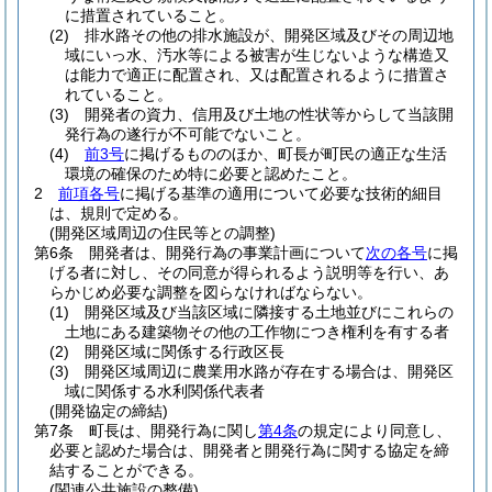
に措置されていること。
(2)
排水路その他の排水施設が、開発区域及びその周辺地
域にいっ水、汚水等による被害が生じないような構造又
は能力で適正に配置され、又は配置されるように措置さ
れていること。
(3)
開発者の資力、信用及び土地の性状等からして当該開
発行為の遂行が不可能でないこと。
(4)
前3号
に掲げるもののほか、町長が町民の適正な生活
環境の確保のため特に必要と認めたこと。
2
前項各号
に掲げる基準の適用について必要な技術的細目
は、規則で定める。
(開発区域周辺の住民等との調整)
第6条
開発者は、開発行為の事業計画について
次の各号
に掲
げる者に対し、その同意が得られるよう説明等を行い、あ
らかじめ必要な調整を図らなければならない。
(1)
開発区域及び当該区域に隣接する土地並びにこれらの
土地にある建築物その他の工作物につき権利を有する者
(2)
開発区域に関係する行政区長
(3)
開発区域周辺に農業用水路が存在する場合は、開発区
域に関係する水利関係代表者
(開発協定の締結)
第7条
町長は、開発行為に関し
第4条
の規定により同意し、
必要と認めた場合は、開発者と開発行為に関する協定を締
結することができる。
(関連公共施設の整備)