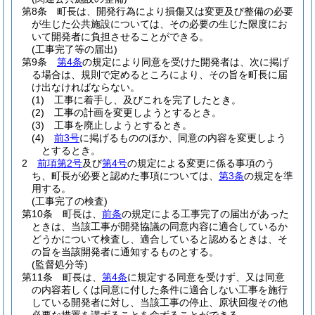
第8条
町長は、開発行為により損傷又は変更及び整備の必要
が生じた公共施設については、その必要の生じた限度にお
いて開発者に負担させることができる。
(工事完了等の届出)
第9条
第4条
の規定により同意を受けた開発者は、次に掲げ
る場合は、規則で定めるところにより、その旨を町長に届
け出なければならない。
(1)
工事に着手し、及びこれを完了したとき。
(2)
工事の計画を変更しようとするとき。
(3)
工事を廃止しようとするとき。
(4)
前3号
に掲げるもののほか、同意の内容を変更しよう
とするとき。
2
前項第2号
及び
第4号
の規定による変更に係る事項のう
ち、町長が必要と認めた事項については、
第3条
の規定を準
用する。
(工事完了の検査)
第10条
町長は、
前条
の規定による工事完了の届出があった
ときは、当該工事が開発協議の同意内容に適合しているか
どうかについて検査し、適合していると認めるときは、そ
の旨を当該開発者に通知するものとする。
(監督処分等)
第11条
町長は、
第4条
に規定する同意を受けず、又は同意
の内容若しくは同意に付した条件に適合しない工事を施行
している開発者に対し、当該工事の停止、原状回復その他
必要な措置を講ずることを命ずることができる。