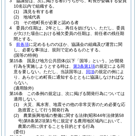
3
協議会は、次に掲げる者のうちから、町長が委嘱する委員
10名以内で組織する。
(1)
識見を有する者
(2)
地域代表
(3)
その他町長が必要と認める者
4
委員の任期は、2年とし、再任を妨げない。
ただし、委員
が欠けた場合における補欠委員の任期は、前任者の残任期
間とする。
5
前各項
に定めるもののほか、協議会の組織及び運営に関
し、必要な事項は、規則で定めるものとする。
(国等の特例)
第15条
国及び地方公共団体
(以下「国等」という。)
が開発
行為を実施しようとする時は、
第3条第1項
の規定による同
意を要しない。
ただし、当該国等は、
同項
の規定の例によ
り、あらかじめ町長に通知するとともに協議しなければな
らない。
(適用除外)
第16条
この条例の規定は、次に掲げる開発行為については
適用しない。
(1)
火災、風水害、地震その他の非常災害のため必要な応
急措置として行う開発行為
(2)
農業振興地域の整備に関する法律
(昭和44年法律第58
号)
第8条第2項第1号に規定する農用地区域内において、
農業の用に供することを目的とする行為
(委任)