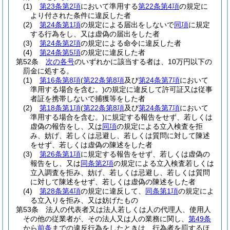
(1)
第23条第2項
において準用する
第22条第4項
の規定に
より付された条件に違反した者
(2)
第24条第1項
の規定による届出をしないで
同項
に規定
する行為をし、又は虚偽の届出をした者
(3)
第24条第2項
の規定による命令に違反した者
(4)
第24条第5項
の規定に違反した者
第52条
次の各号
のいずれかに該当する者は、10万円以下の
罰金に処する。
(1)
第16条第8項
(
第22条第8項
及び
第24条第7項
において
準用する場合を含む。)
の規定に違反して許可証又は従事
者証を携帯しないで捕獲等をした者
(2)
第18条第1項
(
第22条第8項
及び
第24条第7項
において
準用する場合を含む。)
に規定する報告をせず、若しくは
虚偽の報告をし、又は
同項
の規定による立入検査を拒
み、妨げ、若しくは忌避し、若しくは質問に対して陳述
をせず、若しくは虚偽の陳述をした者
(3)
第26条第1項
に規定する報告をせず、若しくは虚偽の
報告をし、又は
同条第2項
の規定による立入検査若しくは
立入調査を拒み、妨げ、若しくは忌避し、若しくは質問
に対して陳述をせず、若しくは虚偽の陳述をした者
(4)
第28条第4項
の規定に違反して、
同条第1項
の規定によ
る立入りを拒み、又は妨げたもの
第53条
法人の代表者又は法人若しくは人の代理人、使用人
その他の従業者が、その法人又は人の業務に関し、
第49条
から
前条
までの違反行為をしたときは、行為者を罰するほ