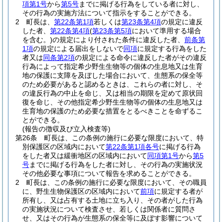
項第1号
から
第5号
までに掲げる行為をしている者に対し、
その行為の実施方法について指示をすることができる。
2
町長は、
第22条第1項
若しくは
第23条第4項
の規定に違反
した者、
第22条第4項
(
第23条第5項
において準用する場合
を含む。)
の規定により付された条件に違反した者、
前条第
1項
の規定による届出をしないで
同項
に規定する行為をした
者又は
同条第2項
の規定による命令に違反した者がその違反
行為によって指定希少野生生物等の個体の生息地又は生育
地の保護に支障を及ぼした場合において、生態系の保全等
のため必要があると認めるときは、これらの者に対し、そ
の違反行為の中止を命じ、又は相当の期限を定めて原状回
復を命じ、その他指定希少野生生物等の個体の生息地又は
生育地の保護のため必要な措置をとるべきことを命ずるこ
とができる。
(報告の徴収及び立入検査等)
第26条
町長は、この条例の施行に必要な限度において、特
別保護区の区域内において
第22条第1項各号
に掲げる行為
をした者又は緩衝地区の区域内において
同項第1号
から
第5
号
までに掲げる行為をした者に対し、その行為の実施状況
その他必要な事項について報告を求めることができる。
2
町長は、この条例の施行に必要な限度において、その職員
に、野生生物保護区の区域内において
前項
に規定する者が
所有し、又は占有する土地に立ち入り、その者がした行為
の実施状況について検査させ、若しくは関係者に質問さ
せ、又はその行為が生態系の保全等に及ぼす影響について