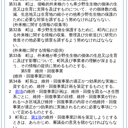
第31条
町は、侵略的外来種のうち希少野生生物の個体の生
息又は生育に支障を及ぼすものについて、その個体数の低
減、生息地又は生育地の縮小その他希少野生生物の保護の
ために必要な対策を講ずるよう努めなければならない。
(外来種に関する情報の収集等)
第32条
町は、希少野生生物を保護するために、町内におけ
る外来種に関する情報の収集、整理及び分析並びに研究の
推進その他必要な措置を講ずるよう努めなければならな
い。
(外来種に関する情報の提供)
第33条
町は、外来種が希少野生生物の個体の生息又は生育
に及ぼす影響について、町民及び事業者の理解が深まるよ
う、その情報の提供に努めるものとする。
第5章
維持・回復事業
(維持・回復事業計画)
第34条
町長は、維持・回復事業の適正かつ効果的な実施に
資するため、維持・回復事業計画を策定するものとする。
2
前項
の維持・回復事業計画は、維持・回復を図るべき生態
系ごとに、維持・回復事業の目標、維持・回復事業が行わ
れるべき区域及び維持・回復事業の内容その他維持・回復
事業が適正かつ効果的に実施されるために必要な事項につ
いて定めるものとする。
3
町長は、
第1項
の維持・回復事業計画を策定しようとする
ときは、あらかじめ、審議会の意見を聴かなければならな
い。