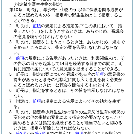
(指定希少野生生物の指定)
第10条
町長は、希少野生生物のうち特に保護を図る必要が
あると認めるものを、指定希少野生生物として指定するこ
とができる。
2
町長は、
前項
の規定による指定
(以下この条において「指
定」という。)
をしようとするときは、あらかじめ、審議会
の意見を聴かなければならない。
3
町長は、指定をしようとするときは、あらかじめ、規則で
定めるところにより、指定の案を告示しなければならな
い。
4
前項
の規定による告示があったときは、利害関係人は、そ
の告示の日から起算して14日を経過する日までの間に、町
長に指定の案についての意見書を提出することができる。
5
町長は、指定の案について異議がある旨の
前項
の意見書の
提出があったときその他指定に関し広く意見を聴く必要が
あると認めるときは、公聴会を開催するものとする。
6
町長は、指定をするときは、その旨を告示しなければなら
ない。
7
指定は、
前項
の規定による告示によってその効力を生ず
る。
8
町長は、指定希少野生生物の個体の生息又は生育の状況の
変化その他の事情の変化により指定の必要がなくなったと
認めるとき又は指定を継続することが適当でないと認める
ときは、指定を解除しなければならない。
9
第2項
から
第7項
までの規定は、
前項
の規定による指定の