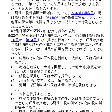
るのは、「第17項において準用する前項の規定による告
示」と読み替えるものとする。
18
野生生物保護区の区域内において、
次条第1項各号
に掲
げる行為をする者は、
第7条第4項
の指針に留意しつつ、生
態系の保全等に支障を及ぼさない方法でその行為をしなけ
ればならない。
(特別保護区の区域内における行為の規制)
第22条
特別保護区の区域内においては、次に掲げる行為
(
第
10号
から
第14号
までに掲げる行為については、町長が指定
する区域内及びその区域ごとに指定する期間内においてす
るものに限る。)
は、町長の許可を受けなければ、してはな
らない。
(1)
建築物その他の工作物を新築し、改築し、又は増築す
ること。
(2)
宅地を造成し、土地を開墾し、その他土地
(水底を含
む。)
の形質を変更すること。
(3)
鉱物を採掘し、又は土石を採取すること。
(4)
水面を埋め立て、又は干拓すること。
(5)
河川、湖沼等の水位又は水量に増減を及ぼさせるこ
と。
(6)
木竹を伐採すること。
(7)
指定希少野生生物等の個体の生息又は生育に必要なも
のとして町長が指定する野生生物の個体その他の物の捕
獲等をすること。