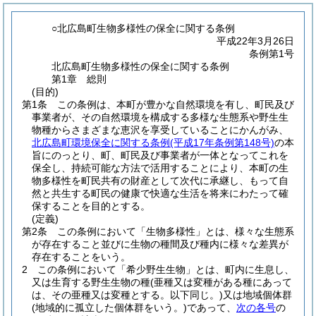
○北広島町生物多様性の保全に関する条例
平成22年3月26日
条例第1号
北広島町生物多様性の保全に関する条例
第1章
総則
(目的)
第1条
この条例は、本町が豊かな自然環境を有し、町民及び
事業者が、その自然環境を構成する多様な生態系や野生生
物種からさまざまな恵沢を享受していることにかんがみ、
北広島町環境保全に関する条例
(平成17年条例第148号)
の本
旨にのっとり、町、町民及び事業者が一体となってこれを
保全し、持続可能な方法で活用することにより、本町の生
物多様性を町民共有の財産として次代に承継し、もって自
然と共生する町民の健康で快適な生活を将来にわたって確
保することを目的とする。
(定義)
第2条
この条例において「生物多様性」とは、様々な生態系
が存在すること並びに生物の種間及び種内に様々な差異が
存在することをいう。
2
この条例において「希少野生生物」とは、町内に生息し、
又は生育する野生生物の種
(亜種又は変種がある種にあって
は、その亜種又は変種とする。以下同じ。)
又は地域個体群
(地域的に孤立した個体群をいう。)
であって、
次の各号
の