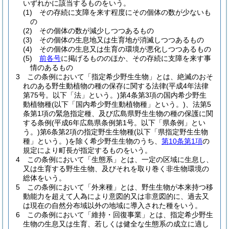
いずれかに該当するものをいう。
(1)
その存続に支障を来す程度にその個体の数が少ないも
の
(2)
その個体の数が減少しつつあるもの
(3)
その個体の生息地又は生育地が消滅しつつあるもの
(4)
その個体の生息又は生育の環境が悪化しつつあるもの
(5)
前各号
に掲げるもののほか、その存続に支障を来す事
情のあるもの
3
この条例において「指定希少野生生物」とは、絶滅のおそ
れのある野生動植物の種の保存に関する法律
(平成4年法律
第75号。以下「法」という。)
第4条第3項の国内希少野生
動植物種
(以下「国内希少野生動植物種」という。)
、法第5
条第1項の緊急指定種、及び広島県野生生物の種の保護に関
する条例
(平成6年広島県条例第1号。以下「県条例」とい
う。)
第6条第2項の指定野生生物種
(以下「県指定野生生物
種」という。)
を除く希少野生生物のうち、
第10条第1項
の
規定により町長が指定するものをいう。
4
この条例において「生態系」とは、一定の区域に生息し、
又は生育する野生生物、及びそれを取り巻く非生物環境の
総体をいう。
5
この条例において「外来種」とは、野生生物が本来持つ移
動能力を超えて人為により意図的又は非意図的に、過去又
は現在の自然分布域以外の地域に導入された種をいう。
6
この条例において「維持・回復事業」とは、指定希少野生
生物の生息又は生育、若しくは健全な生態系の成立に適し