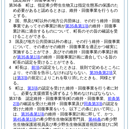
(認定維持・回復事業等)
第36条
町は、指定希少野生生物又は指定生態系の保護のた
め必要があると認めるときは、維持・回復事業を行うもの
とする。
2
国、県及び町以外の地方公共団体は、その行う維持・回復
事業であってその事業計画が
第35条第1項
の維持・回復事
業計画に適合するものについて、町長のその旨の確認を受
けることができる。
3
国及び地方公共団体以外の者は、その行う維持・回復事業
について、その者がその維持・回復事業を適正かつ確実に
実施することができ、及びその維持・回復事業の事業計画
が
第35条第1項
の維持・回復事業計画に適合している旨の
町長の認定を受けることができる。
4
町長は、
前項
の認定をしたときは、規則で定めるところに
より、その旨を告示しなければならない。
第39条第2項
又
は
第3項
の規定によりこれを取り消したときも、同様とす
る。
5
町は、
第3項
の認定を受けた維持・回復事業を行う者に対
し、必要な支援措置を講ずるよう努めなければならない。
第37条
認定維持・回復事業等
(町の維持・回復事業、
前条第
2項
の確認を受けた維持・回復事業及び
同条第3項
の認定を
受けた維持・回復事業をいう。以下この条において同じ。)
は、
第35条第1項
の維持・回復事業計画に即して、かつ、
第45条第1項
の希少野生生物保護専門員、
第46条
の希少野
生生物保護巡視員及び希少野生生物保護巡視団体並びに関