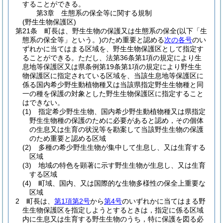
することができる。
第3章
生態系の保全等に関する規制
(野生生物保護区)
第21条
町長は、野生生物の保護又は生態系の保全
(以下「生
態系の保全等」という。)
のため重要と認める
次の各号
のい
ずれかに当てはまる区域を、野生生物保護区として指定す
ることができる。
ただし、法第36条第1項の規定により生
息地等保護区又は県条例第19条第1項の規定により野生生
物保護区に指定されている区域を、当該生息地等保護区に
係る国内希少野生動植物種又は当該県指定野生生物種と同
一の種を保護の対象とした野生生物保護区に指定すること
はできない。
(1)
指定希少野生生物、国内希少野生動植物種又は県指定
野生生物種の保護のために必要があると認め，その個体
の生息又は生育の状況等を勘案して当該野生生物の保護
のため重要と認める区域
(2)
多種の希少野生生物が集中して生息し、又は生育する
区域
(3)
地域の特色を顕著に示す野生生物が生息し、又は生育
する区域
(4)
町域、国内、又は国際的な生物多様性の保全上重要な
区域
2
町長は、
第1項第2号
から
第4号
のいずれかに当てはまる野
生生物保護区を指定しようとするときは，指定に係る区域
内に生息又は生育する野生生物のうち，特に保護を図る必