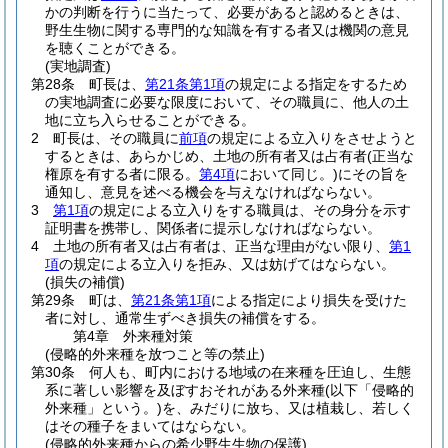
かの判断を行うに当たって、必要があると認めるときは、
野生生物に関する専門的な知識を有する者又は機関の意見
を聴くことができる。
(実地調査)
第28条
町長は、
第21条第1項
の規定による指定をするため
の実地調査に必要な限度において、その職員に、他人の土
地に立ち入らせることができる。
2
町長は、その職員に
前項
の規定による立入りをさせようと
するときは、あらかじめ、土地の所有者又は占有者
(正当な
権原を有する者に限る。
第4項
において同じ。)
にその旨を
通知し、意見を述べる機会を与えなければならない。
3
第1項
の規定による立入りをする職員は、その身分を示す
証明書を携帯し、関係者に提示しなければならない。
4
土地の所有者又は占有者は、正当な理由がない限り、
第1
項
の規定による立入りを拒み、又は妨げてはならない。
(損失の補償)
第29条
町は、
第21条第1項
による指定により損失を受けた
者に対し、通常生ずべき損失の補償をする。
第4章
外来種対策
(侵略的外来種を放つこと等の禁止)
第30条
何人も、町内における地域の在来種を圧迫し、生態
系に著しい影響を及ぼすおそれがある外来種
(以下「侵略的
外来種」という。)
を、みだりに放ち、又は植栽し、若しく
はその種子をまいてはならない。
(侵略的外来種からの希少野生生物の保護)