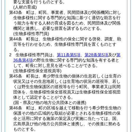
要な支援を行うものとする。
(人材の育成)
第43条
町は、町民、事業者、民間団体及び関係機関に対し
生物多様性に関する専門的な知識に基づく適切な助言を行
う能力を有する人材の育成を図るため、民間団体及び関係
機関と連携し、必要な措置を講ずるものとする。
(生物多様性専門員)
第44条
町長は、生物多様性の保全に関する啓発、調査、助
言等を行わせるため、生物多様性専門員を置くものとす
る。
2
生物多様性専門員は、
第11条第5項
、
第28条第5項
及び
第
36条第4項
の野生生物に関する専門的な知識を有する者と
して、町長に対し意見を述べることができる。
(生物多様性保全巡視員等)
第45条
町長は、希少野生生物の個体の生息若しくは生育の
状況又はその生息地若しくは生育地の状況の巡視等、若し
くは野生生物保護区の巡視等を行う町民、事業者又は民間
団体を、生物多様性保全巡視員又は生物多様性保全巡視団
体として認定することができる。
(国・県及び他の地方公共団体との連携)
第46条
町は、町の区域を越えて移動を行う希少野生生物の
保護その他の広域的な取組が必要とされる生物多様性の保
全と活用に関する施策の策定及び実施に当たっては、国、
広島県及び他の地方公共団体と連携し、その推進に努める
ものとする。