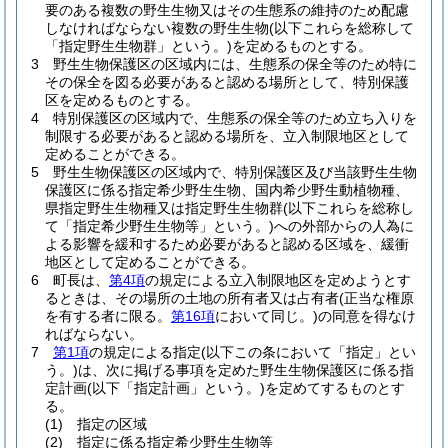
要のある複数の野生生物又はその生態系の維持のため配慮
しなければならない複数の野生生物
(以下これらを総称して
「指定野生生物群」という。)
を定めるものとする。
3
野生生物保護区の区域内には、生態系の保全等のため特に
その保全を図る必要があると認める場所として、特別保護
区を定めるものとする。
4
特別保護区の区域内で、生態系の保全等のため立ち入りを
制限する必要があると認める場所を、立入制限地区として
定めることができる。
5
野生生物保護区の区域内で、特別保護区及び当該野生生物
保護区に係る指定希少野生生物、国内希少野生動植物種、
県指定野生生物種又は指定野生生物群
(以下これらを総称し
て「指定希少野生生物等」という。)
への外部からの人為に
よる影響を緩和するため必要があると認める区域を、緩衝
地区として定めることができる。
6
町長は、
第4項
の規定による立入制限地区を定めようとす
るときは、その場所の土地の所有者又は占有者
(正当な権原
を有する者に限る。
第16項
において同じ。)
の同意を得なけ
ればならない。
7
第1項
の規定による指定
(以下この条において「指定」とい
う。)
は、次に掲げる事項を定めた野生生物保護区に係る指
定計画
(以下「指定計画」という。)
を定めてするものとす
る。
(1)
指定の区域
(2)
指定に係る指定希少野生生物等