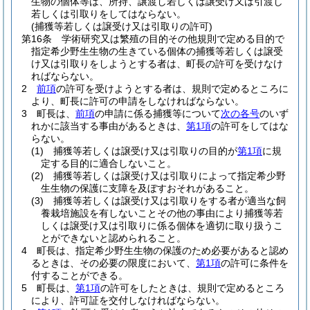
生物の個体等は、所持、譲渡し若しくは譲受け又は引渡し
若しくは引取りをしてはならない。
(捕獲等若しくは譲受け又は引取りの許可)
第16条
学術研究又は繁殖の目的その他規則で定める目的で
指定希少野生生物の生きている個体の捕獲等若しくは譲受
け又は引取りをしようとする者は、町長の許可を受けなけ
ればならない。
2
前項
の許可を受けようとする者は、規則で定めるところに
より、町長に許可の申請をしなければならない。
3
町長は、
前項
の申請に係る捕獲等について
次の各号
のいず
れかに該当する事由があるときは、
第1項
の許可をしてはな
らない。
(1)
捕獲等若しくは譲受け又は引取りの目的が
第1項
に規
定する目的に適合しないこと。
(2)
捕獲等若しくは譲受け又は引取りによって指定希少野
生生物の保護に支障を及ぼすおそれがあること。
(3)
捕獲等若しくは譲受け又は引取りをする者が適当な飼
養栽培施設を有しないことその他の事由により捕獲等若
しくは譲受け又は引取りに係る個体を適切に取り扱うこ
とができないと認められること。
4
町長は、指定希少野生生物の保護のため必要があると認め
るときは、その必要の限度において、
第1項
の許可に条件を
付することができる。
5
町長は、
第1項
の許可をしたときは、規則で定めるところ
により、許可証を交付しなければならない。