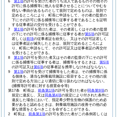
6
第1項
の許可を受けた者のうち法人であるものその他その
許可に係る捕獲等に他人を従事させることについてやむを
得ない事由があるものとして規則で定めるものは、規則で
定めるところにより、町長に申請をして、その者の監督の
下にその許可に係る捕獲等に従事する者であることを証明
する従事者証の交付を受けることができる。
7
第1項
の許可を受けた者は、その者若しくはその者の監督
の下にその許可に係る捕獲等に従事する者が
第5項
の許可証
若しくは
前項
の従事者証を紛失し、又はその許可証若しく
は従事者証が滅失したときは、規則で定めるところによ
り、町長に申請をして、その許可証又は従事者証の再交付
を受けることができる。
8
第1項
の許可を受けた者又はその者の監督の下にその許可
に係る捕獲等に従事する者は、捕獲等をするときは、
第5項
の許可証又は
第6項
の従事者証を携帯しなければならない。
9
第1項
の許可を受けて捕獲等をした者は、その捕獲等に係
る個体を、適当な飼養栽培施設に収容することその他の規
則で定める方法により適切に取り扱わなければならない。
(捕獲等許可者に対する措置命令等)
第17条
町長は、
前条第1項
の許可を受けた者が
同条第9項
の
規定に違反し、又は
同条第4項
の規定により付された条件に
違反した場合において、指定希少野生生物の保護のため必
要があると認めるときは、飼養栽培施設の改善その他の必
要な措置をとるべきことを命ずることができる。
2
町長は、
前条第1項
の許可を受けた者がこの条例若しくは