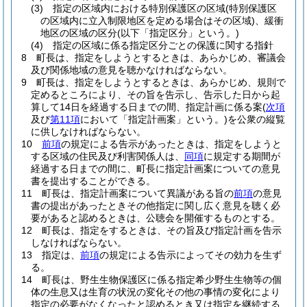
(3)
指定の区域内における特別保護区の区域
(特別保護区
の区域内に立入制限地区を定める場合はその区域)
、緩衝
地区の区域の区分
(以下「指定区分」という。)
(4)
指定の区域に係る指定区分ごとの保護に関する指針
8
町長は、指定をしようとするときは、あらかじめ、審議会
及び関係地域の意見を聴かなければならない。
9
町長は、指定をしようとするときは、あらかじめ、規則で
定めるところにより、その旨を告示し、告示した日から起
算して14日を経過する日までの間、指定計画に係る案
(
次項
及び
第11項
において「指定計画案」という。)
を公衆の縦覧
に供しなければならない。
10
前項
の規定による告示があったときは、指定をしようと
する区域の住民及び利害関係人は、
同項
に規定する期間が
経過する日までの間に、町長に指定計画案についての意見
書を提出することができる。
11
町長は、指定計画案について異議がある旨の
前項
の意見
書の提出があったときその他指定に関し広く意見を聴く必
要があると認めるときは、公聴会を開催するものとする。
12
町長は、指定をするときは、その旨及び指定計画を告示
しなければならない。
13
指定は、
前項
の規定による告示によってその効力を生ず
る。
14
町長は、野生生物保護区に係る指定希少野生生物等の個
体の生息又は生育の状況の変化その他の事情の変化により
指定の必要がなくなったと認めるとき又は指定を継続する