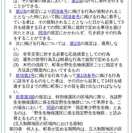
は、その必要の限度において、
第1項
の許可に条件を付する
ことができる。
5
第1項
の規定により
同項各号
に掲げる行為が規制されるこ
ととなった時において既に
同項各号
に掲げる行為に着手し
ている者は、その規制されることとなった日から起算して3
月を経過する日までの間に町長に規則で定める事項を届け
出たときは、
同項
の規定にかかわらず、引き続きその行為
をすることができる。
6
次に掲げる行為については、
第1項
の規定は、適用しな
い。
(1)
非常災害に対する必要な応急措置としての行為
(2)
通常の管理行為又は軽易な行為で規則で定めるもの
(3)
木竹の伐採で、町長が野生生物保護区ごとに指定する
方法及び限度内においてするもの
7
前項第1号
に掲げる行為であって
第1項各号
に掲げる行為
に該当するものをした者は、その日から起算して14日を経
過する日までの間に町長にその旨を届け出なければならな
い。
8
前章第3節
の規定は、特別保護区の区域内に限り、当該野
生生物保護区に係る指定野生生物群について準用する。
こ
の場合において、
同節
の規定中「指定希少野生生物」とあ
るのは、「野生生物保護区に係る指定野生生物群」と読み
替えるものとする。
(立入制限地区の区域内における規制)
第23条
何人も、町長が定める期間内は、立入制限地区の区