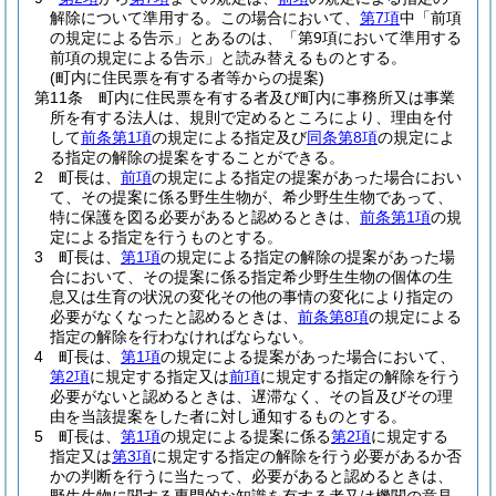
解除について準用する。
この場合において、
第7項
中「前項
の規定による告示」とあるのは、「第9項において準用する
前項の規定による告示」と読み替えるものとする。
(町内に住民票を有する者等からの提案)
第11条
町内に住民票を有する者及び町内に事務所又は事業
所を有する法人は、規則で定めるところにより、理由を付
して
前条第1項
の規定による指定及び
同条第8項
の規定によ
る指定の解除の提案をすることができる。
2
町長は、
前項
の規定による指定の提案があった場合におい
て、その提案に係る野生生物が、希少野生生物であって、
特に保護を図る必要があると認めるときは、
前条第1項
の規
定による指定を行うものとする。
3
町長は、
第1項
の規定による指定の解除の提案があった場
合において、その提案に係る指定希少野生生物の個体の生
息又は生育の状況の変化その他の事情の変化により指定の
必要がなくなったと認めるときは、
前条第8項
の規定による
指定の解除を行わなければならない。
4
町長は、
第1項
の規定による提案があった場合において、
第2項
に規定する指定又は
前項
に規定する指定の解除を行う
必要がないと認めるときは、遅滞なく、その旨及びその理
由を当該提案をした者に対し通知するものとする。
5
町長は、
第1項
の規定による提案に係る
第2項
に規定する
指定又は
第3項
に規定する指定の解除を行う必要があるか否
かの判断を行うに当たって、必要があると認めるときは、