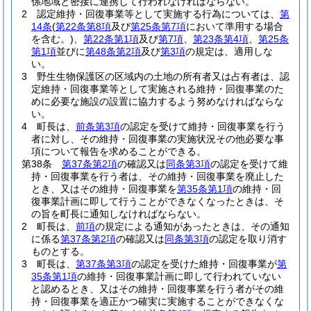
係地域と密接に連携して行われなければならない。
2
認定維持・回復事業等として実施する行為については、
第
14条
(
第22条第8項
及び
第25条第7項
において準用する場合
を含む。)
、
第22条第1項
及び
第7項
、
第23条第4項
、
第25条
第1項
並びに
第48条第2項
及び
第3項
の規定は、適用しな
い。
3
野生生物保護区の区域内の土地の所有者又は占有者は、認
定維持・回復事業等として実施される維持・回復事業のた
めに必要な施設の設置に協力するよう努めなければならな
い。
4
町長は、
前条第3項
の認定を受けて維持・回復事業を行う
者に対し、その維持・回復事業の実施状況その他必要な事
項について報告を求めることができる。
第38条
第37条第2項
の確認又は
同条第3項
の認定を受けて維
持・回復事業を行う者は、その維持・回復事業を廃止した
とき、又はその維持・回復事業を
第35条第1項
の維持・回
復事業計画に即して行うことができなくなったときは、そ
の旨を町長に通知しなければならない。
2
町長は、
前項
の規定による通知があったときは、その通知
に係る
第37条第2項
の確認又は
同条第3項
の認定を取り消す
ものとする。
3
町長は、
第37条第3項
の認定を受けた維持・回復事業が
第
35条第1項
の維持・回復事業計画に即して行われていない
と認めるとき、又はその維持・回復事業を行う者がその維
持・回復事業を適正かつ確実に実施することができなくな