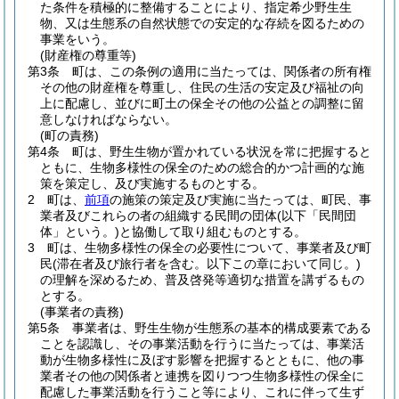
た条件を積極的に整備することにより、指定希少野生生
物、又は生態系の自然状態での安定的な存続を図るための
事業をいう。
(財産権の尊重等)
第3条
町は、この条例の適用に当たっては、関係者の所有権
その他の財産権を尊重し、住民の生活の安定及び福祉の向
上に配慮し、並びに町土の保全その他の公益との調整に留
意しなければならない。
(町の責務)
第4条
町は、野生生物が置かれている状況を常に把握すると
ともに、生物多様性の保全のための総合的かつ計画的な施
策を策定し、及び実施するものとする。
2
町は、
前項
の施策の策定及び実施に当たっては、町民、事
業者及びこれらの者の組織する民間の団体
(以下「民間団
体」という。)
と協働して取り組むものとする。
3
町は、生物多様性の保全の必要性について、事業者及び町
民
(滞在者及び旅行者を含む。以下この章において同じ。)
の理解を深めるため、普及啓発等適切な措置を講ずるもの
とする。
(事業者の責務)
第5条
事業者は、野生生物が生態系の基本的構成要素である
ことを認識し、その事業活動を行うに当たっては、事業活
動が生物多様性に及ぼす影響を把握するとともに、他の事
業者その他の関係者と連携を図りつつ生物多様性の保全に
配慮した事業活動を行うこと等により、これに伴って生ず