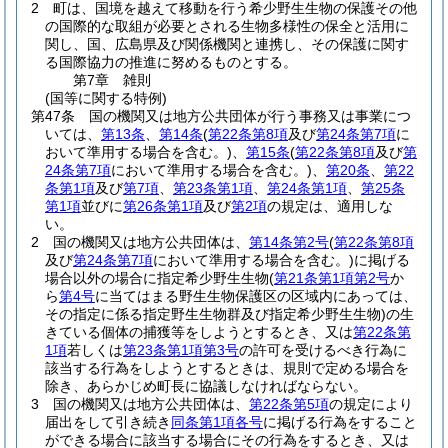
2
町は、国境を越えて移動を行う希少野生生物の保護その他
の国際的な取組が必要とされる生物多様性の保全と活用に
関し、国、広島県及び関係機関と連携し、その保護に関す
る国際協力の推進に努めるものとする。
第7章
雑則
(国等に関する特例)
第47条
国の機関又は地方公共団体が行う事務又は事業につ
いては、
第13条
、
第14条
(
第22条第8項
及び
第24条第7項
に
おいて準用する場合を含む。)
、
第15条
(
第22条第8項
及び
第
24条第7項
において準用する場合を含む。)
、
第20条
、
第22
条第1項
及び
第7項
、
第23条第1項
、
第24条第1項
、
第25条
第1項
並びに
第26条第1項
及び
第2項
の規定は、適用しな
い。
2
国の機関又は地方公共団体は、
第14条第2号
(
第22条第8項
及び
第24条第7項
において準用する場合を含む。)
に掲げる
場合以外の場合に指定希少野生生物
(
第21条第1項第2号
か
ら
第4号
に当てはまる野生生物保護区の区域内にあっては、
その指定に係る指定野生生物群及び指定希少野生生物)
の生
きている個体の捕獲等をしようとするとき、又は
第22条第
1項
若しくは
第23条第1項第3号
の許可を受けるべき行為に
該当する行為をしようとするときは、規則で定める場合を
除き、あらかじめ町長に協議しなければならない。
3
国の機関又は地方公共団体は、
第22条第5項
の規定により
届出をして引き続き
同条第1項各号
に掲げる行為をすること
ができる場合に該当する場合にその行為をするとき、又は