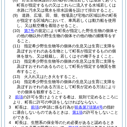
(8)
野生生物保護区の区域内の湖沼若しくは湿原であって
町長が指定するもの又はこれらに流入する水域若しくは
水路に汚水又は廃水を排水設備を設けて排出すること。
(9)
道路、広場、田、畑、牧場及び宅地の区域以外の町長
が指定する区域内において、車馬若しくは動力船を使用
し、又は航空機を着陸させること。
(10)
第7号
の規定により町長が指定した野生生物の個体そ
の他の物以外の野生生物の個体その他の物の捕獲等をす
ること。
(11)
指定希少野生生物等の個体の生息又は生育に支障を
及ぼすおそれのある生物として町長が指定するものの個
体を放ち、又は植栽し、若しくはその種子をまくこと。
(12)
指定希少野生生物等の個体の生息又は生育に支障を
及ぼすおそれのあるものとして町長が指定する物質を散
布すること。
(13)
火入れ又はたき火をすること。
(14)
指定希少野生生物等の個体の生息又は生育に支障を
及ぼすおそれのある方法として町長が定める方法により
その個体を観察すること。
2
前項
の許可を受けようとする者は、規則で定めるところに
より、町長に許可の申請をしなければならない。
3
町長は、
前項
の申請に係る行為が
前条第7項第4号
の指針
に適合しないものであるときは、
第1項
の許可をしないこと
ができる。
4
町長は、生態系の保全等のため必要があると認めるとき