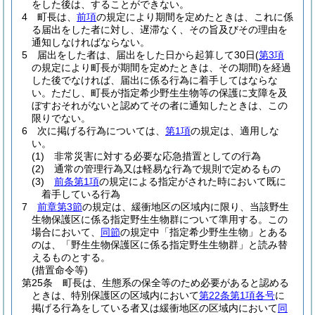
をした後は、することができない。
4
町長は、
前項
の規定により期間を定めたときは、これに係
る届出をした者に対し、遅滞なく、その旨及びその理由を
通知しなければならない。
5
届出をした者は、届出をした日から起算して30日
(
第3項
の規定により町長が期間を定めたときは、その期間)
を経過
した後でなければ、届出に係る行為に着手してはならな
い。
ただし、町長が指定希少野生生物等の保護に支障を及
ぼすおそれがないと認めてその者に通知したときは、この
限りでない。
6
次に掲げる行為については、
第1項
の規定は、適用しな
い。
(1)
非常災害に対する必要な応急措置としての行為
(2)
通常の管理行為又は軽易な行為で規則で定めるもの
(3)
前条第1項
の規定による指定がされた時において既に
着手している行為
7
前章第3節
の規定は、緩衝地区の区域内に限り、当該野生
生物保護区に係る指定野生生物群について準用する。
この
場合において、
同節
の規定中「指定希少野生生物」とある
のは、「野生生物保護区に係る指定野生生物群」と読み替
えるものとする。
(措置命令等)
第25条
町長は、生態系の保全等のため必要があると認める
ときは、特別保護区の区域内において
第22条第1項各号
に
掲げる行為をしている者又は緩衝地区の区域内において
同