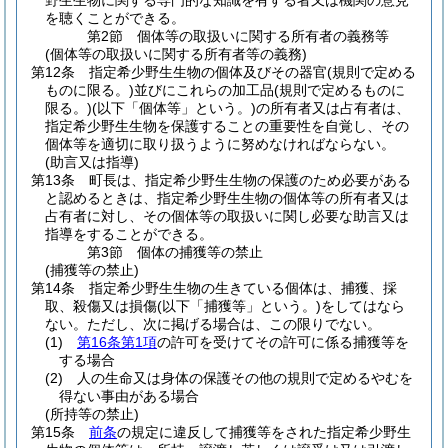
野生生物に関する専門的な知識を有する者又は機関の意見
を聴くことができる。
第2節
個体等の取扱いに関する所有者の義務等
(個体等の取扱いに関する所有者等の義務)
第12条
指定希少野生生物の個体及びその器官
(規則で定める
ものに限る。)
並びにこれらの加工品
(規則で定めるものに
限る。)
(以下「個体等」という。)
の所有者又は占有者は、
指定希少野生生物を保護することの重要性を自覚し、その
個体等を適切に取り扱うように努めなければならない。
(助言又は指導)
第13条
町長は、指定希少野生生物の保護のため必要がある
と認めるときは、指定希少野生生物の個体等の所有者又は
占有者に対し、その個体等の取扱いに関し必要な助言又は
指導をすることができる。
第3節
個体の捕獲等の禁止
(捕獲等の禁止)
第14条
指定希少野生生物の生きている個体は、捕獲、採
取、殺傷又は損傷
(以下「捕獲等」という。)
をしてはなら
ない。
ただし、次に掲げる場合は、この限りでない。
(1)
第16条第1項
の許可を受けてその許可に係る捕獲等を
する場合
(2)
人の生命又は身体の保護その他の規則で定めるやむを
得ない事由がある場合
(所持等の禁止)
第15条
前条
の規定に違反して捕獲等をされた指定希少野生