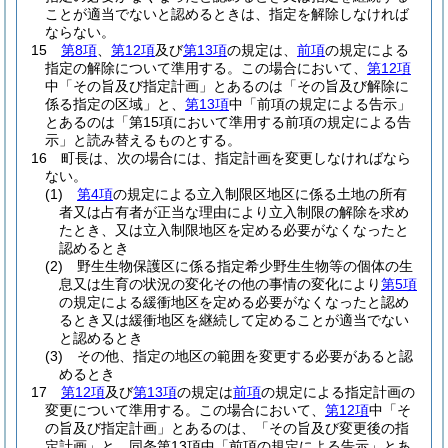
ことが適当でないと認めるときは、指定を解除しなければ
ならない。
15
第8項
、
第12項
及び
第13項
の規定は、
前項
の規定による
指定の解除について準用する。
この場合において、
第12項
中「その旨及び指定計画」とあるのは「その旨及び解除に
係る指定の区域」と、
第13項
中「前項の規定による告示」
とあるのは「第15項において準用する前項の規定による告
示」と読み替えるものとする。
16
町長は、次の場合には、指定計画を変更しなければなら
ない。
(1)
第4項
の規定による立入制限区地区に係る土地の所有
者又は占有者が正当な理由により立入制限の解除を求め
たとき、又は立入制限地区を定める必要がなくなったと
認めるとき
(2)
野生生物保護区に係る指定希少野生生物等の個体の生
息又は生育の状況の変化その他の事情の変化により
第5項
の規定による緩衝地区を定める必要がなくなったと認め
るとき又は緩衝地区を継続して定めることが適当でない
と認めるとき
(3)
その他、指定の地区の範囲を変更する必要があると認
めるとき
17
第12項
及び
第13項
の規定は
前項
の規定による指定計画の
変更について準用する。
この場合において、
第12項
中「そ
の旨及び指定計画」とあるのは、「その旨及び変更後の指
定計画」と、同条第13項中「前項の規定による告示」とあ