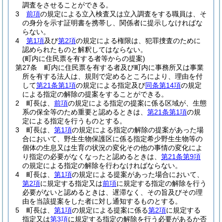
調査をさせることができる。
3
前項
の規定による立入検査又は立入調査をする職員は、そ
の身分を示す証明書を携帯し、関係者に提示しなければな
らない。
4
第1項
及び
第2項
の規定による権限は、犯罪捜査のために
認められたものと解釈してはならない。
(町内に住民票を有する者等からの提案)
第27条
町内に住民票を有する者及び町内に事務所又は事業
所を有する法人は、規則で定めるところにより、理由を付
して
第21条第1項
の規定による指定及び
同条第14項
の規定
による指定の解除の提案をすることができる。
2
町長は、
前項
の規定による指定の提案に係る区域が、生態
系の保全等のため重要と認めるときは、
第21条第1項
の規
定による指定を行うものとする。
3
町長は、
第1項
の規定による指定の解除の提案があった場
合において、野生生物保護区に係る指定希少野生生物等の
個体の生息又は生育の状況の変化その他の事情の変化によ
り指定の必要がなくなったと認めるときは、
第21条第9項
の規定による指定の解除を行わなければならない。
4
町長は、
第1項
の規定による提案があった場合において、
第2項
に規定する指定又は
前項
に規定する指定の解除を行う
必要がないと認めるときは、遅滞なく、その旨及びその理
由を当該提案をした者に対し通知するものとする。
5
町長は、
第1項
の規定による提案に係る
第2項
に規定する
指定又は
第3項
に規定する指定の解除を行う必要があるか否