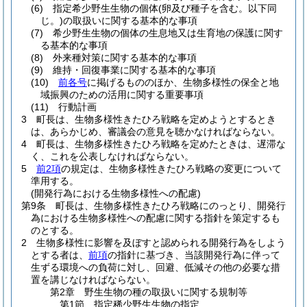
(6)
指定希少野生生物の個体
(卵及び種子を含む。以下同
じ。)
の取扱いに関する基本的な事項
(7)
希少野生生物の個体の生息地又は生育地の保護に関す
る基本的な事項
(8)
外来種対策に関する基本的な事項
(9)
維持・回復事業に関する基本的な事項
(10)
前各号
に掲げるもののほか、生物多様性の保全と地
域振興のための活用に関する重要事項
(11)
行動計画
3
町長は、生物多様性きたひろ戦略を定めようとするとき
は、あらかじめ、審議会の意見を聴かなければならない。
4
町長は、生物多様性きたひろ戦略を定めたときは、遅滞な
く、これを公表しなければならない。
5
前2項
の規定は、生物多様性きたひろ戦略の変更について
準用する。
(開発行為における生物多様性への配慮)
第9条
町長は、生物多様性きたひろ戦略にのっとり、開発行
為における生物多様性への配慮に関する指針を策定するも
のとする。
2
生物多様性に影響を及ぼすと認められる開発行為をしよう
とする者は、
前項
の指針に基づき、当該開発行為に伴って
生ずる環境への負荷に対し、回避、低減その他の必要な措
置を講じなければならない。
第2章
野生生物の種の取扱いに関する規制等
第1節
指定稀少野生生物の指定