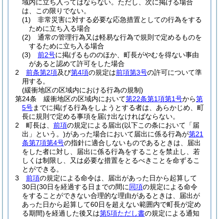
域内に立ち入ってはならない。
ただし、次に掲げる場合
は、この限りでない。
(1)
非常災害に対する必要な応急措置としての行為をする
ために立ち入る場合
(2)
通常の管理行為又は軽易な行為で規則で定めるものを
するために立ち入る場合
(3)
前2号
に掲げるもののほか、町長がやむを得ない事由
があると認めて許可をした場合
2
前条第2項
及び
第4項
の規定は
前項第3号
の許可について準
用する。
(緩衝地区の区域内における行為の規制)
第24条
緩衝地区の区域内において
第22条第1項第1号
から
第
5号
までに掲げる行為をしようとする者は、あらかじめ、町
長に規則で定める事項を届け出なければならない。
2
町長は、
前項
の規定による届出
(以下この条において「届
出」という。)
があった場合において届出に係る行為が
第21
条第7項第4号
の指針に適合しないものであるときは、届出
をした者に対し、届出に係る行為をすることを禁止し、若
しくは制限し、又は必要な措置をとるべきことを命ずるこ
とができる。
3
前項
の規定による命令は、届出があった日から起算して
30日
(30日を経過する日までの間に
同項
の規定による命令
をすることができない合理的な理由があるときは、届出が
あった日から起算して60日を超えない範囲内で町長が定め
る期間)
を経過した後又は
第5項ただし書
の規定による通知