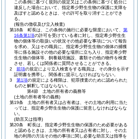
この条例に基づく規則の規定又はこの条例に基づく処分に
違反した場合において、指定希少野生生物の保護に支障を
及ぼすと認めるときは、その許可を取り消すことができ
る。
(報告の徴収及び立入検査)
第18条
町長は、この条例の施行に必要な限度において、
第
16条第1項
の許可を受けている者に対し、指定希少野生生
物の個体等の取扱いの状況その他必要な事項について報告
を求め、又はその職員に、指定希少野生生物の個体の捕獲
等に係る施設その他の必要な場所に立ち入り、指定希少野
生生物の個体等、飼養栽培施設、書類その他の物件を検査
させ、若しくは関係者に質問させることができる。
2
前項
の規定により立入検査をする職員は、その身分を示す
証明書を携帯し、関係者に提示しなければならない。
3
第1項
の規定による権限は、犯罪捜査のために認められた
ものと解釈してはならない。
第4節
土地の所有者の義務等
(土地の所有者等の義務)
第19条
土地の所有者又は占有者は、その土地の利用に当た
っては、指定希少野生生物の保護に留意しなければならな
い。
(助言又は指導)
第20条
町長は、指定希少野生生物の保護のため必要がある
と認めるときは、土地の所有者又は占有者に対し、その土
地の利用の方法その他の事項に関し必要な助言又は指導を