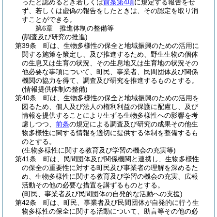
ったと認めるとき若しくは
前条第4項
に規定する報告をせ
ず、若しくは虚偽の報告をしたときは、その認定を取り消
すことができる。
第6章
推進体制の整備等
(調査及び研究の推進)
第39条
町は、生物多様性の保全と地域振興のための活用に
関する施策を策定し、及び推進するため、野生生物の個体
の生息又は生育の状況、その生息地又は生育地の状況その
他必要な事項について、町民、事業者、民間団体及び関係
機関の協力を得て、調査及び研究を推進するものとする。
(情報提供体制の整備)
第40条
町は、生物多様性の保全と地域振興のための活用を
図るため、個人及び法人の権利利益の保護に配慮し、及び
情報を提供することにより生ずる生物多様性への影響を考
慮しつつ、
前条
の規定による調査及び研究の成果その他生
物多様性に関する情報を適切に提供する体制を整備するも
のとする。
(生物多様性に関する教育及び学習の機会の充実等)
第41条
町は、民間団体及び関係機関と連携し、生物多様性
の保全の重要性に対する町民及び事業者の理解を深めるた
め、生物多様性に関する教育及び学習の機会の充実、広報
活動その他の必要な措置を講ずるものとする。
(町民、事業者及び民間団体の自発的な活動への支援)
第42条
町は、町民、事業者及び民間団体が自発的に行う生
物多様性の保全に関する活動について、助言等その他の必