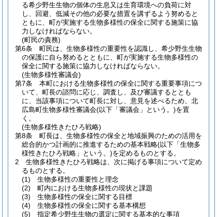
る希少野生生物の個体の生息又は生育環境への負荷に対
し、回避、低減その他の必要な措置を講ずるよう努めると
ともに、町が実施する生物多様性の保全に関する施策に協
力しなければならない。
(町民の責務)
第6条
町民は、生物多様性の重要性を認識し、希少野生生物
の保護に自ら努めるとともに、町が実施する生物多様性の
保全に関する施策に協力しなければならない。
(生物多様性審議会)
第7条
本町における生物多様性の保全に関する重要事項につ
いて、町長の諮問に応じ、調査し、及び審議するととも
に、当該事項について町長に対し、意見を述べるため、北
広島町生物多様性審議会
(以下「審議会」という。)
を置
く。
(生物多様性きたひろ戦略)
第8条
町長は、生物多様性の保全と地域振興のための活用を
総合的かつ計画的に推進するための基本戦略
(以下「生物多
様性きたひろ戦略」という。)
を定めるものとする。
2
生物多様性きたひろ戦略は、次に掲げる事項について定め
るものとする。
(1)
生物多様性の重要性と理念
(2)
町内における生物多様性の現状と課題
(3)
生物多様性の保全に関する目標
(4)
生物多様性の保全に関する基本構想
(5)
指定希少野生生物の選定に関する基本的な事項