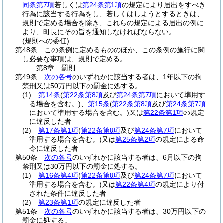
同条第7項
若しくは
第24条第1項
の規定により届出をすべき
行為に該当する行為をし、若しくはしようとするときは、
規則で定める場合を除き、これらの規定による届出の例に
より、町長にその旨を通知しなければならない。
(規則への委任)
第48条
この条例に定めるもののほか、この条例の施行に関
し必要な事項は、規則で定める。
第8章
罰則
第49条
次の各号
のいずれかに該当する者は、1年以下の拘
禁刑又は50万円以下の罰金に処する。
(1)
第14条
(
第22条第8項
及び
第24条第7項
において準用す
る場合を含む。)
、
第15条
(
第22条第8項
及び
第24条第7項
において準用する場合を含む。)
又は
第22条第1項
の規定
に違反した者
(2)
第17条第1項
(
第22条第8項
及び
第24条第7項
において
準用する場合を含む。)
又は
第25条第2項
の規定による命
令に違反した者
第50条
次の各号
のいずれかに該当する者は、6月以下の拘
禁刑又は30万円以下の罰金に処する。
(1)
第16条第4項
(
第22条第8項
及び
第24条第7項
において
準用する場合を含む。)
又は
第22条第4項
の規定により付
された条件に違反した者
(2)
第23条第1項
の規定に違反した者
第51条
次の各号
のいずれかに該当する者は、30万円以下の
罰金に処する。