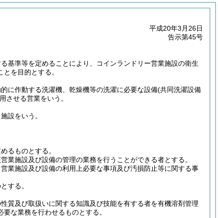
平成20年3月26日
告示第45号
する基準等を定めることにより、コインランドリー営業施設の衛生
ことを目的とする。
動的に作動する洗濯機、乾燥機等の洗濯に必要な設備
(共同洗濯設備
用させる営業をいう。
る施設をいう。
定めるものとする。
該営業施設及び設備の管理の業務を行うことができる者とする。
、営業施設及び設備の利用上必要な事項及び汚損防止等に関する事
のとする。
の性質及び取扱いに関する知識及び技能を有する者を有機溶剤管理
必要な業務を行わせるものとする。