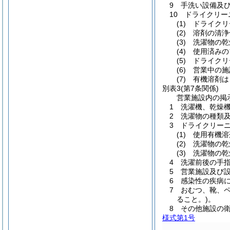
9 手洗い設備及
10 ドライクリ
(1) ドライ
(2) 溶剤の
(3) 洗濯物
(4) 使用済
(5) ドライ
(6) 営業中
(7) 有機溶
別表3
(第7条関係)
営業施設内の掲
1 洗濯機、乾燥
2 洗濯物の種類
3 ドライクリー
(1) 使用有
(2) 洗濯物
(3) 洗濯物
4 洗濯前後の手
5 営業施設及び
6 感染性の疾病
7 おむつ、靴、
ること。)。
8 その他施設の
様式第1号