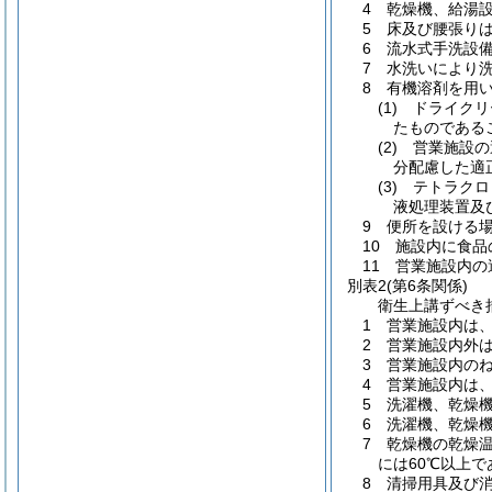
4 乾燥機、給湯
5 床及び腰張り
6 流水式手洗設
7 水洗いにより
8 有機溶剤を用
(1) ドライ
たものである
(2) 営業施
分配慮した適
(3) テトラ
液処理装置及
9 便所を設ける
10 施設内に食
11 営業施設内
別表2
(第6条関係)
衛生上講ずべき
1 営業施設内は
2 営業施設内外
3 営業施設内の
4 営業施設内は
5 洗濯機、乾燥
6 洗濯機、乾燥
7 乾燥機の乾燥
には60℃以上で
8 清掃用具及び