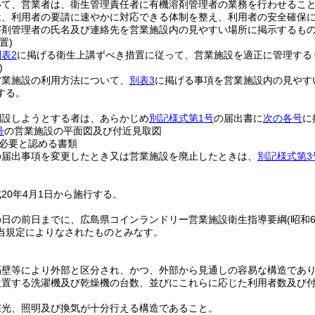
いて、営業者は、衛生管理責任者に有機溶剤管理者の業務を行わせるこ
は、利用者の要請に速やかに対応できる体制を整え、利用者の安全確保
溶剤管理者の氏名及び連絡先を営業施設内の見やすい場所に掲示するも
置)
表2
に掲げる衛生上講ずべき措置に従って、営業施設を適正に管理する
)
営業施設の利用方法について、
別表3
に掲げる事項を営業施設内の見やす
する。
開設しようとする者は、あらかじめ
別記様式第1号
の届出書に
次の各号
に
号
の営業施設の平面図及び付近見取図
必要と認める書類
の届出事項を変更したとき又は営業施設を廃止したときは、
別記様式第3
20年4月1日から施行する。
の日の前日までに、広島県コインランドリー営業施設衛生指導要綱
(昭和
当規定によりなされたものとみなす。
隔壁等により外部と区分され、かつ、外部から見通しの容易な構造であ
設置する洗濯機及び乾燥機の台数、並びにこれらに応じた利用者数及び
採光、照明及び換気が十分行える構造であること。