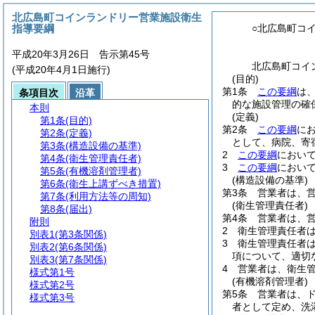
北広島町コインランドリー営業施設衛生
指導要綱
○北広島町コ
平成20年3月26日 告示第45号
北広島町コイ
(平成20年4月1日施行)
(目的)
第1条
この要綱
は
条項目次
沿革
的な施設管理の確
本則
(定義)
第1条
(目的)
第2条
この要綱
に
第2条
(定義)
として、病院、寄
第3条
(構造設備の基準)
2
この要綱
におい
第4条
(衛生管理責任者)
3
この要綱
におい
第5条
(有機溶剤管理者)
(構造設備の基準)
第6条
(衛生上講ずべき措置)
第3条
営業者は、
第7条
(利用方法等の周知)
(衛生管理責任者)
第8条
(届出)
第4条
営業者は、
附則
2
衛生管理責任者
別表1
(第3条関係)
3
衛生管理責任者
別表2
(第6条関係)
項について、適切
別表3
(第7条関係)
4
営業者は、衛生
様式第1号
(有機溶剤管理者)
様式第2号
第5条
営業者は、
様式第3号
者として定め、洗