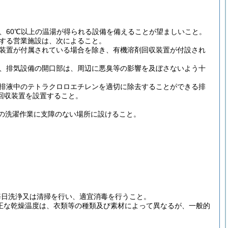
は、60℃以上の温湯が得られる設備を備えることが望ましいこと。
置する営業施設は、次によること。
収装置が付属されている場合を除き、有機溶剤回収装置が付設され
合、排気設備の開口部は、周辺に悪臭等の影響を及ぼさないよう十
る排液中のテトラクロロエチレンを適切に除去することができる排
回収装置を設置すること。
の洗濯作業に支障のない場所に設けること。
毎日洗浄又は清掃を行い、適宜消毒を行うこと。
正な乾燥温度は、衣類等の種類及び素材によって異なるが、一般的