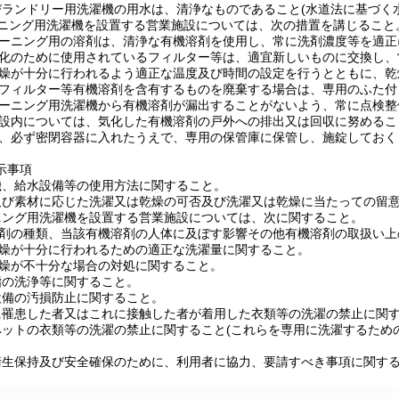
びランドリー用洗濯機の用水は、清浄なものであること(水道法に基づく
ーニング用洗濯機を設置する営業施設については、次の措置を講じること
クリーニング用の溶剤は、清浄な有機溶剤を使用し、常に洗剤濃度等を適
清浄化のために使用されているフィルター等は、適宜新しいものに交換し
の乾燥が十分に行われるよう適正な温度及び時間の設定を行うとともに、
みのフィルター等有機溶剤を含有するものを廃棄する場合は、専用のふた
クリーニング用洗濯機から有機溶剤が漏出することがないよう、常に点検
の施設内については、気化した有機溶剤の戸外への排出又は回収に努めるこ
剤は、必ず密閉容器に入れたうえで、専用の保管庫に保管し、施錠してお
示事項
機、給水設備等の使用方法に関すること。
及び素材に応じた洗濯又は乾燥の可否及び洗濯又は乾燥に当たっての留
ニング用洗濯機を設置する営業施設については、次に関すること。
機溶剤の種類、当該有機溶剤の人体に及ぼす影響その他有機溶剤の取扱い
の乾燥が十分に行われるための適正な洗濯量に関すること。
の乾燥が不十分な場合の対処に関すること。
指の洗浄等に関すること。
設備の汚損防止に関すること。
に罹患した者又はこれに接触した者が着用した衣類等の洗濯の禁止に関
ペットの衣類等の洗濯の禁止に関すること(これらを専用に洗濯するため
衛生保持及び安全確保のために、利用者に協力、要請すべき事項に関す