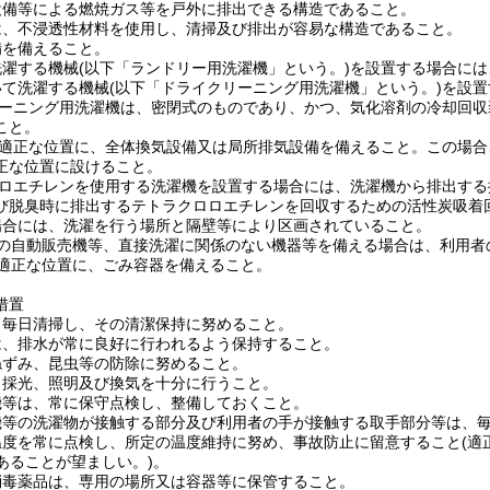
設備等による燃焼ガス等を戸外に排出できる構造であること。
は、不浸透性材料を使用し、清掃及び排出が容易な構造であること。
備を備えること。
洗濯する機械(以下「ランドリー用洗濯機」という。)を設置する場合に
いて洗濯する機械(以下「ドライクリーニング用洗濯機」という。)を設
クリーニング用洗濯機は、密閉式のものであり、かつ、気化溶剤の冷却回
こと。
設の適正な位置に、全体換気設備又は局所排気設備を備えること。この場
正な位置に設けること。
クロロエチレンを使用する洗濯機を設置する場合には、洗濯機から排出す
び脱臭時に排出するテトラクロロエチレンを回収するための活性炭吸着
場合には、洗濯を行う場所と隔壁等により区画されていること。
品の自動販売機等、直接洗濯に関係のない機器等を備える場合は、利用者
の適正な位置に、ごみ容器を備えること。
措置
、毎日清掃し、その清潔保持に努めること。
は、排水が常に良好に行われるよう保持すること。
ねずみ、昆虫等の防除に努めること。
、採光、照明及び換気を十分に行うこと。
機等は、常に保守点検し、整備しておくこと。
機等の洗濯物が接触する部分及び利用者の手が接触する取手部分等は、
温度を常に点検し、所定の温度維持に努め、事故防止に留意すること(適
あることが望ましい。)。
消毒薬品は、専用の場所又は容器等に保管すること。