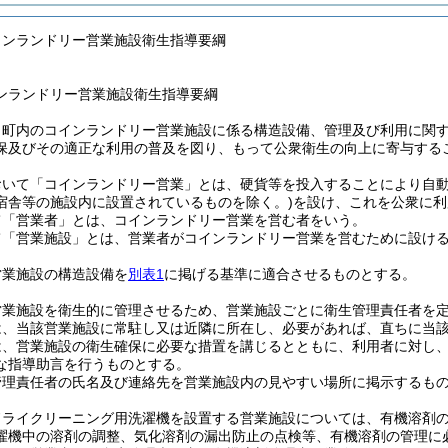
インランドリー営業施設衛生指導要綱
ンランドリー営業施設衛生指導要綱
、町内のコインランドリー営業施設に係る構造設備、管理及び利用に関
保及びその適正な利用の普及を図り、もって公衆衛生の向上に寄与する
おいて「コインランドリー営業」とは、硬貨等を投入することにより自
宿舎等の施設内に設置されているものを除く。)
を設け、これを公衆に利
て「営業者」とは、コインランドリー営業を営む者をいう。
て「営業施設」とは、営業者がコインランドリー営業を営むために設け
営業施設の構造設備を
別表1
に掲げる基準に適合させるものとする。
営業施設を衛生的に管理させるため、営業施設ごとに衛生管理責任者を
は、当該営業施設に常駐し又は近隣に所在し、必要があれば、直ちに当
は、営業施設の衛生確保に必要な措置を講じるとともに、利用者に対し
な指導助言を行うものとする。
管理責任者の氏名及び連絡先を営業施設内の見やすい場所に掲示するも
ドライクリーニング用洗濯機を設置する営業施設については、有機溶剤
濯機中の溶剤の調整、気化溶剤の漏出防止の点検等、有機溶剤の管理に