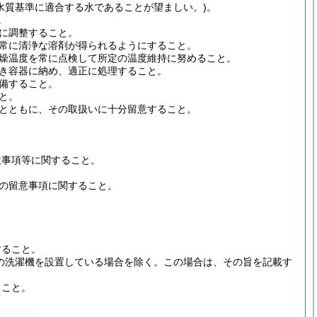
水質基準に適合する水であることが望ましい。)。
。
正に調整すること。
、常に清浄な溶剤が得られるようにすること。
乾燥温度を常に点検して所定の温度維持に努めること。
付き容器に納め、適正に処理すること。
整備すること。
と。
くとともに、その取扱いに十分留意すること。
意事項等に関すること。
上の留意事項に関すること。
すること。
の洗濯機を設置している場合を除く。この場合は、その旨を記載す
ること。