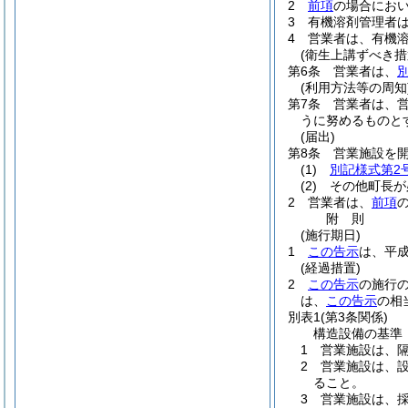
2
前項
の場合にお
3
有機溶剤管理者
4
営業者は、有機
(衛生上講ずべき措
第6条
営業者は、
別
(利用方法等の周知
第7条
営業者は、
うに努めるものと
(届出)
第8条
営業施設を
(1)
別記様式第2
(2)
その他町長が
2
営業者は、
前項
附
則
(施行期日)
1
この告示
は、平成
(経過措置)
2
この告示
の施行
は、
この告示
の相
別表1
(第3条関係)
構造設備の基準
1 営業施設は、
2 営業施設は、
ること。
3 営業施設は、