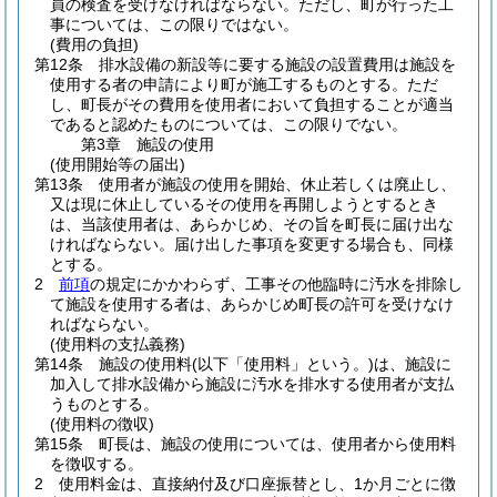
員の検査を受けなければならない。
ただし、町が行った工
事については、この限りではない。
(費用の負担)
第12条
排水設備の新設等に要する施設の設置費用は施設を
使用する者の申請により町が施工するものとする。
ただ
し、町長がその費用を使用者において負担することが適当
であると認めたものについては、この限りでない。
第3章
施設の使用
(使用開始等の届出)
第13条
使用者が施設の使用を開始、休止若しくは廃止し、
又は現に休止しているその使用を再開しようとするとき
は、当該使用者は、あらかじめ、その旨を町長に届け出な
ければならない。
届け出した事項を変更する場合も、同様
とする。
2
前項
の規定にかかわらず、工事その他臨時に汚水を排除し
て施設を使用する者は、あらかじめ町長の許可を受けなけ
ればならない。
(使用料の支払義務)
第14条
施設の使用料
(以下「使用料」という。)
は、施設に
加入して排水設備から施設に汚水を排水する使用者が支払
うものとする。
(使用料の徴収)
第15条
町長は、施設の使用については、使用者から使用料
を徴収する。
2
使用料金は、直接納付及び口座振替とし、1か月ごとに徴