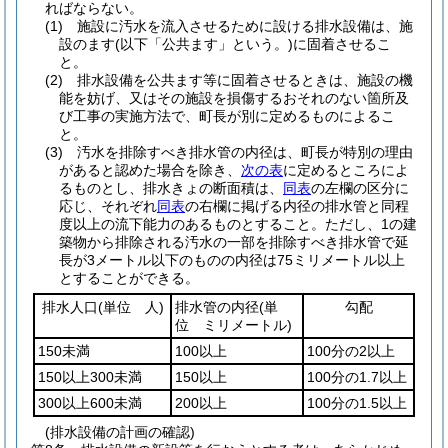
ればならない。
(1)
施設に汚水を流入させるために設ける排水設備は、施
設のます
(以下「公共ます」という。)
に固着させるこ
と。
(2)
排水設備を公共ます等に固着させるときは、施設の機
能を妨げ、又はその施設を損傷するおそれのない箇所及
び工事の実施方法で、町長が別に定めるものによるこ
と。
(3)
汚水を排除すべき排水管の内径は、町長が特別の理由
があると認めた場合を除き、
次の表
に定めるところによ
るものとし、排水きょの断面積は、
同表
の左欄の区分に
応じ、それぞれ
同表
の右欄に掲げる内径の排水管と同程
度以上の流下能力のあるものとすること。
ただし、1の建
築物から排除される汚水の一部を排除すべき排水管で延
長が3メートル以下のものの内径は75ミリメートル以上
とすることができる。
排水人口
(単位 人)
排水管の内径
(単
勾配
位 ミリメートル)
150未満
100以上
100分の2以上
150以上300未満
150以上
100分の1.7以上
300以上600未満
200以上
100分の1.5以上
(排水設備の計画の確認)