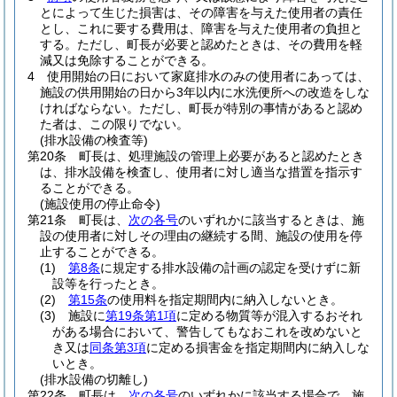
とによって生じた損害は、その障害を与えた使用者の責任
とし、これに要する費用は、障害を与えた使用者の負担と
する。
ただし、町長が必要と認めたときは、その費用を軽
減又は免除することができる。
4
使用開始の日において家庭排水のみの使用者にあっては、
施設の供用開始の日から3年以内に水洗便所への改造をしな
ければならない。
ただし、町長が特別の事情があると認め
た者は、この限りでない。
(排水設備の検査等)
第20条
町長は、処理施設の管理上必要があると認めたとき
は、排水設備を検査し、使用者に対し適当な措置を指示す
ることができる。
(施設使用の停止命令)
第21条
町長は、
次の各号
のいずれかに該当するときは、施
設の使用者に対しその理由の継続する間、施設の使用を停
止することができる。
(1)
第8条
に規定する排水設備の計画の認定を受けずに新
設等を行ったとき。
(2)
第15条
の使用料を指定期間内に納入しないとき。
(3)
施設に
第19条第1項
に定める物質等が混入するおそれ
がある場合において、警告してもなおこれを改めないと
き又は
同条第3項
に定める損害金を指定期間内に納入しな
いとき。
(排水設備の切離し)
第22条
町長は、
次の各号
のいずれかに該当する場合で、施