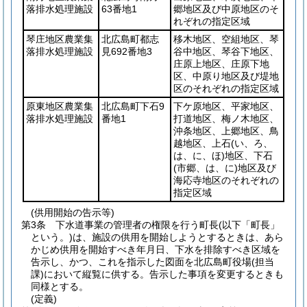
落排水処理施設
63番地1
郷地区及び中原地区のそ
れぞれの指定区域
琴庄地区農業集
北広島町都志
移木地区、空組地区、琴
落排水処理施設
見692番地3
谷中地区、琴谷下地区、
庄原上地区、庄原下地
区、中原り地区及び堤地
区のそれぞれの指定区域
原東地区農業集
北広島町下石9
下ケ原地区、平家地区、
落排水処理施設
番地1
打道地区、梅ノ木地区、
沖条地区、上郷地区、鳥
越地区、上石
(い、ろ、
は、に、ほ)
地区、下石
(市郷、は、に)
地区及び
海応寺地区のそれぞれの
指定区域
(供用開始の告示等)
第3条
下水道事業の管理者の権限を行う町長
(以下「町長」
という。)
は、施設の供用を開始しようとするときは、あら
かじめ供用を開始すべき年月日、下水を排除すべき区域を
告示し、かつ、これを指示した図面を北広島町役場
(担当
課)
において縦覧に供する。
告示した事項を変更するときも
同様とする。
(定義)