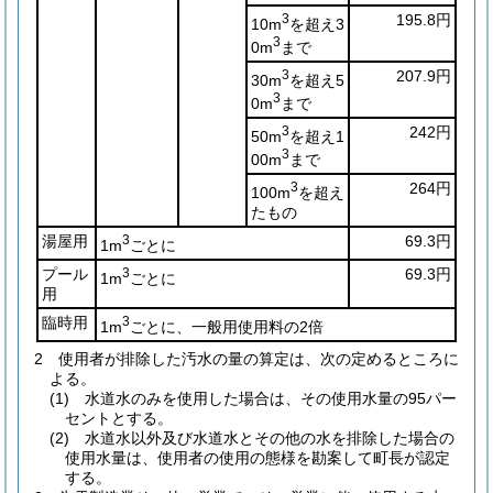
3
195.8円
10m
を超え3
3
0m
まで
3
207.9円
30m
を超え5
3
0m
まで
3
242円
50m
を超え1
3
00m
まで
3
264円
100m
を超え
たもの
湯屋用
3
69.3円
1m
ごとに
プール
3
69.3円
1m
ごとに
用
臨時用
3
1m
ごとに、一般用使用料の2倍
2
使用者が排除した汚水の量の算定は、次の定めるところに
よる。
(1)
水道水のみを使用した場合は、その使用水量の95パー
セントとする。
(2)
水道水以外及び水道水とその他の水を排除した場合の
使用水量は、使用者の使用の態様を勘案して町長が認定
する。