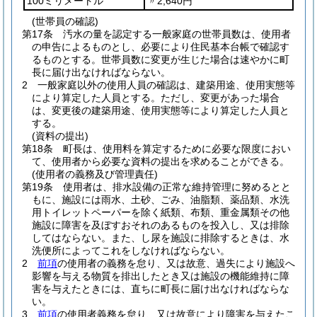
100ミリメートル
〃2,640円
(世帯員の確認)
第17条
汚水の量を認定する一般家庭の世帯員数は、使用者
の申告によるものとし、必要により住民基本台帳で確認す
るものとする。
世帯員数に変更が生じた場合は速やかに町
長に届け出なければならない。
2
一般家庭以外の使用人員の確認は、建築用途、使用実態等
により算定した人員とする。
ただし、変更があった場合
は、変更後の建築用途、使用実態等により算定した人員と
する。
(資料の提出)
第18条
町長は、使用料を算定するために必要な限度におい
て、使用者から必要な資料の提出を求めることができる。
(使用者の義務及び管理責任)
第19条
使用者は、排水設備の正常な維持管理に努めるとと
もに、施設には雨水、土砂、ごみ、油脂類、薬品類、水洗
用トイレットペーパーを除く紙類、布類、重金属類その他
施設に障害を及ぼすおそれのあるものを投入し、又は排除
してはならない。
また、し尿を施設に排除するときは、水
洗便所によってこれをしなければならない。
2
前項
の使用者の義務を怠り、又は故意、過失により施設へ
影響を与える物質を排出したとき又は施設の機能維持に障
害を与えたときには、直ちに町長に届け出なければならな
い。
3
前項
の使用者義務を怠り、又は故意により障害を与えたこ