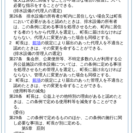
復又は原状に回復することが不適当な場合の措置について
必要な指示をすることができる。
(排水設備の代理人の選定)
第26条
排水設備の所有者が町内に居住しない場合又は町長
において必要があると認めたときは、排水設備の所有者
は、この条例に定める事項を処理させるため、町内に居住
する者のうちから代理人を選定し、町長に届け出なければ
ならない。
代理人に変更があった場合も同様とする。
2
町長は、
前項
の規定により届出のあった代理人を不適当と
認めたときは、その変更を命ずることができる。
(排水設備の管理人の選定)
第27条
集会所、公衆便所等、不特定多数の人が利用する公
共公益施設の排水設備については、この条例に定める事項
を処理させるため管理人を選定し、町長に届け出なければ
ならない。
管理人に変更があった場合も同様とする。
2
町長は、
前項
の規定により届出のあった管理人を不適当と
認めたときは、その変更を命ずることができる。
(使用料等の減免)
第28条
町長は、公益上その他特別の理由があると認めたと
きは、この条例で定める使用料等を減免することができ
る。
(委任)
第29条
この条例で定めるもののほか、この条例の施行に関
し必要な事項は、町長が別に定める。
第5章
罰則