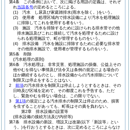
第4条
この条例において、次に掲げる用語の定義は、それぞ
れ
当該各号
の定めるところによる。
(1)
汚水 し尿及び家庭雑排水
(雨水を除く。)
をいう。
(2)
使用者 処理区域内で排水設備により汚水を処理施設
に排除してこれを使用する者をいう。
(3)
施設 汚水を排除するために設けられる排水管その他
排水施設及びこれに接続して汚水を処理するために設け
られる処理施設で、町が管理するものをいう。
(4)
排水設備 汚水を施設に排除するために必要な排水管
その他排水施設で、使用者が管理するものをいう。
第5条
削除
(汚水処理の原則)
第6条
汚水処理は、非常災害、処理施設の損傷、公益上その
他やむを得ない事情及び法令又は条例の規定による場合の
ほか継続するものとし、排水設備からの汚水排除について
制限又は停止をすることはない。
2
前項
の汚水排水を制限又は停止しようとするときは、その
日時及び区域を定めて、その都度これを予告する。
ただ
し、緊急やむを得ない場合は、この限りでない。
3
第1項
の規定による汚水排水の制限又は停止のため、損害
を生ずることがあっても、町長はその責を負わない。
第2章
排水設備の設置等
(排水設備の接続方法及び内径等)
第7条
排水設備の新設、増設又は改築
(以下「新設等」とい
う。)
を行おうとするときは、次に定めるところによらなけ