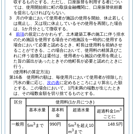
収するものとする。
ただし、口座振替を利用する者につい
ては、使用開始前に町の取扱金融機関に、口座振替依頼書
を提出しなければならない。
3
月の中途において使用者が施設の使用を開始、休止若しく
は廃止し、又は現に休止しているその使用を再開した場合
は、1か月分として徴収する。
4
前項
の規定にかかわらず、土木建築工事の施工に伴う排水
のため施設を使用する場合その他施設を一時的に使用する
場合において必要と認めるとき、町長は使用料を前納させ
ることができる。
この場合において、使用料の精算及びこ
れに伴う追徴又は還付は、使用者から施設の使用を廃止し
た旨の届出があったときその他町長が必要と認めたときに
行う。
(使用料の算定方法)
第16条
使用料の額は、毎使用月において使用者が排除した
汚水の量に応じ、
次の表
に定めるところにより算出した額
とする。
この場合において、1円未満の端数が生じたとき
は、その端数金額を切り捨てるものとする。
区分
使用料
(1か月につき)
基本水量
基本料
超過水量
3
超過料金1m
金
ごとに
一般用
3
990円
3
148.5円
5m
まで
5m
を超え10
3
m
まで