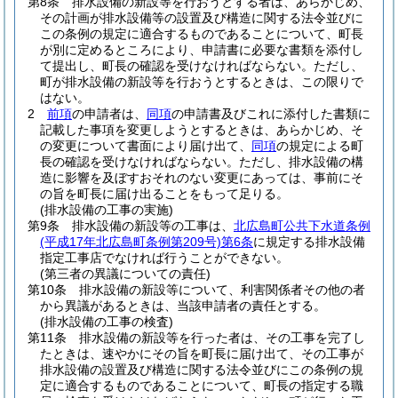
第8条
排水設備の新設等を行おうとする者は、あらかじめ、
その計画が排水設備等の設置及び構造に関する法令並びに
この条例の規定に適合するものであることについて、町長
が別に定めるところにより、申請書に必要な書類を添付し
て提出し、町長の確認を受けなければならない。
ただし、
町が排水設備の新設等を行おうとするときは、この限りで
はない。
2
前項
の申請者は、
同項
の申請書及びこれに添付した書類に
記載した事項を変更しようとするときは、あらかじめ、そ
の変更について書面により届け出て、
同項
の規定による町
長の確認を受けなければならない。
ただし、排水設備の構
造に影響を及ぼすおそれのない変更にあっては、事前にそ
の旨を町長に届け出ることをもって足りる。
(排水設備の工事の実施)
第9条
排水設備の新設等の工事は、
北広島町公共下水道条例
(平成17年北広島町条例第209号)
第6条
に規定する排水設備
指定工事店でなければ行うことができない。
(第三者の異議についての責任)
第10条
排水設備の新設等について、利害関係者その他の者
から異議があるときは、当該申請者の責任とする。
(排水設備の工事の検査)
第11条
排水設備の新設等を行った者は、その工事を完了し
たときは、速やかにその旨を町長に届け出て、その工事が
排水設備の設置及び構造に関する法令並びにこの条例の規
定に適合するものであることについて、町長の指定する職