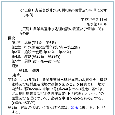
○北広島町農業集落排水処理施設の設置及び管理に関す
る条例
平成17年2月1日
条例第178号
北広島町農業集落排水処理施設の設置及び管理に関す
る条例
目次
第1章
総則
(第1条―第6条)
第2章
排水設備の設置等
(第7条―第12条)
第3章
施設の使用
(第13条―第22条)
第4章
雑則
(第23条―第29条)
第5章
罰則
(第30条―第32条)
附則
第1章
総則
(趣旨)
第1条
この条例は、農業集落排水処理施設の水質保全、機能
維持及び農村生活環境の改善を図ることを目的とし、地方
自治法
(昭和22年法律第67号)
第244条の2の規定に基づき、
北広島町農業集落排水処理施設
(以下「施設」という。)
の
設置及び管理について、必要な事項を定めるものとする。
(施設の名称等)
第2条
施設の名称、位置及び区域は、
次表
に掲げるとおりと
する。