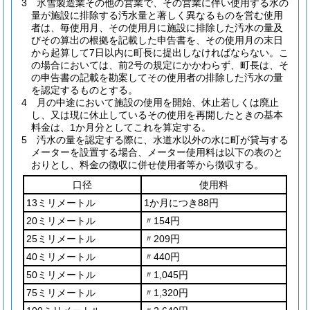
3
氷雪製造業その他の営業で、その営業に伴い使用する水の
量が施設に排除する汚水量と著しく異なるものを営む使用
者は、毎使用月、その使用月に施設に排除した汚水の量及
びその算出の根拠を記載した申告書を、その使用月の末日
から起算して7日以内に町長に提出しなければならない。
こ
の場合においては、前2号の規定にかかわらず、町長は、そ
の申告書の記載を勘案してその使用者の排除した汚水の量
を認定するものとする。
4
月の中途において施設の使用を開始、休止若しくは廃止
し、又は現に休止しているその使用を再開したときの基本
料金は、1か月分としてこれを算定する。
5
汚水の量を認定する際に、水道水以外の水に町が貸与する
メーターを設置する場合、メーター使用料は以下の表のと
おりとし、料金の徴収に併せ使用者等から徴収する。
口径
使用料
13ミリメートル
1か月につき88円
20ミリメートル
〃154円
25ミリメートル
〃209円
40ミリメートル
〃440円
50ミリメートル
〃1,045円
75ミリメートル
〃1,320円