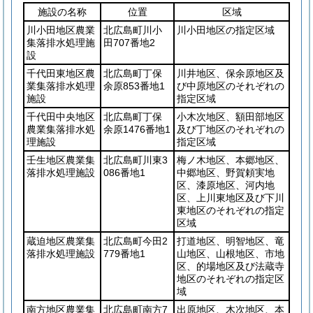
施設の名称
位置
区域
川小田地区農業
北広島町川小
川小田地区の指定区域
集落排水処理施
田707番地2
設
千代田東地区農
北広島町丁保
川井地区、保余原地区及
業集落排水処理
余原853番地1
び中原地区のそれぞれの
施設
指定区域
千代田中央地区
北広島町丁保
小木次地区、額田部地区
農業集落排水処
余原1476番地1
及び丁地区のそれぞれの
理施設
指定区域
壬生地区農業集
北広島町川東3
梅ノ木地区、本郷地区、
落排水処理施設
086番地1
中郷地区、野賀頼実地
区、漆原地区、河内地
区、上川東地区及び下川
東地区のそれぞれの指定
区域
蔵迫地区農業集
北広島町今田2
打道地区、明智地区、竜
落排水処理施設
779番地1
山地区、山根地区、市地
区、的場地区及び法蔵寺
地区のそれぞれの指定区
域
南方地区農業集
北広島町南方7
出原地区、木次地区、本