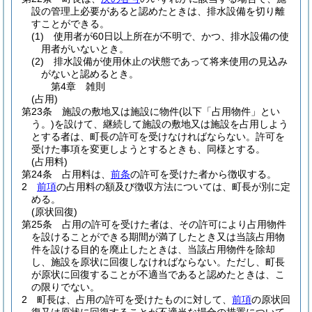
設の管理上必要があると認めたときは、排水設備を切り離
すことができる。
(1)
使用者が60日以上所在が不明で、かつ、排水設備の使
用者がいないとき。
(2)
排水設備が使用休止の状態であって将来使用の見込み
がないと認めるとき。
第4章
雑則
(占用)
第23条
施設の敷地又は施設に物件
(以下「占用物件」とい
う。)
を設けて、継続して施設の敷地又は施設を占用しよう
とする者は、町長の許可を受けなければならない。
許可を
受けた事項を変更しようとするときも、同様とする。
(占用料)
第24条
占用料は、
前条
の許可を受けた者から徴収する。
2
前項
の占用料の額及び徴収方法については、町長が別に定
める。
(原状回復)
第25条
占用の許可を受けた者は、その許可により占用物件
を設けることができる期間が満了したとき又は当該占用物
件を設ける目的を廃止したときは、当該占用物件を除却
し、施設を原状に回復しなければならない。
ただし、町長
が原状に回復することが不適当であると認めたときは、こ
の限りでない。
2
町長は、占用の許可を受けたものに対して、
前項
の原状回