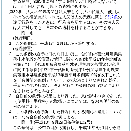
する金額
(当該5倍に相当する金額が5万円を超えないとき
は、5万円とする。)
以下の過料に処する。
第32条
法人の代表者又は法人若しくは人の代理人、使用人
その他の従業員が、その法人又は人の業務に関して
前2条
の
違反行為をしたときは、行為者を罰するほか、その法人又
は人に対しても、各本条の過料を科することができる。
附
則
(施行期日)
1
この条例は、平成17年2月1日から施行する。
(経過措置)
2
この条例の施行の日の前日までに、合併前の芸北町農業集
落排水施設の設置及び管理に関する条例
(平成14年芸北町条
例第7号)
、千代田町農業集落排水処理施設の設置及び管理
に関する条例
(平成9年千代田町条例第1号)
又は豊平町農業
集落排水処理条例
(平成13年豊平町条例第10号)
(以下これら
を「合併前の条例」という。)
の規定によりなされた処分、
手続その他の行為は、それぞれこの条例の相当規定により
なされたものとみなす。
3
合併前の条例の規定により課した、又は課すべきであった
｛使用料・手数料｝の取扱いについては、なお合併前の条
例の例による。
4
この条例の施行前にした行為に対する罰則の適用について
は、なお合併前の条例の例による。
附
則
(平成18年9月29日
条例第102号)
この条例は、公布の日から施行し、平成18年9月1日から適