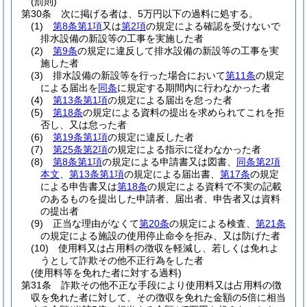
(罰則)
第30条
次に掲げる者は、5万円以下の過料に処する。
(1)
第8条第1項
又は
第2項
の規定による確認を受けないで
排水設備の新設等の工事を実施した者
(2)
第9条
の規定に違反して排水設備の新設等の工事を実
施した者
(3)
排水設備の新設等を行った場合において
第11条
の規定
による届出を
同条
に規定する期間内に行わなかった者
(4)
第13条第1項
の規定による届出を怠った者
(5)
第18条
の規定による資料の提出を求められてこれを拒
否し、又は怠った者
(6)
第19条第1項
の規定に違反した者
(7)
第25条第2項
の規定による指示に従わなかった者
(8)
第8条第1項
の規定による申請書又は図書、
同条第2項
本文
、
第13条第1項
の規定による届出書、
第17条
の規定
による申告書又は
第18条
の規定による資料で不実の記載
のあるものを提出した申請者、届出者、申告者又は資料
の提出者
(9)
正当な理由がなくて
第20条
の規定による検査、
第21条
の規定による施設の使用停止命令を拒み、又は防げた者
(10)
使用料又は占用料の徴収を軽減し、若しくは免れよ
うとして詐欺その他不正行為をした者
(使用料等を免れた者に対する過料)
第31条
詐欺その他不正な手段により使用料又は占用料の徴
収を免れた者に対して、その徴収を免れた金額の5倍に相当