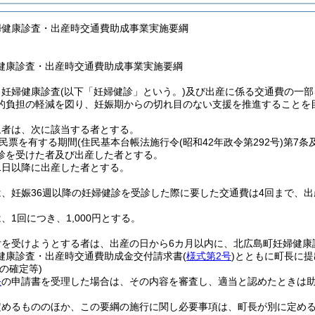
婦健康診査・出産時交通費助成事業実施要綱
健康診査・出産時交通費助成事業実施要綱
、妊婦健康診査
(以下「妊婦健診」という。)
及び出産に係る交通費の一部
的負担の軽減を図り、妊娠期からの切れ目のない支援を推進することを
象者は、次に該当する者とする。
民票を有する期間
(住民基本台帳法施行令
(昭和42年政令第292号)
第7条
診を受けた者及び出産した者とする。
月1日以降に出産した者とする。
、妊娠36週以降の妊婦健診を受診した際に要した交通費は4回まで、
、1回につき、1,000円とする。
付を受けようとする者は、出産の日から6カ月以内に、北広島町妊婦健康
健康診査・出産時交通費助成金交付請求書
(
様式第2号
)
とともに町長に提
の確定等)
条
の申請書を受理した場合は、その内容を審査し、適当と認めたときは
定めるもののほか、この要綱の施行に関し必要事項は、町長が別に定め