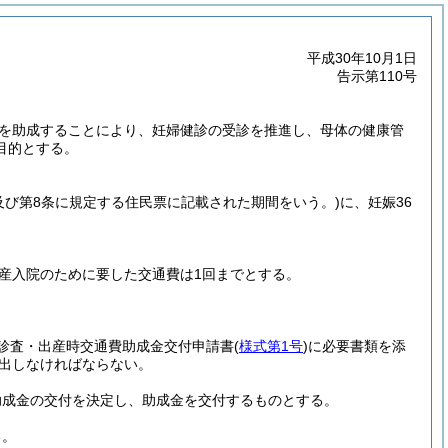
平成30年10月1日
告示第110号
を助成することにより、妊婦健診の受診を推進し、母体の健康管
目的とする。
及び第8条に規定する住民票に記載された期間をいう。)
に、妊娠36
出産入院のために要した交通費は1回までとする。
診査・出産時交通費助成金交付申請書
(
様式第1号
)
に必要書類を添
出しなければならない。
助成金の交付を決定し、助成金を交付するものとする。
る。