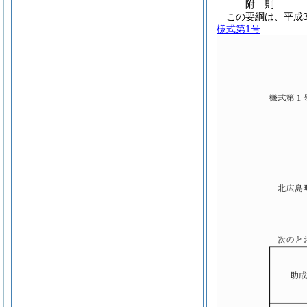
附
則
この要綱は、平成3
様式第1号