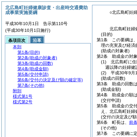
北広島町妊婦健康診査・出産時交通費助
成事業実施要綱
○北広島町妊
平成30年10月1日 告示第110号
北広島町妊婦
(平成30年10月1日施行)
(目的)
第1条
この要綱は
条項目次
沿革
理の充実及び経済
本則
(助成の対象者)
第1条
(目的)
第2条
助成金の対
第2条
(助成の対象者)
(1)
北広島町に住
第3条
(助成の回数)
週以降の妊婦健
第4条
(助成金額)
(2)
平成30年9
第5条
(交付申請)
(助成の回数)
第6条
(交付の決定及び額の確定等)
第3条
助成の回数は
第7条
(その他)
(助成金額)
附則
第4条
助成金の額は
様式第1号
(交付申請)
様式第2号
第5条
助成金の交
え、北広島町妊婦
(交付の決定及び額
第6条
町長は、
前
(その他)
第7条
この要綱に