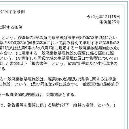
続に関する条例
令和元年12月18日
条例第25号
に関する条例
」という。)
第9条の3第2項
(同条第9項
(法第9条の3の2第2項におい
条の3の3第2項
(同条第3項において読み替えて準用する法第9条の3
第1項又は法第9条の3の3第1項に規定する一般廃棄物処理施設の設
を含む。)
に規定する一般廃棄物処理施設の変更に係る届出に際
という。)
が実施した周辺地域の生活環境に及ぼす影響についての
載した書類
(以下「報告書等」という。)
の縦覧手続及び生活環境の
する。
なる一般廃棄物処理施設は、廃棄物の処理及び清掃に関する法律施
却施設」という。)
及び同条第2項に規定する一般廃棄物の最終処分
る一般廃棄物処理施設は、焼却施設とする。
きは、報告書等を縦覧に供する場所
(以下「縦覧の場所」という。)
、