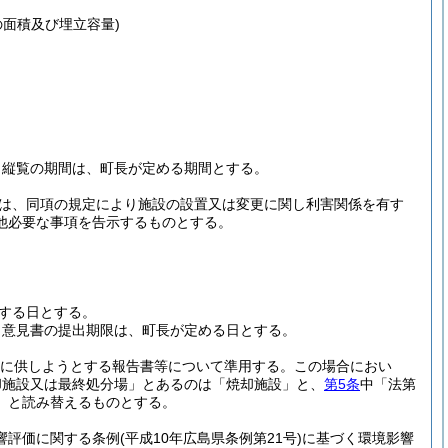
面積及び埋立容量)
、縦覧の期間は、町長が定める期間とする。
きは、同項の規定により施設の設置又は変更に関し利害関係を有す
他必要な事項を告示するものとする。
する日とする。
、意見書の提出期限は、町長が定める日とする。
覧に供しようとする報告書等について準用する。
この場合におい
焼却施設又は最終処分場」とあるのは「焼却施設」と、
第5条
中「法第
に」と読み替えるものとする。
響評価に関する条例
(平成10年広島県条例第21号)
に基づく環境影響