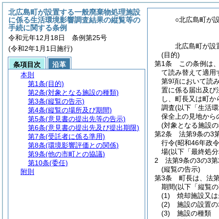
北広島町が設置する一般廃棄物処理施設
に係る生活環境影響調査結果の縦覧等の
○北広島町が
手続に関する条例
令和元年12月18日 条例第25号
北広島町が設
(令和2年1月1日施行)
(目的)
第1条
この条例は
条項目次
沿革
て読み替えて適用
本則
第9項において読
第1条
(目的)
置に係る届出及び法
第2条
(対象となる施設の種類)
し、町長又は町か
第3条
(縦覧の告示)
調査
(以下「生活
第4条
(縦覧の場所及び期間)
保全上の見地から
第5条
(意見書の提出先等の告示)
(対象となる施設の
第6条
(意見書の提出先及び提出期限)
第2条
法第9条の
第7条
(受託者に係る準用)
行令
(昭和46年政令
第8条
(環境影響評価との関係)
場
(以下「最終処分
第9条
(他の市町との協議)
2
法第9条の3の3
第10条
(委任)
(縦覧の告示)
附則
第3条
町長は、法第
期間
(以下「縦覧の
(1)
焼却施設又は
(2)
施設の設置の
(3)
施設の種類