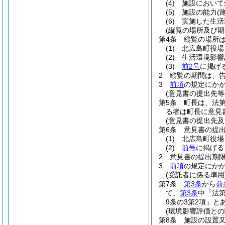
(4)
施設において
(5)
施設の能力
(
(6)
実施した生活
(縦覧の場所及び期
第4条
縦覧の場所
(1)
北広島町役場
(2)
生活環境影響
(3)
前2号
に掲げ
2
縦覧の期間は、告
3
前項
の規定にか
(意見書の提出先等
第5条
町長は、法
る者は町長に意見
(意見書の提出先及
第6条
意見書の提
(1)
北広島町役場
(2)
前号
に掲げる
2
意見書の提出期
3
前項
の規定にか
(受託者に係る準用
第7条
第3条
から
前
て、
第3条
中「法第
9条の3第2項」
(環境影響評価との
第8条
施設の設置