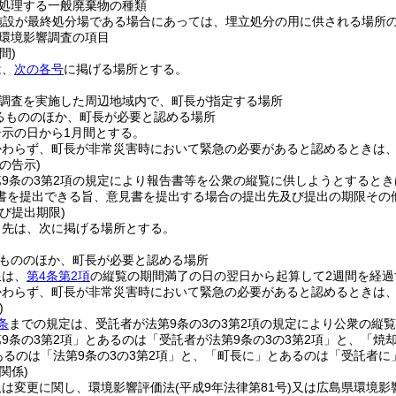
処理する一般廃棄物の種類
施設が最終処分場である場合にあっては、埋立処分の用に供される場所の
環境影響調査の項目
間)
は、
次の各号
に掲げる場所とする。
調査を実施した周辺地域内で、町長が指定する場所
るもののほか、町長が必要と認める場所
示の日から1月間とする。
かわらず、町長が非常災害時において緊急の必要があると認めるときは
の告示)
第9条の3第2項の規定により報告書等を公衆の縦覧に供しようとすると
書を提出できる旨、意見書を提出する場合の提出先及び提出の期限その
び提出期限)
出先は、次に掲げる場所とする。
もののほか、町長が必要と認める場所
限は、
第4条第2項
の縦覧の期間満了の日の翌日から起算して2週間を経過
かわらず、町長が非常災害時において緊急の必要があると認めるときは
)
条
までの規定は、受託者が法第9条の3の3第2項の規定により公衆の縦
9条の3第2項」とあるのは「受託者が法第9条の3の3第2項」と、「
とあるのは「法第9条の3の3第2項」と、「町長に」とあるのは「受託者
関係)
又は変更に関し、環境影響評価法
(平成9年法律第81号)
又は広島県環境影