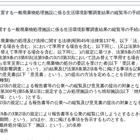
設置する一般廃棄物処理施設に係る生活環境影響調査結果の縦覧等の手
置する一般廃棄物処理施設に係る生活環境影響調査結果の縦覧等の手続
、廃棄物の処理及び清掃に関する法律
(昭和45年法律第137号。以下「法
する場合を含む。)
において準用する場合を含む。以下同じ。)
又は法第9
み替えて準用する場合を含む。以下同じ。)
の規定に基づき、法第9条の3
第9条の3第8項
(法第9条の3の3第3項において読み替えて準用する場合
ら非常災害により生じた廃棄物の処分の委託を受けた者
(以下「受託者」
環境影響調査」という。)
の結果及び法第8条第2項各号に掲げる事項を記
の意見書
(以下「意見書」という。)
の提出の方法を定めることを目的と
種類)
3第2項の規定による報告書等の公衆への縦覧及び意見書の提出の対象と
第300号)
第5条第1項に規定するごみ処理施設のうち焼却施設
(以下「焼
場」という。)
とする。
第2項の規定による報告書等の公衆への縦覧及び意見書の提出の対象とな
9条の3第2項の規定により報告書等を公衆の縦覧に供しようとすると
期間」という。)
のほか、次に掲げる事項を告示するものとする。
最終処分場
(以下「施設」という。)
の名称
場所