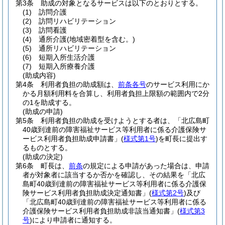
第3条
助成の対象となるサービスは以下のとおりとする。
(1)
訪問介護
(2)
訪問リハビリテーション
(3)
訪問看護
(4)
通所介護
(地域密着型を含む。)
(5)
通所リハビリテーション
(6)
短期入所生活介護
(7)
短期入所療養介護
(助成内容)
第4条
利用者負担の助成額は、
前条各号
のサービス利用にか
かる月額利用料を合算し、利用者負担上限額の範囲内で2分
の1を助成する。
(助成の申請)
第5条
利用者負担の助成を受けようとする者は、「北広島町
40歳到達前の障害福祉サービス等利用者に係る介護保険サ
ービス利用者負担助成申請書」
(
様式第1号
)
を町長に提出す
るものとする。
(助成の決定)
第6条
町長は、
前条
の規定による申請があった場合は、申請
者が対象者に該当するか否かを確認し、その結果を「北広
島町40歳到達前の障害福祉サービス等利用者に係る介護保
険サービス利用者負担助成決定通知書」
(
様式第2号
)
及び
「北広島町40歳到達前の障害福祉サービス等利用者に係る
介護保険サービス利用者負担助成非該当通知書」
(
様式第3
号
)
により申請者に通知する。