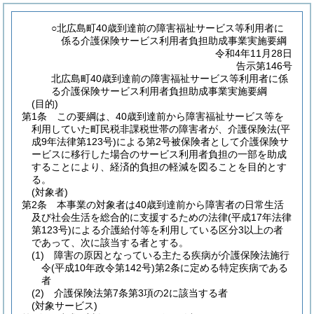
○北広島町40歳到達前の障害福祉サービス等利用者に
係る介護保険サービス利用者負担助成事業実施要綱
令和4年11月28日
告示第146号
北広島町40歳到達前の障害福祉サービス等利用者に係
る介護保険サービス利用者負担助成事業実施要綱
(目的)
第1条
この要綱は、40歳到達前から障害福祉サービス等を
利用していた町民税非課税世帯の障害者が、介護保険法
(平
成9年法律第123号)
による第2号被保険者として介護保険サ
ービスに移行した場合のサービス利用者負担の一部を助成
することにより、経済的負担の軽減を図ることを目的とす
る。
(対象者)
第2条
本事業の対象者は40歳到達前から障害者の日常生活
及び社会生活を総合的に支援するための法律
(平成17年法律
第123号)
による介護給付等を利用している区分3以上の者
であって、次に該当する者とする。
(1)
障害の原因となっている主たる疾病が介護保険法施行
令
(平成10年政令第142号)
第2条に定める特定疾病である
者
(2)
介護保険法第7条第3項の2に該当する者
(対象サービス)