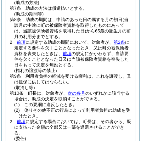
(助成の方法)
第7条
助成の方法は償還払いとする。
(助成の期間等)
第8条
助成の期間は、申請のあった日の属する月の初日
(当
該月の中途に町の被保険者資格を取得したものにあって
は、当該被保険者資格を取得した日)
から65歳の誕生月の前
月の利用分までとする。
2
前項
に規定する助成の期間において、対象者が、
第2条
に
規定する要件を欠くこととなったとき、又は町の被保険者
資格を喪失したときは、
前項
の規定にかかわらず、当該要
件を欠くこととなった日又は当該被保険者資格を喪失した
日をもって決定を無効とする。
(権利の譲渡等の禁止)
第9条
利用者負担の軽減を受ける権利は、これを譲渡し、又
は担保に供してはならない。
(取消し等)
第10条
町長は、対象者が、
次の各号
のいずれかに該当する
場合は、助成の決定を取消すことができる。
(1)
この要綱に違反したとき。
(2)
偽りその他不正の行為によって利用者負担の助成を受
けたとき。
2
前項
に規定する場合においては、町長は、その者から、既
に支払った金額の全部又は一部を返還させることができ
る。
(委任)