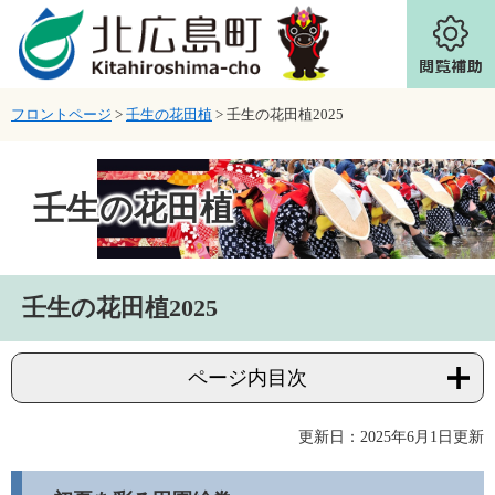
ページの先頭です。
メニューを飛ばして本文へ
フロントページ
>
壬生の花田植
>
壬生の花田植2025
壬生の花田植
本文
壬生の花田植2025
ページ内目次
更新日：2025年6月1日更新