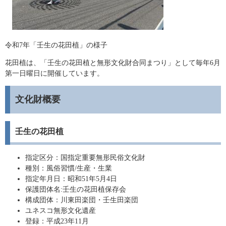
令和7年「壬生の花田植」の様子
花田植は、「壬生の花田植と無形文化財合同まつり」として毎年6月
第一日曜日に開催しています。
文化財概要
壬生の花田植
指定区分：国指定重要無形民俗文化財
種別：風俗習慣/生産・生業
指定年月日：昭和51年5月4日
保護団体名:壬生の花田植保存会
構成団体：川東田楽団・壬生田楽団
ユネスコ無形文化遺産
登録：平成23年11月