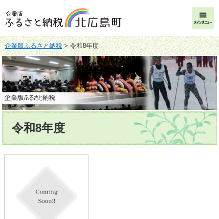
ペ
メ
ー
ニ
メ
ジ
ュ
ニ
の
ー
ュ
先
を
企業版ふるさと納税
>
令和8年度
ー
頭
飛
で
ば
す
し
。
て
本
文
本
へ
令和8年度
文