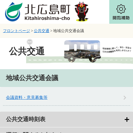
ページの先頭です。
メニューを飛ばして本文へ
フロントページ
>
公共交通
>
地域公共交通会議
公共交通
本文
地域公共交通会議
会議資料・意見募集等
公共交通時刻表