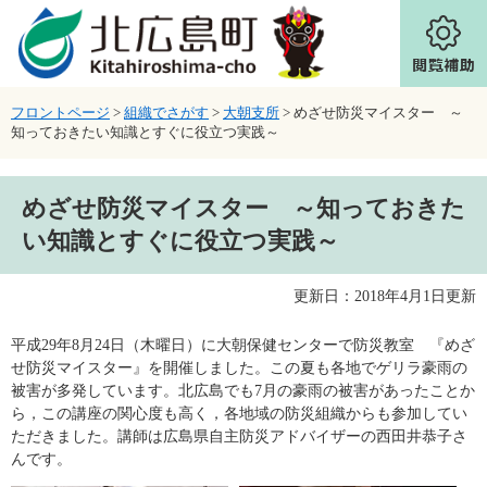
ページの先頭です。
メニューを飛ばして本文へ
フロントページ
>
組織でさがす
>
大朝支所
>
めざせ防災マイスター ～
知っておきたい知識とすぐに役立つ実践～
本文
めざせ防災マイスター ～知っておきた
い知識とすぐに役立つ実践～
更新日：2018年4月1日更新
平成29年8月24日（木曜日）に大朝保健センターで防災教室 『めざ
せ防災マイスター』を開催しました。この夏も各地でゲリラ豪雨の
被害が多発しています。北広島でも7月の豪雨の被害があったことか
ら，この講座の関心度も高く，各地域の防災組織からも参加してい
ただきました。講師は広島県自主防災アドバイザーの西田井恭子さ
んです。