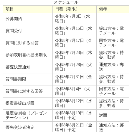
スケジュール
項目
日程（期限）
備考
令和8年7月8日（水
公募開始
曜日）
令和8年7月15日（水
提出方法：電
質問受付
曜日）
子メール
令和8年7月17日（金
回答方法：電
質問に対する回答
曜日）
子メール
令和8年7月23日（木
提出方法：持
参加表明書の提出期限
曜日）
参、郵送
令和8年7月28日（火
通知方法：郵
審査決定通知
曜日）
送
令和8年7月31日（金
提出方法：持
質問書期限
曜日）
参、郵送
令和8年8月4日（火
回答方法：電
質問書に対する回答
曜日）
子メール
令和8年8月12日（水
提出方法：持
提案書提出期限
曜日）
参、郵送
選定委員会（プレゼン
令和8年8月19日（水
対面
テーション）
曜日）予定
令和8年8月21日（金
通知方法：郵
優先交渉者決定
曜日）予定
送