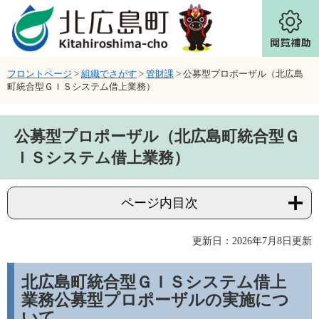
ページの先頭です。
メニューを飛ばして本文へ
フロントページ
>
組織でさがす
>
管財課
>
公募型プロポーザル（北広島
町統合型ＧＩＳシステム借上業務）
本文
公募型プロポーザル（北広島町統合型Ｇ
ＩＳシステム借上業務）
ページ内目次
更新日：2026年7月8日更新
北広島町統合型ＧＩＳシステム借上
業務公募型プロポーザルの実施につ
いて