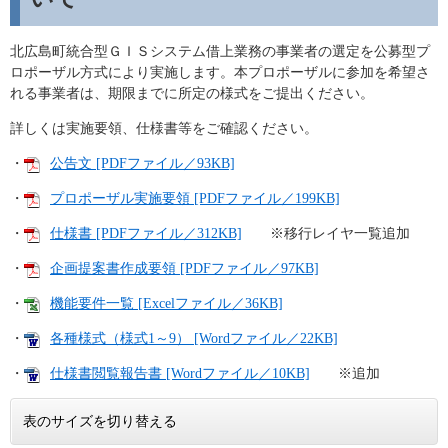
北広島町統合型ＧＩＳシステム借上業務の事業者の選定を公募型プ
ロポーザル方式により実施します。本プロポーザルに参加を希望さ
れる事業者は、期限までに所定の様式をご提出ください。
詳しくは実施要領、仕様書等をご確認ください。
・
公告文 [PDFファイル／93KB]
・
プロポーザル実施要領 [PDFファイル／199KB]
・
仕様書 [PDFファイル／312KB]
※移行レイヤ一覧追加
・
企画提案書作成要領 [PDFファイル／97KB]
・
機能要件一覧 [Excelファイル／36KB]
・
各種様式（様式1～9） [Wordファイル／22KB]
・
仕様書閲覧報告書 [Wordファイル／10KB]
※追加
表のサイズを切り替える