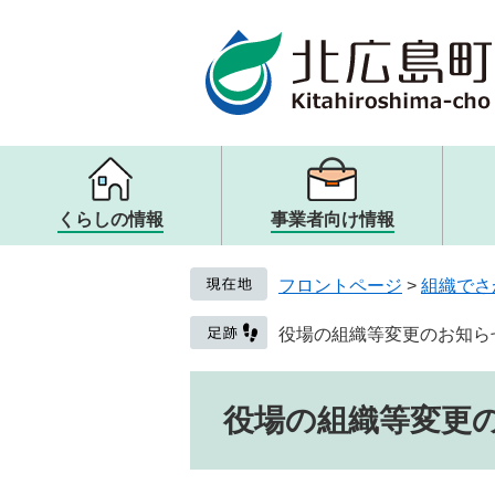
ページの先頭です。
メニューを飛ばして本文へ
くらしの情報
事業者向け情報
メニュー
メニュー
メニュー
メニュー
戸籍・住民票・証明
入札・契約
観光案内・ガイドブック
町の概要
フロントページ
>
組織でさ
子ども・教育
歴史・文化・アート
取り組み・提言
健康・医療・福祉
観光リンク・その他
人権・男女共同参画
役場の組織等変更のお知ら
生活・交通・動物
本文
役場の組織等変更