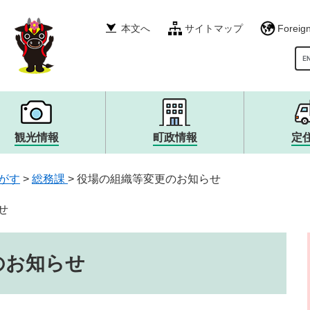
本文へ
サイトマップ
Foreig
G
観光情報
町政情報
定
税金・年金・保険
産業振興
イベント・募集
町政運営・行政・財政
衛生・環境・ごみ
その他
自然・風景・スポット
広報・広聴
がす
>
総務課
>
役場の組織等変更のお知らせ
就職情報
宿泊・食・特産品
まちづくり
生涯学習・文化・スポー
観光大使・イメージキャ
職員採用・人事
消防・救急・防災
安全・防犯
せ
上下水道・浄化槽
のお知らせ