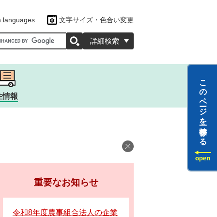
n languages
文字サイズ・色合い変更
oogleカスタム検索
詳細検索
このページを一時保存する
住情報
ツ
ラクター
重要なお知らせ
令和8年度農事組合法人の企業