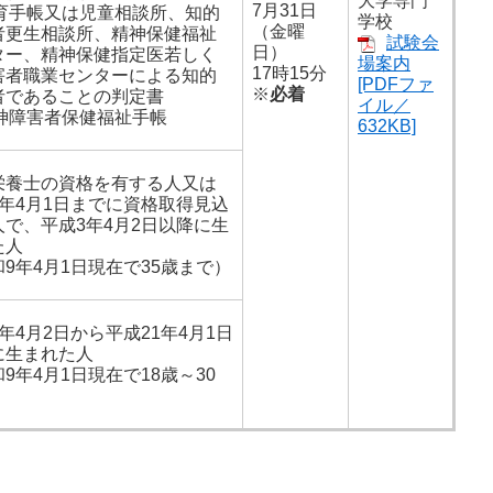
大学専門
7月31日
療育手帳又は児童相談所、知的
学校
（金曜
者更生相談所、精神保健福祉
試験会
日）
ター、精神保健指定医若しく
場案内
17時15分
害者職業センターによる知的
[PDFファ
※
必着
者であることの判定書
イル／
精神障害者保健福祉手帳
632KB]
栄養士の資格を有する人又は
9年4月1日までに資格取得見込
人で、平成3年4月2日以降に生
た人
9年4月1日現在で35歳まで）
年4月2日から平成21年4月1日
に生まれた人
9年4月1日現在で18歳～30