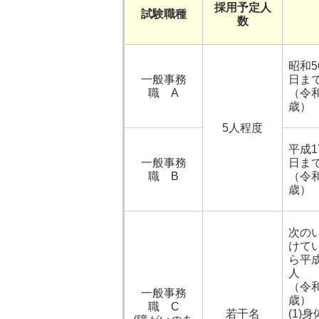
採用予定人
試験職種
数
昭和5
一般事務
日ま
職 A
（令和
歳）
5人程度
平成1
一般事務
日ま
職 B
（令和
歳）
次の
けて
ら平
人
（令和
一般事務
歳）
職 C
若干名
(1)