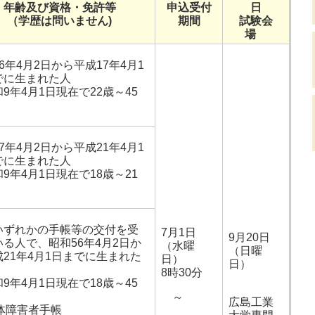
年齢及び資格・免許等
申込受付
日
（学歴は問いません)
期間
試験会
場
6年4月2日から平成17年4月1
でに生まれた人
9年4月1日現在で22歳～45
7年4月2日から平成21年4月1
でに生まれた人
9年4月1日現在で18歳～21
いずれかの手帳等の交付を受
7月1日
9月20日
いる人で、昭和56年4月2日か
（水曜
（日曜
成21年4月1日までに生まれた
日）
日）
8時30分
9年4月1日現在で18歳～45
～
広島工業
身体障害者手帳