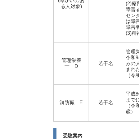
(障がいのあ
(2)
る人対象)
障害
セン
は障
障害
(3)
管理
令和
管理栄養
若干名
みの
士 D
まれ
（令和
平成8
まで
消防職 E
若干名
（令和
歳）
受験案内