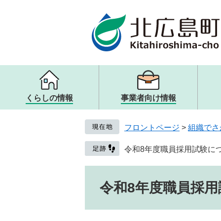
ページの先頭です。
メニューを飛ばして本文へ
くらしの情報
事業者向け情報
メニュー
メニュー
メニュー
メニュー
戸籍・住民票・証明
入札・契約
観光案内・ガイドブック
町の概要
フロントページ
>
組織でさ
子ども・教育
歴史・文化・アート
取り組み・提言
健康・医療・福祉
観光リンク・その他
人権・男女共同参画
令和8年度職員採用試験に
生活・交通・動物
本文
令和8年度職員採