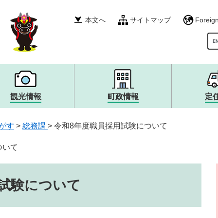
本文へ
サイトマップ
Foreig
G
観光情報
町政情報
定
税金・年金・保険
産業振興
イベント・募集
町政運営・行政・財政
衛生・環境・ごみ
その他
自然・風景・スポット
広報・広聴
がす
>
総務課
>
令和8年度職員採用試験について
就職情報
宿泊・食・特産品
まちづくり
生涯学習・文化・スポー
観光大使・イメージキャ
職員採用・人事
消防・救急・防災
安全・防犯
ついて
上下水道・浄化槽
用試験について