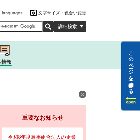
n languages
文字サイズ・色合い変更
oogleカスタム検索
詳細検索
このページを一時保存する
住情報
ツ
ラクター
重要なお知らせ
令和8年度農事組合法人の企業