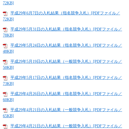
72KB]
平成29年6月7日の入札結果（指名競争入札）[PDFファイル／
72KB]
平成29年5月31日の入札結果（指名競争入札）[PDFファイル／
78KB]
平成29年5月24日の入札結果（指名競争入札）[PDFファイル／
48KB]
平成29年5月19日の入札結果（一般競争入札）[PDFファイル／
50KB]
平成29年5月17日の入札結果（指名競争入札）[PDFファイル／
73KB]
平成29年4月26日の入札結果（指名競争入札）[PDFファイル／
60KB]
平成29年4月21日の入札結果（一般競争入札）[PDFファイル／
65KB]
平成29年4月21日の入札結果（一般競争入札）[PDFファイル／