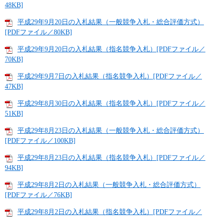
48KB]
平成29年9月20日の入札結果（一般競争入札・総合評価方式）
[PDFファイル／80KB]
平成29年9月20日の入札結果（指名競争入札）[PDFファイル／
70KB]
平成29年9月7日の入札結果（指名競争入札）[PDFファイル／
47KB]
平成29年8月30日の入札結果（指名競争入札）[PDFファイル／
51KB]
平成29年8月23日の入札結果（一般競争入札・総合評価方式）
[PDFファイル／100KB]
平成29年8月23日の入札結果（指名競争入札）[PDFファイル／
94KB]
平成29年8月2日の入札結果（一般競争入札・総合評価方式）
[PDFファイル／76KB]
平成29年8月2日の入札結果（指名競争入札）[PDFファイル／