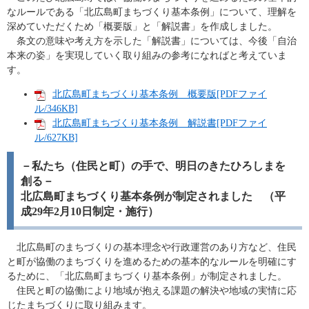
なルールである「北広島町まちづくり基本条例」について、理解を
深めていただくため「概要版」と「解説書」を作成しました。
条文の意味や考え方を示した「解説書」については、今後「自治
本来の姿」を実現していく取り組みの参考になればと考えていま
す。
北広島町まちづくり基本条例 概要版[PDFファイ
ル/346KB]
北広島町まちづくり基本条例 解説書[PDFファイ
ル/627KB]
－私たち（住民と町）の手で、明日のきたひろしまを
創る－
北広島町まちづくり基本条例が制定されました （平
成29年2月10日制定・施行）
北広島町のまちづくりの基本理念や行政運営のあり方など、住民
と町が協働のまちづくりを進めるための基本的なルールを明確にす
るために、「北広島町まちづくり基本条例」が制定されました。
住民と町の協働により地域が抱える課題の解決や地域の実情に応
じたまちづくりに取り組みます。