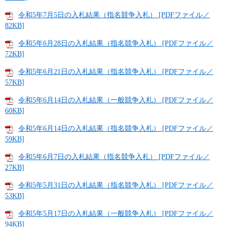
令和5年7月5日の入札結果（指名競争入札） [PDFファイル／
82KB]
令和5年6月28日の入札結果（指名競争入札） [PDFファイル／
72KB]
令和5年6月21日の入札結果（指名競争入札） [PDFファイル／
57KB]
令和5年6月14日の入札結果（一般競争入札） [PDFファイル／
60KB]
令和5年6月14日の入札結果（指名競争入札） [PDFファイル／
59KB]
令和5年6月7日の入札結果（指名競争入札） [PDFファイル／
27KB]
令和5年5月31日の入札結果（指名競争入札） [PDFファイル／
53KB]
令和5年5月17日の入札結果（一般競争入札） [PDFファイル／
94KB]