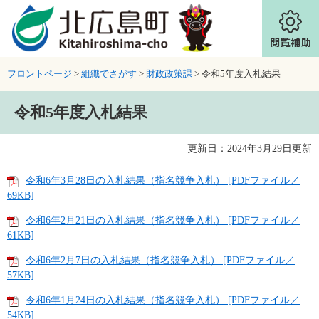
ページの先頭です。
メニューを飛ばして本文へ
フロントページ
>
組織でさがす
>
財政政策課
>
令和5年度入札結果
本文
令和5年度入札結果
更新日：2024年3月29日更新
令和6年3月28日の入札結果（指名競争入札） [PDFファイル／
69KB]
令和6年2月21日の入札結果（指名競争入札） [PDFファイル／
61KB]
令和6年2月7日の入札結果（指名競争入札） [PDFファイル／
57KB]
令和6年1月24日の入札結果（指名競争入札） [PDFファイル／
54KB]