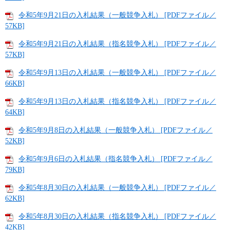
令和5年9月21日の入札結果（一般競争入札） [PDFファイル／
57KB]
令和5年9月21日の入札結果（指名競争入札） [PDFファイル／
57KB]
令和5年9月13日の入札結果（一般競争入札） [PDFファイル／
66KB]
令和5年9月13日の入札結果（指名競争入札） [PDFファイル／
64KB]
令和5年9月8日の入札結果（一般競争入札） [PDFファイル／
52KB]
令和5年9月6日の入札結果（指名競争入札） [PDFファイル／
79KB]
令和5年8月30日の入札結果（一般競争入札） [PDFファイル／
62KB]
令和5年8月30日の入札結果（指名競争入札） [PDFファイル／
42KB]