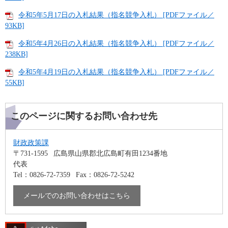
令和5年5月17日の入札結果（指名競争入札） [PDFファイル／
93KB]
令和5年4月26日の入札結果（指名競争入札） [PDFファイル／
238KB]
令和5年4月19日の入札結果（指名競争入札） [PDFファイル／
55KB]
このページに関するお問い合わせ先
財政政策課
〒731-1595
広島県山県郡北広島町有田1234番地
代表
Tel：0826-72-7359
Fax：0826-72-5242
メールでのお問い合わせはこちら