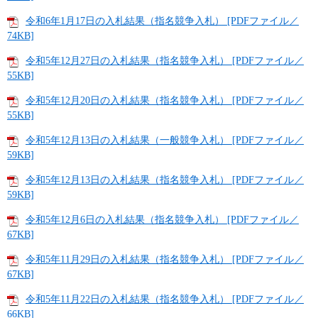
令和6年1月17日の入札結果（指名競争入札） [PDFファイル／
74KB]
令和5年12月27日の入札結果（指名競争入札） [PDFファイル／
55KB]
令和5年12月20日の入札結果（指名競争入札） [PDFファイル／
55KB]
令和5年12月13日の入札結果（一般競争入札） [PDFファイル／
59KB]
令和5年12月13日の入札結果（指名競争入札） [PDFファイル／
59KB]
令和5年12月6日の入札結果（指名競争入札） [PDFファイル／
67KB]
令和5年11月29日の入札結果（指名競争入札） [PDFファイル／
67KB]
令和5年11月22日の入札結果（指名競争入札） [PDFファイル／
66KB]