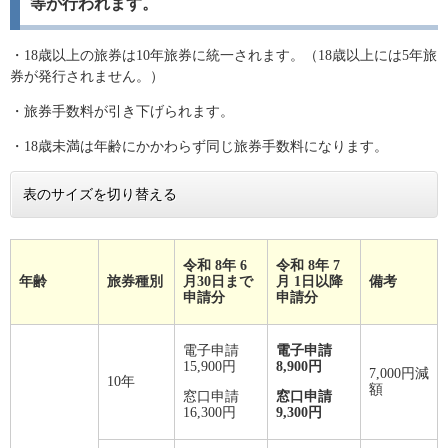
等が行われます。
・18歳以上の旅券は10年旅券に統一されます。（18歳以上には5年旅
券が発行されません。）
・旅券手数料が引き下げられます。
・18歳未満は年齢にかかわらず同じ旅券手数料になります。
表のサイズを切り替える
令和 8年 6
令和 8年 7
年齢
旅券種別
月30日まで
月 1日以降
備考
申請分
申請分
電子申請
電子申請
15,900円
8,900円
7,000円減
10年
額
窓口申請
窓口申請
16,300円
9,300円