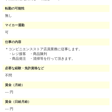
転勤の可能性
無し
マイカー通勤
可
仕事の内容
＊コンビニエンスストア店員業務に従事します。
・レジ接客 ・商品陳列
・商品発注 ・清掃等を行って頂きます。
必要な経験・免許資格など
不問
賃金（月給）
--- 円
賃金（日給月給）
--- 円