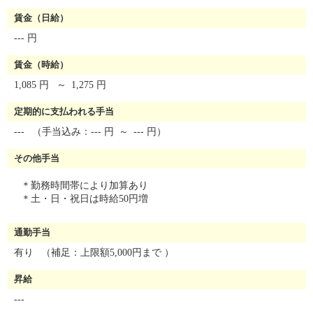
賃金（日給）
--- 円
賃金（時給）
1,085 円
～
1,275 円
定期的に支払われる手当
---
（手当込み：--- 円
～
--- 円）
その他手当
＊勤務時間帯により加算あり
＊土・日・祝日は時給50円増
通勤手当
有り
（補足：上限額5,000円まで ）
昇給
---