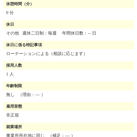
休憩時間（分）
0 分
休日
その他
週休二日制：毎週 年間休日数：-- 日
休日に係る特記事項
ローテーションによる（相談に応じます）
採用人数
1 人
年齢制限
無し
（理由：--- ）
雇用形態
非正規
就業場所
事業所所在地に同じ
（補足：--- ）