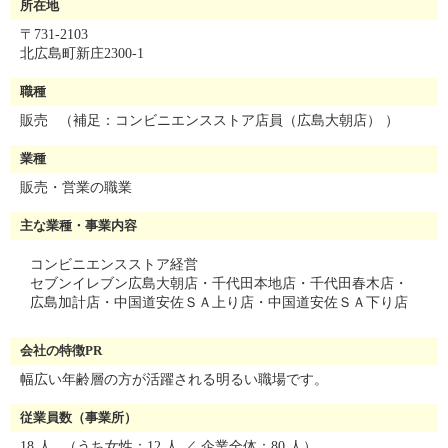
所在地
〒731-2103
北広島町新庄2300-1
職種
販売
（補足：コンビニエンスストア店員（広島大朝店） ）
業種
販売・営業の職業
主な業種・事業内容
コンビニエンスストア経営
セブンイレブン広島大朝店・千代田本地店・千代田春木店・
広島加計店・中国道安佐ＳＡ上り店・中国道安佐ＳＡ下り店
会社の特徴
PR
幅広い年齢層の方が活躍される明るい職場です。
従業員数（事業所）
18 人
（うち女性：12 人 ／ 企業全体：80 人）