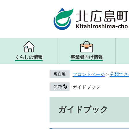
ページの先頭です。
メニューを飛ばして本文へ
くらしの情報
事業者向け情報
メニュー
メニュー
メニュー
メニュー
戸籍・住民票・証明
入札・契約
観光案内・ガイドブック
町の概要
フロントページ
>
分類でさ
子ども・教育
歴史・文化・アート
取り組み・提言
健康・医療・福祉
観光リンク・その他
人権・男女共同参画
ガイドブック
生活・交通・動物
本文
ガイドブック