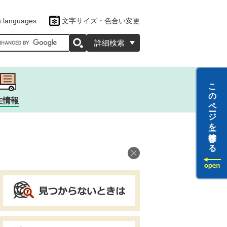
n languages
文字サイズ・色合い変更
oogleカスタム検索
詳細検索
このページを一時保存する
住情報
ツ
ラクター