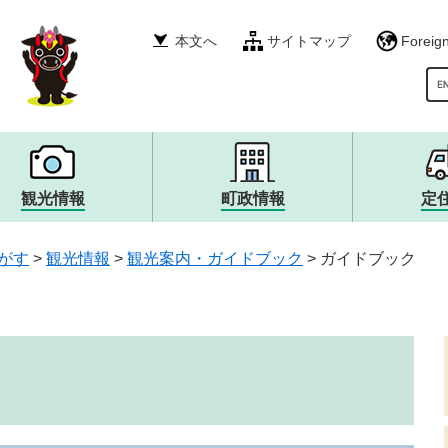
本文へ
サイトマップ
Foreig
G
観光情報
町政情報
定
税金・年金・保険
産業振興
イベント・募集
町政運営・行政・財政
衛生・環境・ごみ
その他
自然・風景・スポット
広報・広聴
がす
>
観光情報
>
観光案内・ガイドブック
>
ガイドブック
就職情報
宿泊・食・特産品
まちづくり
生涯学習・文化・スポー
観光大使・イメージキャ
職員採用・人事
消防・救急・防災
安全・防犯
上下水道・浄化槽