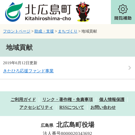
ページの先頭です。
メニューを飛ばして本文へ
フロントページ
>
助成・支援
>
まちづくり
>
地域貢献
本文
地域貢献
2019年6月12日更新
きたひろ応援ファンド事業
ご利用ガイド
リンク・著作権・免責事項
個人情報保護
アクセシビリティ
RSSについて
お問い合わせ
北広島町役場
広島県
法人番号8000020343692