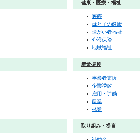
健康・医療・福祉
医療
母と子の健康
障がい者福祉
介護保険
地域福祉
産業振興
事業者支援
企業誘致
雇用・労働
農業
林業
取り組み・提言
補助金