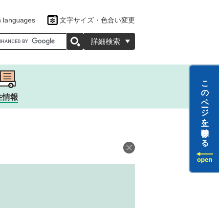
n languages
文字サイズ・色合い変更
oogleカスタム検索
詳細検索
このページを一時保存する
住情報
ツ
ラクター