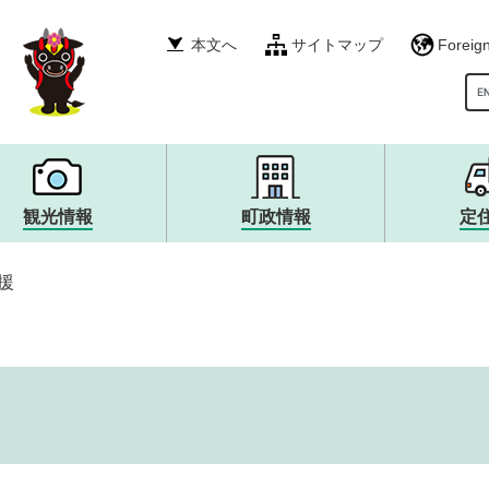
本文へ
サイトマップ
Foreig
G
観光情報
町政情報
定
税金・年金・保険
産業振興
イベント・募集
町政運営・行政・財政
衛生・環境・ごみ
その他
自然・風景・スポット
広報・広聴
援
就職情報
宿泊・食・特産品
まちづくり
生涯学習・文化・スポー
観光大使・イメージキャ
職員採用・人事
消防・救急・防災
安全・防犯
上下水道・浄化槽