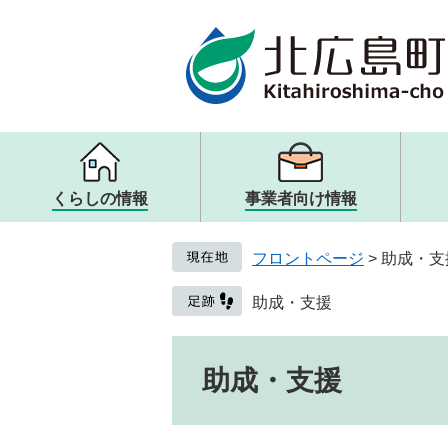
ページの先頭です。
メニューを飛ばして本文へ
くらしの情報
事業者向け情報
メニュー
メニュー
メニュー
メニュー
戸籍・住民票・証明
入札・契約
観光案内・ガイドブック
町の概要
フロントページ
>
助成・支
子ども・教育
歴史・文化・アート
取り組み・提言
健康・医療・福祉
観光リンク・その他
人権・男女共同参画
助成・支援
生活・交通・動物
本文
助成・支援