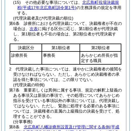
(15)
その他必要な事項については、
北広島町役場決裁規
程
(平成17年北広島町訓令第1号)
の主務課長の規定を準用
する。
(代理決裁者及び代理決裁の順位)
第6条
診療所における代理決裁について、決裁権者が不在の
場合は、
次表
に掲げる区分に応じ、第1順位者が代理決裁
し、第1順位者も不在の場合は、第2順位者が代理決裁す
る。
決裁区分
第1順位者
第2順位者
診療所長
事務長
あらかじめ所長が指
定する職員
2
代理決裁した事項については、速やかに決裁権者の後閲を
受けなければならない。
ただし、あらかじめ決裁権者の承
認を得た事項については、この限りでない。
(代理決裁の特例)
第7条
重要若しくは異例に属する事項、規定の解釈上疑義の
ある事項又は新規の事項で、その処理についてあらかじめ
指示を受けている事項以外の事項については、代理決裁し
てはならない。
ただし、緊急に処理する必要のある事項に
ついては、決裁権者の直属の上級職位の決裁を受けて、処
理することができる。
(分掌事務)
第8条
北広島町八幡診療所設置及び管理に関する条例
(平成