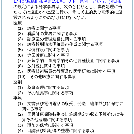
17年北広島町条例第151号。以下「条例」という。)
第9条
の規定による分掌事務は、次のとおりとし、事務処理に当
たっては適正かつ迅速に行い、常に民主的及び能率的に運
営されるように努めなければならない。
医療
(1)
診療に関する事項
(2)
看護師の業務に関する事項
(3)
診療室の管理運営に関する事項
(4)
診療報酬請求明細書の作成に関する事項
(5)
保健施設に関する事項
(6)
巡回診療に関する事項
(7)
細菌学的、血清学的その他各種検査に関する事項
(8)
放射線に関する事項
(9)
医療技術職員の教育及び医学研究に関する事項
(10)
その他医療に関する事項
薬剤
(1)
薬事管理に関する事項
(2)
その他薬事に関する事項
事務
(1)
文書及び電信電話の収受、発送、編集並びに保存に
関する事項
(2)
国民健康保険特別会計施設勘定の収支予算並びに決
算その他経理に関する事項
(3)
職印の保管に関する事項
(4)
日誌及び出勤簿の整理に関する事項