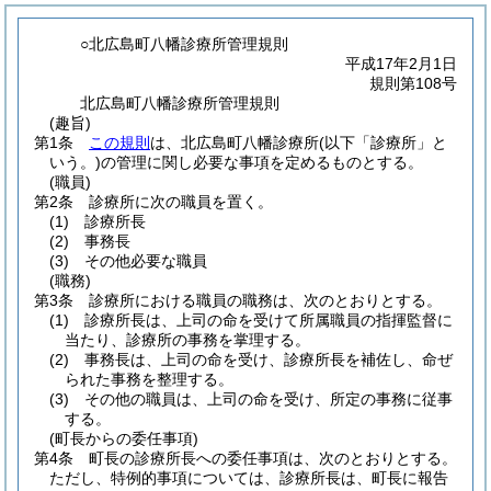
○北広島町八幡診療所管理規則
平成17年2月1日
規則第108号
北広島町八幡診療所管理規則
(趣旨)
第1条
この規則
は、北広島町八幡診療所
(以下「診療所」と
いう。)
の管理に関し必要な事項を定めるものとする。
(職員)
第2条
診療所に次の職員を置く。
(1)
診療所長
(2)
事務長
(3)
その他必要な職員
(職務)
第3条
診療所における職員の職務は、次のとおりとする。
(1)
診療所長は、上司の命を受けて所属職員の指揮監督に
当たり、診療所の事務を掌理する。
(2)
事務長は、上司の命を受け、診療所長を補佐し、命ぜ
られた事務を整理する。
(3)
その他の職員は、上司の命を受け、所定の事務に従事
する。
(町長からの委任事項)
第4条
町長の診療所長への委任事項は、次のとおりとする。
ただし、特例的事項については、診療所長は、町長に報告