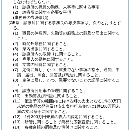
しなければならない。
(1)
診療所の職員の勤務、人事等に関する事項
(2)
診療所に関する必要な事項
(事務長の専決事項)
第5条
診療所に関する事務長の専決事項は、次のとおりとす
る。
(1)
職員の休暇願、欠勤等の服務上の願及び届出に関する
こと。
(2)
時間外勤務に関すること。
(3)
県内出張に関すること。
(4)
診療所内の取締りに関すること。
(5)
雇用人の勤務に関すること。
(6)
文書の閲覧に関すること。
(7)
定例に属し、かつ、重要でない事項の指令、通知、申
請、届出、照会、回答及び報告に関すること。
(8)
定例に属し、かつ、重要でないことの証明に関するこ
と。
(9)
診療所公用車の管理に関すること。
(10)
出勤簿及び日誌に関すること。
(11)
配当予算の範囲内における町の支出となる1件30万円
未満の物品の発注及び支出負担行為並びに1件100万円未
満の支出命令に関すること。
(12)
1件300万円未満の収入の調定に関すること。
(13)
所管に関することで簡易な広報宣伝に関すること。
(14)
各種台帳の調整及び備付けに関すること。