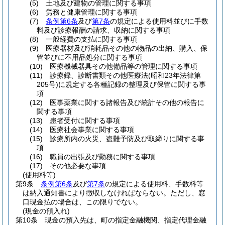
(5)
土地及び建物の管理に関する事項
(6)
労務と健康管理に関する事項
(7)
条例第6条
及び
第7条
の規定による使用料並びに手数
料及び診療報酬の請求、収納に関する事項
(8)
一般経費の支払に関する事項
(9)
医療器材及び消耗品その他の物品の出納、購入、保
管並びに不用品処分に関する事項
(10)
医療機械器具その他備品等の管理に関する事項
(11)
診療録、診断書類その他医療法
(昭和23年法律第
205号)
に規定する各種記録の整理及び保管に関する事
項
(12)
医事薬業に関する諸報告及び統計その他の報告に
関する事項
(13)
患者受付に関する事項
(14)
医療社会事業に関する事項
(15)
診療所内の火災、盗難予防及び取締りに関する事
項
(16)
職員の出張及び勤務に関する事項
(17)
その他必要な事項
(使用料等)
第9条
条例第6条
及び
第7条
の規定による使用料、手数料等
は納入通知書により徴収しなければならない。
ただし、窓
口現金払の場合は、この限りでない。
(現金の預入れ)
第10条
現金の預入先は、町の指定金融機関、指定代理金融