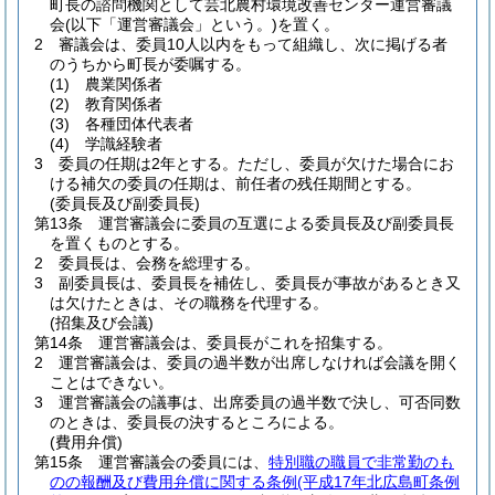
町長の諮問機関として芸北農村環境改善センター運営審議
会
(以下「運営審議会」という。)
を置く。
2
審議会は、委員10人以内をもって組織し、次に掲げる者
のうちから町長が委嘱する。
(1)
農業関係者
(2)
教育関係者
(3)
各種団体代表者
(4)
学識経験者
3
委員の任期は2年とする。
ただし、委員が欠けた場合にお
ける補欠の委員の任期は、前任者の残任期間とする。
(委員長及び副委員長)
第13条
運営審議会に委員の互選による委員長及び副委員長
を置くものとする。
2
委員長は、会務を総理する。
3
副委員長は、委員長を補佐し、委員長が事故があるとき又
は欠けたときは、その職務を代理する。
(招集及び会議)
第14条
運営審議会は、委員長がこれを招集する。
2
運営審議会は、委員の過半数が出席しなければ会議を開く
ことはできない。
3
運営審議会の議事は、出席委員の過半数で決し、可否同数
のときは、委員長の決するところによる。
(費用弁償)
第15条
運営審議会の委員には、
特別職の職員で非常勤のも
のの報酬及び費用弁償に関する条例
(平成17年北広島町条例