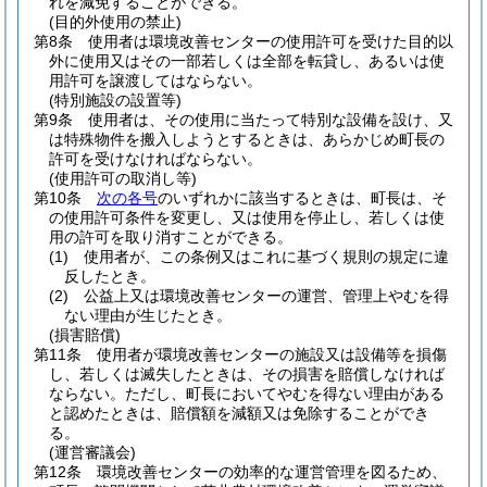
れを減免することができる。
(目的外使用の禁止)
第8条
使用者は環境改善センターの使用許可を受けた目的以
外に使用又はその一部若しくは全部を転貸し、あるいは使
用許可を譲渡してはならない。
(特別施設の設置等)
第9条
使用者は、その使用に当たって特別な設備を設け、又
は特殊物件を搬入しようとするときは、あらかじめ町長の
許可を受けなければならない。
(使用許可の取消し等)
第10条
次の各号
のいずれかに該当するときは、町長は、そ
の使用許可条件を変更し、又は使用を停止し、若しくは使
用の許可を取り消すことができる。
(1)
使用者が、この条例又はこれに基づく規則の規定に違
反したとき。
(2)
公益上又は環境改善センターの運営、管理上やむを得
ない理由が生じたとき。
(損害賠償)
第11条
使用者が環境改善センターの施設又は設備等を損傷
し、若しくは滅失したときは、その損害を賠償しなければ
ならない。
ただし、町長においてやむを得ない理由がある
と認めたときは、賠償額を減額又は免除することができ
る。
(運営審議会)
第12条
環境改善センターの効率的な運営管理を図るため、