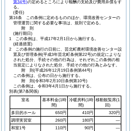
第34号)
の定めるところにより報酬の支給及び費用弁償をす
る。
(委任)
第16条
この条例に定めるもののほか、環境改善センターの
管理運営に関する必要な事項は、規則で定める。
附
則
(施行期日)
1
この条例は、平成17年2月1日から施行する。
(経過措置)
2
この条例の施行の日前に、芸北町農村環境改善センター設
置及び管理条例
(平成3年芸北町条例第22号)
の規定によりな
された処分、手続その他の行為は、それぞれこの条例の相
当規定によりなされた処分、手続その他の行為とみなす。
附
則
(平成26年12月19日
条例第44号)
この条例は、公布の日から施行する。
附
則
(令和3年2月10日
条例第10号)
この条例は、令和3年4月1日から施行する。
別表
(第7条関係)
室名
基本料金
(1時
冷暖房料
(1時
移動観覧席
(1
間)
間)
回)
多目的ホール
650円
410円
320円
調理実習室
260円
180円
―
和室1号
110円
90円
―