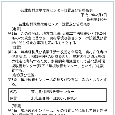
○芸北農村環境改善センター設置及び管理条例
平成17年2月1日
条例第180号
芸北農村環境改善センター設置及び管理条例
(趣旨)
第1条
この条例は、地方自治法
(昭和22年法律第67号)
第244
条の2の規定に基づき、農村環境改善センターの設置及び管
理に関し必要な事項を定めるものとする。
(設置)
第2条
農業経営及び農業生活の改善と合理化、農村在住者の
健康増進、地域連帯感の醸成を図り、農村の生活環境整備
の推進に寄与するため、多目的利用施設として芸北農村環
境改善センター
(以下「環境改善センター」という。)
を設
置する。
(名称及び位置)
第3条
環境改善センターの名称及び位置は、次のとおりとす
る。
名称
芸北農村環境改善センター
位置
北広島町川小田10075番地54
(管理)
第4条
環境改善センターは、その設置目的に応じて最も効率