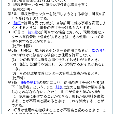
的に運営管理しなければならない。
2
環境改善センターに館長及び必要な職員を置く。
(使用の許可)
第5条
環境改善センターを使用しようとする者は、町長の許
可を受けるものとする。
2
前項
の許可を受けた者が、当該許可に係る事項を変更しよ
うとするときは、町長の許可を受けるものとする。
3
町長は、
前2項
の許可をする場合において、環境改善セン
ターの運営管理上必要があるときは、その使用について条
件を付することができる。
(使用の制限)
第6条
町長は、環境改善センターを使用する者が、
次の各号
のいずれかに該当する場合には使用を許可しない。
(1)
公の秩序又は善良な風俗を乱すおそれがあるとき。
(2)
施設、設備等を滅失し、又は汚損するおそれがあると
き。
(3)
その他環境改善センターの管理上支障があるとき。
(使用料)
第7条
第5条第1項
の規定により、使用の許可を受けた者
(以
下「使用者」という。)
は、
別表
に定める使用料の額を前納
しなければならない。
ただし、町長が必要と認めた場合
は、使用後に納付することができる。
町長が使用料を徴収
することが不適当と認めるときは、これを減免することが
できる。
2
町長が使用料を徴収することが不適当と認めるときは、こ