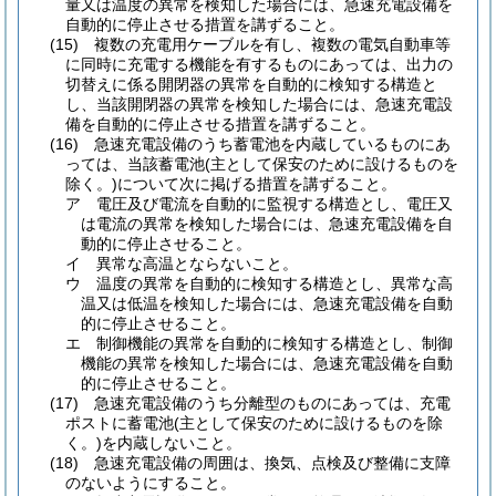
量又は温度の異常を検知した場合には、急速充電設備を
自動的に停止させる措置を講ずること。
(15)
複数の充電用ケーブルを有し、複数の電気自動車等
に同時に充電する機能を有するものにあっては、出力の
切替えに係る開閉器の異常を自動的に検知する構造と
し、当該開閉器の異常を検知した場合には、急速充電設
備を自動的に停止させる措置を講ずること。
(16)
急速充電設備のうち蓄電池を内蔵しているものにあ
っては、当該蓄電池
(主として保安のために設けるものを
除く。)
について次に掲げる措置を講ずること。
ア
電圧及び電流を自動的に監視する構造とし、電圧又
は電流の異常を検知した場合には、急速充電設備を自
動的に停止させること。
イ
異常な高温とならないこと。
ウ
温度の異常を自動的に検知する構造とし、異常な高
温又は低温を検知した場合には、急速充電設備を自動
的に停止させること。
エ
制御機能の異常を自動的に検知する構造とし、制御
機能の異常を検知した場合には、急速充電設備を自動
的に停止させること。
(17)
急速充電設備のうち分離型のものにあっては、充電
ポストに蓄電池
(主として保安のために設けるものを除
く。)
を内蔵しないこと。
(18)
急速充電設備の周囲は、換気、点検及び整備に支障
のないようにすること。