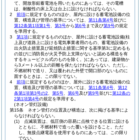
て、開放形鉛蓄電池を用いたものにあっては、その電槽
は、耐酸性の床上又は台上に設けなければならない。
2
前項
に規定するもののほか、屋内に設ける蓄電池設備の位
置、構造及び管理の基準については、
第11条第4号
並びに
第12条第1項第1号
、
第3号
から
第6号
まで及び
第9号
の規定
を準用する。
3
第1項
に規定するもののほか、屋外に設ける蓄電池設備
(柱
上及び道路上に設ける電気事業者用のもの、蓄電池設備の
出火防止措置及び延焼防止措置に関する基準第3に定めるも
の並びに消防長が火災予防上支障がないと認める構造を有
するキュービクル式のものを除く。)
にあっては、建築物か
ら3メートル以上の距離を保たなければならない。
ただし、
不燃材料で造り、又は覆われた外壁で開口部のないものに
面するときは、この限りでない。
4
前項
に規定するもののほか、屋外に設ける蓄電池設備の位
置、構造及び管理の基準については、
第11条第4号
、
第12
条第1項第3号の2
、
第5号
、
第6号
及び
第9号
並びに
第12条の
2第1項第4号
の規定を準用する。
(ネオン管灯設備)
第15条
ネオン管灯の位置及び構造は、次に掲げる基準によ
らなければならない。
(1)
点滅装置は、低圧側の容易に点検できる位置に設ける
とともに、不燃材料で造った覆いを設けること。
ただ
し、無接点継電器を使用するものにあっては、この限り
でない。