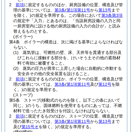
2
前項
に規定するもののほか、厨房設備の位置、構造及び管
理の基準については、
第3条
(
第1項第11号
から
第13号
まで
を除く。)
の規定を準用する。
この場合において
第3条第3項
の規定中「入力」とあるのは、「当該厨房設備の入力と同
一厨房室内に設ける他の厨房設備の入力の合計が」と読み
替えるものとする。
(ボイラー)
第4条
ボイラーの構造は、次に掲げる基準によらなければな
らない。
(1)
蒸気管は、可燃性の壁、床、天井等を貫通する部分及
びこれらに接触する部分を、けいそう土その他の遮熱材
料で有効に被覆すること。
(2)
蒸気の圧力が異常に上昇した場合に自動的に作動する
安全弁その他の安全装置を設けること。
2
前項
に規定するもののほか、ボイラーの位置、構造及び管
理の基準については、
第3条
(
第1項第11号
及び
第12号
を除
く。)
の規定を準用する。
(ストーブ)
第5条
ストーブ
(移動式のものを除く。以下この条において
同じ。)
のうち、固体燃料を使用するものにあっては、不燃
材料で造ったたき殻受けを付設しなければならない。
2
前項
に規定するもののほか、ストーブの位置、構造及び管
理の基準については、
第3条
(
第1項第11号
から
第13号
まで
及び
第15号オ
を除く。)
の規定を準用する。