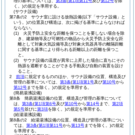
理の基準については、
第3条
(
第1項第11号
及び
第12号
を除
く。)
の規定を準用する。
(サウナ設備)
第7条の2
サウナ室に設ける放熱設備
(以下「サウナ設備」と
いう。)
の位置及び構造は、次に掲げる基準によらなければ
ならない。
(1)
火災予防上安全な距離を保つことを要しない場合を除
き、建築物等及び可燃性の物品から火災予防上安全な距
離として対象火気設備等及び対象火気器具等の離隔距離
に関する基準により得られる距離以上の距離を保つこ
と。
(2)
サウナ設備の温度が異常に上昇した場合に直ちにその
熱源を遮断することができる手動及び自動の装置を設け
ること。
2
前項
に規定するもののほか、サウナ設備の位置、構造及び
管理の基準については、
第3条
(
第1項第1号
及び
第10号
から
第12号
までを除く。)
の規定を準用する。
(簡易湯沸設備)
第8条
簡易湯沸設備の位置、構造及び管理の基準について
は、
第3条
(
第1項第6号
及び
第10号
から
第14号
まで、
第2項
第5号
並びに
第3項
を除く。)
の規定を準用する。
(給湯湯沸設備)
第8条の2
給湯湯沸設備の位置、構造及び管理の基準につい
ては、
第3条
(
第1項第11号
から
第13号
までを除く。)
の規定
を準用する。