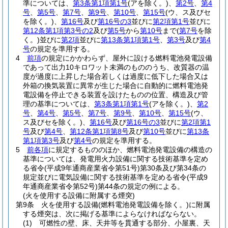
準については、
第3条第1項第1号
(アを除く。)
、
第2号
、
第4
号
、
第5号
、
第7号
、
第9号
、
第10号
、
第15号
(ウ、ス及びセ
を除く。)
、
第16号
及び
第16号の3
並びに
第2項第1号
並びに
第12条第1項第3号の2
及び
第5号
から
第10号
まで
(
第7号
を除
く。)
並びに
第2項
並びに
第13条第1項第1号
、
第3号
及び
第4
号
の規定を準用する。
4
前項
の規定にかかわらず、屋外に設ける燃料電池発電設備
であって出力10キロワット未満のもののうち、改質器の温
度が過度に上昇した場合若しくは過度に低下した場合又は
外箱の換気装置に異常が生じた場合に自動的に燃料電池発
電設備を停止できる装置を設けたものの位置、構造及び管
理の基準については、
第3条第1項第1号
(アを除く。)
、
第2
号
、
第4号
、
第5号
、
第7号
、
第9号
、
第10号
、
第15号
(ウ、
ス及びセを除く。)
、
第16号
及び
第16号の3
並びに
第2項第1
号
及び
第4号
、
第12条第1項第8号
及び
第10号
並びに
第13条
第1項第3号
及び
第4号
の規定を準用する。
5
前各項
に規定するもののほか、燃料電池発電設備の構造の
基準については、発電用火力設備に関する技術基準を定め
る省令
(平成9年通商産業省令第51号)
第30条及び第34条の
規定並びに電気設備に関する技術基準を定める省令
(平成9
年通商産業省令第52号)
第44条の規定の例による。
(火を使用する設備に附属する煙突)
第9条
火を使用する設備
(燃料電池発電設備を除く。)
に附属
する煙突は、次に掲げる基準によらなければならない。
(1)
可燃性の壁、床、天井等を貫通する部分、小屋裏、天