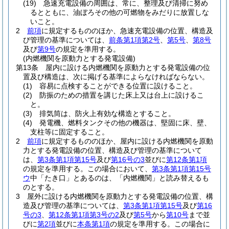
(19)
急速充電設備の周囲は、常に、整理及び清掃に努め
るとともに、油ぼろその他の可燃物をみだりに放置しな
いこと。
2
前項
に規定するもののほか、急速充電設備の位置、構造及
び管理の基準については、
前条第1項第2号
、
第5号
、
第8号
及び
第9号
の規定を準用する。
(内燃機関を原動力とする発電設備)
第13条
屋内に設ける内燃機関を原動力とする発電設備の位
置及び構造は、次に掲げる基準によらなければならない。
(1)
容易に点検することができる位置に設けること。
(2)
防振のための措置を講じた床上又は台上に設けるこ
と。
(3)
排気筒は、防火上有効な構造とすること。
(4)
発電機、燃料タンクその他の機器は、堅固に床、壁、
支柱等に固定すること。
2
前項
に規定するもののほか、屋内に設ける内燃機関を原動
力とする発電設備の位置、構造及び管理の基準について
は、
第3条第1項第15号
及び
第16号の3
並びに
第12条第1項
の規定を準用する。
この場合において、
第3条第1項第15号
ウ
中「たき口」とあるのは、「内燃機関」と読み替えるも
のとする。
3
屋外に設ける内燃機関を原動力とする発電設備の位置、構
造及び管理の基準については、
第3条第1項第15号
及び
第16
号の3
、
第12条第1項第3号の2
及び
第5号
から
第10号
まで並
びに
第2項
並びに
本条第1項
の規定を準用する。
この場合に