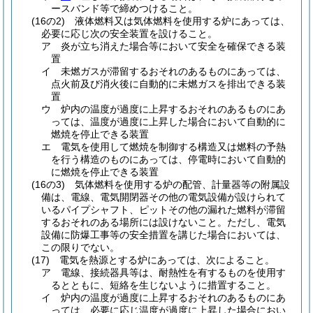
ースバンド等で締めつけること。
(16の2)
液体燃料又は気体燃料を使用する炉にあっては、
必要に応じ次の安全装置を設けること。
ア
炎が立ち消えた場合等において安全を確保できる装
置
イ
未燃ガスが滞留するおそれのあるものにあっては、
点火前及び消火後に自動的に未燃ガスを排出できる装
置
ウ
炉内の温度が過度に上昇するおそれのあるものにあ
っては、温度が過度に上昇した場合において自動的に
燃焼を停止できる装置
エ
電気を使用して燃焼を制御する構造又は燃料の予熱
を行う構造のものにあっては、停電時において自動的
に燃焼を停止できる装置
(16の3)
気体燃料を使用する炉の配管、計量器等の附属設
備は、電線、電気開閉器その他の電気設備が設けられて
いるパイプシャフト、ピットその他の漏れた燃料が滞留
するおそれのある場所には設けないこと。
ただし、電気
設備に防爆工事等の安全措置を講じた場合においては、
この限りでない。
(17)
電気を熱源とする炉にあっては、次によること。
ア
電線、接続器具等は、耐熱性を有するものを使用す
るとともに、短絡を生じないように措置すること。
イ
炉内の温度が過度に上昇するおそれのあるものにあ
っては、必要に応じ温度が過度に上昇した場合におい