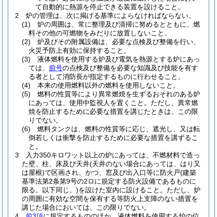
て自動的に熱源を停止できる装置を設けること。
2
炉の管理は、次に掲げる基準によらなければならない。
(1)
炉の周囲は、常に整理及び清掃に努めるとともに、燃
料その他の可燃物をみだりに放置しないこと。
(2)
炉及びその附属設備は、必要な点検及び整備を行い、
火災予防上有効に保持すること。
(3)
液体燃料を使用する炉及び電気を熱源とする炉にあっ
ては、
前号
の点検及び整備を必要な知識及び技能を有す
る者として消防長が指定するものに行わせること。
(4)
本来の使用燃料以外の燃料を使用しないこと。
(5)
燃料の性質等により異常燃焼を生ずるおそれのある炉
にあっては、使用中監視人を置くこと。
ただし、異常燃
焼を防止するために必要な措置を講じたときは、この限
りでない。
(6)
燃料タンクは、燃料の性質等に応じ、遮光し、又は転
倒若しくは衝撃を防止するために必要な措置を講ずるこ
と。
3
入力350キロワット以上の炉にあっては、不燃材料で造っ
た壁、柱、床及び天井
(天井のない場合にあっては、はり又
は屋根)
で区画され、かつ、窓及び出入口等に防火戸
(建築
基準法第2条第9号の2ロに規定する防火設備であるものに
限る。以下同じ。)
を設けた室内に設けること。
ただし、炉
の周囲に有効な空間を保有する等防火上支障のない措置を
講じた場合においては、この限りでない。
4
前3項
に規定するもののほか、液体燃料を使用する炉の位