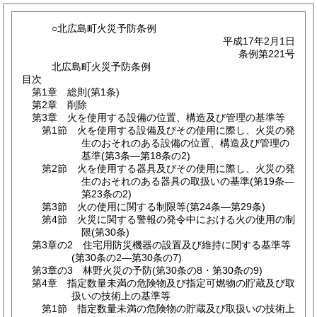
○北広島町火災予防条例
平成17年2月1日
条例第221号
北広島町火災予防条例
目次
第1章
総則
(第1条)
第2章
削除
第3章
火を使用する設備の位置、構造及び管理の基準等
第1節
火を使用する設備及びその使用に際し、火災の発
生のおそれのある設備の位置、構造及び管理の
基準
(第3条―第18条の2)
第2節
火を使用する器具及びその使用に際し、火災の発
生のおそれのある器具の取扱いの基準
(第19条―
第23条の2)
第3節
火の使用に関する制限等
(第24条―第29条)
第4節
火災に関する警報の発令中における火の使用の制
限
(第30条)
第3章の2
住宅用防災機器の設置及び維持に関する基準等
(第30条の2―第30条の7)
第3章の3
林野火災の予防
(第30条の8・第30条の9)
第4章
指定数量未満の危険物及び指定可燃物の貯蔵及び取
扱いの技術上の基準等
第1節
指定数量未満の危険物の貯蔵及び取扱いの技術上