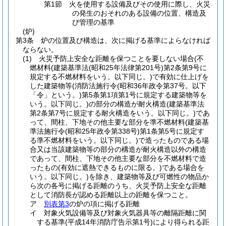
第1節
火を使用する設備及びその使用に際し、火災
の発生のおそれのある設備の位置、構造及
び管理の基準
(炉)
第3条
炉の位置及び構造は、次に掲げる基準によらなければ
ならない。
(1)
火災予防上安全な距離を保つことを要しない場合
(不
燃材料
(建築基準法
(昭和25年法律第201号)
第2条第9号に
規定する不燃材料をいう。以下同じ。)
で有効に仕上げを
した建築物等
(消防法施行令
(昭和36年政令第37号。以下
「令」という。)
第5条第1項第1号に規定する建築物等を
いう。以下同じ。)
の部分の構造が耐火構造
(建築基準法
第2条第7号に規定する耐火構造をいう。以下同じ。)
であ
って、間柱、下地その他主要な部分を準不燃材料
(建築基
準法施行令
(昭和25年政令第338号)
第1条第5号に規定す
る準不燃材料をいう。以下同じ。)
で造ったものである場
合又は当該建築物等の部分の構造が耐火構造以外の構造
であって、間柱、下地その他主要な部分を不燃材料で造
ったもの
(有効に遮熱できるものに限る。)
である場合を
いう。以下同じ。)
を除き、建築物等及び可燃性の物品か
ら次の各号に掲げる距離のうち、火災予防上安全な距離
として消防長が認める距離以上の距離を保つこと。
ア
別表第3
の炉の項に掲げる距離
イ
対象火気設備等及び対象火気器具等の離隔距離に関
する基準
(平成14年消防庁告示第1号)
により得られる距