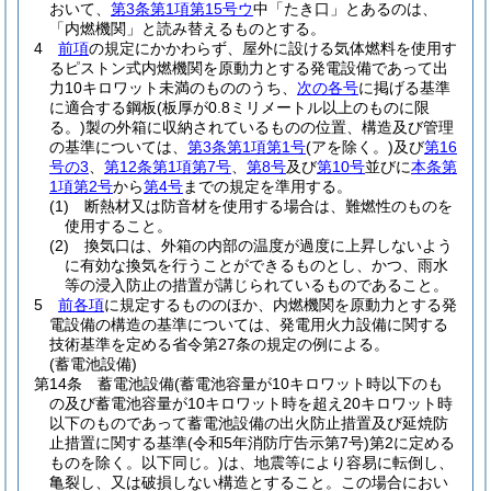
おいて、
第3条第1項第15号ウ
中「たき口」とあるのは、
「内燃機関」と読み替えるものとする。
4
前項
の規定にかかわらず、屋外に設ける気体燃料を使用す
るピストン式内燃機関を原動力とする発電設備であって出
力10キロワット未満のもののうち、
次の各号
に掲げる基準
に適合する鋼板
(板厚が0.8ミリメートル以上のものに限
る。)
製の外箱に収納されているものの位置、構造及び管理
の基準については、
第3条第1項第1号
(アを除く。)
及び
第16
号の3
、
第12条第1項第7号
、
第8号
及び
第10号
並びに
本条第
1項第2号
から
第4号
までの規定を準用する。
(1)
断熱材又は防音材を使用する場合は、難燃性のものを
使用すること。
(2)
換気口は、外箱の内部の温度が過度に上昇しないよう
に有効な換気を行うことができるものとし、かつ、雨水
等の浸入防止の措置が講じられているものであること。
5
前各項
に規定するもののほか、内燃機関を原動力とする発
電設備の構造の基準については、発電用火力設備に関する
技術基準を定める省令第27条の規定の例による。
(蓄電池設備)
第14条
蓄電池設備
(蓄電池容量が10キロワット時以下のも
の及び蓄電池容量が10キロワット時を超え20キロワット時
以下のものであって蓄電池設備の出火防止措置及び延焼防
止措置に関する基準
(令和5年消防庁告示第7号)
第2に定める
ものを除く。以下同じ。)
は、地震等により容易に転倒し、
亀裂し、又は破損しない構造とすること。
この場合におい