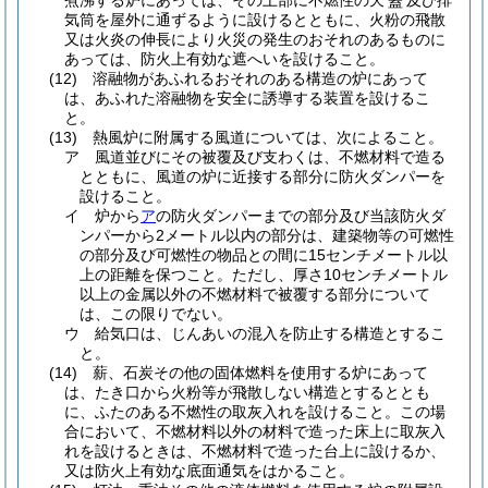
煮沸する炉にあっては、その上部に不燃性の天
及び排
蓋
気筒を屋外に通ずるように設けるとともに、火粉の飛散
又は火炎の伸長により火災の発生のおそれのあるものに
あっては、防火上有効な遮へいを設けること。
(12)
溶融物があふれるおそれのある構造の炉にあって
は、あふれた溶融物を安全に誘導する装置を設けるこ
と。
(13)
熱風炉に附属する風道については、次によること。
ア
風道並びにその被覆及び支わくは、不燃材料で造る
とともに、風道の炉に近接する部分に防火ダンパーを
設けること。
イ
炉から
ア
の防火ダンパーまでの部分及び当該防火ダ
ンパーから2メートル以内の部分は、建築物等の可燃性
の部分及び可燃性の物品との間に15センチメートル以
上の距離を保つこと。
ただし、厚さ10センチメートル
以上の金属以外の不燃材料で被覆する部分について
は、この限りでない。
ウ
給気口は、じんあいの混入を防止する構造とするこ
と。
(14)
薪、石炭その他の固体燃料を使用する炉にあって
は、たき口から火粉等が飛散しない構造とするととも
に、ふたのある不燃性の取灰入れを設けること。
この場
合において、不燃材料以外の材料で造った床上に取灰入
れを設けるときは、不燃材料で造った台上に設けるか、
又は防火上有効な底面通気をはかること。