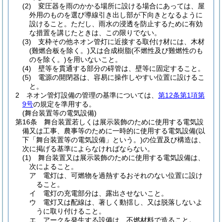
(2)
変圧器を雨のかかる場所に設ける場合にあっては、屋
外用のものを選び導線引き出し部が下向きとなるように
設けること。
ただし、雨水の浸透を防止するために有効
な措置を講じたときは、この限りでない。
(3)
支枠その他ネオン管灯に近接する取付け材には、木材
(難燃合板を除く。)
又は合成樹脂
(不燃性及び難燃性のも
のを除く。)
を用いないこと。
(4)
壁等を貫通する部分の碍管は、壁等に固定すること。
(5)
電源の開閉器は、容易に操作しやすい位置に設けるこ
と。
2
ネオン管灯設備の管理の基準については、
第12条第1項第
9号
の規定を準用する。
(舞台装置等の電気設備)
第16条
舞台装置若しくは展示装飾のために使用する電気設
備又は工事、農事等のために一時的に使用する電気設備
(以
下「舞台装置等の電気設備」という。)
の位置及び構造は、
次に掲げる基準によらなければならない。
(1)
舞台装置又は展示装飾のために使用する電気設備は、
次によること。
ア
電灯は、可燃物を過熱するおそれのない位置に設け
ること。
イ
電灯の充電部分は、露出させないこと。
ウ
電灯又は配線は、著しく動揺し、又は脱落しないよ
うに取り付けること。
エ
アークを発生する設備は、不燃材料で造ること。