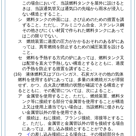
この場合において、当該燃料タンクを屋外に設けると
きは、当該通気管又は通気口の先端から雨水が浸入し
ない構造とすること。
シ
燃料タンクの外面には、さび止めのための措置を講
ずること。
ただし、アルミニウム合金、ステンレス鋼
その他さびにくい材質で作られた燃料タンクにあって
はこの限りでない。
ス
燃焼装置に過度の圧力がかかるおそれのある炉にあ
っては、異常燃焼を防止するための減圧装置を設ける
こと。
セ
燃料を予熱する方式の炉にあっては、燃料タンク又
は配管を直火で予熱しない構造とするとともに、過度
の予熱を防止する措置を講ずること。
(16)
液体燃料又はプロパンガス、石炭ガスその他の気体
燃料を使用する炉にあっては、多量の未燃焼ガスが滞留
せず、かつ、点火及び燃焼の状態が確認できる構造とす
るとともに、その配管については、次によること。
ア
金属管を使用すること。
ただし、燃焼装置、燃料タ
ンク等に接続する部分で金属管を使用することが構造
上又は使用上適当でない場合は、当該燃料に侵されな
い金属管以外の管を使用できる。
イ
接続は、ねじ接続、フランジ接続、溶接等とするこ
と。
ただし、金属管と金属管以外の管を接続する場合
にあっては、差し込み接続とすることができる。
ウ
イ
の差し込み接続による場合は、その接続部分をホ