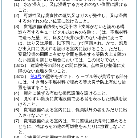
(1)
水が浸入し、又は浸透するおそれのない位置に設ける
こと。
(2)
可燃性又は腐食性の蒸気又はガスが発生し、又は滞留
するおそれのない位置に設けること。
(3)
変電設備
(消防長が火災予防上支障がないと認める構
造を有するキュービクル式のものを除く。)
は、不燃材料
で造った壁、柱、床及び天井
(天井のない場合にあって
は、はり又は屋根。以下同じ。)
で区画され、かつ、窓及
び出入口に防火戸を設ける室内に設けること。
ただし、
変電設備の周囲に有効な空間を保有する等防火上支障の
ない措置を講じた場合においては、この限りでない。
(3の2)
建築物等の部分との間に換気、点検及び整備に支
障のない距離を保つこと。
(3の3)
第3号
の壁等をダクト、ケーブル等が貫通する部分
には、すき間を不燃材料で埋める等火災予防上有効な措
置を講ずること。
(4)
屋外に通ずる有効な換気設備を設けること。
(5)
見やすい箇所に変電設備である旨を表示した標識を設
けること。
(6)
変電設備のある室内には、係員以外の者をみだりに出
入させないこと。
(7)
変電設備のある室内は、常に整理及び清掃に努めると
ともに、油ぼろその他の可燃物をみだりに放置しないこ
と。
(8)
定格電流の範囲内で使用すること。