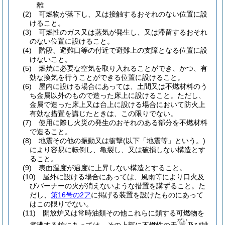
離
(2)
可燃物が落下し、又は接触するおそれのない位置に設
けること。
(3)
可燃性のガス又は蒸気が発生し、又は滞留するおそれ
のない位置に設けること。
(4)
階段、避難口等の付近で避難上の支障となる位置に設
けないこと。
(5)
燃焼に必要な空気を取り入れることができ、かつ、有
効な換気を行うことができる位置に設けること。
(6)
屋内に設ける場合にあっては、土間又は不燃材料のう
ち金属以外のもので造った床上に設けること。
ただし、
金属で造った床上又は台上に設ける場合において防火上
有効な措置を講じたときは、この限りでない。
(7)
使用に際し火災の発生のおそれのある部分を不燃材料
で造ること。
(8)
地震その他の振動又は衝撃
(以下「地震等」という。)
により容易に転倒し、亀裂し、又は破損しない構造とす
ること。
(9)
表面温度が過度に上昇しない構造とすること。
(10)
屋外に設ける場合にあっては、風雨等により口火及
びバーナーの火が消えないような措置を講ずること。
た
だし、
第16号の2ア
に掲げる装置を設けたものにあって
はこの限りでない。
(11)
開放炉又は常時油類その他これらに類する可燃物を
がい