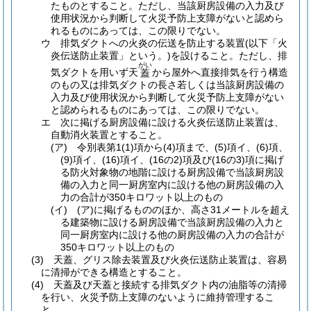
たものとすること。
ただし、当該厨房設備の入力及び
使用状況から判断して火災予防上支障がないと認めら
れるものにあっては、この限りでない。
ウ
排気ダクトへの火炎の伝送を防止する装置
(以下「火
炎伝送防止装置」という。)
を設けること。
ただし、排
がい
気ダクトを用いず天
から屋外へ直接排気を行う構造
蓋
のもの又は排気ダクトの長さ若しくは当該厨房設備の
入力及び使用状況から判断して火災予防上支障がない
と認められるものにあっては、この限りでない。
エ
次に掲げる厨房設備に設ける火炎伝送防止装置は、
自動消火装置とすること。
(ア)
令別表第1
(1)
項から
(4)
項まで、
(5)
項イ、
(6)
項、
(9)
項イ、
(16)
項イ、
(16の2)
項及び
(16の3)
項に掲げ
る防火対象物の地階に設ける厨房設備で当該厨房設
備の入力と同一厨房室内に設ける他の厨房設備の入
力の合計が350キロワット以上のもの
(イ)
(ア)
に掲げるもののほか、高さ31メートルを超え
る建築物に設ける厨房設備で当該厨房設備の入力と
同一厨房室内に設ける他の厨房設備の入力の合計が
350キロワット以上のもの
(3)
天蓋、グリス除去装置及び火炎伝送防止装置は、容易
に清掃ができる構造とすること。
(4)
天蓋及び天蓋と接続する排気ダクト内の油脂等の清掃
を行い、火災予防上支障のないように維持管理するこ
と。