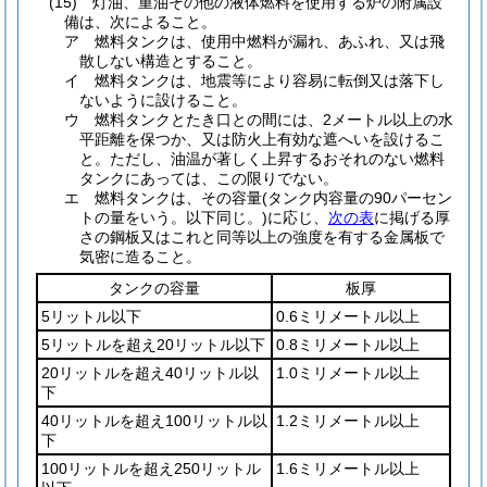
(15)
灯油、重油その他の液体燃料を使用する炉の附属設
備は、次によること。
ア
燃料タンクは、使用中燃料が漏れ、あふれ、又は飛
散しない構造とすること。
イ
燃料タンクは、地震等により容易に転倒又は落下し
ないように設けること。
ウ
燃料タンクとたき口との間には、2メートル以上の水
平距離を保つか、又は防火上有効な遮へいを設けるこ
と。
ただし、油温が著しく上昇するおそれのない燃料
タンクにあっては、この限りでない。
エ
燃料タンクは、その容量
(タンク内容量の90パーセン
トの量をいう。以下同じ。)
に応じ、
次の表
に掲げる厚
さの鋼板又はこれと同等以上の強度を有する金属板で
気密に造ること。
タンクの容量
板厚
5リットル以下
0.6ミリメートル以上
5リットルを超え20リットル以下
0.8ミリメートル以上
20リットルを超え40リットル以
1.0ミリメートル以上
下
40リットルを超え100リットル以
1.2ミリメートル以上
下
100リットルを超え250リットル
1.6ミリメートル以上