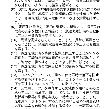
れている場合には、当該コネクターが当該電気自動車等
から外れないようにする措置を講ずること。
(8)
漏電、地絡及び制御機能の異常を自動的に検知する構
造とし、漏電、地絡又は制御機能の異常を検知した場合
には、急速充電設備を自動的に停止させる措置を講ずる
こと。
(9)
電圧及び電流を自動的に監視する構造とし、電圧又は
電流の異常を検知した場合には、急速充電設備を自動的
に停止させる措置を講ずること。
(10)
異常な高温とならないこと。
また、異常な高温とな
った場合には、急速充電設備を自動的に停止させる措置
を講ずること。
(11)
急速充電設備を手動で緊急に停止することができる
装置を、当該急速充電設備の利用者が異常を認めたとき
に、速やかに操作することができる箇所に設けること。
(12)
急速充電設備と電気自動車等の衝突を防止する措置
を講ずること。
(13)
コネクターについて、操作に伴う不時の落下を防止
する措置を講ずること。
ただし、コネクターに十分な強
度を有するものにあっては、この限りでない。
(14)
充電用ケーブルを冷却するため液体を用いるものに
あっては、当該液体が漏れた場合に、漏れた液体が内部
基板等の機器に影響を与えない構造とすること。
また、
充電用ケーブルを冷却するために用いる液体の流量及び
温度の異常を自動的に検知する構造とし、当該液体の流