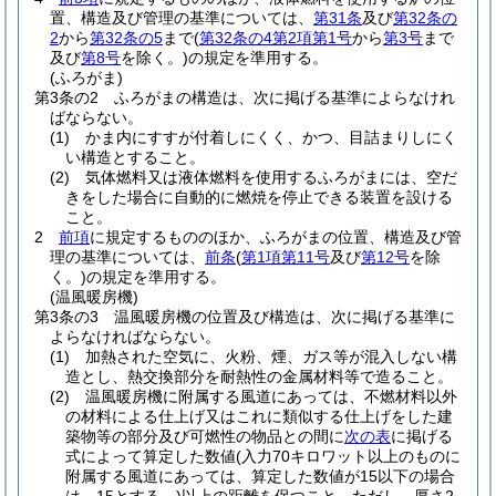
置、構造及び管理の基準については、
第31条
及び
第32条の
2
から
第32条の5
まで
(
第32条の4第2項第1号
から
第3号
まで
及び
第8号
を除く。)
の規定を準用する。
(ふろがま)
第3条の2
ふろがまの構造は、次に掲げる基準によらなけれ
ばならない。
(1)
かま内にすすが付着しにくく、かつ、目詰まりしにく
い構造とすること。
(2)
気体燃料又は液体燃料を使用するふろがまには、空だ
きをした場合に自動的に燃焼を停止できる装置を設ける
こと。
2
前項
に規定するもののほか、ふろがまの位置、構造及び管
理の基準については、
前条
(
第1項第11号
及び
第12号
を除
く。)
の規定を準用する。
(温風暖房機)
第3条の3
温風暖房機の位置及び構造は、次に掲げる基準に
よらなければならない。
(1)
加熱された空気に、火粉、煙、ガス等が混入しない構
造とし、熱交換部分を耐熱性の金属材料等で造ること。
(2)
温風暖房機に附属する風道にあっては、不燃材料以外
の材料による仕上げ又はこれに類似する仕上げをした建
築物等の部分及び可燃性の物品との間に
次の表
に掲げる
式によって算定した数値
(入力70キロワット以上のものに
附属する風道にあっては、算定した数値が15以下の場合