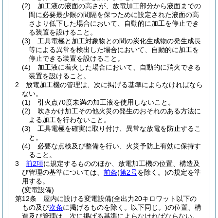
(2)
加工液の液面の高さが、放電加工部分から液面までの
間に必要最少限の間隔を保つために設定された液面の高
さより低下した場合において、自動的に加工を停止でき
る装置を設けること。
(3)
工具電極と加工対象物との間の炭化生成物の発生成長
等による異常を検出した場合において、自動的に加工を
停止できる装置を設けること。
(4)
加工液に着火した場合において、自動的に消火できる
装置を設けること。
2
放電加工機の管理は、次に掲げる基準によらなければなら
ない。
(1)
引火点70度未満の加工液を使用しないこと。
(2)
吹きかけ加工その他火災の発生のおそれのある方法に
よる加工を行わないこと。
(3)
工具電極を確実に取り付け、異常な放電を防止するこ
と。
(4)
必要な点検及び整備を行い、火災予防上有効に保持す
ること。
3
前2項
に規定するもののほか、放電加工機の位置、構造及
び管理の基準については、
前条
(
第2号
を除く。)
の規定を準
用する。
(変電設備)
第12条
屋内に設ける変電設備
(全出力20キロワット以下の
もの及び
次条
に掲げるものを除く。以下同じ。)
の位置、構
造及び管理は、次に掲げる基準によらなければならない。