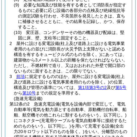
(9)
必要な知識及び技能を有する者として消防長が指定す
るものに必要に応じ設備の各部分の点検及び絶縁抵抗等
の測定試験を行わせ、不良箇所を発見したときは、直ち
に補修させるとともに、その結果を記録し、かつ、保存
すること。
(10)
変圧器、コンデンサーその他の機器及び配線は、堅
固に床、壁、支柱等に固定すること。
2
屋外に設ける変電設備
(柱上及び道路上に設ける電気事業
者用のもの並びに消防長が火災予防上支障がないと認める
構造を有するキュービクル式のものを除く。)
にあっては、
建築物から3メートル以上の距離を保たなければならない。
ただし、不燃材料で造り、又はおおわれた外壁で開口部の
ないものに面するときは、この限りでない。
3
前項
に規定するもののほか、屋外に設ける変電設備
(柱上
及び道路上に設ける電気事業者用のものを除く。)
の位置、
構造及び管理の基準については、
第1項第3号の2
及び
第5号
から
第10号
までの規定を準用する。
(急速充電設備)
第12条の2
急速充電設備
(電気を設備内部で変圧して、電気
自動車等
(電気を動力源とする自動車、原動機付自転車、船
舶、航空機その他これらに類するものをいう。以下同じ。)
にコネクター
(充電用ケーブルを電気自動車等に接続するた
めのものをいう。以下同じ。)
を用いて充電する設備
(全出
力20キロワット以下のものを除く。)
をいい、分離型のもの