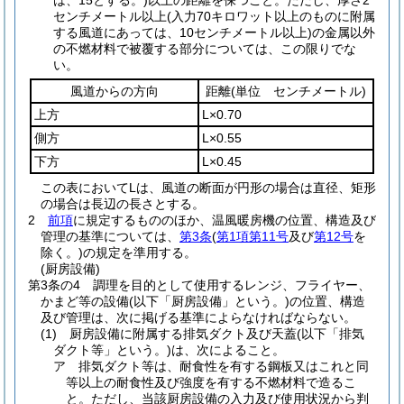
は、15とする。)
以上の距離を保つこと。
ただし、厚さ2
センチメートル以上
(入力70キロワット以上のものに附属
する風道にあっては、10センチメートル以上)
の金属以外
の不燃材料で被覆する部分については、この限りでな
い。
風道からの方向
距離
(単位 センチメートル)
上方
L×0.70
側方
L×0.55
下方
L×0.45
この表においてLは、風道の断面が円形の場合は直径、矩形
の場合は長辺の長さとする。
2
前項
に規定するもののほか、温風暖房機の位置、構造及び
管理の基準については、
第3条
(
第1項第11号
及び
第12号
を
除く。)
の規定を準用する。
(厨房設備)
第3条の4
調理を目的として使用するレンジ、フライヤー、
かまど等の設備
(以下「厨房設備」という。)
の位置、構造
及び管理は、次に掲げる基準によらなければならない。
(1)
厨房設備に附属する排気ダクト及び天蓋
(以下「排気
ダクト等」という。)
は、次によること。
ア
排気ダクト等は、耐食性を有する鋼板又はこれと同
等以上の耐食性及び強度を有する不燃材料で造るこ
と。
ただし、当該厨房設備の入力及び使用状況から判