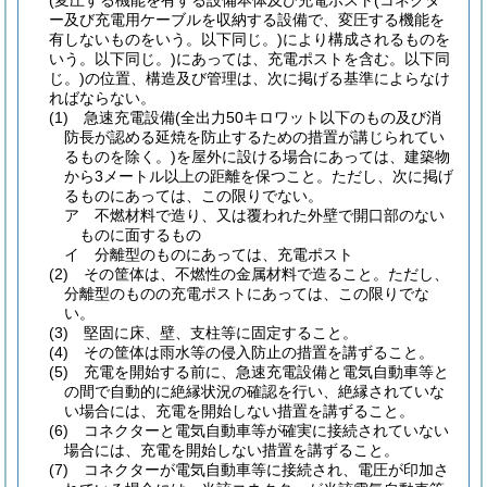
(変圧する機能を有する設備本体及び充電ポスト
(コネクタ
ー及び充電用ケーブルを収納する設備で、変圧する機能を
有しないものをいう。以下同じ。)
により構成されるものを
いう。以下同じ。)
にあっては、充電ポストを含む。以下同
じ。)
の位置、構造及び管理は、次に掲げる基準によらなけ
ればならない。
(1)
急速充電設備
(全出力50キロワット以下のもの及び消
防長が認める延焼を防止するための措置が講じられてい
るものを除く。)
を屋外に設ける場合にあっては、建築物
から3メートル以上の距離を保つこと。
ただし、次に掲げ
るものにあっては、この限りでない。
ア
不燃材料で造り、又は覆われた外壁で開口部のない
ものに面するもの
イ
分離型のものにあっては、充電ポスト
(2)
その筐体は、不燃性の金属材料で造ること。
ただし、
分離型のものの充電ポストにあっては、この限りでな
い。
(3)
堅固に床、壁、支柱等に固定すること。
(4)
その筐体は雨水等の侵入防止の措置を講ずること。
(5)
充電を開始する前に、急速充電設備と電気自動車等と
の間で自動的に絶縁状況の確認を行い、絶縁されていな
い場合には、充電を開始しない措置を講ずること。
(6)
コネクターと電気自動車等が確実に接続されていない
場合には、充電を開始しない措置を講ずること。
(7)
コネクターが電気自動車等に接続され、電圧が印加さ