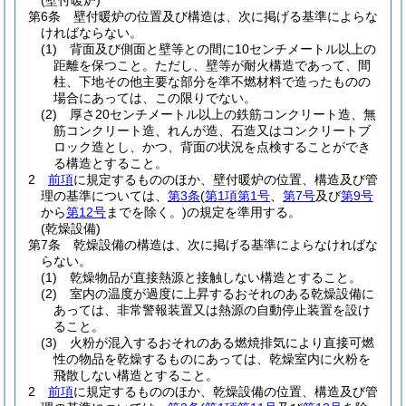
(壁付暖炉)
第6条
壁付暖炉の位置及び構造は、次に掲げる基準によらな
ければならない。
(1)
背面及び側面と壁等との間に10センチメートル以上の
距離を保つこと。
ただし、壁等が耐火構造であって、間
柱、下地その他主要な部分を準不燃材料で造ったものの
場合にあっては、この限りでない。
(2)
厚さ20センチメートル以上の鉄筋コンクリート造、無
筋コンクリート造、れんが造、石造又はコンクリートブ
ロック造とし、かつ、背面の状況を点検することができ
る構造とすること。
2
前項
に規定するもののほか、壁付暖炉の位置、構造及び管
理の基準については、
第3条
(
第1項第1号
、
第7号
及び
第9号
から
第12号
までを除く。)
の規定を準用する。
(乾燥設備)
第7条
乾燥設備の構造は、次に掲げる基準によらなければな
らない。
(1)
乾燥物品が直接熱源と接触しない構造とすること。
(2)
室内の温度が過度に上昇するおそれのある乾燥設備に
あっては、非常警報装置又は熱源の自動停止装置を設け
ること。
(3)
火粉が混入するおそれのある燃焼排気により直接可燃
性の物品を乾燥するものにあっては、乾燥室内に火粉を
飛散しない構造とすること。
2
前項
に規定するもののほか、乾燥設備の位置、構造及び管