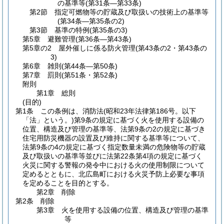
の基準等
(第31条―第33条)
第2節
指定可燃物等の貯蔵及び取扱いの技術上の基準等
(第34条―第35条の2)
第3節
基準の特例
(第35条の3)
第5章
避難管理
(第36条―第43条)
第5章の2
屋外催しに係る防火管理
(第43条の2・第43条の
3)
第6章
雑則
(第44条―第50条)
第7章
罰則
(第51条・第52条)
附則
第1章
総則
(目的)
第1条
この条例は、消防法
(昭和23年法律第186号。以下
「法」という。)
第9条の規定に基づく火を使用する設備の
位置、構造及び管理の基準等、法第9条の2の規定に基づき
住宅用防災機器の設置及び維持に関する基準等について、
法第9条の4の規定に基づく指定数量未満の危険物等の貯蔵
及び取扱いの基準等並びに法第22条第4項の規定に基づく
火災に関する警報の発令中における火の使用制限について
定めるとともに、北広島町における火災予防上必要な事項
を定めることを目的とする。
第2章
削除
第2条
削除
第3章
火を使用する設備の位置、構造及び管理の基準
等