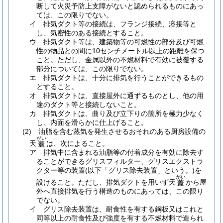
断して火災予防上支障がないと認められるものにあっ
ては、この限りでない。
イ
排気ダクト等の接続は、フランジ接続、溶接等と
し、気密性のある接続とすること。
ウ
排気ダクト等は、建築物等の可燃性の部分及び可燃
性の物品との間に10センチメートル以上の距離を保つ
こと。
ただし、金属以外の不燃材料で有効に被覆する
部分については、この限りでない。
エ
排気ダクトは、十分に排気を行うことができるもの
とすること。
オ
排気ダクトは、直接屋外に通ずるものとし、他の用
途のダクト等と接続しないこと。
カ
排気ダクトは、曲り及び立下りの箇所を極力少なく
し、内面を滑らかに仕上げること。
(2)
油脂を含む蒸気を発生させるおそれのある厨房設備の
がい
天
は、次によること。
蓋
ア
排気中に含まれる油脂等の付着成分を有効に除去す
ることができるグリスフィルター、グリスエクストラ
クター等の装置
(以下「グリス除去装置」という。)
を
がい
設けること。
ただし、排気ダクトを用いず天
から屋
蓋
外へ直接排気を行う構造のものにあっては、この限り
でない。
イ
グリス除去装置は、耐食性を有する鋼板又はこれと
同等以上の耐食性及び強度を有する不燃材料で造られ