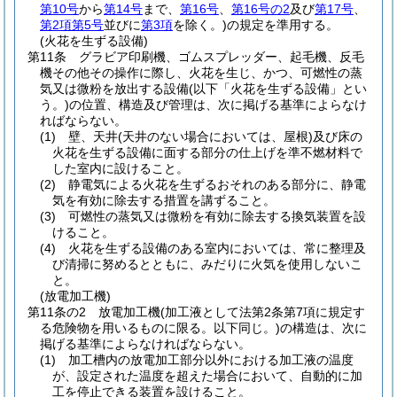
第10号
から
第14号
まで、
第16号
、
第16号の2
及び
第17号
、
第2項第5号
並びに
第3項
を除く。)
の規定を準用する。
(火花を生ずる設備)
第11条
グラビア印刷機、ゴムスプレッダー、起毛機、反毛
機その他その操作に際し、火花を生じ、かつ、可燃性の蒸
気又は微粉を放出する設備
(以下「火花を生ずる設備」とい
う。)
の位置、構造及び管理は、次に掲げる基準によらなけ
ればならない。
(1)
壁、天井
(天井のない場合においては、屋根)
及び床の
火花を生ずる設備に面する部分の仕上げを準不燃材料で
した室内に設けること。
(2)
静電気による火花を生ずるおそれのある部分に、静電
気を有効に除去する措置を講ずること。
(3)
可燃性の蒸気又は微粉を有効に除去する換気装置を設
けること。
(4)
火花を生ずる設備のある室内においては、常に整理及
び清掃に努めるとともに、みだりに火気を使用しないこ
と。
(放電加工機)
第11条の2
放電加工機
(加工液として法第2条第7項に規定す
る危険物を用いるものに限る。以下同じ。)
の構造は、次に
掲げる基準によらなければならない。
(1)
加工槽内の放電加工部分以外における加工液の温度
が、設定された温度を超えた場合において、自動的に加
工を停止できる装置を設けること。