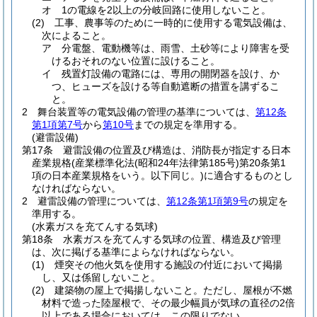
オ
1の電線を2以上の分岐回路に使用しないこと。
(2)
工事、農事等のために一時的に使用する電気設備は、
次によること。
ア
分電盤、電動機等は、雨雪、土砂等により障害を受
けるおそれのない位置に設けること。
イ
残置灯設備の電路には、専用の開閉器を設け、か
つ、ヒューズを設ける等自動遮断の措置を講ずるこ
と。
2
舞台装置等の電気設備の管理の基準については、
第12条
第1項第7号
から
第10号
までの規定を準用する。
(避雷設備)
第17条
避雷設備の位置及び構造は、消防長が指定する日本
産業規格
(産業標準化法
(昭和24年法律第185号)
第20条第1
項の日本産業規格をいう。以下同じ。)
に適合するものとし
なければならない。
2
避雷設備の管理については、
第12条第1項第9号
の規定を
準用する。
(水素ガスを充てんする気球)
第18条
水素ガスを充てんする気球の位置、構造及び管理
は、次に掲げる基準によらなければならない。
(1)
煙突その他火気を使用する施設の付近において掲揚
し、又は係留しないこと。
(2)
建築物の屋上で掲揚しないこと。
ただし、屋根が不燃
材料で造った陸屋根で、その最少幅員が気球の直径の2倍
以上である場合においては、この限りでない。