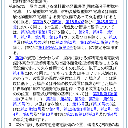
(燃料電池発電設備)
第8条の3
屋内に設ける燃料電池発電設備
(固体高分子型燃料
電池、リン酸型燃料電池、溶融炭酸塩型燃料電池又は固体
酸化物型燃料電池による発電設備であって火を使用するも
のに限る。
第3項
及び
第5項
、
第18条の2
並びに
第45条第11
号
において同じ。)
の位置、構造及び管理の基準について
は、
第3条第1項第1号
(アを除く。)
、
第2号
、
第4号
、
第5
号
、
第7号
、
第9号
、
第15号
(ウ、ス及びセを除く。)
、
第16
号
及び
第16号の3
並びに
第2項第1号
、
第12条第1項
(
第7号
を
除く。)
並びに
第13条第1項
(
第2号
を除く。)
の規定を準用す
る。
2
前項
の規定にかかわらず、屋内に設ける燃料電池発電設備
(固体高分子型燃料電池又は固体酸化物型燃料電池による発
電設備であって火を使用するものに限る。以下この項及び
第4項
において同じ。)
であって出力10キロワット未満のも
ののうち、改質器の温度が過度に上昇した場合若しくは過
度に低下した場合又は外箱の換気装置に異常が生じた場合
に自動的に燃料電池発電設備を停止できる装置を設けたも
のの位置、構造及び管理の基準については、
第3条第1項第
1号
(アを除く。)
、
第2号
、
第4号
、
第5号
、
第7号
、
第9号
、
第15号
(ウ、ス及びセを除く。)
、
第16号
及び
第16号の3
並
びに
第2項第1号
及び
第4号
、
第12条第1項第1号
、
第2号
、
第
4号
、
第8号
及び
第10号
並びに
第13条第1項第3号
及び
第4号
の規定を準用する。
3
屋外に設ける燃料電池発電設備の位置、構造及び管理の基