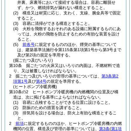
井裏、床裏等において接続する場合は、容易に離脱せ
ず、かつ、燃焼排気が漏れない構造とすること。
(2)
構造又は材質に応じ、支わく、支線、腕金具等で固定
すること。
(3)
容易に清掃ができる構造とすること。
(4)
火粉を飛散するおそれのある設備に附属するものにあ
っては、火粉の飛散を防止するための有効な装置を設け
ること。
(5)
前各号
に規定するもののほか、煙突の基準について
は、建築基準法施行令第115条第1項第1号から第3号まで
及び第2項の規定を準用する。
(掘ごたつ及びいろり)
第10条
掘ごたつの火床又はいろりの内面は、不燃材料で造
り、又は被覆しなければならない。
2
掘ごたつ及びいろりの管理の基準については、
第3条第2
項第1号
及び
第4号
の規定を準用する。
(ヒートポンプ冷暖房機)
第10条の2
ヒートポンプ冷暖房機の内燃機関の位置及び構
造は、次に掲げる基準によらなければならない。
(1)
容易に点検することができる位置に設けること。
(2)
防振のための措置を講ずること。
(3)
排気筒を設ける場合は、防火上有効な構造とするこ
と。
2
前項
に規定するもののほか、ヒートポンプ冷暖房機の内燃
機関の位置、構造及び管理の基準については、
第3条
(
第1項