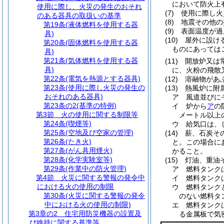
において防火上
使用に際し、火災の発生のおそれ
(7)
使用に際し火
のある器具の取扱いの基準
(8)
地震その他の
第19条
(液体燃料を使用する器
(9)
表面温度が過
具)
(10)
屋外に設け
第20条
(固体燃料を使用する器
ものにあっては
具)
第21条
(気体燃料を使用する器
(11)
開放炉又は
具)
に、火粉の飛散
第22条
(電気を熱源とする器具)
(12)
溶融物があ
第23条
(使用に際し火災の発生の
(13)
熱風炉に附
おそれのある器具)
ア
風道並びに
第23条の2
(基準の特例)
イ
炉から
ア
の
第3節
火の使用に関する制限等
メートル以上
第24条
(喫煙等)
ウ
給気口は、
第25条
(空地及び空家の管理)
(14)
薪、石炭そ
第26条
(たき火)
と。
この場合に
第27条
(がん具用煙火)
かること。
第28条
(化学実験室等)
(15)
灯油、重油
第29条
(作業中の防火管理)
ア
燃料タンク
第4節
火災に関する警報の発令中
イ
燃料タンク
における火の使用の制限
ウ
燃料タンク
第30条
(火災に関する警報の発令
のない燃料タ
中における火の使用の制限)
エ
燃料タンク
第3章の2
住宅用防災機器の設置及
る金属板で気
び維持に関する基準等