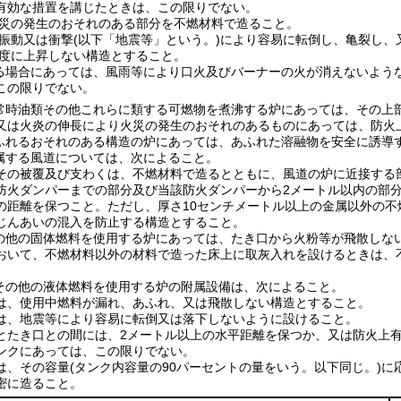
有効な措置を講じたときは、この限りでない。
災の発生のおそれのある部分を不燃材料で造ること。
振動又は衝撃
(以下「地震等」という。)
により容易に転倒し、亀裂し、
度に上昇しない構造とすること。
る場合にあっては、風雨等により口火及びバーナーの火が消えないよう
この限りでない。
常時油類その他これらに類する可燃物を煮沸する炉にあっては、その上
又は火炎の伸長により火災の発生のおそれのあるものにあっては、防火
ふれるおそれのある構造の炉にあっては、あふれた溶融物を安全に誘導
属する風道については、次によること。
その被覆及び支わくは、不燃材料で造るとともに、風道の炉に近接する
防火ダンパーまでの部分及び当該防火ダンパーから2メートル以内の部分
の距離を保つこと。
ただし、厚さ10センチメートル以上の金属以外の
じんあいの混入を防止する構造とすること。
の他の固体燃料を使用する炉にあっては、たき口から火粉等が飛散しな
おいて、不燃材料以外の材料で造った床上に取灰入れを設けるときは、
その他の液体燃料を使用する炉の附属設備は、次によること。
は、使用中燃料が漏れ、あふれ、又は飛散しない構造とすること。
は、地震等により容易に転倒又は落下しないように設けること。
とたき口との間には、2メートル以上の水平距離を保つか、又は防火上
ンクにあっては、この限りでない。
は、その容量
(タンク内容量の90パーセントの量をいう。以下同じ。)
に
密に造ること。