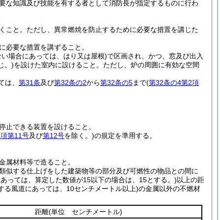
要な知識及び技能を有する者として消防長が指定するものに行わ
くこと。
ただし、異常燃焼を防止するために必要な措置を講じた
に必要な措置を講ずること。
ない場合にあっては、はり又は屋根)
で区画され、かつ、窓及び出入
じ。)
を設けた室内に設けること。
ただし、炉の周囲に有効な空間
ては、
第31条
及び
第32条の2
から
第32条の5
まで
(
第32条の4第2項
停止できる装置を設けること。
1項第11号
及び
第12号
を除く。)
の規定を準用する。
金属材料等で造ること。
類似する仕上げをした建築物等の部分及び可燃性の物品との間に
あっては、算定した数値が15以下の場合は、15とする。)
以上の距
する風道にあっては、10センチメートル以上)
の金属以外の不燃材
距離
(単位 センチメートル)