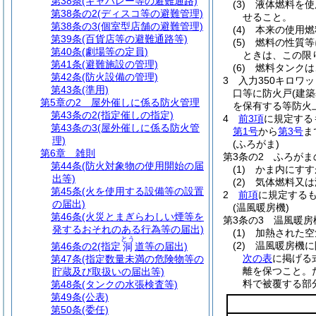
第38条
(キャバレー等の避難通路)
(3)
液体燃料を使
第38条の2
(ディスコ等の避難管理)
せること。
第38条の3
(個室型店舗の避難管理)
(4)
本来の使用燃
第39条
(百貨店等の避難通路等)
(5)
燃料の性質等
第40条
(劇場等の定員)
ときは、この限
第41条
(避難施設の管理)
(6)
燃料タンクは
第42条
(防火設備の管理)
3
入力350キロワ
第43条
(準用)
口等に防火戸
(建
第5章の2
屋外催しに係る防火管理
を保有する等防火
第43条の2
(指定催しの指定)
4
前3項
に規定する
第43条の3
(屋外催しに係る防火管
第1号
から
第3号
ま
理)
(ふろがま)
第6章
雑則
第3条の2
ふろがま
第44条
(防火対象物の使用開始の届
(1)
かま内にすす
出等)
(2)
気体燃料又は
第45条
(火を使用する設備等の設置
2
前項
に規定する
の届出)
(温風暖房機)
第46条
(火災とまぎらわしい煙等を
第3条の3
温風暖房
発するおそれのある行為等の届出)
(1)
加熱された空
とう
(2)
温風暖房機に
第46条の2
(指定
道等の届出)
洞
次の表
に掲げる
第47条
(指定数量未満の危険物等の
離を保つこと。
貯蔵及び取扱いの届出等)
料で被覆する部
第48条
(タンクの水張検査等)
第49条
(公表)
第50条
(委任)