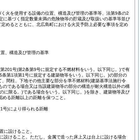
づく火を使用する設備の位置、構造及び管理の基準等、法第9条の2
規定に基づく指定数量未満の危険物等の貯蔵及び取扱いの基準等並び
て定めるとともに、北広島町における火災予防上必要な事項を定め
位置、構造及び管理の基準
第201号)
第2条第9号に規定する不燃材料をいう。以下同じ。)
で有
5条第1項第1号に規定する建築物等をいう。以下同じ。)
の部分の
て、間柱、下地その他主要な部分を準不燃材料
(建築基準法施行令
ものである場合又は当該建築物等の部分の構造が耐火構造以外の構
のに限る。)
である場合をいう。以下同じ。)
を除き、建築物等及び
認める距離以上の距離を保つこと。
1号)
により得られる距離
置に設けること。
に設けること。
ただし、金属で造った床上又は台上に設ける場合