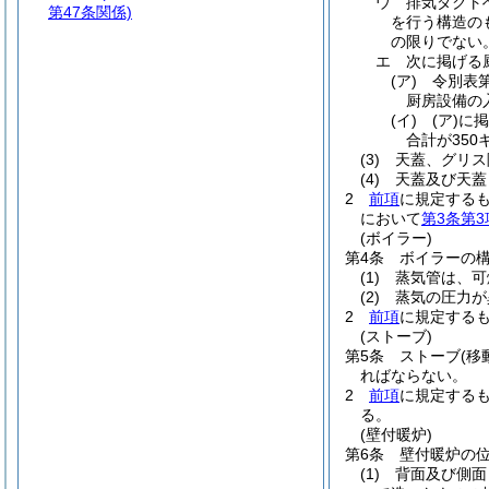
ウ
排気ダクト
第47条関係)
を行う構造の
の限りでない
エ
次に掲げる
(ア)
令別表第
厨房設備の
(イ)
(ア)
に掲
合計が35
(3)
天蓋、グリス
(4)
天蓋及び天蓋
2
前項
に規定する
において
第3条第3
(ボイラー)
第4条
ボイラーの
(1)
蒸気管は、可
(2)
蒸気の圧力が
2
前項
に規定する
(ストーブ)
第5条
ストーブ
(
ればならない。
2
前項
に規定する
る。
(壁付暖炉)
第6条
壁付暖炉の
(1)
背面及び側面