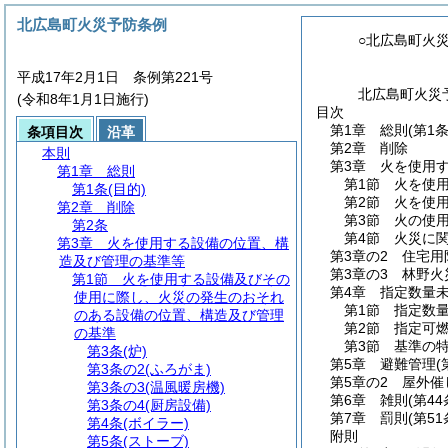
北広島町火災予防条例
○北広島町火
平成17年2月1日 条例第221号
北広島町火災
(令和8年1月1日施行)
目次
第1章
総則
(第1条
条項目次
沿革
第2章
削除
本則
第3章
火を使用
第1章
総則
第1節
火を使
第1条
(目的)
第2節
火を使
第2章
削除
第3節
火の使
第2条
第4節
火災に
第3章
火を使用する設備の位置、構
第3章の2
住宅用
造及び管理の基準等
第3章の3
林野火
第1節
火を使用する設備及びその
第4章
指定数量
使用に際し、火災の発生のおそれ
第1節
指定数
のある設備の位置、構造及び管理
第2節
指定可
の基準
第3節
基準の
第3条
(炉)
第5章
避難管理
(
第3条の2
(ふろがま)
第5章の2
屋外催
第3条の3
(温風暖房機)
第6章
雑則
(第4
第3条の4
(厨房設備)
第7章
罰則
(第5
第4条
(ボイラー)
附則
第5条
(ストーブ)