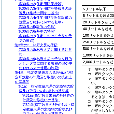
第30条の2
(住宅用防災機器)
第30条の3
(住宅用防災警報器の設
5リットル以下
置及び維持に関する基準)
5リットルを超え2
第30条の4
(住宅用防災報知設備の
設置及び維持に関する基準)
20リットルを超え
第30条の5
(設置の免除)
40リットルを超え
第30条の6
(基準の特例)
100リットルを超え
第30条の7
(住宅における火災の予
防の推進)
250リットルを超え
第3章の3
林野火災の予防
500リットルを超え
第30条の8
(林野火災に関する注意
報)
1,000リットルを超
第30条の9
(林野火災の予防を目的
2,000リットルを
とした火災に関する警報の発令中
における火の使用の制限)
オ
燃料タンク
第4章
指定数量未満の危険物及び指
カ
燃料タンク
定可燃物の貯蔵及び取扱いの技術上
キ
燃料タンク
の基準等
い。
第1節
指定数量未満の危険物の貯
ク
燃料タンク
蔵及び取扱いの技術上の基準等
ケ
燃料タンク
第31条
(指定数量未満の危険物の
るときは、金
貯蔵及び取扱いの基準)
コ
燃料タンク
第32条
(指定数量の5分の1以上指
サ
燃料タンク
定数量未満の危険物の貯蔵及び
が浸入しない
取扱いの技術上の基準等)