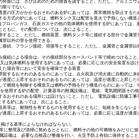
の外面には、さび止めのための措置を講ずること。
ただし、アルミニウ
の限りでない。
過度の圧力がかかるおそれのある炉にあっては、異常燃焼を防止するた
する方式の炉にあっては、燃料タンク又は配管を直火で予熱しない構造
はプロパンガス、石炭ガスその他の気体燃料を使用する炉にあっては、
とともに、その配管については、次によること。
用すること。
ただし、燃焼装置、燃料タンク等に接続する部分で金属管
属管以外の管を使用できる。
じ接続、フランジ接続、溶接等とすること。
ただし、金属管と金属管以
み接続による場合は、その接続部分をホースバンド等で締めつけること
又は気体燃料を使用する炉にあっては、必要に応じ次の安全装置を設け
えた場合等において安全を確保できる装置
滞留するおそれのあるものにあっては、点火前及び消火後に自動的に未
が過度に上昇するおそれのあるものにあっては、温度が過度に上昇した
して燃焼を制御する構造又は燃料の予熱を行う構造のものにあっては、
を使用する炉の配管、計量器等の附属設備は、電線、電気開閉器その他
するおそれのある場所には設けないこと。
ただし、電気設備に防爆工事
とする炉にあっては、次によること。
器具等は、耐熱性を有するものを使用するとともに、短絡を生じないよ
が過度に上昇するおそれのあるものにあっては、必要に応じ温度が過度
に掲げる基準によらなければならない。
常に整理及び清掃に努めるとともに、燃料その他の可燃物をみだりに放
属設備は、必要な点検及び整備を行い、火災予防上有効に保持すること