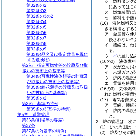
シ
燃料タンク
第32条の2
にあってはこ
第32条の3
ス
燃焼装置に
第32条の3の2
セ
燃料を予熱
第32条の4
(16)
液体燃料又
第32条の5
きる構造とする
第32条の6
ア
金属管を使
第32条の7
侵されない金
第32条の8
イ
接続は、ね
第32条の9
る。
第33条
(品名又は指定数量を異に
ウ
イ
の差し込
する危険物)
(16の2)
液体燃料
第2節
指定可燃物等の貯蔵及び取
ア
炎が立ち消
扱いの技術上の基準等
イ
未燃ガスが
第34条
(可燃性液体類等の貯蔵及
ウ
炉内の温度
び取扱いの技術上の基準等)
エ
電気を使用
第35条
(綿花類等の貯蔵又は取扱
(16の3)
気体燃料
いの技術上の基準等)
れた燃料が滞留
第35条の2
(17)
電気を熱源
第3節
基準の特例
ア
電線、接続
第35条の3
(基準の特例)
イ
炉内の温度
第5章
避難管理
と。
第36条
(劇場等の客席)
2
炉の管理は、次
第37条
(1)
炉の周囲は、
第37条の2
(基準の特例)
(2)
炉及びその附