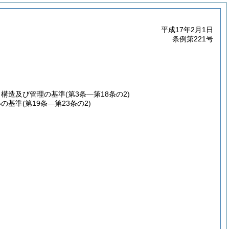
平成17年2月1日
条例第221号
、構造及び管理の基準
(第3条―第18条の2)
いの基準
(第19条―第23条の2)