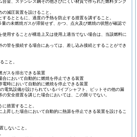
ム合金、ステンレス鋼その他さびにくい材質で作られた燃料タンク
めの減圧装置を設けること。
とするとともに、過度の予熱を防止する措置を講ずること。
多量の未燃焼ガスが滞留せず、かつ、点火及び燃焼の状態が確認で
を使用することが構造上又は使用上適当でない場合は、当該燃料に
外の管を接続する場合にあっては、差し込み接続とすることができ
。
ること。
燃ガスを排出できる装置
場合において自動的に燃焼を停止できる装置
停電時において自動的に燃焼を停止できる装置
の電気設備が設けられているパイプシャフト、ピットその他の漏
等の安全措置を講じた場合においては、この限りでない。
うに措置すること。
に上昇した場合において自動的に熱源を停止できる装置を設けるこ
置しないこと。
。