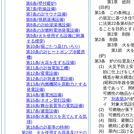
第1章
総則
第6条
(壁付暖炉)
(目的)
第7条
(乾燥設備)
第1条
この条例は
第7条の2
(サウナ設備)
の規定に基づき住
第8条
(簡易湯沸設備)
に法第22条第4
第8条の2
(給湯湯沸設備)
ることを目的とす
第8条の3
(燃料電池発電設備)
第2章
削除
第9条
(火を使用する設備に附属
第2条
削除
する煙突)
第3章
火を
第10条
(掘ごたつ及びいろり)
第1節
火
第10条の2
(ヒートポンプ冷暖房
(炉)
機)
第3条
炉の位置及
第11条
(火花を生ずる設備)
(1)
火災予防上安
第11条の2
(放電加工機)
効に仕上げをし
第12条
(変電設備)
構造が耐火構造
第12条の2
(急速充電設備)
(昭和25年政令第
第13条
(内燃機関を原動力とする
造であって、間
発電設備)
可燃性の物品か
第14条
(蓄電池設備)
ア
別表第3
の
第15条
(ネオン管灯設備)
イ
対象火気設
第16条
(舞台装置等の電気設備)
(2)
可燃物が落下
第17条
(避雷設備)
(3)
可燃性のガス
第18条
(水素ガスを充てんする気
(4)
階段、避難口
球)
(5)
燃焼に必要な
第18条の2
(基準の特例)
(6)
屋内に設ける
第2節
火を使用する器具及びその