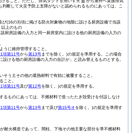
設けること。
ただし、排気ダクトを用いず天
から屋外へ直接排気
蓋
ら判断して火災予防上支障がないと認められるものにあっては、こ
及び
(16の3)
項に掲げる防火対象物の地階に設ける厨房設備で当該
ト以上のもの
当該厨房設備の入力と同一厨房室内に設ける他の厨房設備の入力の
。
ように維持管理すること。
1項第11号
から
第13号
までを除く。)
の規定を準用する。
この場合
に設ける他の厨房設備の入力の合計が」と読み替えるものとする。
いそう土その他の遮熱材料で有効に被覆すること。
ること。
1項第11号
及び
第12号
を除く。)
の規定を準用する。
するものにあっては、不燃材料で造ったたき殻受けを付設しなけ
1項第11号
から
第13号
まで及び
第15号オ
を除く。)
の規定を準用す
が耐火構造であって、間柱、下地その他主要な部分を準不燃材料