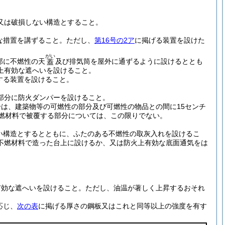
又は破損しない構造とすること。
な措置を講ずること。
ただし、
第16号の2ア
に掲げる装置を設けた
がい
部に不燃性の天
及び排気筒を屋外に通ずるように設けるととも
蓋
上有効な遮へいを設けること。
する装置を設けること。
部分に防火ダンパーを設けること。
は、建築物等の可燃性の部分及び可燃性の物品との間に15センチ
不燃材料で被覆する部分については、この限りでない。
い構造とするとともに、ふたのある不燃性の取灰入れを設けるこ
不燃材料で造った台上に設けるか、又は防火上有効な底面通気をは
有効な遮へいを設けること。
ただし、油温が著しく上昇するおそれ
応じ、
次の表
に掲げる厚さの鋼板又はこれと同等以上の強度を有す