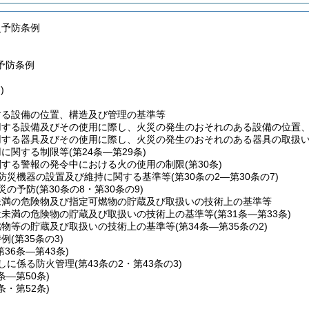
災予防条例
予防条例
)
する設備の位置、構造及び管理の基準等
用する設備及びその使用に際し、火災の発生のおそれのある設備の位置
用する器具及びその使用に際し、火災の発生のおそれのある器具の取扱
用に関する制限等
(第24条―第29条)
関する警報の発令中における火の使用の制限
(第30条)
防災機器の設置及び維持に関する基準等
(第30条の2―第30条の7)
災の予防
(第30条の8・第30条の9)
未満の危険物及び指定可燃物の貯蔵及び取扱いの技術上の基準等
量未満の危険物の貯蔵及び取扱いの技術上の基準等
(第31条―第33条)
燃物等の貯蔵及び取扱いの技術上の基準等
(第34条―第35条の2)
特例
(第35条の3)
第36条―第43条)
しに係る防火管理
(第43条の2・第43条の3)
4条―第50条)
1条・第52条)