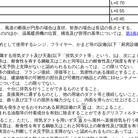
L×0.70
L×0.55
L×0.45
は、風道の断面が円形の場合は直径、矩形の場合は長辺の長さとする。
もののほか、温風暖房機の位置、構造及び管理の基準については、
第3条
的として使用するレンジ、フライヤー、かまど等の設備
(以下「厨房設備
属する排気ダクト及び天蓋
(以下「排気ダクト等」という。)
は、次によ
等は、耐食性を有する鋼板又はこれと同等以上の耐食性及び強度を有す
火災予防上支障がないと認められるものにあっては、この限りでない。
等の接続は、フランジ接続、溶接等とし、気密性のある接続とすること
等は、建築物等の可燃性の部分及び可燃性の物品との間に10センチメー
については、この限りでない。
は、十分に排気を行うことができるものとすること。
は、直接屋外に通ずるものとし、他の用途のダクト等と接続しないこと
は、曲り及び立下りの箇所を極力少なくし、内面を滑らかに仕上げるこ
がい
気を発生させるおそれのある厨房設備の天
は、次によること。
蓋
まれる油脂等の付着成分を有効に除去することができるグリスフィルタ
がい
ること。
ただし、排気ダクトを用いず天
から屋外へ直接排気を行う
蓋
装置は、耐食性を有する鋼板又はこれと同等以上の耐食性及び強度を有
状況から判断して火災予防上支障がないと認められるものにあっては、