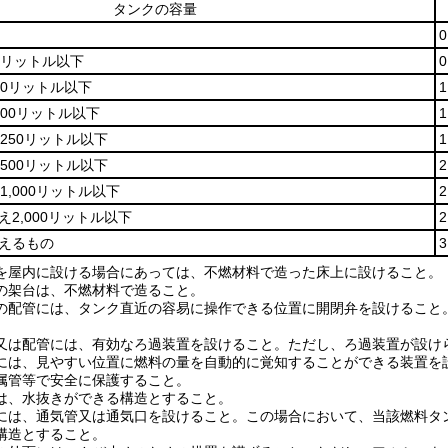
タンクの容量
0リットル以下
40リットル以下
100リットル以下
250リットル以下
500リットル以下
1,000リットル以下
え2,000リットル以下
超えるもの
を屋内に設ける場合にあっては、不燃材料で造った床上に設けること。
の架台は、不燃材料で造ること。
の配管には、タンク直近の容易に操作できる位置に開閉弁を設けること
又は配管には、有効なろ過装置を設けること。
ただし、ろ過装置が設け
には、見やすい位置に燃料の量を自動的に覚知することができる装置を
属管等で安全に保護すること。
は、水抜きができる構造とすること。
には、通気管又は通気口を設けること。
この場合において、当該燃料タ
構造とすること。