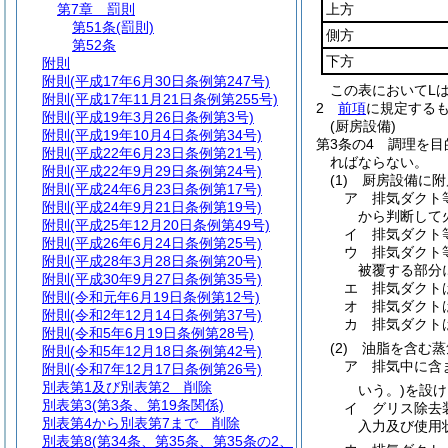
第7章
罰則
上方
第51条
(罰則)
側方
第52条
下方
附則
附則
(平成17年6月30日条例第247号)
この表においてL
附則
(平成17年11月21日条例第255号)
2
前項
に規定する
附則
(平成19年3月26日条例第3号)
(厨房設備)
附則
(平成19年10月4日条例第34号)
第3条の4
調理を目
附則
(平成22年6月23日条例第21号)
ればならない。
附則
(平成22年9月29日条例第24号)
(1)
厨房設備に附
附則
(平成24年6月23日条例第17号)
ア
排気ダクト
附則
(平成24年9月21日条例第19号)
から判断して
附則
(平成25年12月20日条例第49号)
イ
排気ダクト
附則
(平成26年6月24日条例第25号)
ウ
排気ダクト
附則
(平成28年3月28日条例第20号)
被覆する部分
附則
(平成30年9月27日条例第35号)
エ
排気ダクト
附則
(令和元年6月19日条例第12号)
オ
排気ダクト
附則
(令和2年12月14日条例第37号)
カ
排気ダクト
附則
(令和5年6月19日条例第28号)
(2)
油脂を含む蒸
附則
(令和5年12月18日条例第42号)
ア
排気中に含
附則
(令和7年12月17日条例第26号)
別表第1及び別表第2
削除
いう。)
を設け
別表第3
(第3条、第19条関係)
イ
グリス除去
別表第4から別表第7まで
削除
入力及び使用
別表第8
(第34条、第35条、第35条の2、