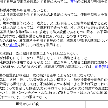
用する炉及び電気を熱源とする炉にあっては、
前号
の点検及び整備を必
料以外の燃料を使用しないこと。
により異常燃焼を生ずるおそれのある炉にあっては、使用中監視人を置
りでない。
、燃料の性質等に応じ、遮光し、又は転倒若しくは衝撃を防止するため
ット以上の炉にあっては、不燃材料で造った壁、柱、床及び天井
(天井の
築基準法第2条第9号の2ロに規定する防火設備であるものに限る。以下同
上支障のない措置を講じた場合においては、この限りでない。
もののほか、液体燃料を使用する炉の位置、構造及び管理の基準につい
で及び
第8号
を除く。)
の規定を準用する。
の構造は、次に掲げる基準によらなければならない。
が付着しにくく、かつ、目詰まりしにくい構造とすること。
液体燃料を使用するふろがまには、空だきをした場合に自動的に燃焼を
もののほか、ふろがまの位置、構造及び管理の基準については、
前条
(
第
機の位置及び構造は、次に掲げる基準によらなければならない。
気に、火粉、煙、ガス等が混入しない構造とし、熱交換部分を耐熱性の
附属する風道にあっては、不燃材料以外の材料による仕上げ又はこれに
式によって算定した数値
(入力70キロワット以上のものに附属する風道に
ただし、厚さ2センチメートル以上
(入力70キロワット以上のものに附属
分については、この限りでない。
風道からの方向