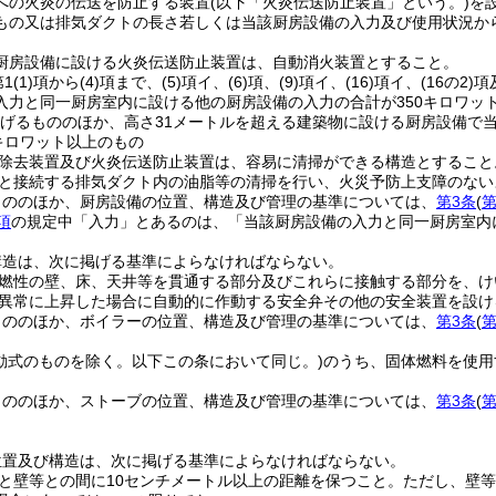
への火炎の伝送を防止する装置
(以下「火炎伝送防止装置」という。)
を
もの又は排気ダクトの長さ若しくは当該厨房設備の入力及び使用状況か
。
厨房設備に設ける火炎伝送防止装置は、自動消火装置とすること。
1
(1)
項から
(4)
項まで、
(5)
項イ、
(6)
項、
(9)
項イ、
(16)
項イ、
(16の2)
項
入力と同一厨房室内に設ける他の厨房設備の入力の合計が350キロワッ
げるもののほか、高さ31メートルを超える建築物に設ける厨房設備で
0キロワット以上のもの
除去装置及び火炎伝送防止装置は、容易に清掃ができる構造とすること
と接続する排気ダクト内の油脂等の清掃を行い、火災予防上支障のない
もののほか、厨房設備の位置、構造及び管理の基準については、
第3条
(
第
項
の規定中「入力」とあるのは、「当該厨房設備の入力と同一厨房室内
構造は、次に掲げる基準によらなければならない。
燃性の壁、床、天井等を貫通する部分及びこれらに接触する部分を、け
異常に上昇した場合に自動的に作動する安全弁その他の安全装置を設け
もののほか、ボイラーの位置、構造及び管理の基準については、
第3条
(
第
移動式のものを除く。以下この条において同じ。)
のうち、固体燃料を使用
もののほか、ストーブの位置、構造及び管理の基準については、
第3条
(
第
位置及び構造は、次に掲げる基準によらなければならない。
と壁等との間に10センチメートル以上の距離を保つこと。
ただし、壁等