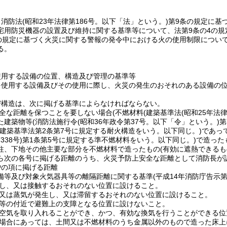
、消防法
(昭和23年法律第186号。以下「法」という。)
第9条の規定に基
宅用防災機器の設置及び維持に関する基準等について、法第9条の4の
項の規定に基づく火災に関する警報の発令中における火の使用制限につい
る。
使用する設備の位置、構造及び管理の基準等
を使用する設備及びその使用に際し、火災の発生のおそれのある設備の
び構造は、次に掲げる基準によらなければならない。
全な距離を保つことを要しない場合
(不燃材料
(建築基準法
(昭和25年法律
た建築物等
(消防法施行令
(昭和36年政令第37号。以下「令」という。)
第
(建築基準法第2条第7号に規定する耐火構造をいう。以下同じ。)
であっ
338号)
第1条第5号に規定する準不燃材料をいう。以下同じ。)
で造った
柱、下地その他主要な部分を不燃材料で造ったもの
(有効に遮熱できるも
ら次の各号に掲げる距離のうち、火災予防上安全な距離として消防長が
炉の項に掲げる距離
備等及び対象火気器具等の離隔距離に関する基準
(平成14年消防庁告示第
し、又は接触するおそれのない位置に設けること。
又は蒸気が発生し、又は滞留するおそれのない位置に設けること。
等の付近で避難上の支障となる位置に設けないこと。
空気を取り入れることができ、かつ、有効な換気を行うことができる位
場合にあっては、土間又は不燃材料のうち金属以外のもので造った床上