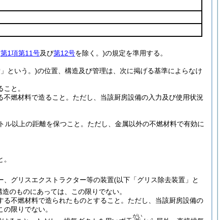
(
第1項第11号
及び
第12号
を除く。)
の規定を準用する。
」という。)
の位置、構造及び管理は、次に掲げる基準によらなけ
ること。
る不燃材料で造ること。
ただし、当該厨房設備の入力及び使用状況
。
トル以上の距離を保つこと。
ただし、金属以外の不燃材料で有効に
。
と。
ー、グリスエクストラクター等の装置
(以下「グリス除去装置」と
構造のものにあっては、この限りでない。
する不燃材料で造られたものとすること。
ただし、当該厨房設備の
この限りでない。
がい