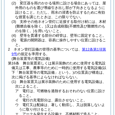
(2)
変圧器を雨のかかる場所に設ける場合にあっては、屋
外用のものを選び導線引き出し部が下向きとなるように
設けること。
ただし、雨水の浸透を防止するために有効
な措置を講じたときは、この限りでない。
(3)
支枠その他ネオン管灯に近接する取付け材には、木材
(難燃合板を除く。)
又は合成樹脂
(不燃性及び難燃性のも
のを除く。)
を用いないこと。
(4)
壁等を貫通する部分の碍管は、壁等に固定すること。
(5)
電源の開閉器は、容易に操作しやすい位置に設けるこ
と。
2
ネオン管灯設備の管理の基準については、
第12条第1項第
9号
の規定を準用する。
(舞台装置等の電気設備)
第16条
舞台装置若しくは展示装飾のために使用する電気設
備又は工事、農事等のために一時的に使用する電気設備
(以
下「舞台装置等の電気設備」という。)
の位置及び構造は、
次に掲げる基準によらなければならない。
(1)
舞台装置又は展示装飾のために使用する電気設備は、
次によること。
ア
電灯は、可燃物を過熱するおそれのない位置に設け
ること。
イ
電灯の充電部分は、露出させないこと。
ウ
電灯又は配線は、著しく動揺し、又は脱落しないよ
うに取り付けること。
エ
アークを発生する設備は、不燃材料で造ること。