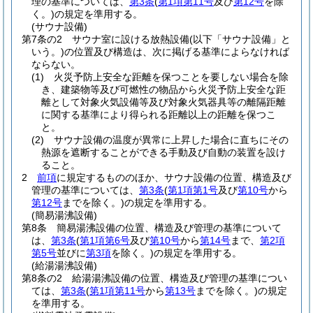
理の基準については、
第3条
(
第1項第11号
及び
第12号
を除
く。)
の規定を準用する。
(サウナ設備)
第7条の2
サウナ室に設ける放熱設備
(以下「サウナ設備」と
いう。)
の位置及び構造は、次に掲げる基準によらなければ
ならない。
(1)
火災予防上安全な距離を保つことを要しない場合を除
き、建築物等及び可燃性の物品から火災予防上安全な距
離として対象火気設備等及び対象火気器具等の離隔距離
に関する基準により得られる距離以上の距離を保つこ
と。
(2)
サウナ設備の温度が異常に上昇した場合に直ちにその
熱源を遮断することができる手動及び自動の装置を設け
ること。
2
前項
に規定するもののほか、サウナ設備の位置、構造及び
管理の基準については、
第3条
(
第1項第1号
及び
第10号
から
第12号
までを除く。)
の規定を準用する。
(簡易湯沸設備)
第8条
簡易湯沸設備の位置、構造及び管理の基準について
は、
第3条
(
第1項第6号
及び
第10号
から
第14号
まで、
第2項
第5号
並びに
第3項
を除く。)
の規定を準用する。
(給湯湯沸設備)
第8条の2
給湯湯沸設備の位置、構造及び管理の基準につい
ては、
第3条
(
第1項第11号
から
第13号
までを除く。)
の規定
を準用する。