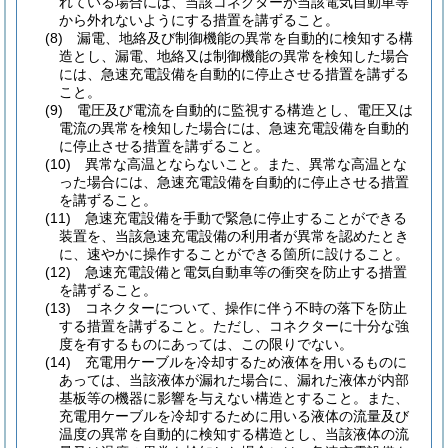
れている場合には、当該コネクターが当該電気自動車等
から外れないようにする措置を講ずること。
(8)
漏電、地絡及び制御機能の異常を自動的に検知する構
造とし、漏電、地絡又は制御機能の異常を検知した場合
には、急速充電設備を自動的に停止させる措置を講ずる
こと。
(9)
電圧及び電流を自動的に監視する構造とし、電圧又は
電流の異常を検知した場合には、急速充電設備を自動的
に停止させる措置を講ずること。
(10)
異常な高温とならないこと。
また、異常な高温とな
った場合には、急速充電設備を自動的に停止させる措置
を講ずること。
(11)
急速充電設備を手動で緊急に停止することができる
装置を、当該急速充電設備の利用者が異常を認めたとき
に、速やかに操作することができる箇所に設けること。
(12)
急速充電設備と電気自動車等の衝突を防止する措置
を講ずること。
(13)
コネクターについて、操作に伴う不時の落下を防止
する措置を講ずること。
ただし、コネクターに十分な強
度を有するものにあっては、この限りでない。
(14)
充電用ケーブルを冷却するため液体を用いるものに
あっては、当該液体が漏れた場合に、漏れた液体が内部
基板等の機器に影響を与えない構造とすること。
また、
充電用ケーブルを冷却するために用いる液体の流量及び
温度の異常を自動的に検知する構造とし、当該液体の流