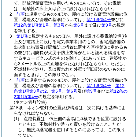
て、開放形鉛蓄電池を用いたものにあっては、その電槽
は、耐酸性の床上又は台上に設けなければならない。
2
前項
に規定するもののほか、屋内に設ける蓄電池設備の位
置、構造及び管理の基準については、
第11条第4号
並びに
第12条第1項第1号
、
第3号
から
第6号
まで及び
第9号
の規定
を準用する。
3
第1項
に規定するもののほか、屋外に設ける蓄電池設備
(柱
上及び道路上に設ける電気事業者用のもの、蓄電池設備の
出火防止措置及び延焼防止措置に関する基準第3に定めるも
の並びに消防長が火災予防上支障がないと認める構造を有
するキュービクル式のものを除く。)
にあっては、建築物か
ら3メートル以上の距離を保たなければならない。
ただし、
不燃材料で造り、又は覆われた外壁で開口部のないものに
面するときは、この限りでない。
4
前項
に規定するもののほか、屋外に設ける蓄電池設備の位
置、構造及び管理の基準については、
第11条第4号
、
第12
条第1項第3号の2
、
第5号
、
第6号
及び
第9号
並びに
第12条の
2第1項第4号
の規定を準用する。
(ネオン管灯設備)
第15条
ネオン管灯の位置及び構造は、次に掲げる基準によ
らなければならない。
(1)
点滅装置は、低圧側の容易に点検できる位置に設ける
とともに、不燃材料で造った覆いを設けること。
ただ
し、無接点継電器を使用するものにあっては、この限り
でない。