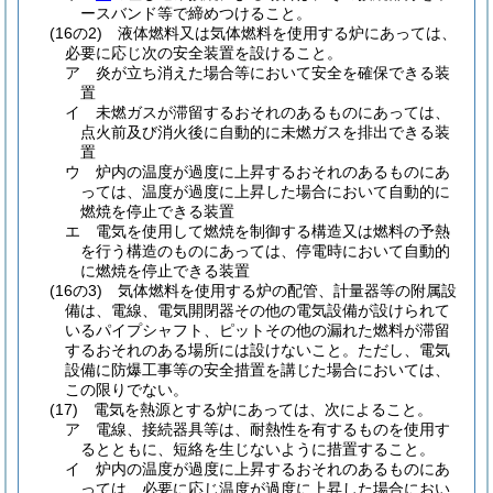
ースバンド等で締めつけること。
(16の2)
液体燃料又は気体燃料を使用する炉にあっては、
必要に応じ次の安全装置を設けること。
ア
炎が立ち消えた場合等において安全を確保できる装
置
イ
未燃ガスが滞留するおそれのあるものにあっては、
点火前及び消火後に自動的に未燃ガスを排出できる装
置
ウ
炉内の温度が過度に上昇するおそれのあるものにあ
っては、温度が過度に上昇した場合において自動的に
燃焼を停止できる装置
エ
電気を使用して燃焼を制御する構造又は燃料の予熱
を行う構造のものにあっては、停電時において自動的
に燃焼を停止できる装置
(16の3)
気体燃料を使用する炉の配管、計量器等の附属設
備は、電線、電気開閉器その他の電気設備が設けられて
いるパイプシャフト、ピットその他の漏れた燃料が滞留
するおそれのある場所には設けないこと。
ただし、電気
設備に防爆工事等の安全措置を講じた場合においては、
この限りでない。
(17)
電気を熱源とする炉にあっては、次によること。
ア
電線、接続器具等は、耐熱性を有するものを使用す
るとともに、短絡を生じないように措置すること。
イ
炉内の温度が過度に上昇するおそれのあるものにあ
っては、必要に応じ温度が過度に上昇した場合におい