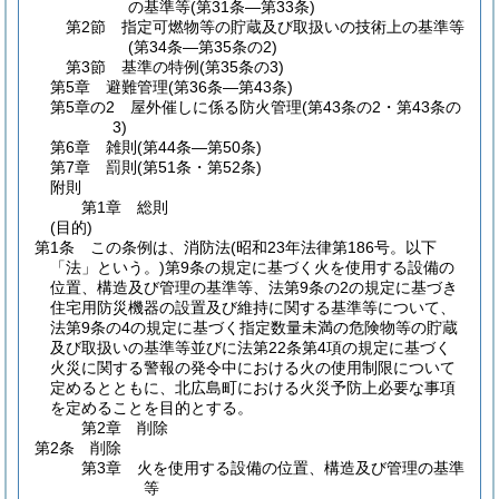
の基準等
(第31条―第33条)
第2節
指定可燃物等の貯蔵及び取扱いの技術上の基準等
(第34条―第35条の2)
第3節
基準の特例
(第35条の3)
第5章
避難管理
(第36条―第43条)
第5章の2
屋外催しに係る防火管理
(第43条の2・第43条の
3)
第6章
雑則
(第44条―第50条)
第7章
罰則
(第51条・第52条)
附則
第1章
総則
(目的)
第1条
この条例は、消防法
(昭和23年法律第186号。以下
「法」という。)
第9条の規定に基づく火を使用する設備の
位置、構造及び管理の基準等、法第9条の2の規定に基づき
住宅用防災機器の設置及び維持に関する基準等について、
法第9条の4の規定に基づく指定数量未満の危険物等の貯蔵
及び取扱いの基準等並びに法第22条第4項の規定に基づく
火災に関する警報の発令中における火の使用制限について
定めるとともに、北広島町における火災予防上必要な事項
を定めることを目的とする。
第2章
削除
第2条
削除
第3章
火を使用する設備の位置、構造及び管理の基準
等