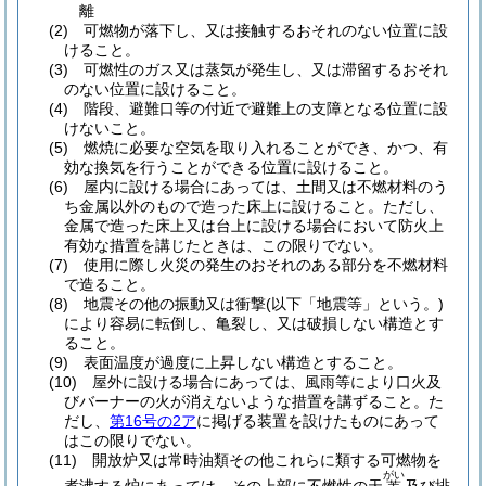
離
(2)
可燃物が落下し、又は接触するおそれのない位置に設
けること。
(3)
可燃性のガス又は蒸気が発生し、又は滞留するおそれ
のない位置に設けること。
(4)
階段、避難口等の付近で避難上の支障となる位置に設
けないこと。
(5)
燃焼に必要な空気を取り入れることができ、かつ、有
効な換気を行うことができる位置に設けること。
(6)
屋内に設ける場合にあっては、土間又は不燃材料のう
ち金属以外のもので造った床上に設けること。
ただし、
金属で造った床上又は台上に設ける場合において防火上
有効な措置を講じたときは、この限りでない。
(7)
使用に際し火災の発生のおそれのある部分を不燃材料
で造ること。
(8)
地震その他の振動又は衝撃
(以下「地震等」という。)
により容易に転倒し、亀裂し、又は破損しない構造とす
ること。
(9)
表面温度が過度に上昇しない構造とすること。
(10)
屋外に設ける場合にあっては、風雨等により口火及
びバーナーの火が消えないような措置を講ずること。
た
だし、
第16号の2ア
に掲げる装置を設けたものにあって
はこの限りでない。
(11)
開放炉又は常時油類その他これらに類する可燃物を
がい