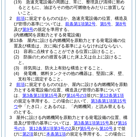
(19)
急速充電設備の周囲は、常に、整理及び清掃に努め
るとともに、油ぼろその他の可燃物をみだりに放置しな
いこと。
2
前項
に規定するもののほか、急速充電設備の位置、構造及
び管理の基準については、
前条第1項第2号
、
第5号
、
第8号
及び
第9号
の規定を準用する。
(内燃機関を原動力とする発電設備)
第13条
屋内に設ける内燃機関を原動力とする発電設備の位
置及び構造は、次に掲げる基準によらなければならない。
(1)
容易に点検することができる位置に設けること。
(2)
防振のための措置を講じた床上又は台上に設けるこ
と。
(3)
排気筒は、防火上有効な構造とすること。
(4)
発電機、燃料タンクその他の機器は、堅固に床、壁、
支柱等に固定すること。
2
前項
に規定するもののほか、屋内に設ける内燃機関を原動
力とする発電設備の位置、構造及び管理の基準について
は、
第3条第1項第15号
及び
第16号の3
並びに
第12条第1項
の規定を準用する。
この場合において、
第3条第1項第15号
ウ
中「たき口」とあるのは、「内燃機関」と読み替えるも
のとする。
3
屋外に設ける内燃機関を原動力とする発電設備の位置、構
造及び管理の基準については、
第3条第1項第15号
及び
第16
号の3
、
第12条第1項第3号の2
及び
第5号
から
第10号
まで並
びに
第2項
並びに
本条第1項
の規定を準用する。
この場合に