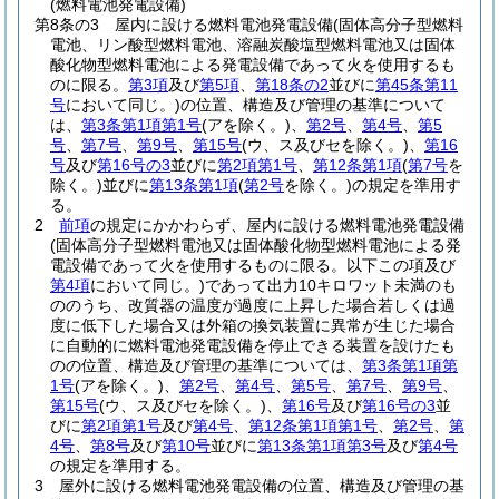
(燃料電池発電設備)
第8条の3
屋内に設ける燃料電池発電設備
(固体高分子型燃料
電池、リン酸型燃料電池、溶融炭酸塩型燃料電池又は固体
酸化物型燃料電池による発電設備であって火を使用するも
のに限る。
第3項
及び
第5項
、
第18条の2
並びに
第45条第11
号
において同じ。)
の位置、構造及び管理の基準について
は、
第3条第1項第1号
(アを除く。)
、
第2号
、
第4号
、
第5
号
、
第7号
、
第9号
、
第15号
(ウ、ス及びセを除く。)
、
第16
号
及び
第16号の3
並びに
第2項第1号
、
第12条第1項
(
第7号
を
除く。)
並びに
第13条第1項
(
第2号
を除く。)
の規定を準用す
る。
2
前項
の規定にかかわらず、屋内に設ける燃料電池発電設備
(固体高分子型燃料電池又は固体酸化物型燃料電池による発
電設備であって火を使用するものに限る。以下この項及び
第4項
において同じ。)
であって出力10キロワット未満のも
ののうち、改質器の温度が過度に上昇した場合若しくは過
度に低下した場合又は外箱の換気装置に異常が生じた場合
に自動的に燃料電池発電設備を停止できる装置を設けたも
のの位置、構造及び管理の基準については、
第3条第1項第
1号
(アを除く。)
、
第2号
、
第4号
、
第5号
、
第7号
、
第9号
、
第15号
(ウ、ス及びセを除く。)
、
第16号
及び
第16号の3
並
びに
第2項第1号
及び
第4号
、
第12条第1項第1号
、
第2号
、
第
4号
、
第8号
及び
第10号
並びに
第13条第1項第3号
及び
第4号
の規定を準用する。
3
屋外に設ける燃料電池発電設備の位置、構造及び管理の基