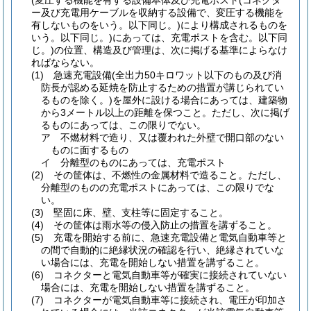
(変圧する機能を有する設備本体及び充電ポスト
(コネクタ
ー及び充電用ケーブルを収納する設備で、変圧する機能を
有しないものをいう。以下同じ。)
により構成されるものを
いう。以下同じ。)
にあっては、充電ポストを含む。以下同
じ。)
の位置、構造及び管理は、次に掲げる基準によらなけ
ればならない。
(1)
急速充電設備
(全出力50キロワット以下のもの及び消
防長が認める延焼を防止するための措置が講じられてい
るものを除く。)
を屋外に設ける場合にあっては、建築物
から3メートル以上の距離を保つこと。
ただし、次に掲げ
るものにあっては、この限りでない。
ア
不燃材料で造り、又は覆われた外壁で開口部のない
ものに面するもの
イ
分離型のものにあっては、充電ポスト
(2)
その筐体は、不燃性の金属材料で造ること。
ただし、
分離型のものの充電ポストにあっては、この限りでな
い。
(3)
堅固に床、壁、支柱等に固定すること。
(4)
その筐体は雨水等の侵入防止の措置を講ずること。
(5)
充電を開始する前に、急速充電設備と電気自動車等と
の間で自動的に絶縁状況の確認を行い、絶縁されていな
い場合には、充電を開始しない措置を講ずること。
(6)
コネクターと電気自動車等が確実に接続されていない
場合には、充電を開始しない措置を講ずること。
(7)
コネクターが電気自動車等に接続され、電圧が印加さ