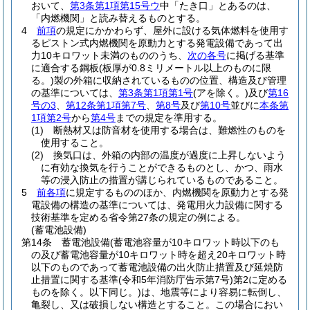
おいて、
第3条第1項第15号ウ
中「たき口」とあるのは、
「内燃機関」と読み替えるものとする。
4
前項
の規定にかかわらず、屋外に設ける気体燃料を使用す
るピストン式内燃機関を原動力とする発電設備であって出
力10キロワット未満のもののうち、
次の各号
に掲げる基準
に適合する鋼板
(板厚が0.8ミリメートル以上のものに限
る。)
製の外箱に収納されているものの位置、構造及び管理
の基準については、
第3条第1項第1号
(アを除く。)
及び
第16
号の3
、
第12条第1項第7号
、
第8号
及び
第10号
並びに
本条第
1項第2号
から
第4号
までの規定を準用する。
(1)
断熱材又は防音材を使用する場合は、難燃性のものを
使用すること。
(2)
換気口は、外箱の内部の温度が過度に上昇しないよう
に有効な換気を行うことができるものとし、かつ、雨水
等の浸入防止の措置が講じられているものであること。
5
前各項
に規定するもののほか、内燃機関を原動力とする発
電設備の構造の基準については、発電用火力設備に関する
技術基準を定める省令第27条の規定の例による。
(蓄電池設備)
第14条
蓄電池設備
(蓄電池容量が10キロワット時以下のも
の及び蓄電池容量が10キロワット時を超え20キロワット時
以下のものであって蓄電池設備の出火防止措置及び延焼防
止措置に関する基準
(令和5年消防庁告示第7号)
第2に定める
ものを除く。以下同じ。)
は、地震等により容易に転倒し、
亀裂し、又は破損しない構造とすること。
この場合におい