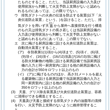
たものとすること。
ただし、当該厨房設備の入力及び
使用状況から判断して火災予防上支障がないと認めら
れるものにあっては、この限りでない。
ウ
排気ダクトへの火炎の伝送を防止する装置
(以下「火
炎伝送防止装置」という。)
を設けること。
ただし、排
がい
気ダクトを用いず天
から屋外へ直接排気を行う構造
蓋
のもの又は排気ダクトの長さ若しくは当該厨房設備の
入力及び使用状況から判断して火災予防上支障がない
と認められるものにあっては、この限りでない。
エ
次に掲げる厨房設備に設ける火炎伝送防止装置は、
自動消火装置とすること。
(ア)
令別表第1
(1)
項から
(4)
項まで、
(5)
項イ、
(6)
項、
(9)
項イ、
(16)
項イ、
(16の2)
項及び
(16の3)
項に掲げ
る防火対象物の地階に設ける厨房設備で当該厨房設
備の入力と同一厨房室内に設ける他の厨房設備の入
力の合計が350キロワット以上のもの
(イ)
(ア)
に掲げるもののほか、高さ31メートルを超え
る建築物に設ける厨房設備で当該厨房設備の入力と
同一厨房室内に設ける他の厨房設備の入力の合計が
350キロワット以上のもの
(3)
天蓋、グリス除去装置及び火炎伝送防止装置は、容易
に清掃ができる構造とすること。
(4)
天蓋及び天蓋と接続する排気ダクト内の油脂等の清掃
を行い、火災予防上支障のないように維持管理するこ
と。