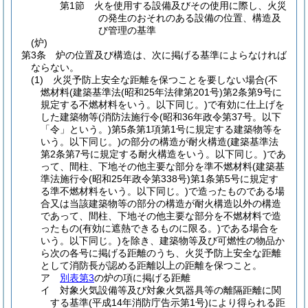
第1節
火を使用する設備及びその使用に際し、火災
の発生のおそれのある設備の位置、構造及
び管理の基準
(炉)
第3条
炉の位置及び構造は、次に掲げる基準によらなければ
ならない。
(1)
火災予防上安全な距離を保つことを要しない場合
(不
燃材料
(建築基準法
(昭和25年法律第201号)
第2条第9号に
規定する不燃材料をいう。以下同じ。)
で有効に仕上げを
した建築物等
(消防法施行令
(昭和36年政令第37号。以下
「令」という。)
第5条第1項第1号に規定する建築物等を
いう。以下同じ。)
の部分の構造が耐火構造
(建築基準法
第2条第7号に規定する耐火構造をいう。以下同じ。)
であ
って、間柱、下地その他主要な部分を準不燃材料
(建築基
準法施行令
(昭和25年政令第338号)
第1条第5号に規定す
る準不燃材料をいう。以下同じ。)
で造ったものである場
合又は当該建築物等の部分の構造が耐火構造以外の構造
であって、間柱、下地その他主要な部分を不燃材料で造
ったもの
(有効に遮熱できるものに限る。)
である場合を
いう。以下同じ。)
を除き、建築物等及び可燃性の物品か
ら次の各号に掲げる距離のうち、火災予防上安全な距離
として消防長が認める距離以上の距離を保つこと。
ア
別表第3
の炉の項に掲げる距離
イ
対象火気設備等及び対象火気器具等の離隔距離に関
する基準
(平成14年消防庁告示第1号)
により得られる距