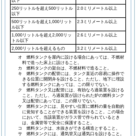
以下
250リットルを超え500リットル
2.0ミリメートル以上
以下
500リットルを超え1,000リット
2.3ミリメートル以上
ル以下
1,000リットルを超え2,000リッ
2.6ミリメートル以上
トル以下
2,000リットルを超えるもの
3.2ミリメートル以上
オ
燃料タンクを屋内に設ける場合にあっては、不燃材
料で造った床上に設けること。
カ
燃料タンクの架台は、不燃材料で造ること。
キ
燃料タンクの配管には、タンク直近の容易に操作で
きる位置に開閉弁を設けること。
ただし、地下に埋設
する燃料タンクにあっては、この限りでない。
ク
燃料タンク又は配管には、有効なろ過装置を設ける
こと。
ただし、ろ過装置が設けられた炉の燃料タンク
又は配管にあっては、この限りでない。
ケ
燃料タンクには、見やすい位置に燃料の量を自動的
に覚知することができる装置を設けること。
この場合
において、当該装置がガラス管で作られているとき
は、金属管等で安全に保護すること。
コ
燃料タンクは、水抜きができる構造とすること。
サ
燃料タンクには、通気管又は通気口を設けること。