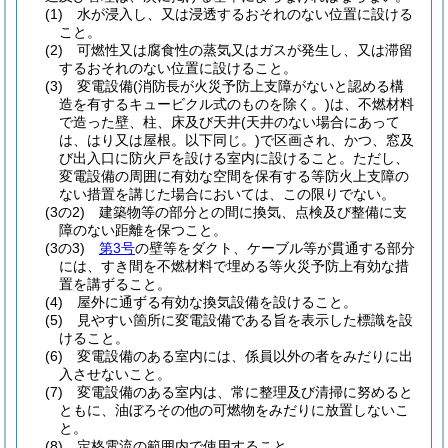
(1)
水が浸入し、又は浸透するおそれのない位置に設ける
こと。
(2)
可燃性又は腐食性の蒸気又はガスが発生し、又は滞留
するおそれのない位置に設けること。
(3)
変電設備
(消防長が火災予防上支障がないと認める構
造を有するキュービクル式のものを除く。)
は、不燃材料
で造った壁、柱、床及び天井
(天井のない場合にあって
は、はり又は屋根。以下同じ。)
で区画され、かつ、窓及
び出入口に防火戸を設ける室内に設けること。
ただし、
変電設備の周囲に有効な空間を保有する等防火上支障の
ない措置を講じた場合においては、この限りでない。
(3の2)
建築物等の部分との間に換気、点検及び整備に支
障のない距離を保つこと。
(3の3)
第3号
の壁等をダクト、ケーブル等が貫通する部分
には、すき間を不燃材料で埋める等火災予防上有効な措
置を講ずること。
(4)
屋外に通ずる有効な換気設備を設けること。
(5)
見やすい箇所に変電設備である旨を表示した標識を設
けること。
(6)
変電設備のある室内には、係員以外の者をみだりに出
入させないこと。
(7)
変電設備のある室内は、常に整理及び清掃に努めると
ともに、油ぼろその他の可燃物をみだりに放置しないこ
と。
(8)
定格電流の範囲内で使用すること。