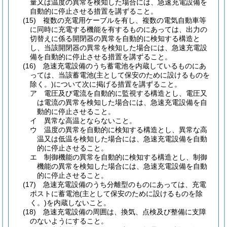
量又は温度の異常を検知した場合には、急速充電設備を
自動的に停止させる措置を講ずること。
(15)
複数の充電用ケーブルを有し、複数の電気自動車等
に同時に充電する機能を有するものにあっては、出力の
切替えに係る開閉器の異常を自動的に検知する構造と
し、当該開閉器の異常を検知した場合には、急速充電設
備を自動的に停止させる措置を講ずること。
(16)
急速充電設備のうち蓄電池を内蔵しているものにあ
っては、当該蓄電池
(主として保安のために設けるものを
除く。)
について次に掲げる措置を講ずること。
ア
電圧及び電流を自動的に監視する構造とし、電圧又
は電流の異常を検知した場合には、急速充電設備を自
動的に停止させること。
イ
異常な高温とならないこと。
ウ
温度の異常を自動的に検知する構造とし、異常な高
温又は低温を検知した場合には、急速充電設備を自動
的に停止させること。
エ
制御機能の異常を自動的に検知する構造とし、制御
機能の異常を検知した場合には、急速充電設備を自動
的に停止させること。
(17)
急速充電設備のうち分離型のものにあっては、充電
ポストに蓄電池
(主として保安のために設けるものを除
く。)
を内蔵しないこと。
(18)
急速充電設備の周囲は、換気、点検及び整備に支障
のないようにすること。