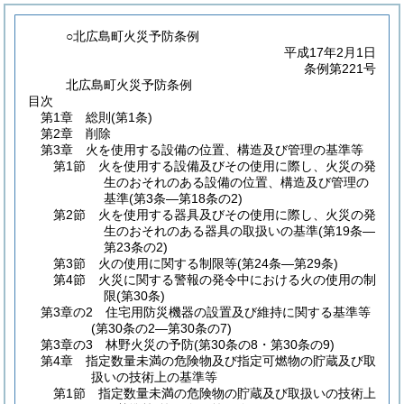
○北広島町火災予防条例
平成17年2月1日
条例第221号
北広島町火災予防条例
目次
第1章
総則
(第1条)
第2章
削除
第3章
火を使用する設備の位置、構造及び管理の基準等
第1節
火を使用する設備及びその使用に際し、火災の発
生のおそれのある設備の位置、構造及び管理の
基準
(第3条―第18条の2)
第2節
火を使用する器具及びその使用に際し、火災の発
生のおそれのある器具の取扱いの基準
(第19条―
第23条の2)
第3節
火の使用に関する制限等
(第24条―第29条)
第4節
火災に関する警報の発令中における火の使用の制
限
(第30条)
第3章の2
住宅用防災機器の設置及び維持に関する基準等
(第30条の2―第30条の7)
第3章の3
林野火災の予防
(第30条の8・第30条の9)
第4章
指定数量未満の危険物及び指定可燃物の貯蔵及び取
扱いの技術上の基準等
第1節
指定数量未満の危険物の貯蔵及び取扱いの技術上