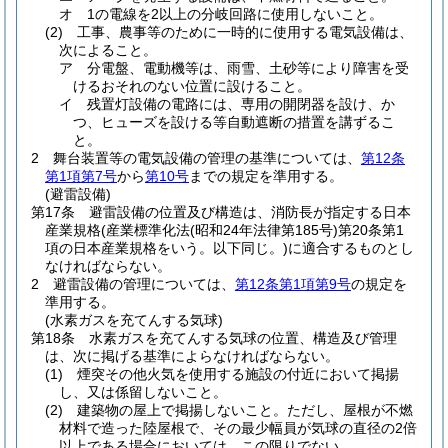
オ
1の電線を2以上の分岐回路に使用しないこと。
(2)
工事、農事等のために一時的に使用する電気設備は、
次によること。
ア
分電盤、電動機等は、雨雪、土砂等により障害を受
けるおそれのない位置に設けること。
イ
残置灯設備の電路には、専用の開閉器を設け、か
つ、ヒューズを設ける等自動遮断の措置を講ずるこ
と。
2
舞台装置等の電気設備の管理の基準については、
第12条
第1項第7号
から
第10号
までの規定を準用する。
(避雷設備)
第17条
避雷設備の位置及び構造は、消防長が指定する日本
産業規格
(産業標準化法
(昭和24年法律第185号)
第20条第1
項の日本産業規格をいう。以下同じ。)
に適合するものとし
なければならない。
2
避雷設備の管理については、
第12条第1項第9号
の規定を
準用する。
(水素ガスを充てんする気球)
第18条
水素ガスを充てんする気球の位置、構造及び管理
は、次に掲げる基準によらなければならない。
(1)
煙突その他火気を使用する施設の付近において掲揚
し、又は係留しないこと。
(2)
建築物の屋上で掲揚しないこと。
ただし、屋根が不燃
材料で造った陸屋根で、その最少幅員が気球の直径の2倍
以上である場合においては、この限りでない。