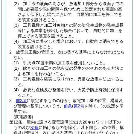
(2)
加工液の液面の高さが、放電加工部分から液面までの
間に必要最少限の間隔を保つために設定された液面の高
さより低下した場合において、自動的に加工を停止でき
る装置を設けること。
(3)
工具電極と加工対象物との間の炭化生成物の発生成長
等による異常を検出した場合において、自動的に加工を
停止できる装置を設けること。
(4)
加工液に着火した場合において、自動的に消火できる
装置を設けること。
2
放電加工機の管理は、次に掲げる基準によらなければなら
ない。
(1)
引火点70度未満の加工液を使用しないこと。
(2)
吹きかけ加工その他火災の発生のおそれのある方法に
よる加工を行わないこと。
(3)
工具電極を確実に取り付け、異常な放電を防止するこ
と。
(4)
必要な点検及び整備を行い、火災予防上有効に保持す
ること。
3
前2項
に規定するもののほか、放電加工機の位置、構造及
び管理の基準については、
前条
(
第2号
を除く。)
の規定を準
用する。
(変電設備)
第12条
屋内に設ける変電設備
(全出力20キロワット以下の
もの及び
次条
に掲げるものを除く。以下同じ。)
の位置、構
造及び管理は、次に掲げる基準によらなければならない。