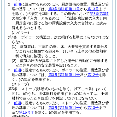
2
前項
に規定するもののほか、厨房設備の位置、構造及び管
理の基準については、
第3条
(
第1項第11号
から
第13号
まで
を除く。)
の規定を準用する。
この場合において
第3条第3項
の規定中「入力」とあるのは、「当該厨房設備の入力と同
一厨房室内に設ける他の厨房設備の入力の合計が」と読み
替えるものとする。
(ボイラー)
第4条
ボイラーの構造は、次に掲げる基準によらなければな
らない。
(1)
蒸気管は、可燃性の壁、床、天井等を貫通する部分及
びこれらに接触する部分を、けいそう土その他の遮熱材
料で有効に被覆すること。
(2)
蒸気の圧力が異常に上昇した場合に自動的に作動する
安全弁その他の安全装置を設けること。
2
前項
に規定するもののほか、ボイラーの位置、構造及び管
理の基準については、
第3条
(
第1項第11号
及び
第12号
を除
く。)
の規定を準用する。
(ストーブ)
第5条
ストーブ
(移動式のものを除く。以下この条において
同じ。)
のうち、固体燃料を使用するものにあっては、不燃
材料で造ったたき殻受けを付設しなければならない。
2
前項
に規定するもののほか、ストーブの位置、構造及び管
理の基準については、
第3条
(
第1項第11号
から
第13号
まで
及び
第15号オ
を除く。)
の規定を準用する。