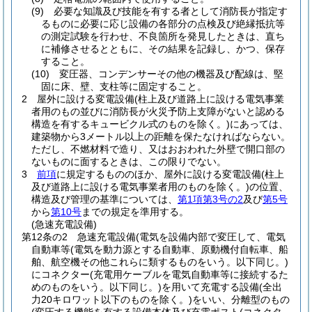
(9)
必要な知識及び技能を有する者として消防長が指定す
るものに必要に応じ設備の各部分の点検及び絶縁抵抗等
の測定試験を行わせ、不良箇所を発見したときは、直ち
に補修させるとともに、その結果を記録し、かつ、保存
すること。
(10)
変圧器、コンデンサーその他の機器及び配線は、堅
固に床、壁、支柱等に固定すること。
2
屋外に設ける変電設備
(柱上及び道路上に設ける電気事業
者用のもの並びに消防長が火災予防上支障がないと認める
構造を有するキュービクル式のものを除く。)
にあっては、
建築物から3メートル以上の距離を保たなければならない。
ただし、不燃材料で造り、又はおおわれた外壁で開口部の
ないものに面するときは、この限りでない。
3
前項
に規定するもののほか、屋外に設ける変電設備
(柱上
及び道路上に設ける電気事業者用のものを除く。)
の位置、
構造及び管理の基準については、
第1項第3号の2
及び
第5号
から
第10号
までの規定を準用する。
(急速充電設備)
第12条の2
急速充電設備
(電気を設備内部で変圧して、電気
自動車等
(電気を動力源とする自動車、原動機付自転車、船
舶、航空機その他これらに類するものをいう。以下同じ。)
にコネクター
(充電用ケーブルを電気自動車等に接続するた
めのものをいう。以下同じ。)
を用いて充電する設備
(全出
力20キロワット以下のものを除く。)
をいい、分離型のもの