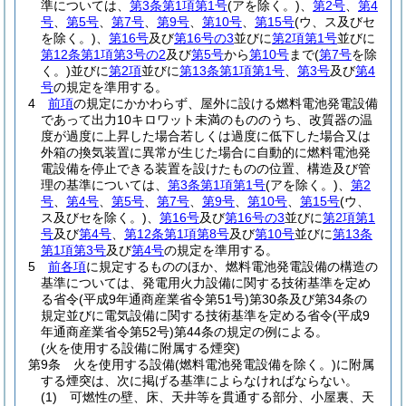
準については、
第3条第1項第1号
(アを除く。)
、
第2号
、
第4
号
、
第5号
、
第7号
、
第9号
、
第10号
、
第15号
(ウ、ス及びセ
を除く。)
、
第16号
及び
第16号の3
並びに
第2項第1号
並びに
第12条第1項第3号の2
及び
第5号
から
第10号
まで
(
第7号
を除
く。)
並びに
第2項
並びに
第13条第1項第1号
、
第3号
及び
第4
号
の規定を準用する。
4
前項
の規定にかかわらず、屋外に設ける燃料電池発電設備
であって出力10キロワット未満のもののうち、改質器の温
度が過度に上昇した場合若しくは過度に低下した場合又は
外箱の換気装置に異常が生じた場合に自動的に燃料電池発
電設備を停止できる装置を設けたものの位置、構造及び管
理の基準については、
第3条第1項第1号
(アを除く。)
、
第2
号
、
第4号
、
第5号
、
第7号
、
第9号
、
第10号
、
第15号
(ウ、
ス及びセを除く。)
、
第16号
及び
第16号の3
並びに
第2項第1
号
及び
第4号
、
第12条第1項第8号
及び
第10号
並びに
第13条
第1項第3号
及び
第4号
の規定を準用する。
5
前各項
に規定するもののほか、燃料電池発電設備の構造の
基準については、発電用火力設備に関する技術基準を定め
る省令
(平成9年通商産業省令第51号)
第30条及び第34条の
規定並びに電気設備に関する技術基準を定める省令
(平成9
年通商産業省令第52号)
第44条の規定の例による。
(火を使用する設備に附属する煙突)
第9条
火を使用する設備
(燃料電池発電設備を除く。)
に附属
する煙突は、次に掲げる基準によらなければならない。
(1)
可燃性の壁、床、天井等を貫通する部分、小屋裏、天