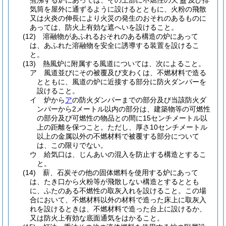
煮沸する炉にあっては、その上部に不燃性の天
及び排
蓋
気筒を屋外に通ずるように設けるとともに、火粉の飛散
又は火炎の伸長により火災の発生のおそれのあるものに
あっては、防火上有効な遮へいを設けること。
(12)
溶融物があふれるおそれのある構造の炉にあって
は、あふれた溶融物を安全に誘導する装置を設けるこ
と。
(13)
熱風炉に附属する風道については、次によること。
ア
風道並びにその被覆及び支わくは、不燃材料で造る
とともに、風道の炉に近接する部分に防火ダンパーを
設けること。
イ
炉から
ア
の防火ダンパーまでの部分及び当該防火ダ
ンパーから2メートル以内の部分は、建築物等の可燃性
の部分及び可燃性の物品との間に15センチメートル以
上の距離を保つこと。
ただし、厚さ10センチメートル
以上の金属以外の不燃材料で被覆する部分について
は、この限りでない。
ウ
給気口は、じんあいの混入を防止する構造とするこ
と。
(14)
薪、石炭その他の固体燃料を使用する炉にあって
は、たき口から火粉等が飛散しない構造とするととも
に、ふたのある不燃性の取灰入れを設けること。
この場
合において、不燃材料以外の材料で造った床上に取灰入
れを設けるときは、不燃材料で造った台上に設けるか、
又は防火上有効な底面通気をはかること。