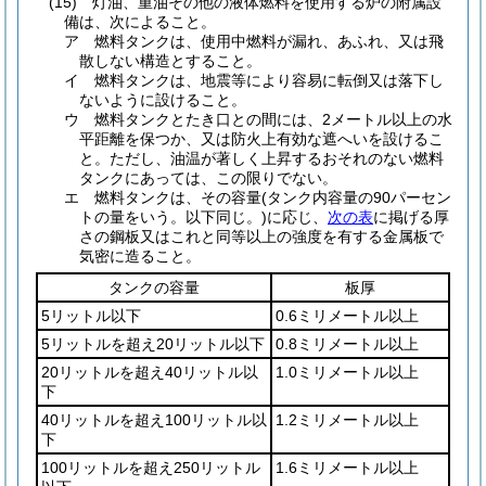
(15)
灯油、重油その他の液体燃料を使用する炉の附属設
備は、次によること。
ア
燃料タンクは、使用中燃料が漏れ、あふれ、又は飛
散しない構造とすること。
イ
燃料タンクは、地震等により容易に転倒又は落下し
ないように設けること。
ウ
燃料タンクとたき口との間には、2メートル以上の水
平距離を保つか、又は防火上有効な遮へいを設けるこ
と。
ただし、油温が著しく上昇するおそれのない燃料
タンクにあっては、この限りでない。
エ
燃料タンクは、その容量
(タンク内容量の90パーセン
トの量をいう。以下同じ。)
に応じ、
次の表
に掲げる厚
さの鋼板又はこれと同等以上の強度を有する金属板で
気密に造ること。
タンクの容量
板厚
5リットル以下
0.6ミリメートル以上
5リットルを超え20リットル以下
0.8ミリメートル以上
20リットルを超え40リットル以
1.0ミリメートル以上
下
40リットルを超え100リットル以
1.2ミリメートル以上
下
100リットルを超え250リットル
1.6ミリメートル以上