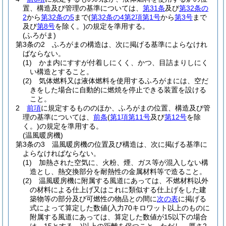
置、構造及び管理の基準については、
第31条
及び
第32条の
2
から
第32条の5
まで
(
第32条の4第2項第1号
から
第3号
まで
及び
第8号
を除く。)
の規定を準用する。
(ふろがま)
第3条の2
ふろがまの構造は、次に掲げる基準によらなけれ
ばならない。
(1)
かま内にすすが付着しにくく、かつ、目詰まりしにく
い構造とすること。
(2)
気体燃料又は液体燃料を使用するふろがまには、空だ
きをした場合に自動的に燃焼を停止できる装置を設ける
こと。
2
前項
に規定するもののほか、ふろがまの位置、構造及び管
理の基準については、
前条
(
第1項第11号
及び
第12号
を除
く。)
の規定を準用する。
(温風暖房機)
第3条の3
温風暖房機の位置及び構造は、次に掲げる基準に
よらなければならない。
(1)
加熱された空気に、火粉、煙、ガス等が混入しない構
造とし、熱交換部分を耐熱性の金属材料等で造ること。
(2)
温風暖房機に附属する風道にあっては、不燃材料以外
の材料による仕上げ又はこれに類似する仕上げをした建
築物等の部分及び可燃性の物品との間に
次の表
に掲げる
式によって算定した数値
(入力70キロワット以上のものに
附属する風道にあっては、算定した数値が15以下の場合