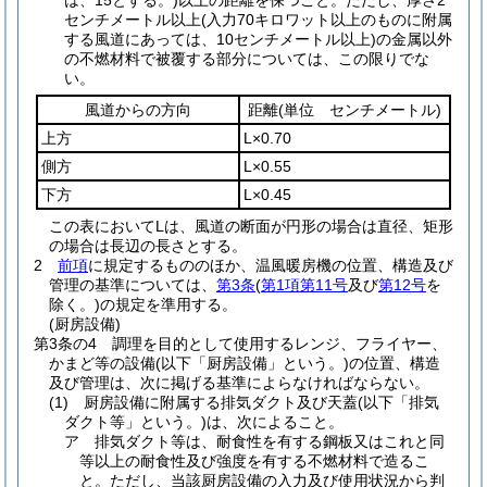
は、15とする。)
以上の距離を保つこと。
ただし、厚さ2
センチメートル以上
(入力70キロワット以上のものに附属
する風道にあっては、10センチメートル以上)
の金属以外
の不燃材料で被覆する部分については、この限りでな
い。
風道からの方向
距離
(単位 センチメートル)
上方
L×0.70
側方
L×0.55
下方
L×0.45
この表においてLは、風道の断面が円形の場合は直径、矩形
の場合は長辺の長さとする。
2
前項
に規定するもののほか、温風暖房機の位置、構造及び
管理の基準については、
第3条
(
第1項第11号
及び
第12号
を
除く。)
の規定を準用する。
(厨房設備)
第3条の4
調理を目的として使用するレンジ、フライヤー、
かまど等の設備
(以下「厨房設備」という。)
の位置、構造
及び管理は、次に掲げる基準によらなければならない。
(1)
厨房設備に附属する排気ダクト及び天蓋
(以下「排気
ダクト等」という。)
は、次によること。
ア
排気ダクト等は、耐食性を有する鋼板又はこれと同
等以上の耐食性及び強度を有する不燃材料で造るこ
と。
ただし、当該厨房設備の入力及び使用状況から判