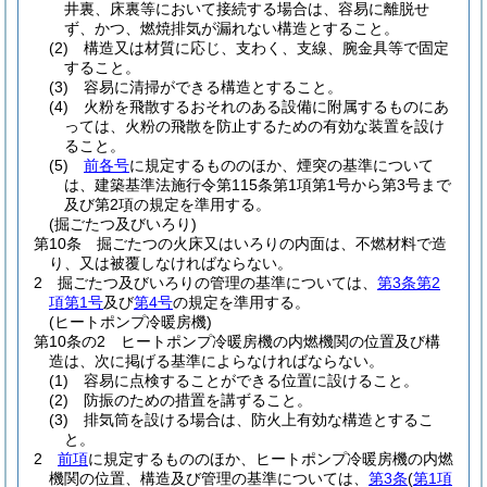
井裏、床裏等において接続する場合は、容易に離脱せ
ず、かつ、燃焼排気が漏れない構造とすること。
(2)
構造又は材質に応じ、支わく、支線、腕金具等で固定
すること。
(3)
容易に清掃ができる構造とすること。
(4)
火粉を飛散するおそれのある設備に附属するものにあ
っては、火粉の飛散を防止するための有効な装置を設け
ること。
(5)
前各号
に規定するもののほか、煙突の基準について
は、建築基準法施行令第115条第1項第1号から第3号まで
及び第2項の規定を準用する。
(掘ごたつ及びいろり)
第10条
掘ごたつの火床又はいろりの内面は、不燃材料で造
り、又は被覆しなければならない。
2
掘ごたつ及びいろりの管理の基準については、
第3条第2
項第1号
及び
第4号
の規定を準用する。
(ヒートポンプ冷暖房機)
第10条の2
ヒートポンプ冷暖房機の内燃機関の位置及び構
造は、次に掲げる基準によらなければならない。
(1)
容易に点検することができる位置に設けること。
(2)
防振のための措置を講ずること。
(3)
排気筒を設ける場合は、防火上有効な構造とするこ
と。
2
前項
に規定するもののほか、ヒートポンプ冷暖房機の内燃
機関の位置、構造及び管理の基準については、
第3条
(
第1項