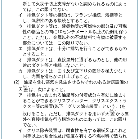
断して火災予防上支障がないと認められるものにあっ
ては、この限りでない。
イ
排気ダクト等の接続は、フランジ接続、溶接等と
し、気密性のある接続とすること。
ウ
排気ダクト等は、建築物等の可燃性の部分及び可燃
性の物品との間に10センチメートル以上の距離を保つ
こと。
ただし、金属以外の不燃材料で有効に被覆する
部分については、この限りでない。
エ
排気ダクトは、十分に排気を行うことができるもの
とすること。
オ
排気ダクトは、直接屋外に通ずるものとし、他の用
途のダクト等と接続しないこと。
カ
排気ダクトは、曲り及び立下りの箇所を極力少なく
し、内面を滑らかに仕上げること。
(2)
油脂を含む蒸気を発生させるおそれのある厨房設備の
がい
天
は、次によること。
蓋
ア
排気中に含まれる油脂等の付着成分を有効に除去す
ることができるグリスフィルター、グリスエクストラ
クター等の装置
(以下「グリス除去装置」という。)
を
がい
設けること。
ただし、排気ダクトを用いず天
から屋
蓋
外へ直接排気を行う構造のものにあっては、この限り
でない。
イ
グリス除去装置は、耐食性を有する鋼板又はこれと
同等以上の耐食性及び強度を有する不燃材料で造られ