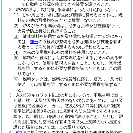
て自動的に熱源を停止できる装置を設けること。
2
炉の管理は、次に掲げる基準によらなければならない。
(1)
炉の周囲は、常に整理及び清掃に努めるとともに、燃
料その他の可燃物をみだりに放置しないこと。
(2)
炉及びその附属設備は、必要な点検及び整備を行い、
火災予防上有効に保持すること。
(3)
液体燃料を使用する炉及び電気を熱源とする炉にあっ
ては、
前号
の点検及び整備を必要な知識及び技能を有す
る者として消防長が指定するものに行わせること。
(4)
本来の使用燃料以外の燃料を使用しないこと。
(5)
燃料の性質等により異常燃焼を生ずるおそれのある炉
にあっては、使用中監視人を置くこと。
ただし、異常燃
焼を防止するために必要な措置を講じたときは、この限
りでない。
(6)
燃料タンクは、燃料の性質等に応じ、遮光し、又は転
倒若しくは衝撃を防止するために必要な措置を講ずるこ
と。
3
入力350キロワット以上の炉にあっては、不燃材料で造っ
た壁、柱、床及び天井
(天井のない場合にあっては、はり又
は屋根)
で区画され、かつ、窓及び出入口等に防火戸
(建築
基準法第2条第9号の2ロに規定する防火設備であるものに
限る。以下同じ。)
を設けた室内に設けること。
ただし、炉
の周囲に有効な空間を保有する等防火上支障のない措置を
講じた場合においては、この限りでない。
4
前3項
に規定するもののほか、液体燃料を使用する炉の位