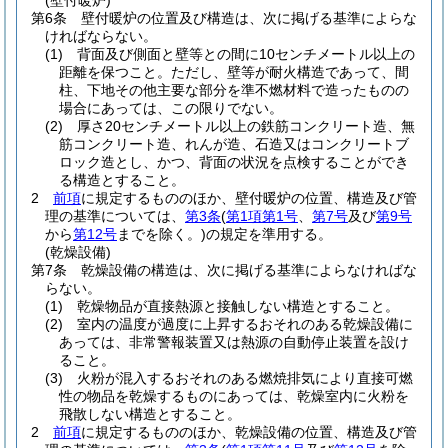
(壁付暖炉)
第6条
壁付暖炉の位置及び構造は、次に掲げる基準によらな
ければならない。
(1)
背面及び側面と壁等との間に10センチメートル以上の
距離を保つこと。
ただし、壁等が耐火構造であって、間
柱、下地その他主要な部分を準不燃材料で造ったものの
場合にあっては、この限りでない。
(2)
厚さ20センチメートル以上の鉄筋コンクリート造、無
筋コンクリート造、れんが造、石造又はコンクリートブ
ロック造とし、かつ、背面の状況を点検することができ
る構造とすること。
2
前項
に規定するもののほか、壁付暖炉の位置、構造及び管
理の基準については、
第3条
(
第1項第1号
、
第7号
及び
第9号
から
第12号
までを除く。)
の規定を準用する。
(乾燥設備)
第7条
乾燥設備の構造は、次に掲げる基準によらなければな
らない。
(1)
乾燥物品が直接熱源と接触しない構造とすること。
(2)
室内の温度が過度に上昇するおそれのある乾燥設備に
あっては、非常警報装置又は熱源の自動停止装置を設け
ること。
(3)
火粉が混入するおそれのある燃焼排気により直接可燃
性の物品を乾燥するものにあっては、乾燥室内に火粉を
飛散しない構造とすること。
2
前項
に規定するもののほか、乾燥設備の位置、構造及び管