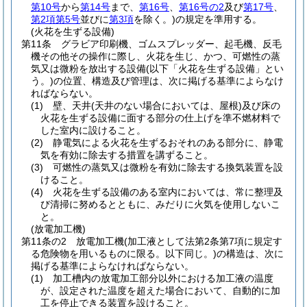
第10号
から
第14号
まで、
第16号
、
第16号の2
及び
第17号
、
第2項第5号
並びに
第3項
を除く。)
の規定を準用する。
(火花を生ずる設備)
第11条
グラビア印刷機、ゴムスプレッダー、起毛機、反毛
機その他その操作に際し、火花を生じ、かつ、可燃性の蒸
気又は微粉を放出する設備
(以下「火花を生ずる設備」とい
う。)
の位置、構造及び管理は、次に掲げる基準によらなけ
ればならない。
(1)
壁、天井
(天井のない場合においては、屋根)
及び床の
火花を生ずる設備に面する部分の仕上げを準不燃材料で
した室内に設けること。
(2)
静電気による火花を生ずるおそれのある部分に、静電
気を有効に除去する措置を講ずること。
(3)
可燃性の蒸気又は微粉を有効に除去する換気装置を設
けること。
(4)
火花を生ずる設備のある室内においては、常に整理及
び清掃に努めるとともに、みだりに火気を使用しないこ
と。
(放電加工機)
第11条の2
放電加工機
(加工液として法第2条第7項に規定す
る危険物を用いるものに限る。以下同じ。)
の構造は、次に
掲げる基準によらなければならない。
(1)
加工槽内の放電加工部分以外における加工液の温度
が、設定された温度を超えた場合において、自動的に加
工を停止できる装置を設けること。