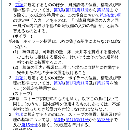
2
前項
に規定するもののほか、厨房設備の位置、構造及び管
理の基準については、
第3条
(
第1項第11号
から
第13号
まで
を除く。)
の規定を準用する。
この場合において
第3条第3項
の規定中「入力」とあるのは、「当該厨房設備の入力と同
一厨房室内に設ける他の厨房設備の入力の合計が」と読み
替えるものとする。
(ボイラー)
第4条
ボイラーの構造は、次に掲げる基準によらなければな
らない。
(1)
蒸気管は、可燃性の壁、床、天井等を貫通する部分及
びこれらに接触する部分を、けいそう土その他の遮熱材
料で有効に被覆すること。
(2)
蒸気の圧力が異常に上昇した場合に自動的に作動する
安全弁その他の安全装置を設けること。
2
前項
に規定するもののほか、ボイラーの位置、構造及び管
理の基準については、
第3条
(
第1項第11号
及び
第12号
を除
く。)
の規定を準用する。
(ストーブ)
第5条
ストーブ
(移動式のものを除く。以下この条において
同じ。)
のうち、固体燃料を使用するものにあっては、不燃
材料で造ったたき殻受けを付設しなければならない。
2
前項
に規定するもののほか、ストーブの位置、構造及び管
理の基準については、
第3条
(
第1項第11号
から
第13号
まで
及び
第15号オ
を除く。)
の規定を準用する。