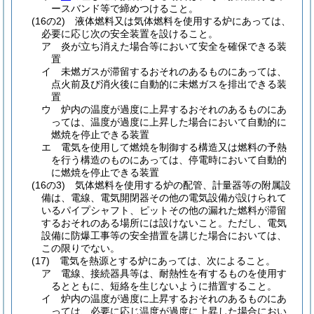
ースバンド等で締めつけること。
(16の2)
液体燃料又は気体燃料を使用する炉にあっては、
必要に応じ次の安全装置を設けること。
ア
炎が立ち消えた場合等において安全を確保できる装
置
イ
未燃ガスが滞留するおそれのあるものにあっては、
点火前及び消火後に自動的に未燃ガスを排出できる装
置
ウ
炉内の温度が過度に上昇するおそれのあるものにあ
っては、温度が過度に上昇した場合において自動的に
燃焼を停止できる装置
エ
電気を使用して燃焼を制御する構造又は燃料の予熱
を行う構造のものにあっては、停電時において自動的
に燃焼を停止できる装置
(16の3)
気体燃料を使用する炉の配管、計量器等の附属設
備は、電線、電気開閉器その他の電気設備が設けられて
いるパイプシャフト、ピットその他の漏れた燃料が滞留
するおそれのある場所には設けないこと。
ただし、電気
設備に防爆工事等の安全措置を講じた場合においては、
この限りでない。
(17)
電気を熱源とする炉にあっては、次によること。
ア
電線、接続器具等は、耐熱性を有するものを使用す
るとともに、短絡を生じないように措置すること。
イ
炉内の温度が過度に上昇するおそれのあるものにあ
っては、必要に応じ温度が過度に上昇した場合におい