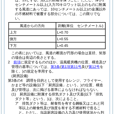
は、15とする。)
以上の距離を保つこと。
ただし、厚さ2
センチメートル以上
(入力70キロワット以上のものに附属
する風道にあっては、10センチメートル以上)
の金属以外
の不燃材料で被覆する部分については、この限りでな
い。
風道からの方向
距離
(単位 センチメートル)
上方
L×0.70
側方
L×0.55
下方
L×0.45
この表においてLは、風道の断面が円形の場合は直径、矩形
の場合は長辺の長さとする。
2
前項
に規定するもののほか、温風暖房機の位置、構造及び
管理の基準については、
第3条
(
第1項第11号
及び
第12号
を
除く。)
の規定を準用する。
(厨房設備)
第3条の4
調理を目的として使用するレンジ、フライヤー、
かまど等の設備
(以下「厨房設備」という。)
の位置、構造
及び管理は、次に掲げる基準によらなければならない。
(1)
厨房設備に附属する排気ダクト及び天蓋
(以下「排気
ダクト等」という。)
は、次によること。
ア
排気ダクト等は、耐食性を有する鋼板又はこれと同
等以上の耐食性及び強度を有する不燃材料で造るこ
と。
ただし、当該厨房設備の入力及び使用状況から判