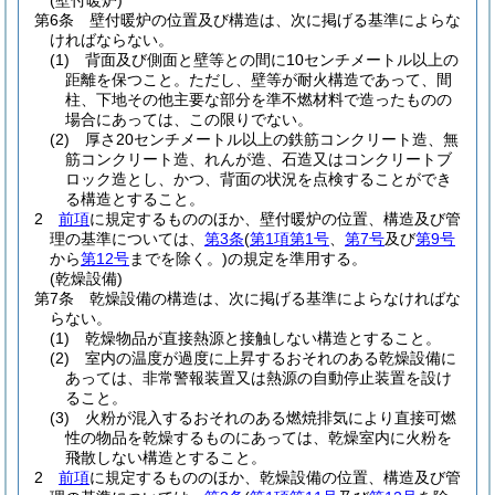
(壁付暖炉)
第6条
壁付暖炉の位置及び構造は、次に掲げる基準によらな
ければならない。
(1)
背面及び側面と壁等との間に10センチメートル以上の
距離を保つこと。
ただし、壁等が耐火構造であって、間
柱、下地その他主要な部分を準不燃材料で造ったものの
場合にあっては、この限りでない。
(2)
厚さ20センチメートル以上の鉄筋コンクリート造、無
筋コンクリート造、れんが造、石造又はコンクリートブ
ロック造とし、かつ、背面の状況を点検することができ
る構造とすること。
2
前項
に規定するもののほか、壁付暖炉の位置、構造及び管
理の基準については、
第3条
(
第1項第1号
、
第7号
及び
第9号
から
第12号
までを除く。)
の規定を準用する。
(乾燥設備)
第7条
乾燥設備の構造は、次に掲げる基準によらなければな
らない。
(1)
乾燥物品が直接熱源と接触しない構造とすること。
(2)
室内の温度が過度に上昇するおそれのある乾燥設備に
あっては、非常警報装置又は熱源の自動停止装置を設け
ること。
(3)
火粉が混入するおそれのある燃焼排気により直接可燃
性の物品を乾燥するものにあっては、乾燥室内に火粉を
飛散しない構造とすること。
2
前項
に規定するもののほか、乾燥設備の位置、構造及び管