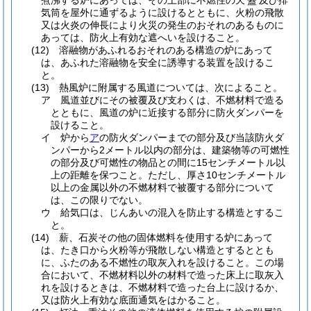
煮沸する炉にあっては、その上部に不燃性の天
及び排
蓋
気筒を屋外に通ずるように設けるとともに、火粉の飛散
又は火炎の伸長により火災の発生のおそれのあるものに
あっては、防火上有効な遮へいを設けること。
(12)
溶融物があふれるおそれのある構造の炉にあって
は、あふれた溶融物を安全に誘導する装置を設けるこ
と。
(13)
熱風炉に附属する風道については、次によること。
ア
風道並びにその被覆及び支わくは、不燃材料で造る
とともに、風道の炉に近接する部分に防火ダンパーを
設けること。
イ
炉から
ア
の防火ダンパーまでの部分及び当該防火ダ
ンパーから2メートル以内の部分は、建築物等の可燃性
の部分及び可燃性の物品との間に15センチメートル以
上の距離を保つこと。
ただし、厚さ10センチメートル
以上の金属以外の不燃材料で被覆する部分について
は、この限りでない。
ウ
給気口は、じんあいの混入を防止する構造とするこ
と。
(14)
薪、石炭その他の固体燃料を使用する炉にあって
は、たき口から火粉等が飛散しない構造とするととも
に、ふたのある不燃性の取灰入れを設けること。
この場
合において、不燃材料以外の材料で造った床上に取灰入
れを設けるときは、不燃材料で造った台上に設けるか、
又は防火上有効な底面通気をはかること。