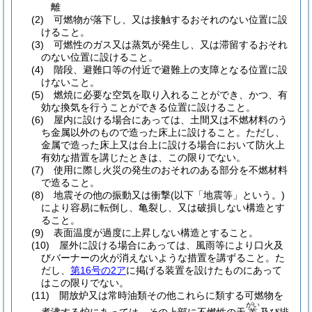
離
(2)
可燃物が落下し、又は接触するおそれのない位置に設
けること。
(3)
可燃性のガス又は蒸気が発生し、又は滞留するおそれ
のない位置に設けること。
(4)
階段、避難口等の付近で避難上の支障となる位置に設
けないこと。
(5)
燃焼に必要な空気を取り入れることができ、かつ、有
効な換気を行うことができる位置に設けること。
(6)
屋内に設ける場合にあっては、土間又は不燃材料のう
ち金属以外のもので造った床上に設けること。
ただし、
金属で造った床上又は台上に設ける場合において防火上
有効な措置を講じたときは、この限りでない。
(7)
使用に際し火災の発生のおそれのある部分を不燃材料
で造ること。
(8)
地震その他の振動又は衝撃
(以下「地震等」という。)
により容易に転倒し、亀裂し、又は破損しない構造とす
ること。
(9)
表面温度が過度に上昇しない構造とすること。
(10)
屋外に設ける場合にあっては、風雨等により口火及
びバーナーの火が消えないような措置を講ずること。
た
だし、
第16号の2ア
に掲げる装置を設けたものにあって
はこの限りでない。
(11)
開放炉又は常時油類その他これらに類する可燃物を
がい