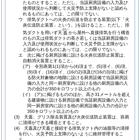
たものとすること。
ただし、当該厨房設備の入力及び
使用状況から判断して火災予防上支障がないと認めら
れるものにあっては、この限りでない。
ウ
排気ダクトへの火炎の伝送を防止する装置
(以下「火
炎伝送防止装置」という。)
を設けること。
ただし、排
がい
気ダクトを用いず天
から屋外へ直接排気を行う構造
蓋
のもの又は排気ダクトの長さ若しくは当該厨房設備の
入力及び使用状況から判断して火災予防上支障がない
と認められるものにあっては、この限りでない。
エ
次に掲げる厨房設備に設ける火炎伝送防止装置は、
自動消火装置とすること。
(ア)
令別表第1
(1)
項から
(4)
項まで、
(5)
項イ、
(6)
項、
(9)
項イ、
(16)
項イ、
(16の2)
項及び
(16の3)
項に掲げ
る防火対象物の地階に設ける厨房設備で当該厨房設
備の入力と同一厨房室内に設ける他の厨房設備の入
力の合計が350キロワット以上のもの
(イ)
(ア)
に掲げるもののほか、高さ31メートルを超え
る建築物に設ける厨房設備で当該厨房設備の入力と
同一厨房室内に設ける他の厨房設備の入力の合計が
350キロワット以上のもの
(3)
天蓋、グリス除去装置及び火炎伝送防止装置は、容易
に清掃ができる構造とすること。
(4)
天蓋及び天蓋と接続する排気ダクト内の油脂等の清掃
を行い、火災予防上支障のないように維持管理するこ
と。