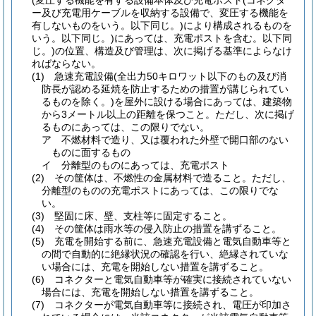
(変圧する機能を有する設備本体及び充電ポスト
(コネクタ
ー及び充電用ケーブルを収納する設備で、変圧する機能を
有しないものをいう。以下同じ。)
により構成されるものを
いう。以下同じ。)
にあっては、充電ポストを含む。以下同
じ。)
の位置、構造及び管理は、次に掲げる基準によらなけ
ればならない。
(1)
急速充電設備
(全出力50キロワット以下のもの及び消
防長が認める延焼を防止するための措置が講じられてい
るものを除く。)
を屋外に設ける場合にあっては、建築物
から3メートル以上の距離を保つこと。
ただし、次に掲げ
るものにあっては、この限りでない。
ア
不燃材料で造り、又は覆われた外壁で開口部のない
ものに面するもの
イ
分離型のものにあっては、充電ポスト
(2)
その筐体は、不燃性の金属材料で造ること。
ただし、
分離型のものの充電ポストにあっては、この限りでな
い。
(3)
堅固に床、壁、支柱等に固定すること。
(4)
その筐体は雨水等の侵入防止の措置を講ずること。
(5)
充電を開始する前に、急速充電設備と電気自動車等と
の間で自動的に絶縁状況の確認を行い、絶縁されていな
い場合には、充電を開始しない措置を講ずること。
(6)
コネクターと電気自動車等が確実に接続されていない
場合には、充電を開始しない措置を講ずること。
(7)
コネクターが電気自動車等に接続され、電圧が印加さ