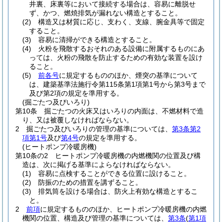
井裏、床裏等において接続する場合は、容易に離脱せ
ず、かつ、燃焼排気が漏れない構造とすること。
(2)
構造又は材質に応じ、支わく、支線、腕金具等で固定
すること。
(3)
容易に清掃ができる構造とすること。
(4)
火粉を飛散するおそれのある設備に附属するものにあ
っては、火粉の飛散を防止するための有効な装置を設け
ること。
(5)
前各号
に規定するもののほか、煙突の基準について
は、建築基準法施行令第115条第1項第1号から第3号まで
及び第2項の規定を準用する。
(掘ごたつ及びいろり)
第10条
掘ごたつの火床又はいろりの内面は、不燃材料で造
り、又は被覆しなければならない。
2
掘ごたつ及びいろりの管理の基準については、
第3条第2
項第1号
及び
第4号
の規定を準用する。
(ヒートポンプ冷暖房機)
第10条の2
ヒートポンプ冷暖房機の内燃機関の位置及び構
造は、次に掲げる基準によらなければならない。
(1)
容易に点検することができる位置に設けること。
(2)
防振のための措置を講ずること。
(3)
排気筒を設ける場合は、防火上有効な構造とするこ
と。
2
前項
に規定するもののほか、ヒートポンプ冷暖房機の内燃
機関の位置、構造及び管理の基準については、
第3条
(
第1項