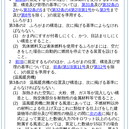
置、構造及び管理の基準については、
第31条
及び
第32条の
2
から
第32条の5
まで
(
第32条の4第2項第1号
から
第3号
まで
及び
第8号
を除く。)
の規定を準用する。
(ふろがま)
第3条の2
ふろがまの構造は、次に掲げる基準によらなけれ
ばならない。
(1)
かま内にすすが付着しにくく、かつ、目詰まりしにく
い構造とすること。
(2)
気体燃料又は液体燃料を使用するふろがまには、空だ
きをした場合に自動的に燃焼を停止できる装置を設ける
こと。
2
前項
に規定するもののほか、ふろがまの位置、構造及び管
理の基準については、
前条
(
第1項第11号
及び
第12号
を除
く。)
の規定を準用する。
(温風暖房機)
第3条の3
温風暖房機の位置及び構造は、次に掲げる基準に
よらなければならない。
(1)
加熱された空気に、火粉、煙、ガス等が混入しない構
造とし、熱交換部分を耐熱性の金属材料等で造ること。
(2)
温風暖房機に附属する風道にあっては、不燃材料以外
の材料による仕上げ又はこれに類似する仕上げをした建
築物等の部分及び可燃性の物品との間に
次の表
に掲げる
式によって算定した数値
(入力70キロワット以上のものに
附属する風道にあっては、算定した数値が15以下の場合