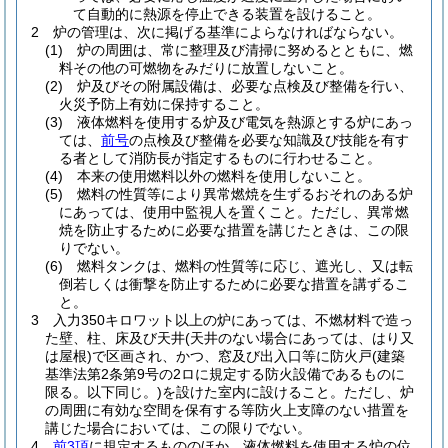
て自動的に熱源を停止できる装置を設けること。
2
炉の管理は、次に掲げる基準によらなければならない。
(1)
炉の周囲は、常に整理及び清掃に努めるとともに、燃
料その他の可燃物をみだりに放置しないこと。
(2)
炉及びその附属設備は、必要な点検及び整備を行い、
火災予防上有効に保持すること。
(3)
液体燃料を使用する炉及び電気を熱源とする炉にあっ
ては、
前号
の点検及び整備を必要な知識及び技能を有す
る者として消防長が指定するものに行わせること。
(4)
本来の使用燃料以外の燃料を使用しないこと。
(5)
燃料の性質等により異常燃焼を生ずるおそれのある炉
にあっては、使用中監視人を置くこと。
ただし、異常燃
焼を防止するために必要な措置を講じたときは、この限
りでない。
(6)
燃料タンクは、燃料の性質等に応じ、遮光し、又は転
倒若しくは衝撃を防止するために必要な措置を講ずるこ
と。
3
入力350キロワット以上の炉にあっては、不燃材料で造っ
た壁、柱、床及び天井
(天井のない場合にあっては、はり又
は屋根)
で区画され、かつ、窓及び出入口等に防火戸
(建築
基準法第2条第9号の2ロに規定する防火設備であるものに
限る。以下同じ。)
を設けた室内に設けること。
ただし、炉
の周囲に有効な空間を保有する等防火上支障のない措置を
講じた場合においては、この限りでない。
4
前3項
に規定するもののほか、液体燃料を使用する炉の位