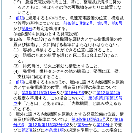
(19)
急速充電設備の周囲は、常に、整理及び清掃に努め
るとともに、油ぼろその他の可燃物をみだりに放置しな
いこと。
2
前項
に規定するもののほか、急速充電設備の位置、構造及
び管理の基準については、
前条第1項第2号
、
第5号
、
第8号
及び
第9号
の規定を準用する。
(内燃機関を原動力とする発電設備)
第13条
屋内に設ける内燃機関を原動力とする発電設備の位
置及び構造は、次に掲げる基準によらなければならない。
(1)
容易に点検することができる位置に設けること。
(2)
防振のための措置を講じた床上又は台上に設けるこ
と。
(3)
排気筒は、防火上有効な構造とすること。
(4)
発電機、燃料タンクその他の機器は、堅固に床、壁、
支柱等に固定すること。
2
前項
に規定するもののほか、屋内に設ける内燃機関を原動
力とする発電設備の位置、構造及び管理の基準について
は、
第3条第1項第15号
及び
第16号の3
並びに
第12条第1項
の規定を準用する。
この場合において、
第3条第1項第15号
ウ
中「たき口」とあるのは、「内燃機関」と読み替えるも
のとする。
3
屋外に設ける内燃機関を原動力とする発電設備の位置、構
造及び管理の基準については、
第3条第1項第15号
及び
第16
号の3
、
第12条第1項第3号の2
及び
第5号
から
第10号
まで並
びに
第2項
並びに
本条第1項
の規定を準用する。
この場合に