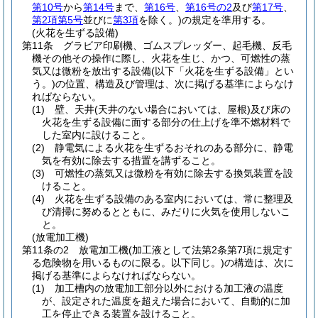
第10号
から
第14号
まで、
第16号
、
第16号の2
及び
第17号
、
第2項第5号
並びに
第3項
を除く。)
の規定を準用する。
(火花を生ずる設備)
第11条
グラビア印刷機、ゴムスプレッダー、起毛機、反毛
機その他その操作に際し、火花を生じ、かつ、可燃性の蒸
気又は微粉を放出する設備
(以下「火花を生ずる設備」とい
う。)
の位置、構造及び管理は、次に掲げる基準によらなけ
ればならない。
(1)
壁、天井
(天井のない場合においては、屋根)
及び床の
火花を生ずる設備に面する部分の仕上げを準不燃材料で
した室内に設けること。
(2)
静電気による火花を生ずるおそれのある部分に、静電
気を有効に除去する措置を講ずること。
(3)
可燃性の蒸気又は微粉を有効に除去する換気装置を設
けること。
(4)
火花を生ずる設備のある室内においては、常に整理及
び清掃に努めるとともに、みだりに火気を使用しないこ
と。
(放電加工機)
第11条の2
放電加工機
(加工液として法第2条第7項に規定す
る危険物を用いるものに限る。以下同じ。)
の構造は、次に
掲げる基準によらなければならない。
(1)
加工槽内の放電加工部分以外における加工液の温度
が、設定された温度を超えた場合において、自動的に加
工を停止できる装置を設けること。