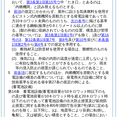
おいて、
第3条第1項第15号ウ
中「たき口」とあるのは、
「内燃機関」と読み替えるものとする。
4
前項
の規定にかかわらず、屋外に設ける気体燃料を使用す
るピストン式内燃機関を原動力とする発電設備であって出
力10キロワット未満のもののうち、
次の各号
に掲げる基準
に適合する鋼板
(板厚が0.8ミリメートル以上のものに限
る。)
製の外箱に収納されているものの位置、構造及び管理
の基準については、
第3条第1項第1号
(アを除く。)
及び
第16
号の3
、
第12条第1項第7号
、
第8号
及び
第10号
並びに
本条第
1項第2号
から
第4号
までの規定を準用する。
(1)
断熱材又は防音材を使用する場合は、難燃性のものを
使用すること。
(2)
換気口は、外箱の内部の温度が過度に上昇しないよう
に有効な換気を行うことができるものとし、かつ、雨水
等の浸入防止の措置が講じられているものであること。
5
前各項
に規定するもののほか、内燃機関を原動力とする発
電設備の構造の基準については、発電用火力設備に関する
技術基準を定める省令第27条の規定の例による。
(蓄電池設備)
第14条
蓄電池設備
(蓄電池容量が10キロワット時以下のも
の及び蓄電池容量が10キロワット時を超え20キロワット時
以下のものであって蓄電池設備の出火防止措置及び延焼防
止措置に関する基準
(令和5年消防庁告示第7号)
第2に定める
ものを除く。以下同じ。)
は、地震等により容易に転倒し、
亀裂し、又は破損しない構造とすること。
この場合におい