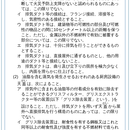
断して火災予防上支障がないと認められるものにあっ
ては、この限りでない。
イ
排気ダクト等の接続は、フランジ接続、溶接等と
し、気密性のある接続とすること。
ウ
排気ダクト等は、建築物等の可燃性の部分及び可燃
性の物品との間に10センチメートル以上の距離を保つ
こと。
ただし、金属以外の不燃材料で有効に被覆する
部分については、この限りでない。
エ
排気ダクトは、十分に排気を行うことができるもの
とすること。
オ
排気ダクトは、直接屋外に通ずるものとし、他の用
途のダクト等と接続しないこと。
カ
排気ダクトは、曲り及び立下りの箇所を極力少なく
し、内面を滑らかに仕上げること。
(2)
油脂を含む蒸気を発生させるおそれのある厨房設備の
がい
天
は、次によること。
蓋
ア
排気中に含まれる油脂等の付着成分を有効に除去す
ることができるグリスフィルター、グリスエクストラ
クター等の装置
(以下「グリス除去装置」という。)
を
がい
設けること。
ただし、排気ダクトを用いず天
から屋
蓋
外へ直接排気を行う構造のものにあっては、この限り
でない。
イ
グリス除去装置は、耐食性を有する鋼板又はこれと
同等以上の耐食性及び強度を有する不燃材料で造られ