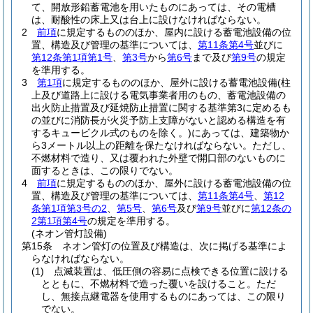
て、開放形鉛蓄電池を用いたものにあっては、その電槽
は、耐酸性の床上又は台上に設けなければならない。
2
前項
に規定するもののほか、屋内に設ける蓄電池設備の位
置、構造及び管理の基準については、
第11条第4号
並びに
第12条第1項第1号
、
第3号
から
第6号
まで及び
第9号
の規定
を準用する。
3
第1項
に規定するもののほか、屋外に設ける蓄電池設備
(柱
上及び道路上に設ける電気事業者用のもの、蓄電池設備の
出火防止措置及び延焼防止措置に関する基準第3に定めるも
の並びに消防長が火災予防上支障がないと認める構造を有
するキュービクル式のものを除く。)
にあっては、建築物か
ら3メートル以上の距離を保たなければならない。
ただし、
不燃材料で造り、又は覆われた外壁で開口部のないものに
面するときは、この限りでない。
4
前項
に規定するもののほか、屋外に設ける蓄電池設備の位
置、構造及び管理の基準については、
第11条第4号
、
第12
条第1項第3号の2
、
第5号
、
第6号
及び
第9号
並びに
第12条の
2第1項第4号
の規定を準用する。
(ネオン管灯設備)
第15条
ネオン管灯の位置及び構造は、次に掲げる基準によ
らなければならない。
(1)
点滅装置は、低圧側の容易に点検できる位置に設ける
とともに、不燃材料で造った覆いを設けること。
ただ
し、無接点継電器を使用するものにあっては、この限り
でない。