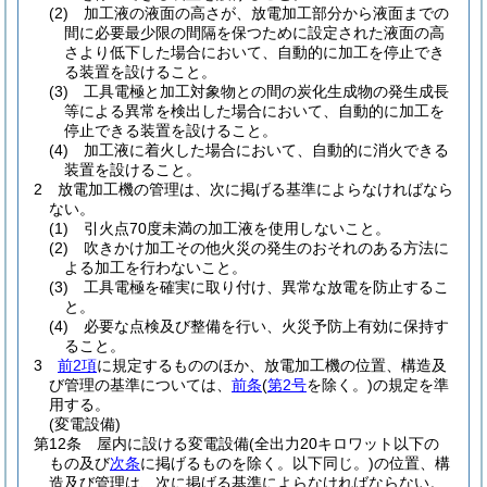
(2)
加工液の液面の高さが、放電加工部分から液面までの
間に必要最少限の間隔を保つために設定された液面の高
さより低下した場合において、自動的に加工を停止でき
る装置を設けること。
(3)
工具電極と加工対象物との間の炭化生成物の発生成長
等による異常を検出した場合において、自動的に加工を
停止できる装置を設けること。
(4)
加工液に着火した場合において、自動的に消火できる
装置を設けること。
2
放電加工機の管理は、次に掲げる基準によらなければなら
ない。
(1)
引火点70度未満の加工液を使用しないこと。
(2)
吹きかけ加工その他火災の発生のおそれのある方法に
よる加工を行わないこと。
(3)
工具電極を確実に取り付け、異常な放電を防止するこ
と。
(4)
必要な点検及び整備を行い、火災予防上有効に保持す
ること。
3
前2項
に規定するもののほか、放電加工機の位置、構造及
び管理の基準については、
前条
(
第2号
を除く。)
の規定を準
用する。
(変電設備)
第12条
屋内に設ける変電設備
(全出力20キロワット以下の
もの及び
次条
に掲げるものを除く。以下同じ。)
の位置、構
造及び管理は、次に掲げる基準によらなければならない。