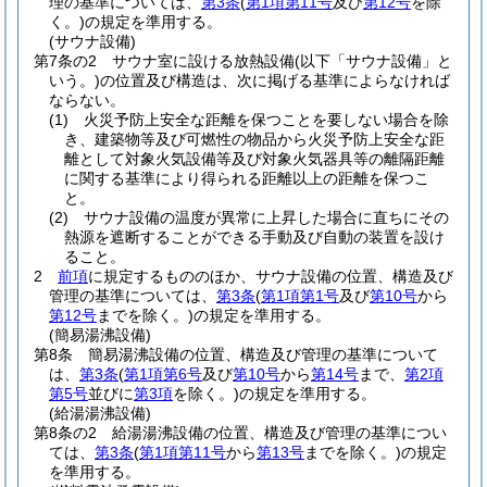
理の基準については、
第3条
(
第1項第11号
及び
第12号
を除
く。)
の規定を準用する。
(サウナ設備)
第7条の2
サウナ室に設ける放熱設備
(以下「サウナ設備」と
いう。)
の位置及び構造は、次に掲げる基準によらなければ
ならない。
(1)
火災予防上安全な距離を保つことを要しない場合を除
き、建築物等及び可燃性の物品から火災予防上安全な距
離として対象火気設備等及び対象火気器具等の離隔距離
に関する基準により得られる距離以上の距離を保つこ
と。
(2)
サウナ設備の温度が異常に上昇した場合に直ちにその
熱源を遮断することができる手動及び自動の装置を設け
ること。
2
前項
に規定するもののほか、サウナ設備の位置、構造及び
管理の基準については、
第3条
(
第1項第1号
及び
第10号
から
第12号
までを除く。)
の規定を準用する。
(簡易湯沸設備)
第8条
簡易湯沸設備の位置、構造及び管理の基準について
は、
第3条
(
第1項第6号
及び
第10号
から
第14号
まで、
第2項
第5号
並びに
第3項
を除く。)
の規定を準用する。
(給湯湯沸設備)
第8条の2
給湯湯沸設備の位置、構造及び管理の基準につい
ては、
第3条
(
第1項第11号
から
第13号
までを除く。)
の規定
を準用する。