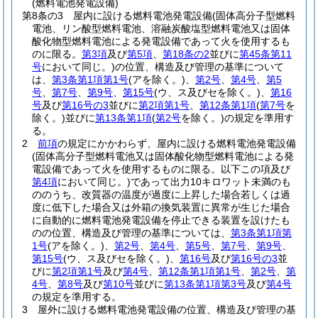
(燃料電池発電設備)
第8条の3
屋内に設ける燃料電池発電設備
(固体高分子型燃料
電池、リン酸型燃料電池、溶融炭酸塩型燃料電池又は固体
酸化物型燃料電池による発電設備であって火を使用するも
のに限る。
第3項
及び
第5項
、
第18条の2
並びに
第45条第11
号
において同じ。)
の位置、構造及び管理の基準について
は、
第3条第1項第1号
(アを除く。)
、
第2号
、
第4号
、
第5
号
、
第7号
、
第9号
、
第15号
(ウ、ス及びセを除く。)
、
第16
号
及び
第16号の3
並びに
第2項第1号
、
第12条第1項
(
第7号
を
除く。)
並びに
第13条第1項
(
第2号
を除く。)
の規定を準用す
る。
2
前項
の規定にかかわらず、屋内に設ける燃料電池発電設備
(固体高分子型燃料電池又は固体酸化物型燃料電池による発
電設備であって火を使用するものに限る。以下この項及び
第4項
において同じ。)
であって出力10キロワット未満のも
ののうち、改質器の温度が過度に上昇した場合若しくは過
度に低下した場合又は外箱の換気装置に異常が生じた場合
に自動的に燃料電池発電設備を停止できる装置を設けたも
のの位置、構造及び管理の基準については、
第3条第1項第
1号
(アを除く。)
、
第2号
、
第4号
、
第5号
、
第7号
、
第9号
、
第15号
(ウ、ス及びセを除く。)
、
第16号
及び
第16号の3
並
びに
第2項第1号
及び
第4号
、
第12条第1項第1号
、
第2号
、
第
4号
、
第8号
及び
第10号
並びに
第13条第1項第3号
及び
第4号
の規定を準用する。
3
屋外に設ける燃料電池発電設備の位置、構造及び管理の基