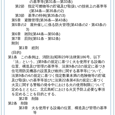
の基準等
(第31条―第33条)
第2節
指定可燃物等の貯蔵及び取扱いの技術上の基準等
(第34条―第35条の2)
第3節
基準の特例
(第35条の3)
第5章
避難管理
(第36条―第43条)
第5章の2
屋外催しに係る防火管理
(第43条の2・第43条の
3)
第6章
雑則
(第44条―第50条)
第7章
罰則
(第51条・第52条)
附則
第1章
総則
(目的)
第1条
この条例は、消防法
(昭和23年法律第186号。以下
「法」という。)
第9条の規定に基づく火を使用する設備の
位置、構造及び管理の基準等、法第9条の2の規定に基づき
住宅用防災機器の設置及び維持に関する基準等について、
法第9条の4の規定に基づく指定数量未満の危険物等の貯蔵
及び取扱いの基準等並びに法第22条第4項の規定に基づく
火災に関する警報の発令中における火の使用制限について
定めるとともに、北広島町における火災予防上必要な事項
を定めることを目的とする。
第2章
削除
第2条
削除
第3章
火を使用する設備の位置、構造及び管理の基準
等