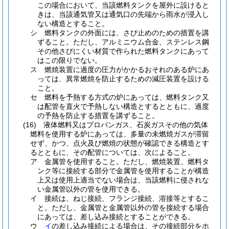
この場合において、当該燃料タンクを屋外に設けると
きは、当該通気管又は通気口の先端から雨水が浸入し
ない構造とすること。
シ
燃料タンクの外面には、さび止めのための措置を講
ずること。
ただし、アルミニウム合金、ステンレス鋼
その他さびにくい材質で作られた燃料タンクにあって
はこの限りでない。
ス
燃焼装置に過度の圧力がかかるおそれのある炉にあ
っては、異常燃焼を防止するための減圧装置を設ける
こと。
セ
燃料を予熱する方式の炉にあっては、燃料タンク又
は配管を直火で予熱しない構造とするとともに、過度
の予熱を防止する措置を講ずること。
(16)
液体燃料又はプロパンガス、石炭ガスその他の気体
燃料を使用する炉にあっては、多量の未燃焼ガスが滞留
せず、かつ、点火及び燃焼の状態が確認できる構造とす
るとともに、その配管については、次によること。
ア
金属管を使用すること。
ただし、燃焼装置、燃料タ
ンク等に接続する部分で金属管を使用することが構造
上又は使用上適当でない場合は、当該燃料に侵されな
い金属管以外の管を使用できる。
イ
接続は、ねじ接続、フランジ接続、溶接等とするこ
と。
ただし、金属管と金属管以外の管を接続する場合
にあっては、差し込み接続とすることができる。
ウ
イ
の差し込み接続による場合は、その接続部分をホ