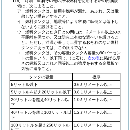
(15)
灯油、重油その他の液体燃料を使用する炉の附属設
備は、次によること。
ア
燃料タンクは、使用中燃料が漏れ、あふれ、又は飛
散しない構造とすること。
イ
燃料タンクは、地震等により容易に転倒又は落下し
ないように設けること。
ウ
燃料タンクとたき口との間には、2メートル以上の水
平距離を保つか、又は防火上有効な遮へいを設けるこ
と。
ただし、油温が著しく上昇するおそれのない燃料
タンクにあっては、この限りでない。
エ
燃料タンクは、その容量
(タンク内容量の90パーセン
トの量をいう。以下同じ。)
に応じ、
次の表
に掲げる厚
さの鋼板又はこれと同等以上の強度を有する金属板で
気密に造ること。
タンクの容量
板厚
5リットル以下
0.6ミリメートル以上
5リットルを超え20リットル以下
0.8ミリメートル以上
20リットルを超え40リットル以
1.0ミリメートル以上
下
40リットルを超え100リットル以
1.2ミリメートル以上
下
100リットルを超え250リットル
1.6ミリメートル以上