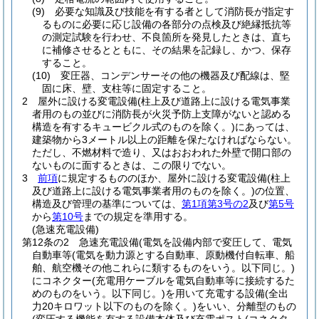
(9)
必要な知識及び技能を有する者として消防長が指定す
るものに必要に応じ設備の各部分の点検及び絶縁抵抗等
の測定試験を行わせ、不良箇所を発見したときは、直ち
に補修させるとともに、その結果を記録し、かつ、保存
すること。
(10)
変圧器、コンデンサーその他の機器及び配線は、堅
固に床、壁、支柱等に固定すること。
2
屋外に設ける変電設備
(柱上及び道路上に設ける電気事業
者用のもの並びに消防長が火災予防上支障がないと認める
構造を有するキュービクル式のものを除く。)
にあっては、
建築物から3メートル以上の距離を保たなければならない。
ただし、不燃材料で造り、又はおおわれた外壁で開口部の
ないものに面するときは、この限りでない。
3
前項
に規定するもののほか、屋外に設ける変電設備
(柱上
及び道路上に設ける電気事業者用のものを除く。)
の位置、
構造及び管理の基準については、
第1項第3号の2
及び
第5号
から
第10号
までの規定を準用する。
(急速充電設備)
第12条の2
急速充電設備
(電気を設備内部で変圧して、電気
自動車等
(電気を動力源とする自動車、原動機付自転車、船
舶、航空機その他これらに類するものをいう。以下同じ。)
にコネクター
(充電用ケーブルを電気自動車等に接続するた
めのものをいう。以下同じ。)
を用いて充電する設備
(全出
力20キロワット以下のものを除く。)
をいい、分離型のもの