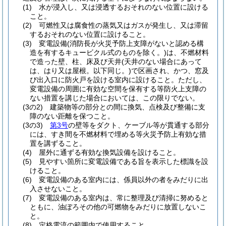
(1)
水が浸入し、又は浸透するおそれのない位置に設ける
こと。
(2)
可燃性又は腐食性の蒸気又はガスが発生し、又は滞留
するおそれのない位置に設けること。
(3)
変電設備
(消防長が火災予防上支障がないと認める構
造を有するキュービクル式のものを除く。)
は、不燃材料
で造った壁、柱、床及び天井
(天井のない場合にあって
は、はり又は屋根。以下同じ。)
で区画され、かつ、窓及
び出入口に防火戸を設ける室内に設けること。
ただし、
変電設備の周囲に有効な空間を保有する等防火上支障の
ない措置を講じた場合においては、この限りでない。
(3の2)
建築物等の部分との間に換気、点検及び整備に支
障のない距離を保つこと。
(3の3)
第3号
の壁等をダクト、ケーブル等が貫通する部分
には、すき間を不燃材料で埋める等火災予防上有効な措
置を講ずること。
(4)
屋外に通ずる有効な換気設備を設けること。
(5)
見やすい箇所に変電設備である旨を表示した標識を設
けること。
(6)
変電設備のある室内には、係員以外の者をみだりに出
入させないこと。
(7)
変電設備のある室内は、常に整理及び清掃に努めると
ともに、油ぼろその他の可燃物をみだりに放置しないこ
と。
(8)
定格電流の範囲内で使用すること。