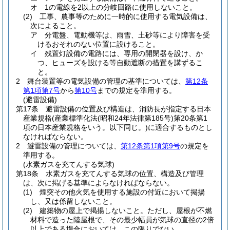
オ
1の電線を2以上の分岐回路に使用しないこと。
(2)
工事、農事等のために一時的に使用する電気設備は、
次によること。
ア
分電盤、電動機等は、雨雪、土砂等により障害を受
けるおそれのない位置に設けること。
イ
残置灯設備の電路には、専用の開閉器を設け、か
つ、ヒューズを設ける等自動遮断の措置を講ずるこ
と。
2
舞台装置等の電気設備の管理の基準については、
第12条
第1項第7号
から
第10号
までの規定を準用する。
(避雷設備)
第17条
避雷設備の位置及び構造は、消防長が指定する日本
産業規格
(産業標準化法
(昭和24年法律第185号)
第20条第1
項の日本産業規格をいう。以下同じ。)
に適合するものとし
なければならない。
2
避雷設備の管理については、
第12条第1項第9号
の規定を
準用する。
(水素ガスを充てんする気球)
第18条
水素ガスを充てんする気球の位置、構造及び管理
は、次に掲げる基準によらなければならない。
(1)
煙突その他火気を使用する施設の付近において掲揚
し、又は係留しないこと。
(2)
建築物の屋上で掲揚しないこと。
ただし、屋根が不燃
材料で造った陸屋根で、その最少幅員が気球の直径の2倍
以上である場合においては、この限りでない。