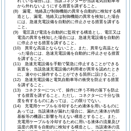
れている場合には、当該コネクターが当該電気自動車等
から外れないようにする措置を講ずること。
(8)
漏電、地絡及び制御機能の異常を自動的に検知する構
造とし、漏電、地絡又は制御機能の異常を検知した場合
には、急速充電設備を自動的に停止させる措置を講ずる
こと。
(9)
電圧及び電流を自動的に監視する構造とし、電圧又は
電流の異常を検知した場合には、急速充電設備を自動的
に停止させる措置を講ずること。
(10)
異常な高温とならないこと。
また、異常な高温とな
った場合には、急速充電設備を自動的に停止させる措置
を講ずること。
(11)
急速充電設備を手動で緊急に停止することができる
装置を、当該急速充電設備の利用者が異常を認めたとき
に、速やかに操作することができる箇所に設けること。
(12)
急速充電設備と電気自動車等の衝突を防止する措置
を講ずること。
(13)
コネクターについて、操作に伴う不時の落下を防止
する措置を講ずること。
ただし、コネクターに十分な強
度を有するものにあっては、この限りでない。
(14)
充電用ケーブルを冷却するため液体を用いるものに
あっては、当該液体が漏れた場合に、漏れた液体が内部
基板等の機器に影響を与えない構造とすること。
また、
充電用ケーブルを冷却するために用いる液体の流量及び
温度の異常を自動的に検知する構造とし、当該液体の流