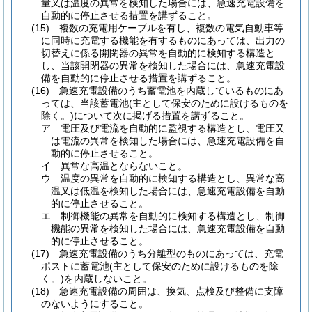
量又は温度の異常を検知した場合には、急速充電設備を
自動的に停止させる措置を講ずること。
(15)
複数の充電用ケーブルを有し、複数の電気自動車等
に同時に充電する機能を有するものにあっては、出力の
切替えに係る開閉器の異常を自動的に検知する構造と
し、当該開閉器の異常を検知した場合には、急速充電設
備を自動的に停止させる措置を講ずること。
(16)
急速充電設備のうち蓄電池を内蔵しているものにあ
っては、当該蓄電池
(主として保安のために設けるものを
除く。)
について次に掲げる措置を講ずること。
ア
電圧及び電流を自動的に監視する構造とし、電圧又
は電流の異常を検知した場合には、急速充電設備を自
動的に停止させること。
イ
異常な高温とならないこと。
ウ
温度の異常を自動的に検知する構造とし、異常な高
温又は低温を検知した場合には、急速充電設備を自動
的に停止させること。
エ
制御機能の異常を自動的に検知する構造とし、制御
機能の異常を検知した場合には、急速充電設備を自動
的に停止させること。
(17)
急速充電設備のうち分離型のものにあっては、充電
ポストに蓄電池
(主として保安のために設けるものを除
く。)
を内蔵しないこと。
(18)
急速充電設備の周囲は、換気、点検及び整備に支障
のないようにすること。