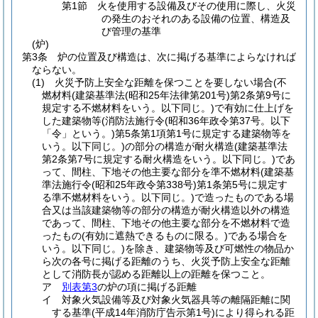
第1節
火を使用する設備及びその使用に際し、火災
の発生のおそれのある設備の位置、構造及
び管理の基準
(炉)
第3条
炉の位置及び構造は、次に掲げる基準によらなければ
ならない。
(1)
火災予防上安全な距離を保つことを要しない場合
(不
燃材料
(建築基準法
(昭和25年法律第201号)
第2条第9号に
規定する不燃材料をいう。以下同じ。)
で有効に仕上げを
した建築物等
(消防法施行令
(昭和36年政令第37号。以下
「令」という。)
第5条第1項第1号に規定する建築物等を
いう。以下同じ。)
の部分の構造が耐火構造
(建築基準法
第2条第7号に規定する耐火構造をいう。以下同じ。)
であ
って、間柱、下地その他主要な部分を準不燃材料
(建築基
準法施行令
(昭和25年政令第338号)
第1条第5号に規定す
る準不燃材料をいう。以下同じ。)
で造ったものである場
合又は当該建築物等の部分の構造が耐火構造以外の構造
であって、間柱、下地その他主要な部分を不燃材料で造
ったもの
(有効に遮熱できるものに限る。)
である場合を
いう。以下同じ。)
を除き、建築物等及び可燃性の物品か
ら次の各号に掲げる距離のうち、火災予防上安全な距離
として消防長が認める距離以上の距離を保つこと。
ア
別表第3
の炉の項に掲げる距離
イ
対象火気設備等及び対象火気器具等の離隔距離に関
する基準
(平成14年消防庁告示第1号)
により得られる距