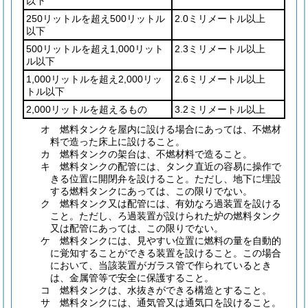
以下
250リットルを超え500リットル
2.0ミリメートル以上
以下
500リットルを超え1,000リット
2.3ミリメートル以上
ル以下
1,000リットルを超え2,000リッ
2.6ミリメートル以上
トル以下
2,000リットルを超えるもの
3.2ミリメートル以上
オ
燃料タンクを屋内に設ける場合にあっては、不燃材
料で造った床上に設けること。
カ
燃料タンクの架台は、不燃材料で造ること。
キ
燃料タンクの配管には、タンク直近の容易に操作で
きる位置に開閉弁を設けること。
ただし、地下に埋設
する燃料タンクにあっては、この限りでない。
ク
燃料タンク又は配管には、有効なろ過装置を設ける
こと。
ただし、ろ過装置が設けられた炉の燃料タンク
又は配管にあっては、この限りでない。
ケ
燃料タンクには、見やすい位置に燃料の量を自動的
に覚知することができる装置を設けること。
この場合
において、当該装置がガラス管で作られているとき
は、金属管等で安全に保護すること。
コ
燃料タンクは、水抜きができる構造とすること。
サ
燃料タンクには、通気管又は通気口を設けること。