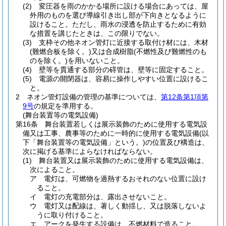
(2)
変圧器を雨のかかる場所に設ける場合にあっては、屋
外用のものを選び導線引き出し部が下向きとなるように
設けること。
ただし、雨水の浸透を防止するために有効
な措置を講じたときは、この限りでない。
(3)
支枠その他ネオン管灯に近接する取付け材には、木材
(難燃合板を除く。)
又は合成樹脂
(不燃性及び難燃性のも
のを除く。)
を用いないこと。
(4)
壁等を貫通する部分の碍管は、壁等に固定すること。
(5)
電源の開閉器は、容易に操作しやすい位置に設けるこ
と。
2
ネオン管灯設備の管理の基準については、
第12条第1項第
9号
の規定を準用する。
(舞台装置等の電気設備)
第16条
舞台装置若しくは展示装飾のために使用する電気設
備又は工事、農事等のために一時的に使用する電気設備
(以
下「舞台装置等の電気設備」という。)
の位置及び構造は、
次に掲げる基準によらなければならない。
(1)
舞台装置又は展示装飾のために使用する電気設備は、
次によること。
ア
電灯は、可燃物を過熱するおそれのない位置に設け
ること。
イ
電灯の充電部分は、露出させないこと。
ウ
電灯又は配線は、著しく動揺し、又は脱落しないよ
うに取り付けること。
エ
アークを発生する設備は、不燃材料で造ること。