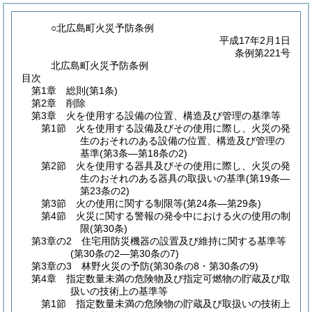
○北広島町火災予防条例
平成17年2月1日
条例第221号
北広島町火災予防条例
目次
第1章
総則
(第1条)
第2章
削除
第3章
火を使用する設備の位置、構造及び管理の基準等
第1節
火を使用する設備及びその使用に際し、火災の発
生のおそれのある設備の位置、構造及び管理の
基準
(第3条―第18条の2)
第2節
火を使用する器具及びその使用に際し、火災の発
生のおそれのある器具の取扱いの基準
(第19条―
第23条の2)
第3節
火の使用に関する制限等
(第24条―第29条)
第4節
火災に関する警報の発令中における火の使用の制
限
(第30条)
第3章の2
住宅用防災機器の設置及び維持に関する基準等
(第30条の2―第30条の7)
第3章の3
林野火災の予防
(第30条の8・第30条の9)
第4章
指定数量未満の危険物及び指定可燃物の貯蔵及び取
扱いの技術上の基準等
第1節
指定数量未満の危険物の貯蔵及び取扱いの技術上