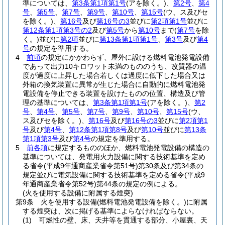
準については、
第3条第1項第1号
(アを除く。)
、
第2号
、
第4
号
、
第5号
、
第7号
、
第9号
、
第10号
、
第15号
(ウ、ス及びセ
を除く。)
、
第16号
及び
第16号の3
並びに
第2項第1号
並びに
第12条第1項第3号の2
及び
第5号
から
第10号
まで
(
第7号
を除
く。)
並びに
第2項
並びに
第13条第1項第1号
、
第3号
及び
第4
号
の規定を準用する。
4
前項
の規定にかかわらず、屋外に設ける燃料電池発電設備
であって出力10キロワット未満のもののうち、改質器の温
度が過度に上昇した場合若しくは過度に低下した場合又は
外箱の換気装置に異常が生じた場合に自動的に燃料電池発
電設備を停止できる装置を設けたものの位置、構造及び管
理の基準については、
第3条第1項第1号
(アを除く。)
、
第2
号
、
第4号
、
第5号
、
第7号
、
第9号
、
第10号
、
第15号
(ウ、
ス及びセを除く。)
、
第16号
及び
第16号の3
並びに
第2項第1
号
及び
第4号
、
第12条第1項第8号
及び
第10号
並びに
第13条
第1項第3号
及び
第4号
の規定を準用する。
5
前各項
に規定するもののほか、燃料電池発電設備の構造の
基準については、発電用火力設備に関する技術基準を定め
る省令
(平成9年通商産業省令第51号)
第30条及び第34条の
規定並びに電気設備に関する技術基準を定める省令
(平成9
年通商産業省令第52号)
第44条の規定の例による。
(火を使用する設備に附属する煙突)
第9条
火を使用する設備
(燃料電池発電設備を除く。)
に附属
する煙突は、次に掲げる基準によらなければならない。
(1)
可燃性の壁、床、天井等を貫通する部分、小屋裏、天