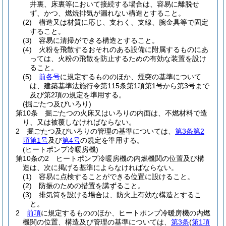
井裏、床裏等において接続する場合は、容易に離脱せ
ず、かつ、燃焼排気が漏れない構造とすること。
(2)
構造又は材質に応じ、支わく、支線、腕金具等で固定
すること。
(3)
容易に清掃ができる構造とすること。
(4)
火粉を飛散するおそれのある設備に附属するものにあ
っては、火粉の飛散を防止するための有効な装置を設け
ること。
(5)
前各号
に規定するもののほか、煙突の基準について
は、建築基準法施行令第115条第1項第1号から第3号まで
及び第2項の規定を準用する。
(掘ごたつ及びいろり)
第10条
掘ごたつの火床又はいろりの内面は、不燃材料で造
り、又は被覆しなければならない。
2
掘ごたつ及びいろりの管理の基準については、
第3条第2
項第1号
及び
第4号
の規定を準用する。
(ヒートポンプ冷暖房機)
第10条の2
ヒートポンプ冷暖房機の内燃機関の位置及び構
造は、次に掲げる基準によらなければならない。
(1)
容易に点検することができる位置に設けること。
(2)
防振のための措置を講ずること。
(3)
排気筒を設ける場合は、防火上有効な構造とするこ
と。
2
前項
に規定するもののほか、ヒートポンプ冷暖房機の内燃
機関の位置、構造及び管理の基準については、
第3条
(
第1項