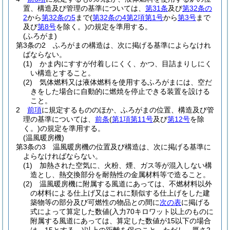
置、構造及び管理の基準については、
第31条
及び
第32条の
2
から
第32条の5
まで
(
第32条の4第2項第1号
から
第3号
まで
及び
第8号
を除く。)
の規定を準用する。
(ふろがま)
第3条の2
ふろがまの構造は、次に掲げる基準によらなけれ
ばならない。
(1)
かま内にすすが付着しにくく、かつ、目詰まりしにく
い構造とすること。
(2)
気体燃料又は液体燃料を使用するふろがまには、空だ
きをした場合に自動的に燃焼を停止できる装置を設ける
こと。
2
前項
に規定するもののほか、ふろがまの位置、構造及び管
理の基準については、
前条
(
第1項第11号
及び
第12号
を除
く。)
の規定を準用する。
(温風暖房機)
第3条の3
温風暖房機の位置及び構造は、次に掲げる基準に
よらなければならない。
(1)
加熱された空気に、火粉、煙、ガス等が混入しない構
造とし、熱交換部分を耐熱性の金属材料等で造ること。
(2)
温風暖房機に附属する風道にあっては、不燃材料以外
の材料による仕上げ又はこれに類似する仕上げをした建
築物等の部分及び可燃性の物品との間に
次の表
に掲げる
式によって算定した数値
(入力70キロワット以上のものに
附属する風道にあっては、算定した数値が15以下の場合