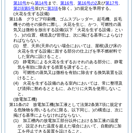
第10号
から
第14号
まで、
第16号
、
第16号の2
及び
第17号
、
第2項第5号
並びに
第3項
を除く。)
の規定を準用する。
(火花を生ずる設備)
第11条
グラビア印刷機、ゴムスプレッダー、起毛機、反毛
機その他その操作に際し、火花を生じ、かつ、可燃性の蒸
気又は微粉を放出する設備
(以下「火花を生ずる設備」とい
う。)
の位置、構造及び管理は、次に掲げる基準によらなけ
ればならない。
(1)
壁、天井
(天井のない場合においては、屋根)
及び床の
火花を生ずる設備に面する部分の仕上げを準不燃材料で
した室内に設けること。
(2)
静電気による火花を生ずるおそれのある部分に、静電
気を有効に除去する措置を講ずること。
(3)
可燃性の蒸気又は微粉を有効に除去する換気装置を設
けること。
(4)
火花を生ずる設備のある室内においては、常に整理及
び清掃に努めるとともに、みだりに火気を使用しないこ
と。
(放電加工機)
第11条の2
放電加工機
(加工液として法第2条第7項に規定す
る危険物を用いるものに限る。以下同じ。)
の構造は、次に
掲げる基準によらなければならない。
(1)
加工槽内の放電加工部分以外における加工液の温度
が、設定された温度を超えた場合において、自動的に加
工を停止できる装置を設けること。