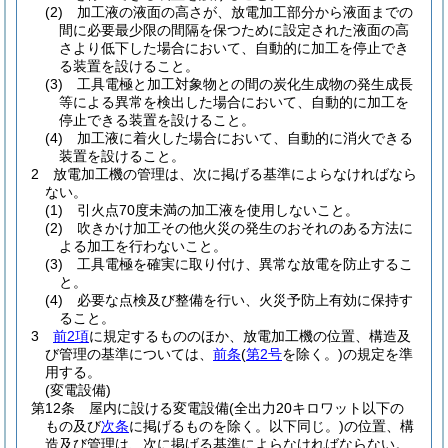
(2)
加工液の液面の高さが、放電加工部分から液面までの
間に必要最少限の間隔を保つために設定された液面の高
さより低下した場合において、自動的に加工を停止でき
る装置を設けること。
(3)
工具電極と加工対象物との間の炭化生成物の発生成長
等による異常を検出した場合において、自動的に加工を
停止できる装置を設けること。
(4)
加工液に着火した場合において、自動的に消火できる
装置を設けること。
2
放電加工機の管理は、次に掲げる基準によらなければなら
ない。
(1)
引火点70度未満の加工液を使用しないこと。
(2)
吹きかけ加工その他火災の発生のおそれのある方法に
よる加工を行わないこと。
(3)
工具電極を確実に取り付け、異常な放電を防止するこ
と。
(4)
必要な点検及び整備を行い、火災予防上有効に保持す
ること。
3
前2項
に規定するもののほか、放電加工機の位置、構造及
び管理の基準については、
前条
(
第2号
を除く。)
の規定を準
用する。
(変電設備)
第12条
屋内に設ける変電設備
(全出力20キロワット以下の
もの及び
次条
に掲げるものを除く。以下同じ。)
の位置、構
造及び管理は、次に掲げる基準によらなければならない。