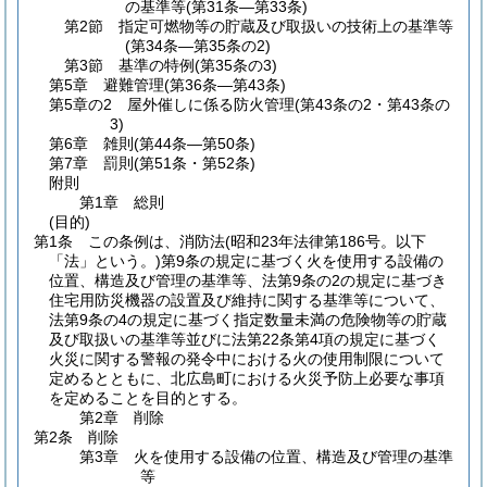
の基準等
(第31条―第33条)
第2節
指定可燃物等の貯蔵及び取扱いの技術上の基準等
(第34条―第35条の2)
第3節
基準の特例
(第35条の3)
第5章
避難管理
(第36条―第43条)
第5章の2
屋外催しに係る防火管理
(第43条の2・第43条の
3)
第6章
雑則
(第44条―第50条)
第7章
罰則
(第51条・第52条)
附則
第1章
総則
(目的)
第1条
この条例は、消防法
(昭和23年法律第186号。以下
「法」という。)
第9条の規定に基づく火を使用する設備の
位置、構造及び管理の基準等、法第9条の2の規定に基づき
住宅用防災機器の設置及び維持に関する基準等について、
法第9条の4の規定に基づく指定数量未満の危険物等の貯蔵
及び取扱いの基準等並びに法第22条第4項の規定に基づく
火災に関する警報の発令中における火の使用制限について
定めるとともに、北広島町における火災予防上必要な事項
を定めることを目的とする。
第2章
削除
第2条
削除
第3章
火を使用する設備の位置、構造及び管理の基準
等