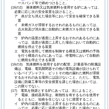
ースバンド等で締めつけること。
(16の2)
液体燃料又は気体燃料を使用する炉にあっては、
必要に応じ次の安全装置を設けること。
ア
炎が立ち消えた場合等において安全を確保できる装
置
イ
未燃ガスが滞留するおそれのあるものにあっては、
点火前及び消火後に自動的に未燃ガスを排出できる装
置
ウ
炉内の温度が過度に上昇するおそれのあるものにあ
っては、温度が過度に上昇した場合において自動的に
燃焼を停止できる装置
エ
電気を使用して燃焼を制御する構造又は燃料の予熱
を行う構造のものにあっては、停電時において自動的
に燃焼を停止できる装置
(16の3)
気体燃料を使用する炉の配管、計量器等の附属設
備は、電線、電気開閉器その他の電気設備が設けられて
いるパイプシャフト、ピットその他の漏れた燃料が滞留
するおそれのある場所には設けないこと。
ただし、電気
設備に防爆工事等の安全措置を講じた場合においては、
この限りでない。
(17)
電気を熱源とする炉にあっては、次によること。
ア
電線、接続器具等は、耐熱性を有するものを使用す
るとともに、短絡を生じないように措置すること。
イ
炉内の温度が過度に上昇するおそれのあるものにあ
っては、必要に応じ温度が過度に上昇した場合におい