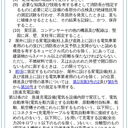
(9)
必要な知識及び技能を有する者として消防長が指定す
るものに必要に応じ設備の各部分の点検及び絶縁抵抗等
の測定試験を行わせ、不良箇所を発見したときは、直ち
に補修させるとともに、その結果を記録し、かつ、保存
すること。
(10)
変圧器、コンデンサーその他の機器及び配線は、堅
固に床、壁、支柱等に固定すること。
2
屋外に設ける変電設備
(柱上及び道路上に設ける電気事業
者用のもの並びに消防長が火災予防上支障がないと認める
構造を有するキュービクル式のものを除く。)
にあっては、
建築物から3メートル以上の距離を保たなければならない。
ただし、不燃材料で造り、又はおおわれた外壁で開口部の
ないものに面するときは、この限りでない。
3
前項
に規定するもののほか、屋外に設ける変電設備
(柱上
及び道路上に設ける電気事業者用のものを除く。)
の位置、
構造及び管理の基準については、
第1項第3号の2
及び
第5号
から
第10号
までの規定を準用する。
(急速充電設備)
第12条の2
急速充電設備
(電気を設備内部で変圧して、電気
自動車等
(電気を動力源とする自動車、原動機付自転車、船
舶、航空機その他これらに類するものをいう。以下同じ。)
にコネクター
(充電用ケーブルを電気自動車等に接続するた
めのものをいう。以下同じ。)
を用いて充電する設備
(全出
力20キロワット以下のものを除く。)
をいい、分離型のもの