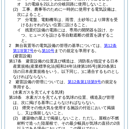
オ
1の電線を2以上の分岐回路に使用しないこと。
(2)
工事、農事等のために一時的に使用する電気設備は、
次によること。
ア
分電盤、電動機等は、雨雪、土砂等により障害を受
けるおそれのない位置に設けること。
イ
残置灯設備の電路には、専用の開閉器を設け、か
つ、ヒューズを設ける等自動遮断の措置を講ずるこ
と。
2
舞台装置等の電気設備の管理の基準については、
第12条
第1項第7号
から
第10号
までの規定を準用する。
(避雷設備)
第17条
避雷設備の位置及び構造は、消防長が指定する日本
産業規格
(産業標準化法
(昭和24年法律第185号)
第20条第1
項の日本産業規格をいう。以下同じ。)
に適合するものとし
なければならない。
2
避雷設備の管理については、
第12条第1項第9号
の規定を
準用する。
(水素ガスを充てんする気球)
第18条
水素ガスを充てんする気球の位置、構造及び管理
は、次に掲げる基準によらなければならない。
(1)
煙突その他火気を使用する施設の付近において掲揚
し、又は係留しないこと。
(2)
建築物の屋上で掲揚しないこと。
ただし、屋根が不燃
材料で造った陸屋根で、その最少幅員が気球の直径の2倍
以上である場合においては、この限りでない。