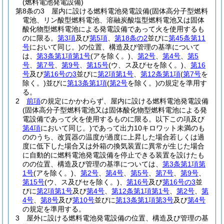
(燃料電池発電設備)
第8条の3
屋内に設ける燃料電池発電設備
(固体高分子型燃料
電池、リン酸型燃料電池、溶融炭酸塩型燃料電池又は固体
酸化物型燃料電池による発電設備であって火を使用するも
のに限る。
第3項
及び
第5項
、
第18条の2
並びに
第45条第11
号
において同じ。)
の位置、構造及び管理の基準について
は、
第3条第1項第1号
(アを除く。)
、
第2号
、
第4号
、
第5
号
、
第7号
、
第9号
、
第15号
(ウ、ス及びセを除く。)
、
第16
号
及び
第16号の3
並びに
第2項第1号
、
第12条第1項
(
第7号
を
除く。)
並びに
第13条第1項
(
第2号
を除く。)
の規定を準用す
る。
2
前項
の規定にかかわらず、屋内に設ける燃料電池発電設備
(固体高分子型燃料電池又は固体酸化物型燃料電池による発
電設備であって火を使用するものに限る。以下この項及び
第4項
において同じ。)
であって出力10キロワット未満のも
ののうち、改質器の温度が過度に上昇した場合若しくは過
度に低下した場合又は外箱の換気装置に異常が生じた場合
に自動的に燃料電池発電設備を停止できる装置を設けたも
のの位置、構造及び管理の基準については、
第3条第1項第
1号
(アを除く。)
、
第2号
、
第4号
、
第5号
、
第7号
、
第9号
、
第15号
(ウ、ス及びセを除く。)
、
第16号
及び
第16号の3
並
びに
第2項第1号
及び
第4号
、
第12条第1項第1号
、
第2号
、
第
4号
、
第8号
及び
第10号
並びに
第13条第1項第3号
及び
第4号
の規定を準用する。
3
屋外に設ける燃料電池発電設備の位置、構造及び管理の基