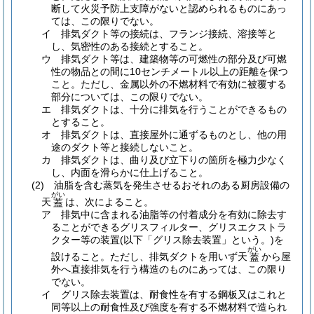
断して火災予防上支障がないと認められるものにあっ
ては、この限りでない。
イ
排気ダクト等の接続は、フランジ接続、溶接等と
し、気密性のある接続とすること。
ウ
排気ダクト等は、建築物等の可燃性の部分及び可燃
性の物品との間に10センチメートル以上の距離を保つ
こと。
ただし、金属以外の不燃材料で有効に被覆する
部分については、この限りでない。
エ
排気ダクトは、十分に排気を行うことができるもの
とすること。
オ
排気ダクトは、直接屋外に通ずるものとし、他の用
途のダクト等と接続しないこと。
カ
排気ダクトは、曲り及び立下りの箇所を極力少なく
し、内面を滑らかに仕上げること。
(2)
油脂を含む蒸気を発生させるおそれのある厨房設備の
がい
天
は、次によること。
蓋
ア
排気中に含まれる油脂等の付着成分を有効に除去す
ることができるグリスフィルター、グリスエクストラ
クター等の装置
(以下「グリス除去装置」という。)
を
がい
設けること。
ただし、排気ダクトを用いず天
から屋
蓋
外へ直接排気を行う構造のものにあっては、この限り
でない。
イ
グリス除去装置は、耐食性を有する鋼板又はこれと
同等以上の耐食性及び強度を有する不燃材料で造られ