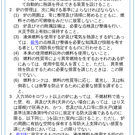
て自動的に熱源を停止できる装置を設けること。
2
炉の管理は、次に掲げる基準によらなければならない。
(1)
炉の周囲は、常に整理及び清掃に努めるとともに、燃
料その他の可燃物をみだりに放置しないこと。
(2)
炉及びその附属設備は、必要な点検及び整備を行い、
火災予防上有効に保持すること。
(3)
液体燃料を使用する炉及び電気を熱源とする炉にあっ
ては、
前号
の点検及び整備を必要な知識及び技能を有す
る者として消防長が指定するものに行わせること。
(4)
本来の使用燃料以外の燃料を使用しないこと。
(5)
燃料の性質等により異常燃焼を生ずるおそれのある炉
にあっては、使用中監視人を置くこと。
ただし、異常燃
焼を防止するために必要な措置を講じたときは、この限
りでない。
(6)
燃料タンクは、燃料の性質等に応じ、遮光し、又は転
倒若しくは衝撃を防止するために必要な措置を講ずるこ
と。
3
入力350キロワット以上の炉にあっては、不燃材料で造っ
た壁、柱、床及び天井
(天井のない場合にあっては、はり又
は屋根)
で区画され、かつ、窓及び出入口等に防火戸
(建築
基準法第2条第9号の2ロに規定する防火設備であるものに
限る。以下同じ。)
を設けた室内に設けること。
ただし、炉
の周囲に有効な空間を保有する等防火上支障のない措置を
講じた場合においては、この限りでない。
4
前3項
に規定するもののほか、液体燃料を使用する炉の位