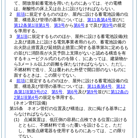
て、開放形鉛蓄電池を用いたものにあっては、その電槽
は、耐酸性の床上又は台上に設けなければならない。
2
前項
に規定するもののほか、屋内に設ける蓄電池設備の位
置、構造及び管理の基準については、
第11条第4号
並びに
第12条第1項第1号
、
第3号
から
第6号
まで及び
第9号
の規定
を準用する。
3
第1項
に規定するもののほか、屋外に設ける蓄電池設備
(柱
上及び道路上に設ける電気事業者用のもの、蓄電池設備の
出火防止措置及び延焼防止措置に関する基準第3に定めるも
の並びに消防長が火災予防上支障がないと認める構造を有
するキュービクル式のものを除く。)
にあっては、建築物か
ら3メートル以上の距離を保たなければならない。
ただし、
不燃材料で造り、又は覆われた外壁で開口部のないものに
面するときは、この限りでない。
4
前項
に規定するもののほか、屋外に設ける蓄電池設備の位
置、構造及び管理の基準については、
第11条第4号
、
第12
条第1項第3号の2
、
第5号
、
第6号
及び
第9号
並びに
第12条の
2第1項第4号
の規定を準用する。
(ネオン管灯設備)
第15条
ネオン管灯の位置及び構造は、次に掲げる基準によ
らなければならない。
(1)
点滅装置は、低圧側の容易に点検できる位置に設ける
とともに、不燃材料で造った覆いを設けること。
ただ
し、無接点継電器を使用するものにあっては、この限り
でない。