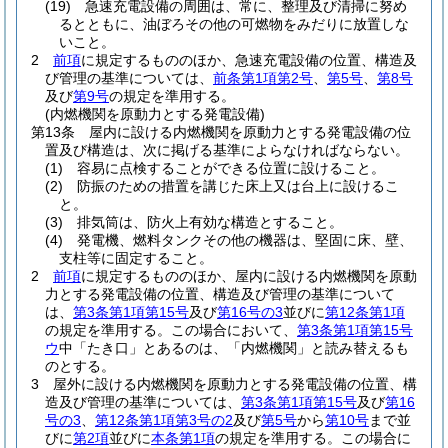
(19)
急速充電設備の周囲は、常に、整理及び清掃に努め
るとともに、油ぼろその他の可燃物をみだりに放置しな
いこと。
2
前項
に規定するもののほか、急速充電設備の位置、構造及
び管理の基準については、
前条第1項第2号
、
第5号
、
第8号
及び
第9号
の規定を準用する。
(内燃機関を原動力とする発電設備)
第13条
屋内に設ける内燃機関を原動力とする発電設備の位
置及び構造は、次に掲げる基準によらなければならない。
(1)
容易に点検することができる位置に設けること。
(2)
防振のための措置を講じた床上又は台上に設けるこ
と。
(3)
排気筒は、防火上有効な構造とすること。
(4)
発電機、燃料タンクその他の機器は、堅固に床、壁、
支柱等に固定すること。
2
前項
に規定するもののほか、屋内に設ける内燃機関を原動
力とする発電設備の位置、構造及び管理の基準について
は、
第3条第1項第15号
及び
第16号の3
並びに
第12条第1項
の規定を準用する。
この場合において、
第3条第1項第15号
ウ
中「たき口」とあるのは、「内燃機関」と読み替えるも
のとする。
3
屋外に設ける内燃機関を原動力とする発電設備の位置、構
造及び管理の基準については、
第3条第1項第15号
及び
第16
号の3
、
第12条第1項第3号の2
及び
第5号
から
第10号
まで並
びに
第2項
並びに
本条第1項
の規定を準用する。
この場合に