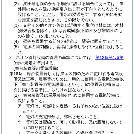
(2)
変圧器を雨のかかる場所に設ける場合にあっては、屋
外用のものを選び導線引き出し部が下向きとなるように
設けること。
ただし、雨水の浸透を防止するために有効
な措置を講じたときは、この限りでない。
(3)
支枠その他ネオン管灯に近接する取付け材には、木材
(難燃合板を除く。)
又は合成樹脂
(不燃性及び難燃性のも
のを除く。)
を用いないこと。
(4)
壁等を貫通する部分の碍管は、壁等に固定すること。
(5)
電源の開閉器は、容易に操作しやすい位置に設けるこ
と。
2
ネオン管灯設備の管理の基準については、
第12条第1項第
9号
の規定を準用する。
(舞台装置等の電気設備)
第16条
舞台装置若しくは展示装飾のために使用する電気設
備又は工事、農事等のために一時的に使用する電気設備
(以
下「舞台装置等の電気設備」という。)
の位置及び構造は、
次に掲げる基準によらなければならない。
(1)
舞台装置又は展示装飾のために使用する電気設備は、
次によること。
ア
電灯は、可燃物を過熱するおそれのない位置に設け
ること。
イ
電灯の充電部分は、露出させないこと。
ウ
電灯又は配線は、著しく動揺し、又は脱落しないよ
うに取り付けること。
エ
アークを発生する設備は、不燃材料で造ること。