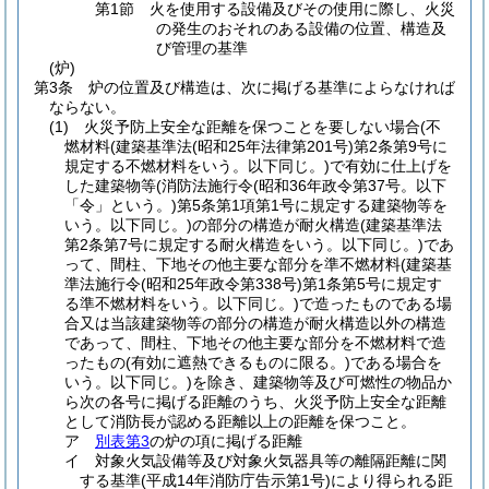
第1節
火を使用する設備及びその使用に際し、火災
の発生のおそれのある設備の位置、構造及
び管理の基準
(炉)
第3条
炉の位置及び構造は、次に掲げる基準によらなければ
ならない。
(1)
火災予防上安全な距離を保つことを要しない場合
(不
燃材料
(建築基準法
(昭和25年法律第201号)
第2条第9号に
規定する不燃材料をいう。以下同じ。)
で有効に仕上げを
した建築物等
(消防法施行令
(昭和36年政令第37号。以下
「令」という。)
第5条第1項第1号に規定する建築物等を
いう。以下同じ。)
の部分の構造が耐火構造
(建築基準法
第2条第7号に規定する耐火構造をいう。以下同じ。)
であ
って、間柱、下地その他主要な部分を準不燃材料
(建築基
準法施行令
(昭和25年政令第338号)
第1条第5号に規定す
る準不燃材料をいう。以下同じ。)
で造ったものである場
合又は当該建築物等の部分の構造が耐火構造以外の構造
であって、間柱、下地その他主要な部分を不燃材料で造
ったもの
(有効に遮熱できるものに限る。)
である場合を
いう。以下同じ。)
を除き、建築物等及び可燃性の物品か
ら次の各号に掲げる距離のうち、火災予防上安全な距離
として消防長が認める距離以上の距離を保つこと。
ア
別表第3
の炉の項に掲げる距離
イ
対象火気設備等及び対象火気器具等の離隔距離に関
する基準
(平成14年消防庁告示第1号)
により得られる距