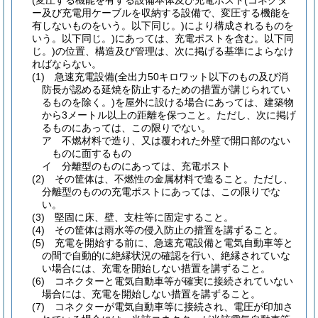
(変圧する機能を有する設備本体及び充電ポスト
(コネクタ
ー及び充電用ケーブルを収納する設備で、変圧する機能を
有しないものをいう。以下同じ。)
により構成されるものを
いう。以下同じ。)
にあっては、充電ポストを含む。以下同
じ。)
の位置、構造及び管理は、次に掲げる基準によらなけ
ればならない。
(1)
急速充電設備
(全出力50キロワット以下のもの及び消
防長が認める延焼を防止するための措置が講じられてい
るものを除く。)
を屋外に設ける場合にあっては、建築物
から3メートル以上の距離を保つこと。
ただし、次に掲げ
るものにあっては、この限りでない。
ア
不燃材料で造り、又は覆われた外壁で開口部のない
ものに面するもの
イ
分離型のものにあっては、充電ポスト
(2)
その筐体は、不燃性の金属材料で造ること。
ただし、
分離型のものの充電ポストにあっては、この限りでな
い。
(3)
堅固に床、壁、支柱等に固定すること。
(4)
その筐体は雨水等の侵入防止の措置を講ずること。
(5)
充電を開始する前に、急速充電設備と電気自動車等と
の間で自動的に絶縁状況の確認を行い、絶縁されていな
い場合には、充電を開始しない措置を講ずること。
(6)
コネクターと電気自動車等が確実に接続されていない
場合には、充電を開始しない措置を講ずること。
(7)
コネクターが電気自動車等に接続され、電圧が印加さ