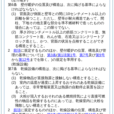
(壁付暖炉)
第6条
壁付暖炉の位置及び構造は、次に掲げる基準によらな
ければならない。
(1)
背面及び側面と壁等との間に10センチメートル以上の
距離を保つこと。
ただし、壁等が耐火構造であって、間
柱、下地その他主要な部分を準不燃材料で造ったものの
場合にあっては、この限りでない。
(2)
厚さ20センチメートル以上の鉄筋コンクリート造、無
筋コンクリート造、れんが造、石造又はコンクリートブ
ロック造とし、かつ、背面の状況を点検することができ
る構造とすること。
2
前項
に規定するもののほか、壁付暖炉の位置、構造及び管
理の基準については、
第3条
(
第1項第1号
、
第7号
及び
第9号
から
第12号
までを除く。)
の規定を準用する。
(乾燥設備)
第7条
乾燥設備の構造は、次に掲げる基準によらなければな
らない。
(1)
乾燥物品が直接熱源と接触しない構造とすること。
(2)
室内の温度が過度に上昇するおそれのある乾燥設備に
あっては、非常警報装置又は熱源の自動停止装置を設け
ること。
(3)
火粉が混入するおそれのある燃焼排気により直接可燃
性の物品を乾燥するものにあっては、乾燥室内に火粉を
飛散しない構造とすること。
2
前項
に規定するもののほか、乾燥設備の位置、構造及び管