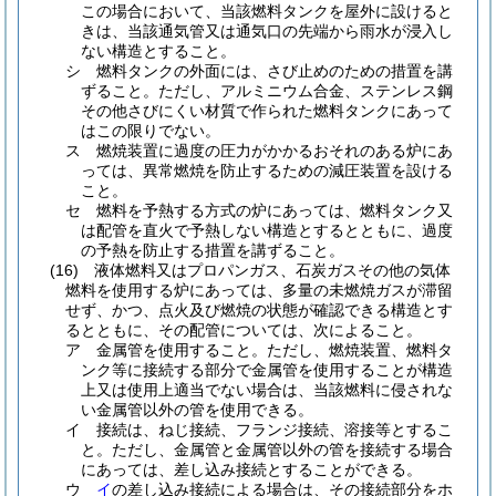
この場合において、当該燃料タンクを屋外に設けると
きは、当該通気管又は通気口の先端から雨水が浸入し
ない構造とすること。
シ
燃料タンクの外面には、さび止めのための措置を講
ずること。
ただし、アルミニウム合金、ステンレス鋼
その他さびにくい材質で作られた燃料タンクにあって
はこの限りでない。
ス
燃焼装置に過度の圧力がかかるおそれのある炉にあ
っては、異常燃焼を防止するための減圧装置を設ける
こと。
セ
燃料を予熱する方式の炉にあっては、燃料タンク又
は配管を直火で予熱しない構造とするとともに、過度
の予熱を防止する措置を講ずること。
(16)
液体燃料又はプロパンガス、石炭ガスその他の気体
燃料を使用する炉にあっては、多量の未燃焼ガスが滞留
せず、かつ、点火及び燃焼の状態が確認できる構造とす
るとともに、その配管については、次によること。
ア
金属管を使用すること。
ただし、燃焼装置、燃料タ
ンク等に接続する部分で金属管を使用することが構造
上又は使用上適当でない場合は、当該燃料に侵されな
い金属管以外の管を使用できる。
イ
接続は、ねじ接続、フランジ接続、溶接等とするこ
と。
ただし、金属管と金属管以外の管を接続する場合
にあっては、差し込み接続とすることができる。
ウ
イ
の差し込み接続による場合は、その接続部分をホ