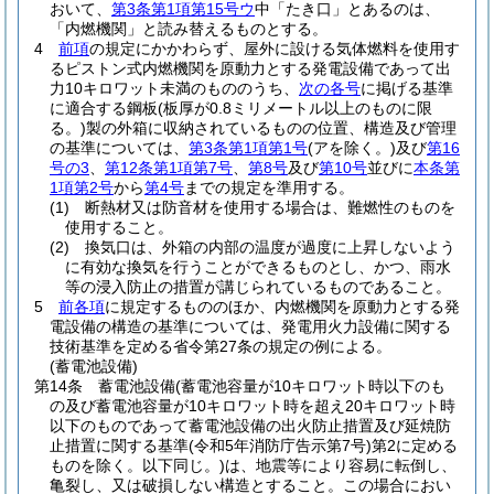
おいて、
第3条第1項第15号ウ
中「たき口」とあるのは、
「内燃機関」と読み替えるものとする。
4
前項
の規定にかかわらず、屋外に設ける気体燃料を使用す
るピストン式内燃機関を原動力とする発電設備であって出
力10キロワット未満のもののうち、
次の各号
に掲げる基準
に適合する鋼板
(板厚が0.8ミリメートル以上のものに限
る。)
製の外箱に収納されているものの位置、構造及び管理
の基準については、
第3条第1項第1号
(アを除く。)
及び
第16
号の3
、
第12条第1項第7号
、
第8号
及び
第10号
並びに
本条第
1項第2号
から
第4号
までの規定を準用する。
(1)
断熱材又は防音材を使用する場合は、難燃性のものを
使用すること。
(2)
換気口は、外箱の内部の温度が過度に上昇しないよう
に有効な換気を行うことができるものとし、かつ、雨水
等の浸入防止の措置が講じられているものであること。
5
前各項
に規定するもののほか、内燃機関を原動力とする発
電設備の構造の基準については、発電用火力設備に関する
技術基準を定める省令第27条の規定の例による。
(蓄電池設備)
第14条
蓄電池設備
(蓄電池容量が10キロワット時以下のも
の及び蓄電池容量が10キロワット時を超え20キロワット時
以下のものであって蓄電池設備の出火防止措置及び延焼防
止措置に関する基準
(令和5年消防庁告示第7号)
第2に定める
ものを除く。以下同じ。)
は、地震等により容易に転倒し、
亀裂し、又は破損しない構造とすること。
この場合におい