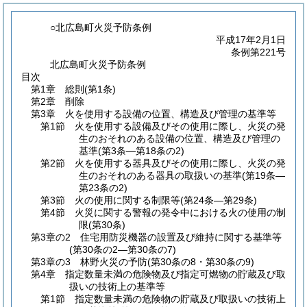
○北広島町火災予防条例
平成17年2月1日
条例第221号
北広島町火災予防条例
目次
第1章
総則
(第1条)
第2章
削除
第3章
火を使用する設備の位置、構造及び管理の基準等
第1節
火を使用する設備及びその使用に際し、火災の発
生のおそれのある設備の位置、構造及び管理の
基準
(第3条―第18条の2)
第2節
火を使用する器具及びその使用に際し、火災の発
生のおそれのある器具の取扱いの基準
(第19条―
第23条の2)
第3節
火の使用に関する制限等
(第24条―第29条)
第4節
火災に関する警報の発令中における火の使用の制
限
(第30条)
第3章の2
住宅用防災機器の設置及び維持に関する基準等
(第30条の2―第30条の7)
第3章の3
林野火災の予防
(第30条の8・第30条の9)
第4章
指定数量未満の危険物及び指定可燃物の貯蔵及び取
扱いの技術上の基準等
第1節
指定数量未満の危険物の貯蔵及び取扱いの技術上