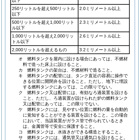
以下
250リットルを超え500リットル
2.0ミリメートル以上
以下
500リットルを超え1,000リット
2.3ミリメートル以上
ル以下
1,000リットルを超え2,000リッ
2.6ミリメートル以上
トル以下
2,000リットルを超えるもの
3.2ミリメートル以上
オ
燃料タンクを屋内に設ける場合にあっては、不燃材
料で造った床上に設けること。
カ
燃料タンクの架台は、不燃材料で造ること。
キ
燃料タンクの配管には、タンク直近の容易に操作で
きる位置に開閉弁を設けること。
ただし、地下に埋設
する燃料タンクにあっては、この限りでない。
ク
燃料タンク又は配管には、有効なろ過装置を設ける
こと。
ただし、ろ過装置が設けられた炉の燃料タンク
又は配管にあっては、この限りでない。
ケ
燃料タンクには、見やすい位置に燃料の量を自動的
に覚知することができる装置を設けること。
この場合
において、当該装置がガラス管で作られているとき
は、金属管等で安全に保護すること。
コ
燃料タンクは、水抜きができる構造とすること。
サ
燃料タンクには、通気管又は通気口を設けること。