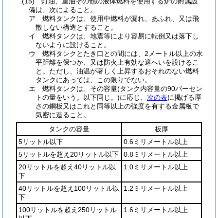
(15)
灯油、重油その他の液体燃料を使用する炉の附属設
備は、次によること。
ア
燃料タンクは、使用中燃料が漏れ、あふれ、又は飛
散しない構造とすること。
イ
燃料タンクは、地震等により容易に転倒又は落下し
ないように設けること。
ウ
燃料タンクとたき口との間には、2メートル以上の水
平距離を保つか、又は防火上有効な遮へいを設けるこ
と。
ただし、油温が著しく上昇するおそれのない燃料
タンクにあっては、この限りでない。
エ
燃料タンクは、その容量
(タンク内容量の90パーセン
トの量をいう。以下同じ。)
に応じ、
次の表
に掲げる厚
さの鋼板又はこれと同等以上の強度を有する金属板で
気密に造ること。
タンクの容量
板厚
5リットル以下
0.6ミリメートル以上
5リットルを超え20リットル以下
0.8ミリメートル以上
20リットルを超え40リットル以
1.0ミリメートル以上
下
40リットルを超え100リットル以
1.2ミリメートル以上
下
100リットルを超え250リットル
1.6ミリメートル以上