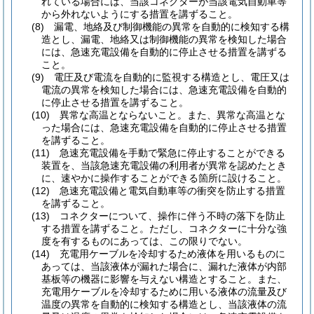
れている場合には、当該コネクターが当該電気自動車等
から外れないようにする措置を講ずること。
(8)
漏電、地絡及び制御機能の異常を自動的に検知する構
造とし、漏電、地絡又は制御機能の異常を検知した場合
には、急速充電設備を自動的に停止させる措置を講ずる
こと。
(9)
電圧及び電流を自動的に監視する構造とし、電圧又は
電流の異常を検知した場合には、急速充電設備を自動的
に停止させる措置を講ずること。
(10)
異常な高温とならないこと。
また、異常な高温とな
った場合には、急速充電設備を自動的に停止させる措置
を講ずること。
(11)
急速充電設備を手動で緊急に停止することができる
装置を、当該急速充電設備の利用者が異常を認めたとき
に、速やかに操作することができる箇所に設けること。
(12)
急速充電設備と電気自動車等の衝突を防止する措置
を講ずること。
(13)
コネクターについて、操作に伴う不時の落下を防止
する措置を講ずること。
ただし、コネクターに十分な強
度を有するものにあっては、この限りでない。
(14)
充電用ケーブルを冷却するため液体を用いるものに
あっては、当該液体が漏れた場合に、漏れた液体が内部
基板等の機器に影響を与えない構造とすること。
また、
充電用ケーブルを冷却するために用いる液体の流量及び
温度の異常を自動的に検知する構造とし、当該液体の流