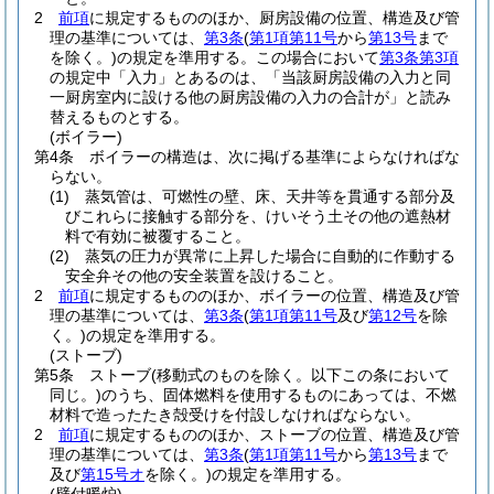
2
前項
に規定するもののほか、厨房設備の位置、構造及び管
理の基準については、
第3条
(
第1項第11号
から
第13号
まで
を除く。)
の規定を準用する。
この場合において
第3条第3項
の規定中「入力」とあるのは、「当該厨房設備の入力と同
一厨房室内に設ける他の厨房設備の入力の合計が」と読み
替えるものとする。
(ボイラー)
第4条
ボイラーの構造は、次に掲げる基準によらなければな
らない。
(1)
蒸気管は、可燃性の壁、床、天井等を貫通する部分及
びこれらに接触する部分を、けいそう土その他の遮熱材
料で有効に被覆すること。
(2)
蒸気の圧力が異常に上昇した場合に自動的に作動する
安全弁その他の安全装置を設けること。
2
前項
に規定するもののほか、ボイラーの位置、構造及び管
理の基準については、
第3条
(
第1項第11号
及び
第12号
を除
く。)
の規定を準用する。
(ストーブ)
第5条
ストーブ
(移動式のものを除く。以下この条において
同じ。)
のうち、固体燃料を使用するものにあっては、不燃
材料で造ったたき殻受けを付設しなければならない。
2
前項
に規定するもののほか、ストーブの位置、構造及び管
理の基準については、
第3条
(
第1項第11号
から
第13号
まで
及び
第15号オ
を除く。)
の規定を準用する。