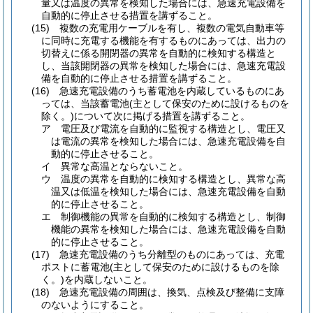
量又は温度の異常を検知した場合には、急速充電設備を
自動的に停止させる措置を講ずること。
(15)
複数の充電用ケーブルを有し、複数の電気自動車等
に同時に充電する機能を有するものにあっては、出力の
切替えに係る開閉器の異常を自動的に検知する構造と
し、当該開閉器の異常を検知した場合には、急速充電設
備を自動的に停止させる措置を講ずること。
(16)
急速充電設備のうち蓄電池を内蔵しているものにあ
っては、当該蓄電池
(主として保安のために設けるものを
除く。)
について次に掲げる措置を講ずること。
ア
電圧及び電流を自動的に監視する構造とし、電圧又
は電流の異常を検知した場合には、急速充電設備を自
動的に停止させること。
イ
異常な高温とならないこと。
ウ
温度の異常を自動的に検知する構造とし、異常な高
温又は低温を検知した場合には、急速充電設備を自動
的に停止させること。
エ
制御機能の異常を自動的に検知する構造とし、制御
機能の異常を検知した場合には、急速充電設備を自動
的に停止させること。
(17)
急速充電設備のうち分離型のものにあっては、充電
ポストに蓄電池
(主として保安のために設けるものを除
く。)
を内蔵しないこと。
(18)
急速充電設備の周囲は、換気、点検及び整備に支障
のないようにすること。