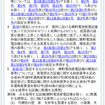
準については、
第3条第1項第1号
(アを除く。)
、
第2号
、
第4
号
、
第5号
、
第7号
、
第9号
、
第10号
、
第15号
(ウ、ス及びセ
を除く。)
、
第16号
及び
第16号の3
並びに
第2項第1号
並びに
第12条第1項第3号の2
及び
第5号
から
第10号
まで
(
第7号
を除
く。)
並びに
第2項
並びに
第13条第1項第1号
、
第3号
及び
第4
号
の規定を準用する。
4
前項
の規定にかかわらず、屋外に設ける燃料電池発電設備
であって出力10キロワット未満のもののうち、改質器の温
度が過度に上昇した場合若しくは過度に低下した場合又は
外箱の換気装置に異常が生じた場合に自動的に燃料電池発
電設備を停止できる装置を設けたものの位置、構造及び管
理の基準については、
第3条第1項第1号
(アを除く。)
、
第2
号
、
第4号
、
第5号
、
第7号
、
第9号
、
第10号
、
第15号
(ウ、
ス及びセを除く。)
、
第16号
及び
第16号の3
並びに
第2項第1
号
及び
第4号
、
第12条第1項第8号
及び
第10号
並びに
第13条
第1項第3号
及び
第4号
の規定を準用する。
5
前各項
に規定するもののほか、燃料電池発電設備の構造の
基準については、発電用火力設備に関する技術基準を定め
る省令
(平成9年通商産業省令第51号)
第30条及び第34条の
規定並びに電気設備に関する技術基準を定める省令
(平成9
年通商産業省令第52号)
第44条の規定の例による。
(火を使用する設備に附属する煙突)
第9条
火を使用する設備
(燃料電池発電設備を除く。)
に附属
する煙突は、次に掲げる基準によらなければならない。
(1)
可燃性の壁、床、天井等を貫通する部分、小屋裏、天