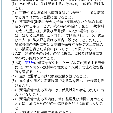
(1)
水が浸入し、又は浸透するおそれのない位置に設ける
こと。
(2)
可燃性又は腐食性の蒸気又はガスが発生し、又は滞留
するおそれのない位置に設けること。
(3)
変電設備
(消防長が火災予防上支障がないと認める構
造を有するキュービクル式のものを除く。)
は、不燃材料
で造った壁、柱、床及び天井
(天井のない場合にあって
は、はり又は屋根。以下同じ。)
で区画され、かつ、窓及
び出入口に防火戸を設ける室内に設けること。
ただし、
変電設備の周囲に有効な空間を保有する等防火上支障の
ない措置を講じた場合においては、この限りでない。
(3の2)
建築物等の部分との間に換気、点検及び整備に支
障のない距離を保つこと。
(3の3)
第3号
の壁等をダクト、ケーブル等が貫通する部分
には、すき間を不燃材料で埋める等火災予防上有効な措
置を講ずること。
(4)
屋外に通ずる有効な換気設備を設けること。
(5)
見やすい箇所に変電設備である旨を表示した標識を設
けること。
(6)
変電設備のある室内には、係員以外の者をみだりに出
入させないこと。
(7)
変電設備のある室内は、常に整理及び清掃に努めると
ともに、油ぼろその他の可燃物をみだりに放置しないこ
と。
(8)
定格電流の範囲内で使用すること。