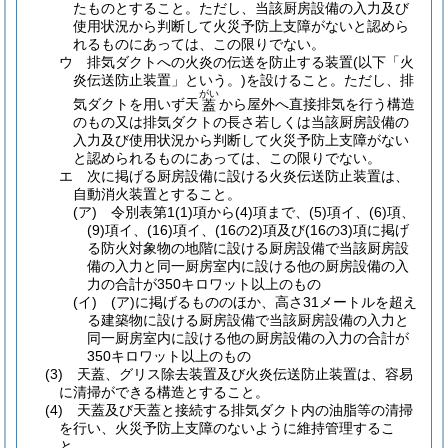
たものとすること。
ただし、当該厨房設備の入力及び
使用状況から判断して火災予防上支障がないと認めら
れるものにあっては、この限りでない。
ウ
排気ダクトへの火炎の伝送を防止する装置
(以下「火
炎伝送防止装置」という。)
を設けること。
ただし、排
がい
気ダクトを用いず天
から屋外へ直接排気を行う構造
蓋
のもの又は排気ダクトの長さ若しくは当該厨房設備の
入力及び使用状況から判断して火災予防上支障がない
と認められるものにあっては、この限りでない。
エ
次に掲げる厨房設備に設ける火炎伝送防止装置は、
自動消火装置とすること。
(ア)
令別表第1
(1)
項から
(4)
項まで、
(5)
項イ、
(6)
項、
(9)
項イ、
(16)
項イ、
(16の2)
項及び
(16の3)
項に掲げ
る防火対象物の地階に設ける厨房設備で当該厨房設
備の入力と同一厨房室内に設ける他の厨房設備の入
力の合計が350キロワット以上のもの
(イ)
(ア)
に掲げるもののほか、高さ31メートルを超え
る建築物に設ける厨房設備で当該厨房設備の入力と
同一厨房室内に設ける他の厨房設備の入力の合計が
350キロワット以上のもの
(3)
天蓋、グリス除去装置及び火炎伝送防止装置は、容易
に清掃ができる構造とすること。
(4)
天蓋及び天蓋と接続する排気ダクト内の油脂等の清掃
を行い、火災予防上支障のないように維持管理するこ
と。