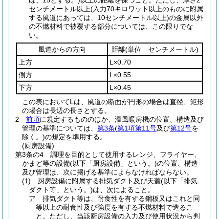
は、15とする。)
以上の距離を保つこと。
ただし、厚さ2
センチメートル以上
(入力70キロワット以上のものに附属
する風道にあっては、10センチメートル以上)
の金属以外
の不燃材料で被覆する部分については、この限りでな
い。
風道からの方向
距離
(単位 センチメートル)
上方
L×0.70
側方
L×0.55
下方
L×0.45
この表においてLは、風道の断面が円形の場合は直径、矩形
の場合は長辺の長さとする。
2
前項
に規定するもののほか、温風暖房機の位置、構造及び
管理の基準については、
第3条
(
第1項第11号
及び
第12号
を
除く。)
の規定を準用する。
(厨房設備)
第3条の4
調理を目的として使用するレンジ、フライヤー、
かまど等の設備
(以下「厨房設備」という。)
の位置、構造
及び管理は、次に掲げる基準によらなければならない。
(1)
厨房設備に附属する排気ダクト及び天蓋
(以下「排気
ダクト等」という。)
は、次によること。
ア
排気ダクト等は、耐食性を有する鋼板又はこれと同
等以上の耐食性及び強度を有する不燃材料で造るこ
と。
ただし、当該厨房設備の入力及び使用状況から判