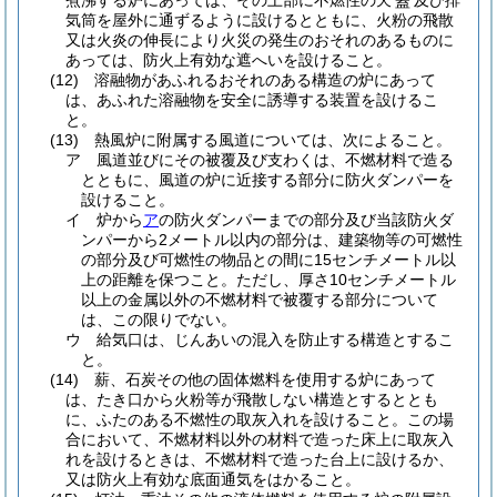
煮沸する炉にあっては、その上部に不燃性の天
及び排
蓋
気筒を屋外に通ずるように設けるとともに、火粉の飛散
又は火炎の伸長により火災の発生のおそれのあるものに
あっては、防火上有効な遮へいを設けること。
(12)
溶融物があふれるおそれのある構造の炉にあって
は、あふれた溶融物を安全に誘導する装置を設けるこ
と。
(13)
熱風炉に附属する風道については、次によること。
ア
風道並びにその被覆及び支わくは、不燃材料で造る
とともに、風道の炉に近接する部分に防火ダンパーを
設けること。
イ
炉から
ア
の防火ダンパーまでの部分及び当該防火ダ
ンパーから2メートル以内の部分は、建築物等の可燃性
の部分及び可燃性の物品との間に15センチメートル以
上の距離を保つこと。
ただし、厚さ10センチメートル
以上の金属以外の不燃材料で被覆する部分について
は、この限りでない。
ウ
給気口は、じんあいの混入を防止する構造とするこ
と。
(14)
薪、石炭その他の固体燃料を使用する炉にあって
は、たき口から火粉等が飛散しない構造とするととも
に、ふたのある不燃性の取灰入れを設けること。
この場
合において、不燃材料以外の材料で造った床上に取灰入
れを設けるときは、不燃材料で造った台上に設けるか、
又は防火上有効な底面通気をはかること。