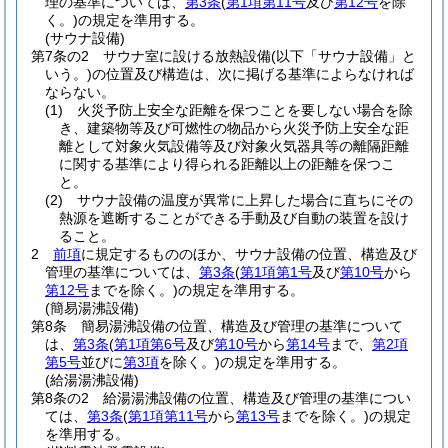
理の基準については、
第3条
(
第1項第11号
及び
第12号
を除
く。)
の規定を準用する。
(サウナ設備)
第7条の2
サウナ室に設ける放熱設備
(以下「サウナ設備」と
いう。)
の位置及び構造は、次に掲げる基準によらなければ
ならない。
(1)
火災予防上安全な距離を保つことを要しない場合を除
き、建築物等及び可燃性の物品から火災予防上安全な距
離として対象火気設備等及び対象火気器具等の離隔距離
に関する基準により得られる距離以上の距離を保つこ
と。
(2)
サウナ設備の温度が異常に上昇した場合に直ちにその
熱源を遮断することができる手動及び自動の装置を設け
ること。
2
前項
に規定するもののほか、サウナ設備の位置、構造及び
管理の基準については、
第3条
(
第1項第1号
及び
第10号
から
第12号
までを除く。)
の規定を準用する。
(簡易湯沸設備)
第8条
簡易湯沸設備の位置、構造及び管理の基準について
は、
第3条
(
第1項第6号
及び
第10号
から
第14号
まで、
第2項
第5号
並びに
第3項
を除く。)
の規定を準用する。
(給湯湯沸設備)
第8条の2
給湯湯沸設備の位置、構造及び管理の基準につい
ては、
第3条
(
第1項第11号
から
第13号
までを除く。)
の規定
を準用する。