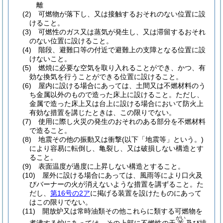
離
(2)
可燃物が落下し、又は接触するおそれのない位置に設
けること。
(3)
可燃性のガス又は蒸気が発生し、又は滞留するおそれ
のない位置に設けること。
(4)
階段、避難口等の付近で避難上の支障となる位置に設
けないこと。
(5)
燃焼に必要な空気を取り入れることができ、かつ、有
効な換気を行うことができる位置に設けること。
(6)
屋内に設ける場合にあっては、土間又は不燃材料のう
ち金属以外のもので造った床上に設けること。
ただし、
金属で造った床上又は台上に設ける場合において防火上
有効な措置を講じたときは、この限りでない。
(7)
使用に際し火災の発生のおそれのある部分を不燃材料
で造ること。
(8)
地震その他の振動又は衝撃
(以下「地震等」という。)
により容易に転倒し、亀裂し、又は破損しない構造とす
ること。
(9)
表面温度が過度に上昇しない構造とすること。
(10)
屋外に設ける場合にあっては、風雨等により口火及
びバーナーの火が消えないような措置を講ずること。
た
だし、
第16号の2ア
に掲げる装置を設けたものにあって
はこの限りでない。
(11)
開放炉又は常時油類その他これらに類する可燃物を
がい